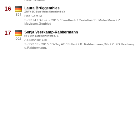
16
Laura Brüggenthies
ZRFV SC Blau Weiss Ostenland e.V.
354
Fine Cera M
S / Rhld / Schwb / 2015 / Feedback / Castellini / B: Müller,Marie / Z:
Mevissen,Gottfried
17
Sonja Veerkamp-Rabbermann
RFV von Lützow Herford e. V.
002
A Sunshine Girl
S / DR / F / 2015 / D-Day AT / Brillant / B: Rabbermann,Dirk / Z: ZG Veerkamp
u.Rabbermann,