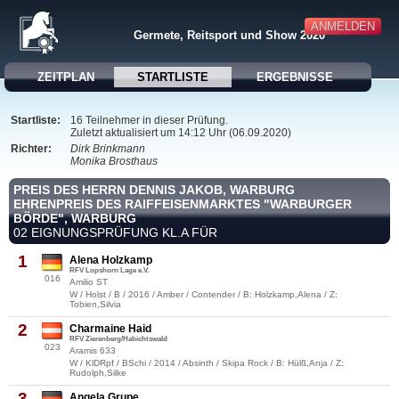
ANMELDEN
Germete, Reitsport und Show 2020
ZEITPLAN
STARTLISTE
ERGEBNISSE
Startliste:
16 Teilnehmer in dieser Prüfung.
Zuletzt aktualisiert um 14:12 Uhr (06.09.2020)
Richter:
Dirk Brinkmann
Monika Brosthaus
PREIS DES HERRN DENNIS JAKOB, WARBURG
EHRENPREIS DES RAIFFEISENMARKTES "WARBURGER
BÖRDE", WARBURG
02 EIGNUNGSPRÜFUNG KL.A FÜR
1
Alena Holzkamp
RFV Lopshorn Lage e.V.
016
Amilio ST
W / Holst / B / 2016 / Amber / Contender / B: Holzkamp,Alena / Z:
Tobien,Silvia
2
Charmaine Haid
RFV Zierenberg/Habichtswald
023
Aramis 633
W / KlDRpf / BSchi / 2014 / Absinth / Skipa Rock / B: Hülß,Anja / Z:
Rudolph,Silke
3
Angela Grupe