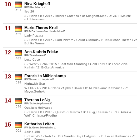
10
Nina Krieghoff
RFC Knobben e.V.
431
Ilse 26
S / Hann / B / 2016 / Inliner / Carenzo / B: Krieghoff,Nina / Z: ZG P.Maletz
u.U.Hirsemann,
11
Marie-Theres Krull
RV St.Bartholomäus Haarbrück e.V.
453
Lady Pizzara
S / Hann / B / 2015 / Lord Pizzaro / Count Grannus / B: Krull,Marie-Theres / Z:
Bohlke,Werner
12
Ann-Kathrin Fricke
RFV Steinheim e.V.
482
Loco Coco
S / Westf / Schi / 2015 / Last Man Standing / Gold Ferdl / B: Fricke,Ann-
Kathrin / Z: Bröker,Antonius
13
Franziska Mühlenkamp
RV Wrexen u. Umgeb. e.V.
519
Nightwish Star
W / DR / R / 2014 / Nadir v.Splitti / Dakar / B: Mühlenkamp,Katharina / Z:
Meyer,Gerhold
14
Theresa Leßig
RFV Schwalmpforte e.V.
549
Qualito's Hollywood
S / Hann / B / 2016 / Qualito / Carismo / B: Leßig,Theresa / Z: ZG Bialek &
Wolf, Christina/Friedhe
15
Katharina Leifert
RV St. Georg Diemeltal e. V.
601
Salina 156
S / Lux.W / Schwb / 2015 / Sandro Boy / Calypso II / B: Leifert,Katharina / Z:
Hüllen,Dietmar