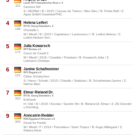
Ländl. RFV Gelsenkirchen-Buer e. V.
112
Carusos Girl
S / AESRpf / B / 2015 / Caruso de Trebox / Mon Dieu / B: Pohle,Ralf / Z:
Agrar GmbH Crawinkel/THC,
4
Helena Leifert
RV St. Georg Diemeltal e. V.
148
Chestallo L
W / Westf / B / 2015 / Capistrano / Lamoureux I / B: Leifert,Helena / Z:
Leifert,Herbert Sen.
5
Julia Kowarsch
RFV Borken e.V.
173
Coeur de Casall 2
W / Westf / 2016 / Casalido / Potsdam / B: Kowarsch,Julia / Z:
Lüttmann,Christian
6
Janine Schafmeister
RFV Begatal e.V.
122
Cäthe Schätzchen
S / Hann / Schwb / 2015 / Cristallo / Stakkato / B: Schafmeister,Janine / Z:
Hahne,Marc
7
Elmar Rieland Dr.
RV St. Georg Diemeltal e. V.
310
Eckhardt
H / Old / B / 2016 / Escolar / Sandro Hit / B: Rieland,Dr. Elmar / Z: ZG Gründel
u.Köchling,
9
Anncatrin Redder
RSG Eggeland Alhausen e.V.
343
Fendt for Freddi
W / Westf / F / 2014 / Franziskus / Saint Tropez / B: Auge,Hildegard / Z:
Klabes,Horst