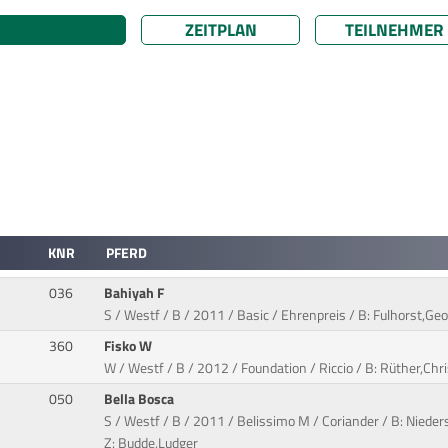
ZEITPLAN
TEILNEHMER
KNR
PFERD
036
Bahiyah F
S / Westf / B / 2011 / Basic / Ehrenpreis / B: Fulhorst,Geo
360
Fisko W
W / Westf / B / 2012 / Foundation / Riccio / B: Rüther,Chr
050
Bella Bosca
S / Westf / B / 2011 / Belissimo M / Coriander / B: Nieder
Z: Budde,Ludger