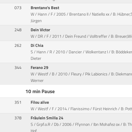
073
Brentano's Best
W / Hann / F / 2005 / Brentano II / Natiello xx / B: Hübner,
Jürgen
248
Dein Victor
W / DR / F / 2011 / Dein Freund / Volltreffer / B: Breuer,W
262
Di Chia
S / Hann / R / 2010 / Dancier / Wolkentanz I / B: Böddeker
Dieter
344
Ferano 29
W / Westf / B / 2010 / Fleury / Pik Labionics / B: Diekmann
Werner
10 min Pause
351
Filou alive
W / Westf / F / 2014 / Flanissimo / Fürst Heinrich / B: Pot
378
Fräulein Smilla 24
S / Grpf.o.R / Db / 2006 / Ffynnon / Ibn Mohafez ox / B: Th
Hof,