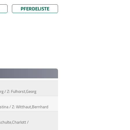
PFERDELISTE
rg / Z: Fulhorst,Georg
istina / Z: Witthaut,Bernhard
schulte,Charlott /