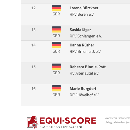
12
Lorena Bürckner
GER
RFV Büren e.V.
13
Saskia Jäger
GER
RFV Schlangen e.V.
14
Hanna Rüther
GER
RFV Brilon u.U. e.V.
15
Rebecca Binnie-Pott
GER
RV Altenautal e.V.
16
Marie Burgdorf
GER
RFV Hövelhof e.V.
www.equi-score.com i
obliegt allein dem je