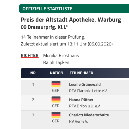
OFFIZIELLE STARTLISTE
Preis der Altstadt Apotheke, Warburg
09 Dressurprfg. Kl.L*
14 Teilnehmer in dieser Prüfung.
Zuletzt aktualisiert um 13:11 Uhr (06.09.2020)
RICHTER
Monika Brosthaus
Ralph Tapken
NR
NATION
TEILNEHMER
1
Leonie Grünewald
GER
RFV Clarholz-Lette e.V.
2
Hanna Rüther
GER
RFV Brilon u.U. e.V.
3
Charlott Niederschulte
GER
RV Verl e.V.