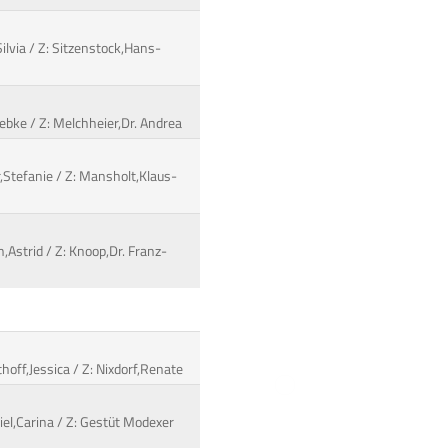
Silvia / Z: Sitzenstock,Hans-
iebke / Z: Melchheier,Dr. Andrea
,Stefanie / Z: Mansholt,Klaus-
,Astrid / Z: Knoop,Dr. Franz-
thoff,Jessica / Z: Nixdorf,Renate
iel,Carina / Z: Gestüt Modexer