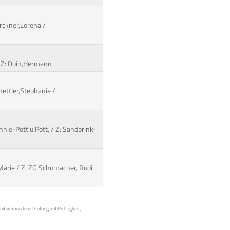
rckner,Lorena /
 / Z: Duin,Hermann
nettler,Stephanie /
nnie-Pott u.Pott, / Z: Sandbrink-
,Marie / Z: ZG Schumacher, Rudi
mit verbundene Prüfung auf Richtigkeit,