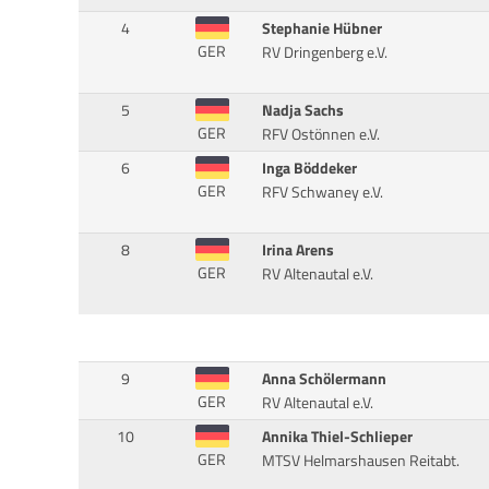
4
Stephanie Hübner
GER
RV Dringenberg e.V.
5
Nadja Sachs
GER
RFV Ostönnen e.V.
6
Inga Böddeker
GER
RFV Schwaney e.V.
8
Irina Arens
GER
RV Altenautal e.V.
9
Anna Schölermann
GER
RV Altenautal e.V.
10
Annika Thiel-Schlieper
GER
MTSV Helmarshausen Reitabt.