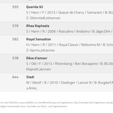
555
Querida 92
S / Hann / F / 2013 / Quasar de Charry / Samarant / B: Bü
Z: Otterstedt,Johannes
579
Rhea Raphaela
S / Hann / R / 2006 / Rascalino / Andiamo / B: Jäger,Dirk
592
Royal Sensation
H / Hann / R / 2011 / Royal Classic / Belissimo M / B: Sch
Z: Harms,Johannes
578
Rève d'amour
S / Old / F / 2013 / Rheinklang / Bon Bonaparte / B: BG Bi
Klaproth,Jannien
644
Stedi
W / Westf / B / 2010 / Stedinger / Lancer III / B: Burgdorf
u.Anke,
st eine Plattform, ausschließlich zur Veröffentlichung von Ergebnissen. Das Einstellen der Ergebnisse und da
weiligen Veranstalter bzw. Einsteller von Start- und Ergebnislisten.