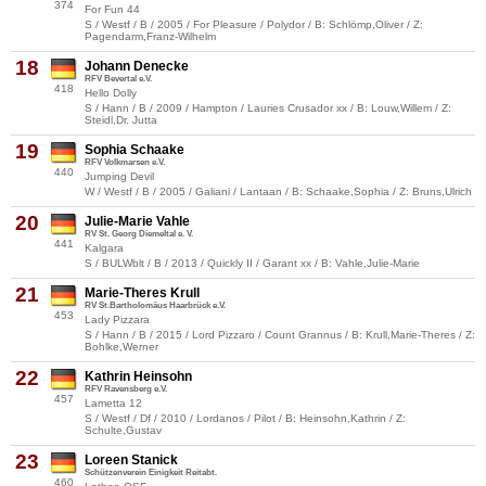
374
For Fun 44
S / Westf / B / 2005 / For Pleasure / Polydor / B: Schlömp,Oliver / Z:
Pagendarm,Franz-Wilhelm
18
Johann Denecke
RFV Bevertal e.V.
418
Hello Dolly
S / Hann / B / 2009 / Hampton / Lauries Crusador xx / B: Louw,Willem / Z:
Steidl,Dr. Jutta
19
Sophia Schaake
RFV Volkmarsen e.V.
440
Jumping Devil
W / Westf / B / 2005 / Galiani / Lantaan / B: Schaake,Sophia / Z: Bruns,Ulrich
20
Julie-Marie Vahle
RV St. Georg Diemeltal e. V.
441
Kalgara
S / BULWblt / B / 2013 / Quickly II / Garant xx / B: Vahle,Julie-Marie
21
Marie-Theres Krull
RV St.Bartholomäus Haarbrück e.V.
453
Lady Pizzara
S / Hann / B / 2015 / Lord Pizzaro / Count Grannus / B: Krull,Marie-Theres / Z:
Bohlke,Werner
22
Kathrin Heinsohn
RFV Ravensberg e.V.
457
Lametta 12
S / Westf / Df / 2010 / Lordanos / Pilot / B: Heinsohn,Kathrin / Z:
Schulte,Gustav
23
Loreen Stanick
Schützenverein Einigkeit Reitabt.
460