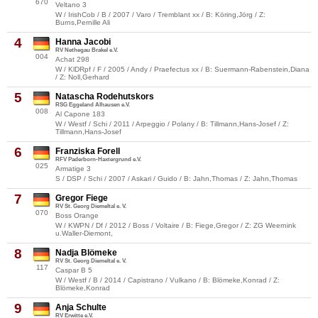
670
Veltano 3
W / IrishCob / B / 2007 / Varo / Tremblant xx / B: Köring,Jörg / Z:
Burns,Pernille Ali
4
Hanna Jacobi
RV Nethegau Brakel e.V.
004
Achat 298
W / KlDRpf / F / 2005 / Andy / Praefectus xx / B: Suermann-Rabenstein,Diana
/ Z: Noll,Gerhard
5
Natascha Rodehutskors
RSG Eggeland Alhausen e.V.
008
Al Capone 183
W / Westf / Schi / 2011 / Arpeggio / Polany / B: Tillmann,Hans-Josef / Z:
Tillmann,Hans-Josef
6
Franziska Forell
RFV Paderborn-Haxtergrund e.V.
025
Armatige 3
S / DSP / Schi / 2007 / Askari / Guido / B: Jahn,Thomas / Z: Jahn,Thomas
7
Gregor Fiege
RV St. Georg Diemeltal e. V.
070
Boss Orange
W / KWPN / Df / 2012 / Boss / Voltaire / B: Fiege,Gregor / Z: ZG Weernink
u.Waller-Diemont,
8
Nadja Blömeke
RV St. Georg Diemeltal e. V.
117
Caspar B 5
W / Westf / B / 2014 / Capistrano / Vulkano / B: Blömeke,Konrad / Z:
Blömeke,Konrad
9
Anja Schulte
RV Erwitte e.V.