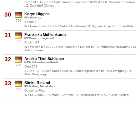
H / Rhld / B / 2003 / Salamander / Freiherr / 102MU41 / B: Varlemann,Leonie
/ Z: Zuchthof Claren,
30
Keryn Higgins
RFV Büren e.V.
596
Safino 3
W / Hann / Schi / 2006 / Salito / Goldstern / B: Higgins,Antje / Z: Broka,Peter
31
Franziska Mühlenkamp
RV Wrexen u. Umgeb. e.V.
583
Rock It RT
W / Westf / B / 2009 / Rock Forever I / Lancer III / B: Mühlenkamp,Sabine / Z:
Trilling,Reiner
32
Annika Thiel-Schlieper
MTSV Helmarshausen Reitabt.
273
Dina 308
S / DR / B / 2010 / Dance Star AT / Nibelungenheld / B: Thiel,Wolfgang / Z:
Thiel,Wolfgang
33
Sönke Rieland
RV St. Georg Diemeltal e. V.
306
Dumont's First
W / DR / 2003 / Dumont / Confetti / B: Hinkmann,Frank / Z: Klose,Kirsten