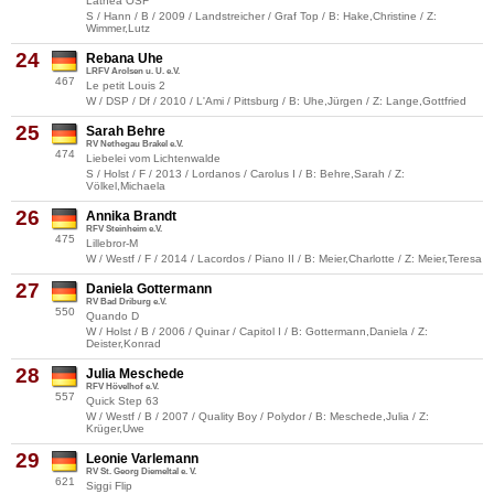
Lathea OSF
S / Hann / B / 2009 / Landstreicher / Graf Top / B: Hake,Christine / Z:
Wimmer,Lutz
24
Rebana Uhe
LRFV Arolsen u. U. e.V.
467
Le petit Louis 2
W / DSP / Df / 2010 / L'Ami / Pittsburg / B: Uhe,Jürgen / Z: Lange,Gottfried
25
Sarah Behre
RV Nethegau Brakel e.V.
474
Liebelei vom Lichtenwalde
S / Holst / F / 2013 / Lordanos / Carolus I / B: Behre,Sarah / Z:
Völkel,Michaela
26
Annika Brandt
RFV Steinheim e.V.
475
Lillebror-M
W / Westf / F / 2014 / Lacordos / Piano II / B: Meier,Charlotte / Z: Meier,Teresa
27
Daniela Gottermann
RV Bad Driburg e.V.
550
Quando D
W / Holst / B / 2006 / Quinar / Capitol I / B: Gottermann,Daniela / Z:
Deister,Konrad
28
Julia Meschede
RFV Hövelhof e.V.
557
Quick Step 63
W / Westf / B / 2007 / Quality Boy / Polydor / B: Meschede,Julia / Z:
Krüger,Uwe
29
Leonie Varlemann
RV St. Georg Diemeltal e. V.
621
Siggi Flip