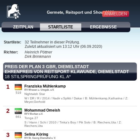
Germete, Reitsport und Show 2020
ANMELDEN
ZEITPLAN
STARTLISTE
ERGEBNISSE
Startliste:
32 Teilnehmer in dieser Prüfung.
Zuletzt aktualisiert um 13:12 Uhr (06.09.2020)
Richter:
Heinrich Pöttner
Dirk Brinkmann
PREIS DER PLAN 3 GBR, DIEMELSTADT
EHRENPREIS VON REITSPORT KLAWUNDE, DIEMELSTADT
18 STILSPRINGPRÜFUNG KL.A*
1
Franziska Mühlenkamp
RV Wrexen u. Umgeb. e.V.
519
Nightwish Star
W / DR / R / 2014 / Nadir v.Splitti / Dakar / B: Mühlenkamp,Katharina / Z:
Meyer,Gerhold
2
Mohammad Omeish
RFV Borken e.V.
661
Tonga 27
S / Hann / Schi / 2010 / Tinka's Boy / Pik Solo / B: Riechers,Uta / Z:
Riechers,Uta
3
Selina Köring
RV St. Georg Diemeltal e. V.