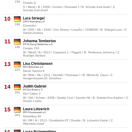
159
Christin S
S / Westf / B / 2009 / Contini / Florestan I / B: Schulte,Karl-Josef / Z:
Schulte,Karl-Josef
10
Lara Striegel
LRFV Diemelsee e.V.
189
Consotho
W / DSP / Db / 2006 / Con Sherry / Lesotho / 103MJ39 / B: Striegel,Lara / Z:
Stelzer,Andrea
11
Johanna Temborius
RV St.Georg Salzkotten e.V.
196
Cooper 216
W / Westf / B / 2012 / Cayetano L / Piggott / B: Temborius,Johanna / Z:
Rudolph,Norbert
13
Lisa Christiansen
RFV Steinheim e.V.
233
Dante Santos A
W / Rhld / Db / 2011 / Demirel / Florestan I / B: Winter,Dr. Claus / Z:
Aengenheyster,Dr. Dorothee
14
Judith Gabriel
RV Gut Breite e. V.
285
Don Calino 2
W / Old / Schwb / 2008 / Daddy Cool / Sandro Hit / B: Gabriel,Ann-Kathrin / Z:
Gestüt Lewitz,
15
Laura Lötzerich
RFV Fürstenwald e.V.
303
Dreamboy 60
W / DR / B / 2013 / Dumbledor AT / Durello / B: Lötzerich,Katrin / Z:
Alkemeier,Josef
Laura Brüggenthies