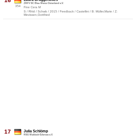
16
ZRFV SC Blau Weiss Ostenland e.V.
354
Fine Cera M
S / Rhld / Schwb / 2015 / Feedback / Castellini / B: Müller,Marie / Z:
Mevissen,Gottfried
17
Julia Schlömp
RSG Waldeck-Edersee e.V.