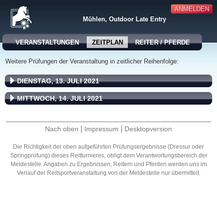
ANMELDEN
Mühlen, Outdoor Late Entry
VERANSTALTUNGEN
ZEITPLAN
REITER / PFERDE
Weitere Prüfungen der Veranstaltung in zeitlicher Reihenfolge:
DIENSTAG, 13. JULI 2021
MITTWOCH, 14. JULI 2021
|
|
Nach oben
Impressum
Desktopversion
Die Richtigkeit der oben aufgeführten Prüfungsergebnisse (Dressur oder
Springprüfung) dieses Reitturnieres, obligt dem Verantwortungsbereich der
Meldestelle. Angaben zu Ergebnissen, Reitern und Pferden werden uns im
Verlauf der Reitsportveranstaltung von der Meldestelle nur übermittelt.