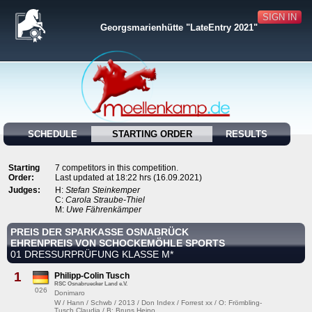
SIGN IN
Georgsmarienhütte "LateEntry 2021"
SCHEDULE
STARTING ORDER
RESULTS
Starting
7 competitors in this competition.
Order:
Last updated at 18:22 hrs (16.09.2021)
Judges:
H:
Stefan Steinkemper
C:
Carola Straube-Thiel
M:
Uwe Fährenkämper
PREIS DER SPARKASSE OSNABRÜCK
EHRENPREIS VON SCHOCKEMÖHLE SPORTS
01 DRESSURPRÜFUNG KLASSE M*
1
Philipp-Colin Tusch
RSC Osnabruecker Land e.V.
026
Donimaro
W / Hann / Schwb / 2013 / Don Index / Forrest xx / O: Frömbling-
Tusch,Claudia / B: Bruns,Heino