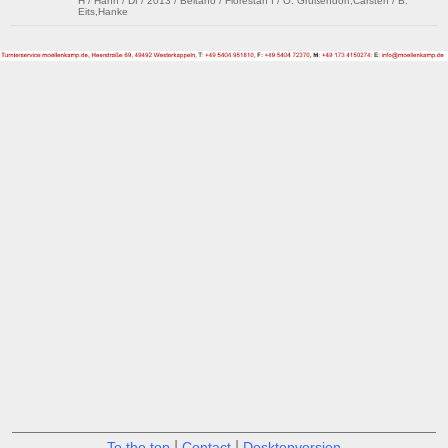
H / Hann / Df / 2013 / Beltano / Florestan I / O: Grußendorf,Carsten / B:
Eits,Hanke
|
|
To the top
Contact
Desktopversion