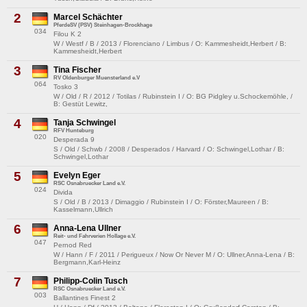
2
Marcel Schächter
PferdeSV (PSV) Steinhagen-Brockhage
034
Filou K 2
W / Westf / B / 2013 / Florenciano / Limbus / O: Kammesheidt,Herbert / B:
Kammesheidt,Herbert
3
Tina Fischer
RV Oldenburger Muensterland e.V
064
Tosko 3
W / Old / R / 2012 / Totilas / Rubinstein I / O: BG Pidgley u.Schockemöhle, /
B: Gestüt Lewitz,
4
Tanja Schwingel
RFV Hunteburg
020
Desperada 9
S / Old / Schwb / 2008 / Desperados / Harvard / O: Schwingel,Lothar / B:
Schwingel,Lothar
5
Evelyn Eger
RSC Osnabruecker Land e.V.
024
Divida
S / Old / B / 2013 / Dimaggio / Rubinstein I / O: Förster,Maureen / B:
Kasselmann,Ullrich
6
Anna-Lena Ullner
Reit- und Fahrverien Hollage e.V.
047
Pernod Red
W / Hann / F / 2011 / Perigueux / Now Or Never M / O: Ullner,Anna-Lena / B:
Bergmann,Karl-Heinz
7
Philipp-Colin Tusch
RSC Osnabruecker Land e.V.
003
Ballantines Finest 2