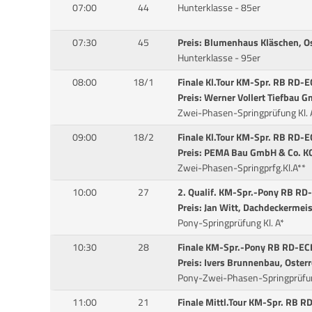
07:00
44
Hunterklasse - 85er
07:30
45
Preis: Blumenhaus Kläschen, O
Hunterklasse - 95er
08:00
18/1
Finale Kl.Tour KM-Spr. RB RD-E
Preis: Werner Vollert Tiefbau 
Zwei-Phasen-Springprüfung Kl. 
09:00
18/2
Finale Kl.Tour KM-Spr. RB RD-E
Preis: PEMA Bau GmbH & Co. KG
Zwei-Phasen-Springprfg.Kl.A**
10:00
27
2. Qualif. KM-Spr.-Pony RB RD
Preis: Jan Witt, Dachdeckermeis
Pony-Springprüfung Kl. A*
10:30
28
Finale KM-Spr.-Pony RB RD-ECK
Preis: Ivers Brunnenbau, Oster
Pony-Zwei-Phasen-Springprüfun
11:00
21
Finale Mittl.Tour KM-Spr. RB R