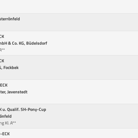
sterrönfeld
CK
GmbH & Co. KG, Büdelsdorf
A**
CK
, Fockbek
-ECK
ter, Jevenstedt
 u. Qualif. SH-Pony-Cup
rönfeld
g Kl. A**
D-ECK