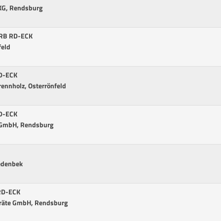
 KG, Rendsburg
r RB RD-ECK
feld
RD-ECK
ennholz, Osterrönfeld
RD-ECK
 GmbH, Rendsburg
edenbek
 RD-ECK
räte GmbH, Rendsburg