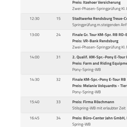
Preis: Itzehoer Versicherung
Zwei-Phasen-Springprüfung Kl. 
12:30
15
Stadtwerke Rendsburg Treue-C
Springprüfung.m.steigenden Anf
13:00
24
Finale Gr. Tour KM-Spr. RB RD-
Preis: VR-Bank Rendsburg
Zwei-Phasen-Springprüfung Kl.
14:00
31
2. Qualif. KM-Spr.-Pony E-Tou
Preis: Farm and Riding Equipm
Pony-Spring-WB
14:30
32
Finale KM-Spr.-Pony E-Tour RB
Preis: Melanie Volquardts - Tier
Pony-Spring-WB
15:40
33
Preis: Firma Röschmann
Stilspring-WB mit erlaubter Zeit
16:45
34
Preis: Büro-Center Jahn GmbH,
Spring-WB