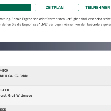
ZEITPLAN
TEILNEHMER
taltung. Sobald Ergebnisse oder Starterlisten verfügbar sind, erscheint rech
ei denen Sie die Ergebnisse "LIVE" verfolgen können werden besonders geke
RD-ECK
bH & Co. KG, Felde
RD-ECK
horst, Groß Wittensee
-ECK