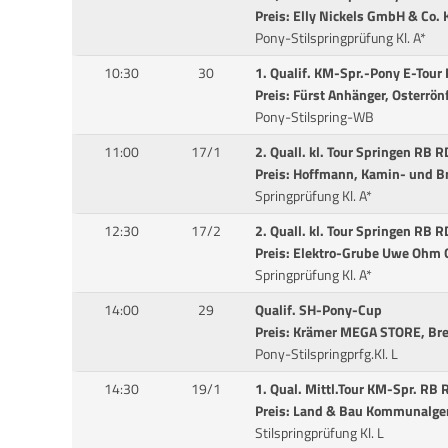
Preis: Elly Nickels GmbH & Co.
Pony-Stilspringprüfung Kl. A*
10:30
30
1. Qualif. KM-Spr.-Pony E-Tou
Preis: Fürst Anhänger, Osterrön
Pony-Stilspring-WB
11:00
17/1
2. Quall. kl. Tour Springen RB 
Preis: Hoffmann, Kamin- und Br
Springprüfung Kl. A*
12:30
17/2
2. Quall. kl. Tour Springen RB 
Preis: Elektro-Grube Uwe Ohm
Springprüfung Kl. A*
14:00
29
Qualif. SH-Pony-Cup
Preis: Krämer MEGA STORE, Br
Pony-Stilspringprfg.Kl. L
14:30
19/1
1. Qual. Mittl.Tour KM-Spr. RB
Preis: Land & Bau Kommunalge
Stilspringprüfung Kl. L