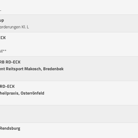
L
up
orderungen Kl. L
ECK
 M**
r RB RD-ECK
ent Reitsport Makosch, Bredenbek
 RD-ECK
heilpraxis, Osterrönfeld
 Rendsburg