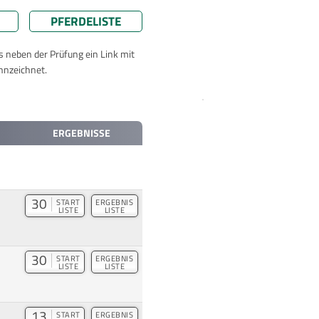
PFERDELISTE
ts neben der Prüfung ein Link mit
nnzeichnet.
ERGEBNISSE
30
START
ERGEBNIS
LISTE
LISTE
30
START
ERGEBNIS
LISTE
LISTE
13
START
ERGEBNIS