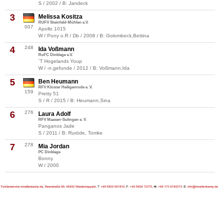
S / 2002 / B: Jandeck
3
Melissa Kositza
RUFV Steinfeld-Mühlen e.V.
007
Apollo 1015
W / Pony o.R / Db / 2008 / B: Golombeck,Bettina
4
248
Ida Voßmann
RuFC Dinklage e.V.
`T Hogelands Youp
W / -n.gefunde / 2012 / B: Voßmann,Ida
5
Ben Heumann
RFV Kloster Heiligenrode e. V.
159
Pretty 51
S / R / 2015 / B: Heumann,Sina
6
276
Laura Adolf
RFV Maasen-Sulingen e. V.
Panganos Jade
S / 2011 / B: Ruröde, Tomke
7
278
Mia Jordan
PC Dinklage
Bonny
W / 2000