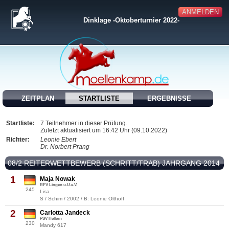
ANMELDEN
Dinklage -Oktoberturnier 2022-
ZEITPLAN
STARTLISTE
ERGEBNISSE
Startliste:
7 Teilnehmer in dieser Prüfung.
Zuletzt aktualisiert um 16:42 Uhr (09.10.2022)
Richter:
Leonie Ebert
Dr. Norbert Prang
08/2 REITERWETTBEWERB (SCHRITT/TRAB) JAHRGANG 2014
1
Maja Nowak
RFV Lingen u.U.e.V.
245
Lisa
S / Schim / 2002 / B: Leonie Olthoff
2
Carlotta Jandeck
PSV Hellern
230
Mandy 617