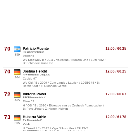
70
Patricio Muente
12.00 / 60.25
RV Schneverdingen
859
Varenne
W / KroaWbl / B / 2011 / Valentino / Numero Uno / 105HV82 /
B: Schröder,Hans-Otto
70
Joshua Herold
12.00 / 60.25
RFV Harsum u. Umg. e.V.
364
Cupido 97
W / Old / B / 2009 / Cum Laude / Laurion / 106BG48 / B:
Herold,Olaf / Z: Grashorn,Gerald
72
Viktoria Pavel
12.00 / 60.63
RFV Fürstenwald e.V.
465
Elton 63
H / OS / B / 2010 / Eldorado van de Zeshoek / Landcapitol /
B: Pavel,Peter / Z: Harten,Helmut
73
Huberta Vahle
12.00 / 61.78
RV Altenautal e.V.
865
Viddi
H / Westf / F / 2012 / Vigo D'Arsouilles / TALENT