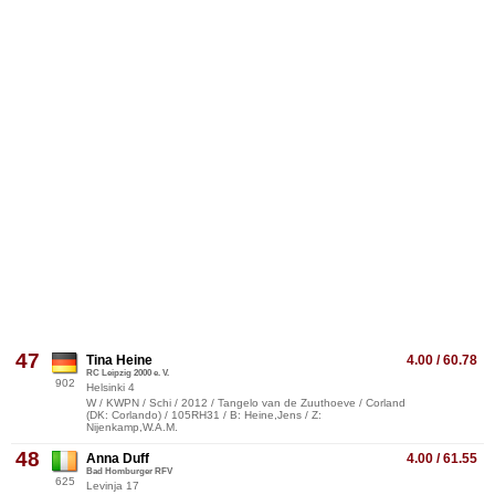
47
Tina Heine
4.00 / 60.78
RC Leipzig 2000 e. V.
902
Helsinki 4
W / KWPN / Schi / 2012 / Tangelo van de Zuuthoeve / Corland
(DK: Corlando) / 105RH31 / B: Heine,Jens / Z:
Nijenkamp,W.A.M.
48
Anna Duff
4.00 / 61.55
Bad Homburger RFV
625
Levinja 17