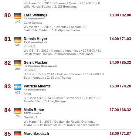
W / Hann / B / 2014 / Chaman / Quaid I / 107QT06 / B:
Willig-Herold,Sabine / Z: ZG Bormann,
80
Lara Wittlings
13.00 / 82.80
RV Hebborner Hof
141
Carlo Colesto
W / Westf / F / 2015 / Colestus / Lancado / B:
Flaßpöhler,Stefan / Z: Flaßpöhler,Stefan
81
Dennis Heyer
14.00 / 71.03
RV Muensterland e.V
588
Körmit B
W / OS / B / 2012 / Kannan / Argentinus / 107IE93 / B:
Broxtermann,Tobias / Z: Broxtermann,Franz-Josef
82
Gerrit Flücken
14.00 / 85.32
RV Montabaur-Horressen e.V.
285
Colsini AS 3
H / Holst / Schi / 2014 / Colman / Cassini I / 106PW88 / B:
Bolz,Ingetraud / Z: Sporn,Thomas
83
Patricio Muente
15.00 / 74.20
RV Schneverdingen
023
Amell
S / Hann / B / 2014 / Araldik / Converter / 107QK15 / B:
Trouille,Ellen / Z: Löer,Rüdiger
84
Malin Bente
17.00 / 66.32
RFV Emmerthal
750
Qualität 3
W / Hann / B / 2007 / Quidam de Revel / Grannus /
104ME29 / B: Bente,Malin / Z: Koller,Friedrich-Wilhelm
85
Marc Baudach
18.00 / 71.87