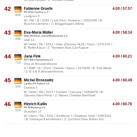
42
Fabienne Graefe
4.00 / 57.57
RG Ober-Castrop e. V.
606
Lavignon 2
W / Old / B / 2009 / Lord Pezi / Andiamo / 105GX88 / B:
Büscher,Clemens / Z: Brüggehagen,Alfons
43
Eva-Maria Müller
4.00 / 58.34
RSG RH Rhön, Detter/Weißenbach e.V.
850
Uriel 14
W / Holst / Db / 2012 / Uriko (Clooney NLD) / Cisco / 107LV24 /
B: Müller,Klaus / Z: Thomsen-Duis,Carl August
44
Jana Fink
4.00 / 60.21
RFV Milte-Sassenberg e.V.
715
Ona vd Brouwershoeve
S / BWP / B / 2014 / Clarimo / Darco / 107NI38 / B: Fink,Martin
/ Z: B.V.B.A.Brouwershoeve,
45
Michel Brosswitz
4.00 / 60.49
Landw. RV Kalthof e.V.
334
Cormick 5
W / Holst / Db / 2013 / Cormint / Cancara / 106QN79 / B:
Clausen,Hans-Peter / Z: Nissen,Christian Bernhard
46
Hinrich Kallis
4.00 / 60.76
RV Wilkenburg e.V.
518
Guardian 17
W / Hann / Db / 2011 / Goldfever I / Stakkato Gold / 108CD34
/ B: Ostmeyer,Karl-Heinrich / Z: Zuchthof Dree Böken KG,