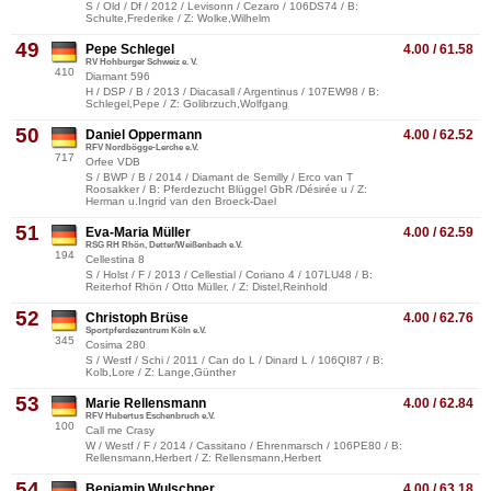
S / Old / Df / 2012 / Levisonn / Cezaro / 106DS74 / B:
Schulte,Frederike / Z: Wolke,Wilhelm
49
Pepe Schlegel
4.00 / 61.58
RV Hohburger Schweiz e. V.
410
Diamant 596
H / DSP / B / 2013 / Diacasall / Argentinus / 107EW98 / B:
Schlegel,Pepe / Z: Golibrzuch,Wolfgang
50
Daniel Oppermann
4.00 / 62.52
RFV Nordbögge-Lerche e.V.
717
Orfee VDB
S / BWP / B / 2014 / Diamant de Semilly / Erco van T
Roosakker / B: Pferdezucht Blüggel GbR /Désirée u / Z:
Herman u.Ingrid van den Broeck-Dael
51
Eva-Maria Müller
4.00 / 62.59
RSG RH Rhön, Detter/Weißenbach e.V.
194
Cellestina 8
S / Holst / F / 2013 / Cellestial / Coriano 4 / 107LU48 / B:
Reiterhof Rhön / Otto Müller, / Z: Distel,Reinhold
52
Christoph Brüse
4.00 / 62.76
Sportpferdezentrum Köln e.V.
345
Cosima 280
S / Westf / Schi / 2011 / Can do L / Dinard L / 106QI87 / B:
Kolb,Lore / Z: Lange,Günther
53
Marie Rellensmann
4.00 / 62.84
RFV Hubertus Eschenbruch e.V.
100
Call me Crasy
W / Westf / F / 2014 / Cassitano / Ehrenmarsch / 106PE80 / B:
Rellensmann,Herbert / Z: Rellensmann,Herbert
54
Benjamin Wulschner
4.00 / 63.18