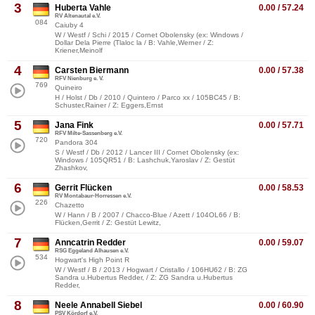
3
Huberta Vahle
0.00 / 57.24
RV Altenautal e.V.
084
Caiuby 4
W / Westf / Schi / 2015 / Cornet Obolensky (ex: Windows /
Dollar Dela Pierre (Tlaloc la / B: Vahle,Werner / Z:
Kriener,Meinolf
4
Carsten Biermann
0.00 / 57.38
RFV Nienburg e. V.
769
Quineiro
H / Holst / Db / 2010 / Quintero / Parco xx / 105BC45 / B:
Schuster,Rainer / Z: Eggers,Ernst
5
Jana Fink
0.00 / 57.71
RFV Milte-Sassenberg e.V.
720
Pandora 304
S / Westf / Db / 2012 / Lancer III / Cornet Obolensky (ex:
Windows / 105QR51 / B: Lashchuk,Yaroslav / Z: Gestüt
Zhashkov,
6
Gerrit Flücken
0.00 / 58.53
RV Montabaur-Horressen e.V.
226
Chazetto
W / Hann / B / 2007 / Chacco-Blue / Azett / 104OL66 / B:
Flücken,Gerrit / Z: Gestüt Lewitz,
7
Anncatrin Redder
0.00 / 59.07
RSG Eggeland Alhausen e.V.
534
Hogwart's High Point R
W / Westf / B / 2013 / Hogwart / Cristallo / 106HU62 / B: ZG
Sandra u.Hubertus Redder, / Z: ZG Sandra u.Hubertus
Redder,
8
Neele Annabell Siebel
0.00 / 60.90
PSV Kördorf e.V.