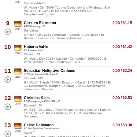
337
Cornet's Adel 2
W / Hann / Db / 2006 / Cornet Obolensky (ex: Windows / Sao
Paulo / 104CC16 / B: Siebel,Neele Annabell / Z:
Kampherbeek,Egbert
9
Carsten Biermann
0.00 / 61.15
RFV Nienburg e. V.
831
Suncelina
S / Hann / B / 2013 / Stakkato / Cassini I / 106QM82 / B:
Biermann,Carsten / Z: Biermann,Carsten
10
Huberta Vahle
0.00 / 61.42
RV Altenautal e.V.
262
Classico 73
W / Holst / Db / 2013 / Cayado / Contender / 106QQ29 / B:
Vahle,Werner / Z: Witt Pferdezucht GbR,
11
Sebastian Holtgräve-Osthues
0.00 / 62.24
RFV Graf Sporck Delbrück e.V.
462
Eldorado 143
H / Westf / Schwb / 2006 / Escudo I / Cassini I / 104MZ99 / B:
ZG Merschmann, Manfred u.Hedwig, / Z: ZG Merschmann,
Johannes u.Manfred,
12
Christina Klein
0.00 / 62.53
RG Kornspringer Köln 1952 e. V.
472
Esperado 30
W / SBS / Db / 2010 / Kashmir van het Schuttershof / Kannan
/ 105HQ19 / B: Klein,Christina / Z: D.u.M. van Straelen-
Convents,
13
Celine Dahlmann
0.00 / 63.38
RC Gut Neuhaus Grevenbroich
038
Azaro T
W / Rhld / Schi / 2009 / Acorado's Ass / Cinto / 105AS31 / B: