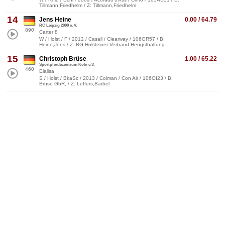
Tillmann,Friedhelm / Z: Tillmann,Friedhelm
14
Jens Heine
0.00 / 64.79
RC Leipzig 2000 e. V.
890
Carter 8
W / Holst / F / 2012 / Casall / Clearway / 106GR57 / B:
Heine,Jens / Z: BG Holsteiner Verband Hengsthaltung
15
Christoph Brüse
1.00 / 65.22
Sportpferdezentrum Köln e.V.
460
Elalisa
S / Holst / BkaSc / 2013 / Colman / Con Air / 106OI23 / B:
Brüse GbR, / Z: Leffers,Bärbel