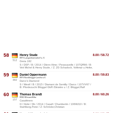
58
Henry Stude
8.00 / 58.72
RFV Langenbernsdorf e. V.
512
Greta 182
S / DSP / B / 2014 / Glenn Alme / Pessoavelle / 107QR66 / B:
Veit Michel & Henry Stude, / Z: ZG Schadock, Volkmar u.Heike,
59
Daniel Oppermann
8.00 / 59.83
RFV Nordbögge-Lerche e.V.
382
Darco's Diamond
S / Westf / B / 2015 / Diamant de Semilly / Darco / 107VV67 /
B: Pferdezucht Blüggel GbR /Désirée u / Z: Blüggel,Ralf
60
Thomas Brandt
8.00 / 60.26
RSG Winsen/Aller
157
Casaltinero
H / Holst / Db / 2014 / Casall / Chambertin / 106WJ10 / B:
Stahlberg,Peter / Z: Schröder,Christian