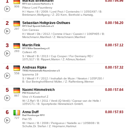
1
Markus Brinkmann
0.00 / 54.96
RFV von Lützow Herford e. V.
906
Pikeur Lord Fauntleroy
H / Hann / B / 2009 / Lord Pezi / Contendro I / 105GX97 / B:
Brinkmann,Wolfgang / Z: ZG Kern, Berthold u.Hartwig,
2
Sebastian Holtgräve-Osthues
0.00 / 56.20
RFV Graf Sporck Delbrück e.V.
297
Con Caneau
H / Westf / Db / 2012 / Comme il faut / Cassini I / 106PH05 / B:
Merschmann,Manfred / Z: Merschmann,Manfred
3
Martin Fink
0.00 / 57.12
RFV Milte-Sassenberg e.V.
283
Colleen 45
S / Westf / B / 2013 / Cup Cooper / For Germany RD /
107LS17 / B: Rippert,Marion / Z: Aßmus,Norbert
4
Andreas Ripke
0.00 / 57.32
TRSG Holstenhalle Neumünster e.V.
558
Ipanema 19
S / Westf / F / 2012 / Inshallah de Muze / Newton / 105PJ30 /
B: Gut Beringhof/Bernd Müller, / Z: Raffenberg,Werner
5
Naomi Himmelreich
0.00 / 57.64
PSV Kördorf e.V.
867
Vino v't Kosterhof Z
W / Z.Rpf / B / 2011 / Verdi (Q-Verdi) / Caesar van de Helle /
105VC71 / B: Sportpferde Himmelreich GmbH,
6
Anna Duff
0.00 / 57.93
Bad Homburger RFV
727
Piet 55
W / Hann / B / 2008 / Perigueux / Natiello xx / 105BI08 / B:
Schulte,Dr. Stefan / Z: Hopmann,Hartmut