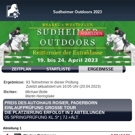
Sudheimer Outdoors 2023
ANMELDEN
ZEITPLAN
STARTLISTE
ERGEBNISSE
Ergebnisse:
93 Teilnehmer in dieser Prüfung.
Zuletzt aktualisiert um 16:05 Uhr (20.04.2023)
Richter:
Michael Bolte
Martin Heringlake
PREIS DES AUTOHAUS ROSIER, PADERBORN
EINLAUFPRÜFUNG GROSSE TOUR
DIE PLATZIERUNG ERFOLGT IN 2 ABTEILUNGEN
05 SPRINGPRÜFUNG KL.S* | 7J.+ÄLT.
Abteilung 1