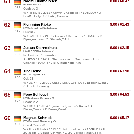
61
Naomi Himmelreich
8.00 / 60.47
PSV Kördorf e.V.
329
Cordetto 3
W / Holst / B / 2013 / Cormint / Acodetto I / 106DB90 / B:
Deußer,Helge / Z: Labuj,Susanne
62
Flemming Ripke
8.00 / 61.43
RV Südangeln e.V.Süderbrarup
450
Dustinov
W / KWPN / R / 2008 / Ustinov / Concorde / 104MU75 / B:
Ripke,Andreas / Z: Sleutels,T.A.J.
63
Justus Sternschulte
8.00 / 62.15
Ländl. RFV Kirchhellen e. V.
706
No Limit van 't Siamshof
S / BWP / B / 2013 / Thunder van de Zuuthoeve / Lord
Calando / 106XT84 / B: Grangenette,Kim
64
Tina Heine
8.00 / 63.98
RC Leipzig 2000 e. V.
900
Colt 23
W / DSP / F / 2009 / Chap / Lear / 105HD84 / B: Heine,Jens /
Z: Franke,Henning
65
Pepe Schlegel
8.00 / 64.53
RV Hohburger Schweiz e. V.
657
Lyjandro 2
W / OS / B / 2014 / Lyjanero / Quidam's Rubin / B:
Dietze,Gerald / Z: Dietze,Gerald
66
Magnus Schmidt
9.00 / 65.17
PSV Domstadt Naumburg e.V.
509
Grand Coeur 42
W / Bay / Schwb / 2013 / Christian / Alcatraz / 106RM61 / B:
ZG Judith u.Sönke Schmidt, / Z: ZG Berger, Hans u.Felix,