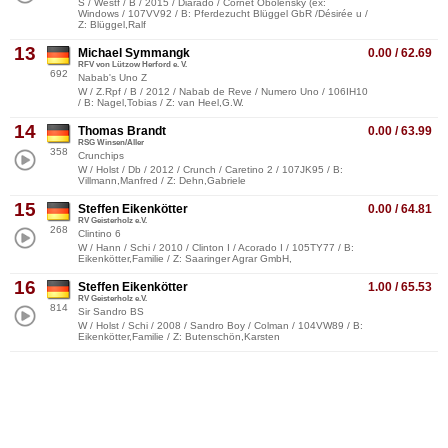
S / Westf / B / 2015 / Diarado / Cornet Obolensky (ex:
Windows / 107VV92 / B: Pferdezucht Blüggel GbR /Désirée u /
Z: Blüggel,Ralf
13
Michael Symmangk
0.00 / 62.69
RFV von Lützow Herford e. V.
692
Nabab's Uno Z
W / Z.Rpf / B / 2012 / Nabab de Reve / Numero Uno / 106IH10
/ B: Nagel,Tobias / Z: van Heel,G.W.
14
Thomas Brandt
0.00 / 63.99
RSG Winsen/Aller
358
Crunchips
W / Holst / Db / 2012 / Crunch / Caretino 2 / 107JK95 / B:
Villmann,Manfred / Z: Dehn,Gabriele
15
Steffen Eikenkötter
0.00 / 64.81
RV Geisterholz e.V.
268
Clintino 6
W / Hann / Schi / 2010 / Clinton I / Acorado I / 105TY77 / B:
Eikenkötter,Familie / Z: Saaringer Agrar GmbH,
16
Steffen Eikenkötter
1.00 / 65.53
RV Geisterholz e.V.
814
Sir Sandro BS
W / Holst / Schi / 2008 / Sandro Boy / Colman / 104VW89 / B:
Eikenkötter,Familie / Z: Butenschön,Karsten