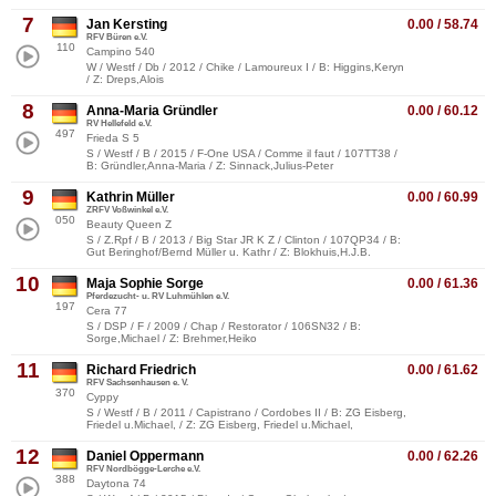
7
Jan Kersting
0.00 / 58.74
RFV Büren e.V.
110
Campino 540
W / Westf / Db / 2012 / Chike / Lamoureux I / B: Higgins,Keryn
/ Z: Dreps,Alois
8
Anna-Maria Gründler
0.00 / 60.12
RV Hellefeld e.V.
497
Frieda S 5
S / Westf / B / 2015 / F-One USA / Comme il faut / 107TT38 /
B: Gründler,Anna-Maria / Z: Sinnack,Julius-Peter
9
Kathrin Müller
0.00 / 60.99
ZRFV Voßwinkel e.V.
050
Beauty Queen Z
S / Z.Rpf / B / 2013 / Big Star JR K Z / Clinton / 107QP34 / B:
Gut Beringhof/Bernd Müller u. Kathr / Z: Blokhuis,H.J.B.
10
Maja Sophie Sorge
0.00 / 61.36
Pferdezucht- u. RV Luhmühlen e.V.
197
Cera 77
S / DSP / F / 2009 / Chap / Restorator / 106SN32 / B:
Sorge,Michael / Z: Brehmer,Heiko
11
Richard Friedrich
0.00 / 61.62
RFV Sachsenhausen e. V.
370
Cyppy
S / Westf / B / 2011 / Capistrano / Cordobes II / B: ZG Eisberg,
Friedel u.Michael, / Z: ZG Eisberg, Friedel u.Michael,
12
Daniel Oppermann
0.00 / 62.26
RFV Nordbögge-Lerche e.V.
388
Daytona 74