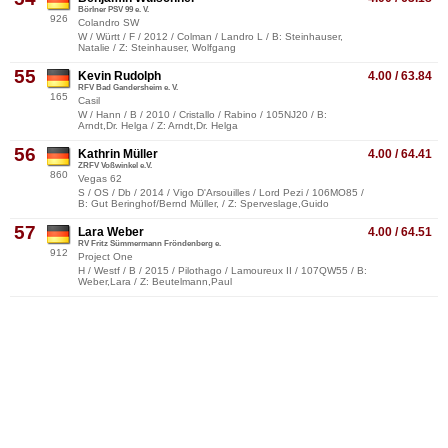
Börlner PSV 99 e. V.
926
Colandro SW
W / Württ / F / 2012 / Colman / Landro L / B: Steinhauser,
Natalie / Z: Steinhauser, Wolfgang
55
Kevin Rudolph
4.00 / 63.84
RFV Bad Gandersheim e. V.
165
Casil
W / Hann / B / 2010 / Cristallo / Rabino / 105NJ20 / B:
Arndt,Dr. Helga / Z: Arndt,Dr. Helga
56
Kathrin Müller
4.00 / 64.41
ZRFV Voßwinkel e.V.
860
Vegas 62
S / OS / Db / 2014 / Vigo D'Arsouilles / Lord Pezi / 106MO85 /
B: Gut Beringhof/Bernd Müller, / Z: Sperveslage,Guido
57
Lara Weber
4.00 / 64.51
RV Fritz Sümmermann Fröndenberg e.
912
Project One
H / Westf / B / 2015 / Pilothago / Lamoureux II / 107QW55 / B:
Weber,Lara / Z: Beutelmann,Paul