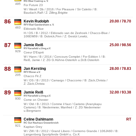
RG Ober-Castrop e. V.
495
For Future 23
W / Westf / Db / 2016 / For Pleasure / Sir Caletto / B:
Baudach,Ralf / Z: Zilling,Brigitte
86
Kevin Rudolph
20.00 / 78.70
RFV Bad Gandersheim e. V.
463
Eldorado Blue
H / OS / B / 2012 / Eldorado van de Zeshoek / Chacco-Blue /
106EW09 / B: Dobrick,Finn / Z: Gestüt Lewitz,
87
Jamie Reiß
25.00 / 98.56
RV Harsefeld u.Umg.e.V.
929
Coeur D'Esprit
W / Hann / B / 2014 / Concours Complet / For Edition I / B:
Reiß, Jamie / Z: ZG G.Hühne-Osterloh u.Dr.B.Osterloh
88
Jan Kersting
28.00 / 78.83
RFV Büren e.V.
205
Chacco Fit Z
W / OS / B / 2013 / Camargo / Chaccomo / B: Zäck,Christa /
Z: Zäck,Christa
89
Jamie Reiß
32.00 / 93.38
RV Harsefeld u.Umg.e.V.
930
Come on Chester
W / Old / B / 2013 / Comme il faut / Carismo (Aranykapu
Carismo) / B: Niedermeier, Manfred / Z: ZG Niedermeier
u.Bergmann
Celine Dahlmann
RT
RC Gut Neuhaus Grevenbroich
921
Kapitan Grey
W / ZW / B / 2012 / Grand Libero / Conterno Grande / 106JA60 / B:
Langenberg Sportpferde GmbH u. Co.K