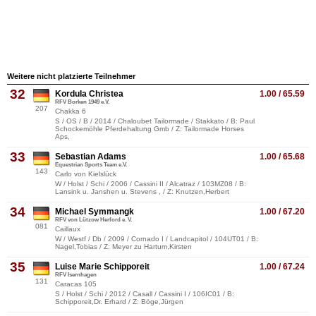
Weitere nicht platzierte Teilnehmer
32
Kordula Christea
1.00 / 65.59
RFV Borken 1949 e.V.
207
Chakka 6
S / OS / B / 2014 / Chaloubet Tailormade / Stakkato / B: Paul
Schockemöhle Pferdehaltung Gmb / Z: Tailormade Horses
Aps,
33
Sebastian Adams
1.00 / 65.68
Equestrian Sports Team e.V.
143
Carlo von Kielslück
W / Holst / Schi / 2006 / Cassini II / Alcatraz / 103MZ08 / B:
Lansink u. Janshen u. Stevens , / Z: Knutzen,Herbert
34
Michael Symmangk
1.00 / 67.20
RFV von Lützow Herford e. V.
081
Caillaux
W / Westf / Db / 2009 / Cornado I / Landcapitol / 104UT01 / B:
Nagel,Tobias / Z: Meyer zu Hartum,Kirsten
35
Luise Marie Schipporeit
1.00 / 67.24
RFV Isernhagen
131
Caracas 105
S / Holst / Schi / 2012 / Casall / Cassini I / 106IC01 / B:
Schipporeit,Dr. Erhard / Z: Böge,Jürgen