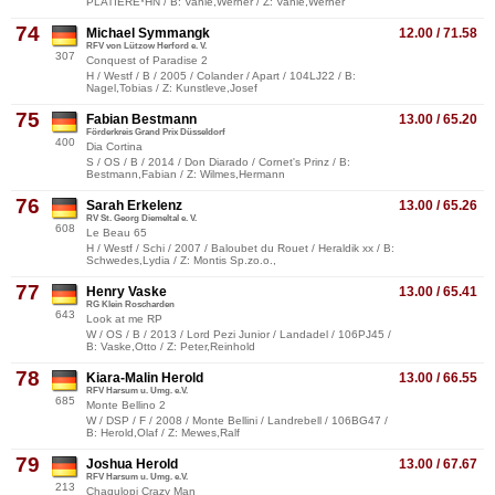
PLATIERE*HN / B: Vahle,Werner / Z: Vahle,Werner
74
Michael Symmangk
12.00 / 71.58
RFV von Lützow Herford e. V.
307
Conquest of Paradise 2
H / Westf / B / 2005 / Colander / Apart / 104LJ22 / B:
Nagel,Tobias / Z: Kunstleve,Josef
75
Fabian Bestmann
13.00 / 65.20
Förderkreis Grand Prix Düsseldorf
400
Dia Cortina
S / OS / B / 2014 / Don Diarado / Cornet's Prinz / B:
Bestmann,Fabian / Z: Wilmes,Hermann
76
Sarah Erkelenz
13.00 / 65.26
RV St. Georg Diemeltal e. V.
608
Le Beau 65
H / Westf / Schi / 2007 / Baloubet du Rouet / Heraldik xx / B:
Schwedes,Lydia / Z: Montis Sp.zo.o.,
77
Henry Vaske
13.00 / 65.41
RG Klein Roscharden
643
Look at me RP
W / OS / B / 2013 / Lord Pezi Junior / Landadel / 106PJ45 /
B: Vaske,Otto / Z: Peter,Reinhold
78
Kiara-Malin Herold
13.00 / 66.55
RFV Harsum u. Umg. e.V.
685
Monte Bellino 2
W / DSP / F / 2008 / Monte Bellini / Landrebell / 106BG47 /
B: Herold,Olaf / Z: Mewes,Ralf
79
Joshua Herold
13.00 / 67.67
RFV Harsum u. Umg. e.V.
213
Chaqulopi Crazy Man