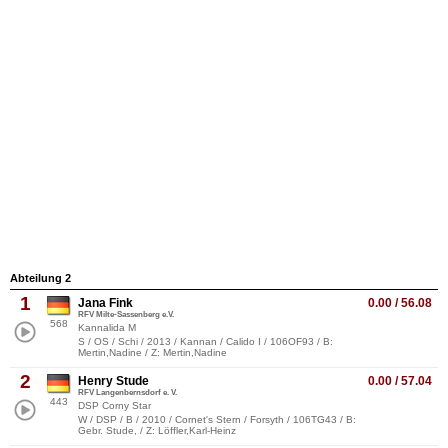
Abteilung 2
1
Jana Fink
0.00 / 56.08
RFV Milte-Sassenberg e.V.
568
Kannalida M
S / OS / Schi / 2013 / Kannan / Calido I / 106OF93 / B:
Mertin,Nadine / Z: Mertin,Nadine
2
Henry Stude
0.00 / 57.04
RFV Langenbernsdorf e. V.
443
DSP Corny Star
W / DSP / B / 2010 / Cornet's Stern / Forsyth / 106TG43 / B:
Gebr. Stude, / Z: Löffler,Karl-Heinz