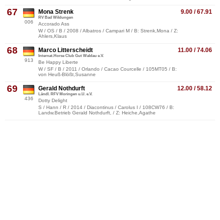
67
Mona Strenk
9.00 / 67.91
RV Bad Wildungen
006
Accorado Ass
W / OS / B / 2008 / Albatros / Campari M / B: Strenk,Mona / Z:
Ahlers,Klaus
68
Marco Litterscheidt
11.00 / 74.06
Internat.Horse Club Gut Waldau e.V.
913
Be Happy Liberte
W / SF / B / 2011 / Orlando / Cacao Courcelle / 105MT05 / B:
von Heuß-Blößt,Susanne
69
Gerald Nothdurft
12.00 / 58.12
Ländl. RFV Moringen u.U. e.V.
436
Dotty Delight
S / Hann / R / 2014 / Diacontinus / Carolus I / 108CW76 / B:
Landw.Betrieb Gerald Nothdurft, / Z: Heiche,Agathe