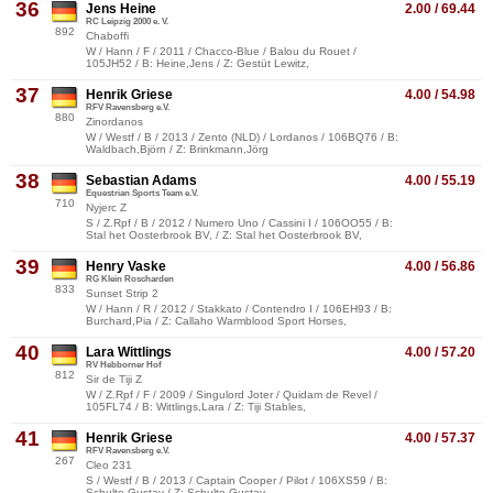
36
Jens Heine
2.00 / 69.44
RC Leipzig 2000 e. V.
892
Chaboffi
W / Hann / F / 2011 / Chacco-Blue / Balou du Rouet /
105JH52 / B: Heine,Jens / Z: Gestüt Lewitz,
37
Henrik Griese
4.00 / 54.98
RFV Ravensberg e.V.
880
Zinordanos
W / Westf / B / 2013 / Zento (NLD) / Lordanos / 106BQ76 / B:
Waldbach,Björn / Z: Brinkmann,Jörg
38
Sebastian Adams
4.00 / 55.19
Equestrian Sports Team e.V.
710
Nyjerc Z
S / Z.Rpf / B / 2012 / Numero Uno / Cassini I / 106OO55 / B:
Stal het Oosterbrook BV, / Z: Stal het Oosterbrook BV,
39
Henry Vaske
4.00 / 56.86
RG Klein Roscharden
833
Sunset Strip 2
W / Hann / R / 2012 / Stakkato / Contendro I / 106EH93 / B:
Burchard,Pia / Z: Callaho Warmblood Sport Horses,
40
Lara Wittlings
4.00 / 57.20
RV Hebborner Hof
812
Sir de Tiji Z
W / Z.Rpf / F / 2009 / Singulord Joter / Quidam de Revel /
105FL74 / B: Wittlings,Lara / Z: Tiji Stables,
41
Henrik Griese
4.00 / 57.37
RFV Ravensberg e.V.
267
Cleo 231
S / Westf / B / 2013 / Captain Cooper / Pilot / 106XS59 / B:
Schulte,Gustav / Z: Schulte,Gustav