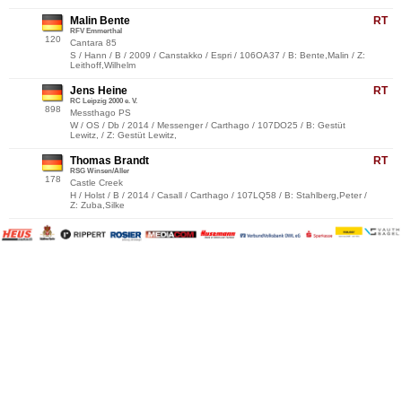
Malin Bente
RT
RFV Emmerthal
120
Cantara 85
S / Hann / B / 2009 / Canstakko / Espri / 106OA37 / B: Bente,Malin / Z:
Leithoff,Wilhelm
Jens Heine
RT
RC Leipzig 2000 e. V.
898
Messthago PS
W / OS / Db / 2014 / Messenger / Carthago / 107DO25 / B: Gestüt
Lewitz, / Z: Gestüt Lewitz,
Thomas Brandt
RT
RSG Winsen/Aller
178
Castle Creek
H / Holst / B / 2014 / Casall / Carthago / 107LQ58 / B: Stahlberg,Peter /
Z: Zuba,Silke