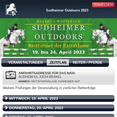
ANMELDEN
Sudheimer Outdoors 2023
VERANSTALTUNGEN
ZEITPLAN
REITER / PFERDE
ANFAHRTSADRESSE FÜR DAS NAVI:
SUDHEIM 63, 33034 BRAKEL
HINWEIS:
REITSPORTANLAGE SUDHEIMER HOF
Weitere Prüfungen der Veranstaltung in zeitlicher Reihenfolge:
MITTWOCH, 19. APRIL 2023
DONNERSTAG, 20. APRIL 2023