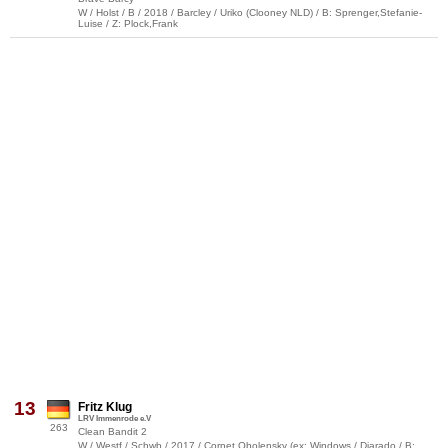
W / Holst / B / 2018 / Barcley / Uriko (Clooney NLD) / B: Sprenger,Stefanie-
Luise / Z: Plock,Frank
13
Fritz Klug
LRV Immenrode e.V
263
Clean Bandit 2
W / Westf / Schwb / 2017 / Cornet Obolensky (ex: Windows / Diarado / B: