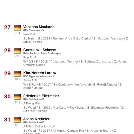
27
Vanessa Maubach
RFV Cherusker e.V.
704
New Girl L
S / Hann / B / 2018 / Numero Uno / Quite Capitol / B: Maubach,Vanessa / Z:
Lüke,Thomas
28
Constanze Schewe
Reit,- Zucht- u. Fahrv. Stadthagen
740
Pop Art 4
W / OS / B / 2018 / Perigueux / Werther / B: Schewe,Constanze / Z: Vetart
GmbH/M.Kölling,
29
Kim-Noreen Lorenz
RSG Eggeland Alhausen e.V.
817
Sisko 118
W / Z.Rpf / B / 2017 / Sir Obolensky / Ars Vivendi / B: Rolloff,Tatjana / Z:
Kronen,Jakob
30
Friederike Ellermeier
RFV Steinheim e.V.
001
A Flying Girl
S / Westf / B / 2017 / A la Carte NRW / Salito / B: Ellermeier,Friederike / Z:
Siebrecht,Nicolas
31
Joana Krekeler
RFV Steinheim e.V.
003
A Million Dollar Lady W
S / Westf / F / 2017 / All Music / Captain Fire / B: Krekeler,Joana / Z:
Weber,Josef