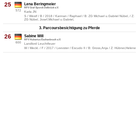
25
Lena Beringmeier
RFV Graf Sporck Delbrück e.V.
572
Karla JN
S / Westf / B / 2018 / Kannan / Raphael / B: ZG Michael u.Gabriel Nübel, / Z:
ZG Nübel, Josef,Michael u.Gabriel,
3. Parcoursbesichtigung zu Pferde
26
Sabine Will
RFV Hubertus Eschenbruch e.V.
600
Landlord Leuchtfeuer
W / Meckl. / F / 2017 / Leevster / Escudo II / B: Gross,Anja / Z: Hübner,Helene