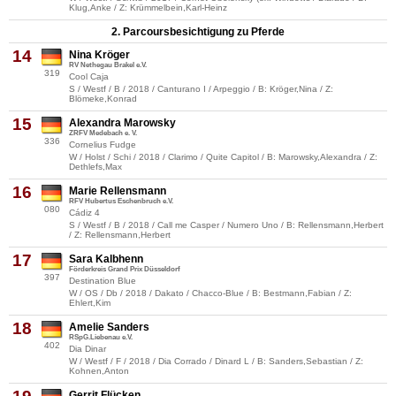
Klug,Anke / Z: Krümmelbein,Karl-Heinz
2. Parcoursbesichtigung zu Pferde
14
Nina Kröger
RV Nethegau Brakel e.V.
319
Cool Caja
S / Westf / B / 2018 / Canturano I / Arpeggio / B: Kröger,Nina / Z:
Blömeke,Konrad
15
Alexandra Marowsky
ZRFV Medebach e. V.
336
Cornelius Fudge
W / Holst / Schi / 2018 / Clarimo / Quite Capitol / B: Marowsky,Alexandra / Z:
Dethlefs,Max
16
Marie Rellensmann
RFV Hubertus Eschenbruch e.V.
080
Cádiz 4
S / Westf / B / 2018 / Call me Casper / Numero Uno / B: Rellensmann,Herbert
/ Z: Rellensmann,Herbert
17
Sara Kalbhenn
Förderkreis Grand Prix Düsseldorf
397
Destination Blue
W / OS / Db / 2018 / Dakato / Chacco-Blue / B: Bestmann,Fabian / Z:
Ehlert,Kim
18
Amelie Sanders
RSpG.Liebenau e.V.
402
Dia Dinar
W / Westf / F / 2018 / Dia Corrado / Dinard L / B: Sanders,Sebastian / Z:
Kohnen,Anton
Gerrit Flücken