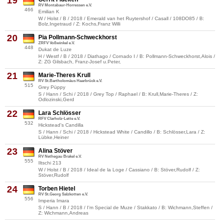
19
RV Montabaur-Horressen e.V.
466
Emilian K
W / Holst / B / 2018 / Emerald van het Ruytershof / Casall / 108DO85 / B:
Bolz,Ingetraud / Z: Kochs,Franz Willi
20
Pia Pollmann-Schweckhorst
ZRFV Voßwinkel e.V.
448
Dukat de Luze
H / Westf / B / 2018 / Diathago / Cornado I / B: Pollmann-Schweckhorst,Alois /
Z: ZG Gilsbach, Franz-Josef u.Peter,
21
Marie-Theres Krull
RV St.Bartholomäus Haarbrück e.V.
515
Grey Püppy
S / Hann / Schi / 2018 / Grey Top / Raphael / B: Krull,Marie-Theres / Z:
Odlozinski,Gerd
22
Lara Schlösser
RFV Clarholz-Lette e.V.
532
Hickstead's Candilla
S / Hann / Schi / 2018 / Hickstead White / Candillo / B: Schlösser,Lara / Z:
Lübke,Heiner
23
Alina Stöver
RV Nethegau Brakel e.V.
555
Iltschi 213
W / Holst / B / 2018 / Ideal de la Loge / Cassiano / B: Stöver,Rudolf / Z:
Stöver,Rudolf
24
Torben Hietel
RV St.Georg Salzkotten e.V.
556
Imperia Imara
S / Hann / B / 2018 / I'm Special de Muze / Stakkato / B: Wichmann,Steffen /
Z: Wichmann,Andreas