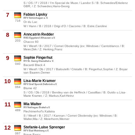
S / OS / F / 2018 / I'm Special de Muze / Landor S / B: Schwedes/Erkelenz
GBR, / Z: Schwedes,Hans-Georg
7
Fabian Lipsky
RFV Schönhagen e. V.
716
Or du Lac
W / Hann / B / 2018 / Origi d'O / Ciacomo / B: Estre,Caroline
8
Anncatrin Redder
RSG Eggeland Alhausen e.V.
203
Chacco 60
W / Westf / B / 2017 / Cornet Obolensky (ex: Windows / Cantoblanco / B:
Meier,Dirk / Z: Herking,Franz
9
Sophie Fingerhut
RV St. Georg Diemeltal e. V.
040
Bacardi Black 4
W / Westf / Db / 2017 / Baloutelli / Cristallo / B: Fingerhut,Sophie / Z: Boyar
van Baaren,Oemer
10
Lisa-Marie Kramer
RFV Graf Sporck Delbrück e.V.
064
Blume 42
S / OS / Db / 2018 / Bentley van de Heffinck / Cassillias / B: Guido u.Lisa-
Marie Kramer, / Z: Markus,Karl-Heinz
11
Mia Walter
RV Nethegau Brakel e.V.
489
Flechtmerhof's Kalistra
S / Westf / B / 2017 / Kannan / Cornet Obolensky (ex: Windows / B:
Walter,Mia / Z: Meierherm,Werner
12
Stefanie-Luise Sprenger
RFV Bad Meinberg e.V.
067
Brave Barcy