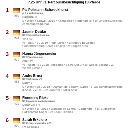
7.25 Uhr | 1. Parcoursbesichtigung zu Pferde
1
Pia Pollmann-Schweckhorst
ZRFV Voßwinkel e.V.
566
Kalomira M
S / Westf / Schwb / 2018 / Kanndarco / Fragonard xx / B: Lindenau,Andrea /
Z: Marquardt,Nathali
2
Jasmin Dettke
RFV Hämelschenburg e.V.
918
Vino 40
W / Trak. / B / 2019 / High Motion / Exclusiv / B: Gestüt
Hämelschenburg/Beate Langels / Z: Langels,Otto
3
Hanna Jürgensmeier
RFV Paderborn e.V.
029
Anuk W
W / Westf / B / 2018 / Arpeggio / Sacre Coeur / B: Weeke,Simone / Z:
Weeke,Simone
4
Andre Ernst
RFV Schwaney e.V.
383
Darcy S
S / Westf / Db / 2018 / Diamant de Semilly / Darco / B: ZG Schumacher, Rudi
u.Anke, / Z: ZG Schumacher, Rudi u.Anke,
5
Flemming Ripke
RV Südangeln e.V.Süderbrarup
422
Dollar Girl SH
S / Westf / B / 2018 / Diamant de Semilly / Contendro I / B: Sudheimer
Hof/Thomas Sagel, / Z: Sagel,Thomas
6
Sarah Erkelenz
RV St. Georg Diemeltal e. V.
550
I'm Spezial 2