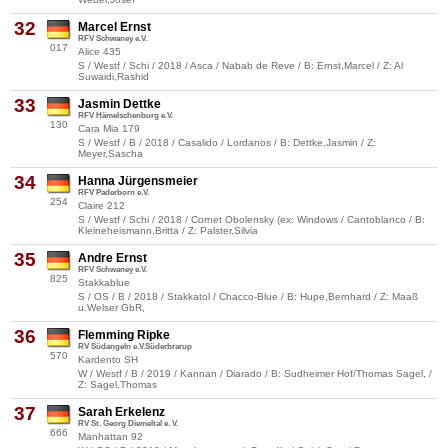
32
Marcel Ernst
RFV Schwaney e.V.
017
Alice 435
S / Westf / Schi / 2018 / Asca / Nabab de Reve / B: Ernst,Marcel / Z: Al
Suwaidi,Rashid
33
Jasmin Dettke
RFV Hämelschenburg e.V.
130
Cara Mia 179
S / Westf / B / 2018 / Casalido / Lordanos / B: Dettke,Jasmin / Z:
Meyer,Sascha
34
Hanna Jürgensmeier
RFV Paderborn e.V.
254
Claire 212
S / Westf / Schi / 2018 / Cornet Obolensky (ex: Windows / Cantoblanco / B:
Kleineheismann,Britta / Z: Palster,Silvia
35
Andre Ernst
RFV Schwaney e.V.
825
Stakkablue
S / OS / B / 2018 / Stakkatol / Chacco-Blue / B: Hupe,Bernhard / Z: Maaß
u.Welser GbR,
36
Flemming Ripke
RV Südangeln e.V.Süderbrarup
570
Kardento SH
W / Westf / B / 2019 / Kannan / Diarado / B: Sudheimer Hof/Thomas Sagel, /
Z: Sagel,Thomas
37
Sarah Erkelenz
RV St. Georg Diemeltal e. V.
666
Manhattan 92