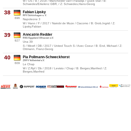
W / OS / B / 2018 / Manchester van't Paradijs / Quick Star / B:
Schwedes/Erkelenz GBR, / Z: Schwedes,Hans-Georg
38
Fabian Lipsky
RFV Schönhagen e. V.
696
Napoleone 3
W / Hann / F / 2017 / Nairobi de Muze / Ciacomo / B: Grob,Ingrid / Z:
Lipsky,Fabian
39
Anncatrin Redder
RSG Eggeland Alhausen e.V.
927
Una 39
S / Westf / DB / 2017 / United Touch S / Avec Coeur / B: End, Michael / Z:
Ottmann, Franz-Georg
40
Pia Pollmann-Schweckhorst
ZRFV Voßwinkel e.V.
609
Le Chap
W / Z.Rpf / Db / 2018 / Levisto / Chap / B: Berges,Manfred / Z:
Berges,Manfred