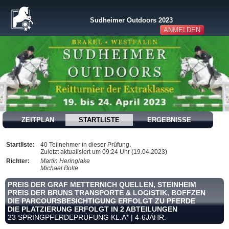
Sudheimer Outdoors 2023
ANMELDEN
ZEITPLAN
STARTLISTE
ERGEBNISSE
Startliste:
40 Teilnehmer in dieser Prüfung.
Zuletzt aktualisiert um 09:24 Uhr (19.04.2023)
Richter:
Martin Heringlake
Michael Bolte
PREIS DER GRAF METTERNICH QUELLEN, STEINHEIM
PREIS DER BRUNS TRANSPORTE & LOGISTIK, BOFFZEN
DIE PARCOURSBESICHTIGUNG ERFOLGT ZU PFERDE
DIE PLATZIERUNG ERFOLGT IN 2 ABTEILUNGEN
23 SPRINGPFERDEPRÜFUNG KL.A* | 4-6JÄHR.