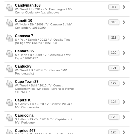
Candyman 168
117
W / Westf / F / 2019 / V: Conthargos / MV:
Cornet Obolensky (ex: Windows
Canetti 10
118
W / Holst / Db / 2008 / V: Caretino 2 / MV:
Contender / 105BO90
Canossa 7
119
S / Pol. / Schwb / 2012 / V: Quality Time
(NED) / MV: Cantos / 105TL98
Cantara 85
120
S / Hann / B / 2009 / V: Canstakko / MV:
Espri / 106OA37
Cantucky
121
W / Westf / B / 2014 / V: Castino / MV:
Pedro(n.gek.)
Cape Town 27
122
W / Westf / Schi / 2015 / V: Cornet
Obolensky (ex: Windows / MV: Rolls Royce
/ 107MC07
Capizzi K
124
S / Westf / Db / 2020 / V: Comme Prévu /
MV: Cinquecento
Capriccina
125
S / Westf / FkaSc / 2016 / V: Capistrano /
MV: Perigueux
Caprice 467
126