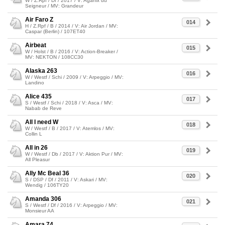
W / Z.Rpf / Df / 2017 / V: Aganix du
Seigneur / MV: Grandeur
Air Faro Z
014
H / Z.Rpf / B / 2014 / V: Air Jordan / MV:
Caspar (Berlin) / 107ET40
Airbeat
015
W / Holst / B / 2016 / V: Action-Breaker /
MV: NEKTON / 108CC30
Alaska 263
016
W / Westf / Schi / 2009 / V: Arpeggio / MV:
Landino
Alice 435
017
S / Westf / Schi / 2018 / V: Asca / MV:
Nabab de Reve
All I need W
018
W / Westf / B / 2017 / V: Atemlos / MV:
Collin L
All in 26
019
W / Westf / Db / 2017 / V: Aktion Pur / MV:
All Pleasur
Ally Mc Beal 36
020
S / DSP / Df / 2011 / V: Askari / MV:
Wendig / 106TY20
Amanda 306
021
S / Westf / Df / 2016 / V: Arpeggio / MV:
Monsieur AA
Amara 74