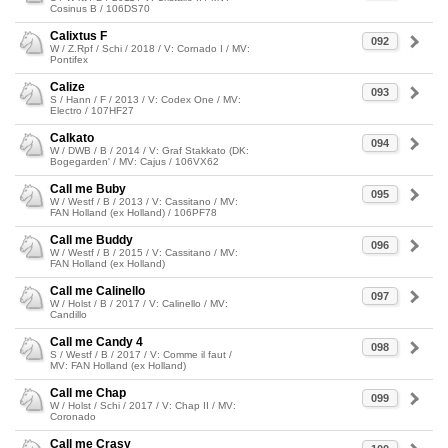
Cosinus B / 106DS70
Calixtus F
092
W / Z.Rpf / Schi / 2018 / V: Cornado I / MV:
Pontifex
Calize
093
S / Hann / F / 2013 / V: Codex One / MV:
Electro / 107HF27
Calkato
094
W / DWB / B / 2014 / V: Graf Stakkato (DK:
Bogegarden' / MV: Cajus / 106VX62
Call me Buby
095
W / Westf / B / 2013 / V: Cassitano / MV:
FAN Holland (ex Holland) / 106PF78
Call me Buddy
096
W / Westf / B / 2015 / V: Cassitano / MV:
FAN Holland (ex Holland)
Call me Calinello
097
W / Holst / B / 2017 / V: Calinello / MV:
Candillo
Call me Candy 4
098
S / Westf / B / 2017 / V: Comme il faut /
MV: FAN Holland (ex Holland)
Call me Chap
099
W / Holst / Schi / 2017 / V: Chap II / MV:
Coronado
Call me Crasy