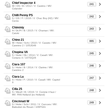
Chief Inspector 4
241
W / OS / B / 2012 / V: Castino / MV:
Colander
Chilli Penny PS
242
S / OS / F / 2016 / V: Chac Boy (H2) / MV:
Cento
Chiminiy
243
H / Dt.Pf / B / 2015 / V: Chaman / MV:
Catoki
Chino 21
885
W / Holst / Schi / 2010 / V: Cassito / MV:
Caretino 2 / 105JG46
Chopina VA
245
S / Holst / Db / 2014 / V: Casall / MV:
Coriano 4 / 107GQ26
Ciara 107
246
S / Holst / B / 2014 / V: Clarimo / MV:
Caretino 2
Ciara Lu
247
S / Holst / F / 2010 / V: Casall / MV: Capitol
II
Cilla 25
248
S / Westf / B / 2019 / V: Comme il faut /
MV: FAN Holland (ex Holland)
Cincinnati W
249
S / Holst / Schi / 2011 / V: Cancara / MV:
Baloubet du Rouet / 106FS41