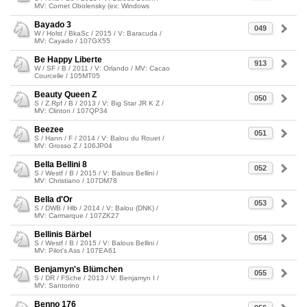
MV: Cornet Obolensky (ex: Windows
Bayado 3
049
W / Holst / BkaSc / 2015 / V: Baracuda /
MV: Cayado / 107GX55
Be Happy Liberte
913
W / SF / B / 2011 / V: Orlando / MV: Cacao
Courcelle / 105MT05
Beauty Queen Z
050
S / Z.Rpf / B / 2013 / V: Big Star JR K Z /
MV: Clinton / 107QP34
Beezee
051
S / Hann / F / 2014 / V: Balou du Rouet /
MV: Grosso Z / 106JP04
Bella Bellini 8
052
S / Westf / B / 2015 / V: Balous Bellini /
MV: Christiano / 107DM78
Bella d'Or
053
S / DWB / Hlb / 2014 / V: Balou (DNK) /
MV: Carmarque / 107ZK27
Bellinis Bärbel
054
S / Westf / B / 2015 / V: Balous Bellini /
MV: Pilot's Ass / 107EA61
Benjamyn's Blümchen
055
S / DR / FSche / 2013 / V: Benjamyn I /
MV: Santorino
Benno 176