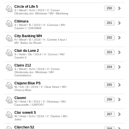
Circle of Life 5
250
S / Westf / Schi / 2015 / V: Cornet
Obolensky (ex: Windows / MV: Weinberg
Citimara
251
S / Westf / B / 2010 / V: Coronas / MV:
Cassini I / 106OM49
City Banking WH
252
H / Westf / B / 2018 / V: Comme il faut /
MV: Balou du Rouet
Clair du Lune 2
253
S / Holst / Db / 2014 / V: Connor / MV:
Cassini II
Claire 212
254
S / Westf / Schi / 2018 / V: Cornet
Obolensky (ex: Windows / MV:
Cantoblanco
Clajano Blue PS
255
W / OS / B / 2019 / V: Clear Heart / MV:
Chacco-Blue
Claomi
256
W / Holst / B / 2012 / V: Clearway / MV:
Cascavelle / 106FO07
Clar soweit S
257
W / Holst / Schi / 2016 / V: Clarimo / MV:
Joliot
Clärchen 52
258