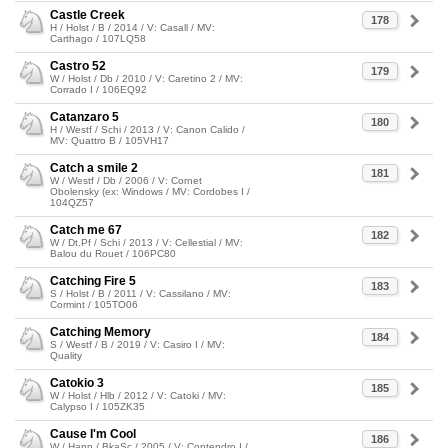
Castle Creek
178
H / Holst / B / 2014 / V: Casall / MV:
Carthago / 107LQ58
Castro 52
179
W / Holst / Db / 2010 / V: Caretino 2 / MV:
Corrado I / 106EQ92
Catanzaro 5
180
H / Westf / Schi / 2013 / V: Canon Calido /
MV: Quattro B / 105VH17
Catch a smile 2
181
W / Westf / Db / 2006 / V: Cornet
Obolensky (ex: Windows / MV: Cordobes I /
104QZ57
Catch me 67
182
W / Dt.Pf / Schi / 2013 / V: Cellestial / MV:
Balou du Rouet / 106PC80
Catching Fire 5
183
S / Holst / B / 2011 / V: Cassilano / MV:
Cormint / 105TO06
Catching Memory
184
S / Westf / B / 2019 / V: Casiro I / MV:
Quality
Catokio 3
185
W / Holst / Hlb / 2012 / V: Catoki / MV:
Calypso I / 105ZK35
Cause I'm Cool
186
W / Hann / BkaSc / 2005 / V: Contendro I /