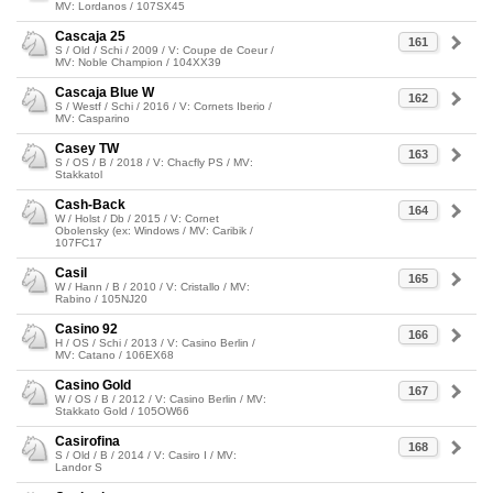
MV: Lordanos / 107SX45
Cascaja 25
161
S / Old / Schi / 2009 / V: Coupe de Coeur /
MV: Noble Champion / 104XX39
Cascaja Blue W
162
S / Westf / Schi / 2016 / V: Cornets Iberio /
MV: Casparino
Casey TW
163
S / OS / B / 2018 / V: Chacfly PS / MV:
Stakkatol
Cash-Back
164
W / Holst / Db / 2015 / V: Cornet
Obolensky (ex: Windows / MV: Caribik /
107FC17
Casil
165
W / Hann / B / 2010 / V: Cristallo / MV:
Rabino / 105NJ20
Casino 92
166
H / OS / Schi / 2013 / V: Casino Berlin /
MV: Catano / 106EX68
Casino Gold
167
W / OS / B / 2012 / V: Casino Berlin / MV:
Stakkato Gold / 105OW66
Casirofina
168
S / Old / B / 2014 / V: Casiro I / MV:
Landor S