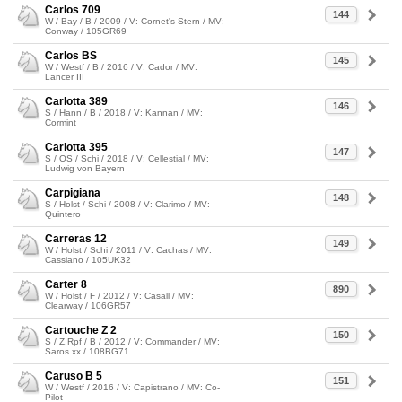
Carlos 709
144
W / Bay / B / 2009 / V: Cornet's Stern / MV:
Conway / 105GR69
Carlos BS
145
W / Westf / B / 2016 / V: Cador / MV:
Lancer III
Carlotta 389
146
S / Hann / B / 2018 / V: Kannan / MV:
Cormint
Carlotta 395
147
S / OS / Schi / 2018 / V: Cellestial / MV:
Ludwig von Bayern
Carpigiana
148
S / Holst / Schi / 2008 / V: Clarimo / MV:
Quintero
Carreras 12
149
W / Holst / Schi / 2011 / V: Cachas / MV:
Cassiano / 105UK32
Carter 8
890
W / Holst / F / 2012 / V: Casall / MV:
Clearway / 106GR57
Cartouche Z 2
150
S / Z.Rpf / B / 2012 / V: Commander / MV:
Saros xx / 108BG71
Caruso B 5
151
W / Westf / 2016 / V: Capistrano / MV: Co-
Pilot