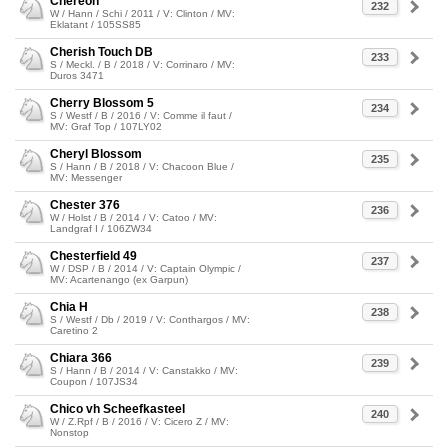
Chereon
232
W / Hann / Schi / 2011 / V: Clinton / MV:
Eklatant / 105SS85
Cherish Touch DB
233
S / Meckl. / B / 2018 / V: Corrinaro / MV:
Duros 3471
Cherry Blossom 5
234
S / Westf / B / 2016 / V: Comme il faut /
MV: Graf Top / 107LY02
Cheryl Blossom
235
S / Hann / B / 2018 / V: Chacoon Blue /
MV: Messenger
Chester 376
236
W / Holst / B / 2014 / V: Catoo / MV:
Landgraf I / 106ZW34
Chesterfield 49
237
W / DSP / B / 2014 / V: Captain Olympic /
MV: Acartenango (ex Garpun)
Chia H
238
S / Westf / Db / 2019 / V: Conthargos / MV:
Caretino 2
Chiara 366
239
S / Hann / B / 2014 / V: Canstakko / MV:
Coupon / 107JS34
Chico vh Scheefkasteel
240
W / Z.Rpf / B / 2016 / V: Cicero Z / MV:
Nonstop