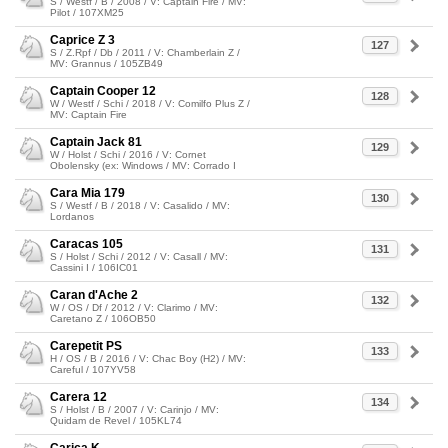
S / Westf / B / 2008 / V: Captain Fire / MV:
Pilot / 107XM25
Caprice Z 3
127
S / Z.Rpf / Db / 2011 / V: Chamberlain Z /
MV: Grannus / 105ZB49
Captain Cooper 12
128
W / Westf / Schi / 2018 / V: Comilfo Plus Z /
MV: Captain Fire
Captain Jack 81
129
W / Holst / Schi / 2016 / V: Cornet
Obolensky (ex: Windows / MV: Corrado I
Cara Mia 179
130
S / Westf / B / 2018 / V: Casalido / MV:
Lordanos
Caracas 105
131
S / Holst / Schi / 2012 / V: Casall / MV:
Cassini I / 106IC01
Caran d'Ache 2
132
W / OS / Df / 2012 / V: Clarimo / MV:
Caretano Z / 106OB50
Carepetit PS
133
H / OS / B / 2016 / V: Chac Boy (H2) / MV:
Careful / 107YV58
Carera 12
134
S / Holst / B / 2007 / V: Carinjo / MV:
Quidam de Revel / 105KL74