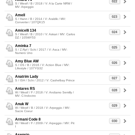
022
S / Westf / B / 2018 / V: A la Carte NRW /
MV: Arpeggio
Amell
023
S / Hann / B / 2014 / V: Araldik / MV:
Converter / 107QK15
Amicelli 134
024
S / Westf / B / 2010 / V: Askari / MV: Carlos
DZ / 105WY53
Aminka 7
025
S / Z.Rpf / Schi / 2017 / V: Asca / MV:
Numero Uno
Amy Blue AW
026
S / OS / B / 2016 / V: Action Blue / MV:
Lifestyle / 107YG32
Anatrim Lady
027
S / ISH / Schi / 2012 / V: Cashelbay Prince
Antares RS
028
W / Westf / F / 2018 / V: Andiamo Semilly /
MV: C-Indoctro
Anuk W
029
W / Westf / B / 2018 / V: Arpeggio / MV:
Sacre Coeur
Armani Code 8
030
W / Westf / F / 2009 / V: Arpeggio / MV: Pit
I
Asensio