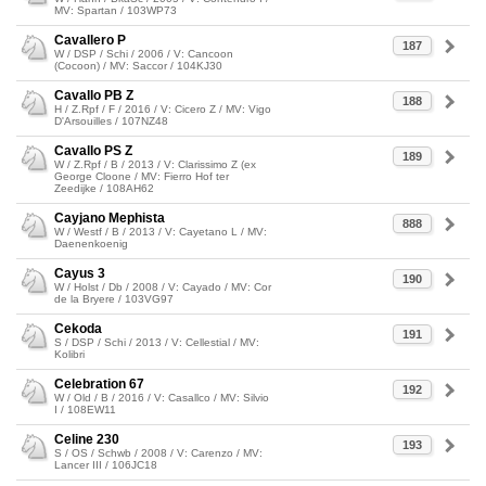
MV: Spartan / 103WP73
Cavallero P
187
W / DSP / Schi / 2006 / V: Cancoon
(Cocoon) / MV: Saccor / 104KJ30
Cavallo PB Z
188
H / Z.Rpf / F / 2016 / V: Cicero Z / MV: Vigo
D'Arsouilles / 107NZ48
Cavallo PS Z
189
W / Z.Rpf / B / 2013 / V: Clarissimo Z (ex
George Cloone / MV: Fierro Hof ter
Zeedijke / 108AH62
Cayjano Mephista
888
W / Westf / B / 2013 / V: Cayetano L / MV:
Daenenkoenig
Cayus 3
190
W / Holst / Db / 2008 / V: Cayado / MV: Cor
de la Bryere / 103VG97
Cekoda
191
S / DSP / Schi / 2013 / V: Cellestial / MV:
Kolibri
Celebration 67
192
W / Old / B / 2016 / V: Casallco / MV: Silvio
I / 108EW11
Celine 230
193
S / OS / Schwb / 2008 / V: Carenzo / MV:
Lancer III / 106JC18