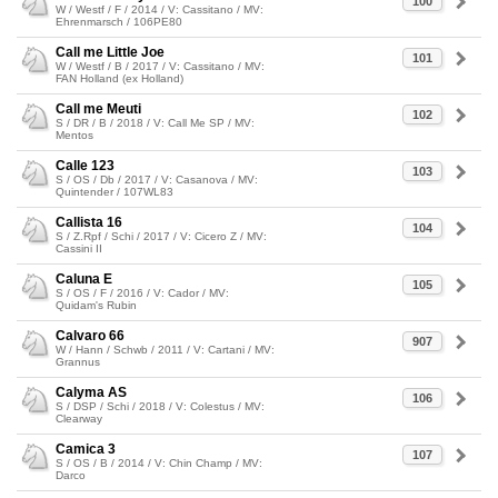
100
W / Westf / F / 2014 / V: Cassitano / MV:
Ehrenmarsch / 106PE80
Call me Little Joe
101
W / Westf / B / 2017 / V: Cassitano / MV:
FAN Holland (ex Holland)
Call me Meuti
102
S / DR / B / 2018 / V: Call Me SP / MV:
Mentos
Calle 123
103
S / OS / Db / 2017 / V: Casanova / MV:
Quintender / 107WL83
Callista 16
104
S / Z.Rpf / Schi / 2017 / V: Cicero Z / MV:
Cassini II
Caluna E
105
S / OS / F / 2016 / V: Cador / MV:
Quidam's Rubin
Calvaro 66
907
W / Hann / Schwb / 2011 / V: Cartani / MV:
Grannus
Calyma AS
106
S / DSP / Schi / 2018 / V: Colestus / MV:
Clearway
Camica 3
107
S / OS / B / 2014 / V: Chin Champ / MV:
Darco