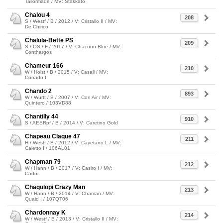
Tailormade / MV: Stakkato
Chalou 4
208
S / Westf / B / 2012 / V: Cristallo II / MV:
De Chirico
Chalula-Bette PS
209
S / OS / F / 2017 / V: Chacoon Blue / MV:
Conthargos
Chameur 166
210
W / Holst / B / 2015 / V: Casall / MV:
Corrado I
Chando 2
893
W / Württ / B / 2007 / V: Con Air / MV:
Quintero / 103VD88
Chantilly 44
910
S / AESRpf / B / 2014 / V: Caretino Gold
Chapeau Claque 47
211
H / Westf / B / 2012 / V: Cayetano L / MV:
Caletto I / 106AL01
Chapman 79
212
W / Hann / B / 2017 / V: Casiro I / MV:
Cador
Chaqulopi Crazy Man
213
W / Hann / B / 2014 / V: Chaman / MV:
Quaid I / 107QT06
Chardonnay K
214
W / Westf / B / 2013 / V: Cristallo II / MV: