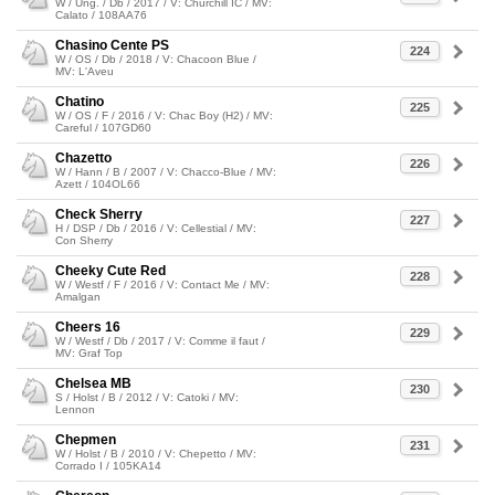
W / Ung. / Db / 2017 / V: Churchill IC / MV:
Calato / 108AA76
Chasino Cente PS
224
W / OS / Db / 2018 / V: Chacoon Blue /
MV: L'Aveu
Chatino
225
W / OS / F / 2016 / V: Chac Boy (H2) / MV:
Careful / 107GD60
Chazetto
226
W / Hann / B / 2007 / V: Chacco-Blue / MV:
Azett / 104OL66
Check Sherry
227
H / DSP / Db / 2016 / V: Cellestial / MV:
Con Sherry
Cheeky Cute Red
228
W / Westf / F / 2016 / V: Contact Me / MV:
Amalgan
Cheers 16
229
W / Westf / Db / 2017 / V: Comme il faut /
MV: Graf Top
Chelsea MB
230
S / Holst / B / 2012 / V: Catoki / MV:
Lennon
Chepmen
231
W / Holst / B / 2010 / V: Chepetto / MV:
Corrado I / 105KA14