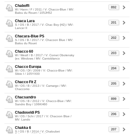
Chaboffi
892
W / Hann / F / 2011 / V: Chacco-Blue / MV:
Balou du Rouet / 105JH52
Chaca Lara
201
S / OS / B / 2017 / V: Chac Boy (H2) / MV:
Lancer II
Chacara-Blue PS
202
S / OS / B / 2017 / V: Chacoon Blue / MV:
Balou du Rouet
Chacco 60
203
W / Westf / B / 2017 / V: Cornet Obolensky
(ex: Windows / MV: Cantoblanco
Chacco Europa
204
W / OS / Df / 2009 / V: Chacco-Blue / MV:
Silvio I / 105YX00
Chacco Fit Z
205
W / OS / B / 2013 / V: Camargo / MV:
Chaccomo
Chacsandro
899
W / OS / B / 2012 / V: Chacco-Blue / MV:
Sandro Boy / 106KH60
Chadoseldi PS
206
W / OS / Schi / 2017 / V: Chacoon Blue /
MV: Lando
Chakka 6
207
S / OS / B / 2014 / V: Chaloubet