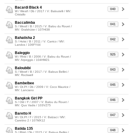
Bacardi Black 4
040
W / Westf / Db / 2017 / V: Baloutelli / MV:
Cristallo
Baccalimba
041
S / Westf / B / 2015 / V: Balou du Rouet /
MV: Gralshüter / 107HI38
Bahatisha 2
042
S / Holst / B / 2011 / V: Carrico / MV:
Landos / 106FY44
Baleggio
925
W / Rhld / B / 2006 / V: Balou du Rouet /
MV: Arpeggio / 104HW21
Baloubibi
043
S / Westf / B / 2017 / V: Balous Bellini /
MV: Rockwell
Bambelbee
045
W / Dt.Pf / Db / 2009 / V: Coco Maurice /
MV: Lanciano
Bangkok Girl PP
046
S / Old / F / 2007 / V: Balou du Rouet /
MV: Quo Vadis / 103VZ75
Baretto H
047
W / Dt.Pf / F / 2015 / V: Balzaci / MV:
Caretino 2 / 107MX12
Batida 135
048
S / Rhld / Db / 2015 / V: Balous Bellini /