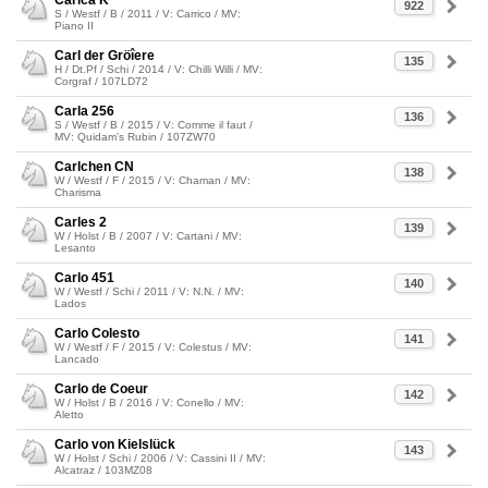
Carica K
922
S / Westf / B / 2011 / V: Carrico / MV:
Piano II
Carl der Gröîere
135
H / Dt.Pf / Schi / 2014 / V: Chilli Willi / MV:
Corgraf / 107LD72
Carla 256
136
S / Westf / B / 2015 / V: Comme il faut /
MV: Quidam's Rubin / 107ZW70
Carlchen CN
138
W / Westf / F / 2015 / V: Chaman / MV:
Charisma
Carles 2
139
W / Holst / B / 2007 / V: Cartani / MV:
Lesanto
Carlo 451
140
W / Westf / Schi / 2011 / V: N.N. / MV:
Lados
Carlo Colesto
141
W / Westf / F / 2015 / V: Colestus / MV:
Lancado
Carlo de Coeur
142
W / Holst / B / 2016 / V: Conello / MV:
Aletto
Carlo von Kielslück
143
W / Holst / Schi / 2006 / V: Cassini II / MV:
Alcatraz / 103MZ08