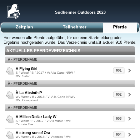
Sudheimer Outdoors 2023
Zeitplan
Teilnehmer
Pferde
Hier werden alle Pferde aufgeführt, für die eine Startmeldung oder
Ergebnis hochgeladen wurde. Das Verzeichnis umfaßt aktuell 910 Pferde.
AKTUELLES PFERDEVERZEICHNIS
A - PFERDENAME
A Flying Girl
001
S / Westf / B / 2017 / V: A la Carte NRW /
MV: Salito
À - PFERDENAME
À La Absinth P
002
W / Westf / B / 2018 / V: A la Carte NRW /
MV: Competent
A - PFERDENAME
A Million Dollar Lady W
003
S / Westf / F / 2017 / V: All Music / MV:
Captain Fire
A strong son of Ora
004
W / Westf / B / 2018 / V: Atemlos / MV: