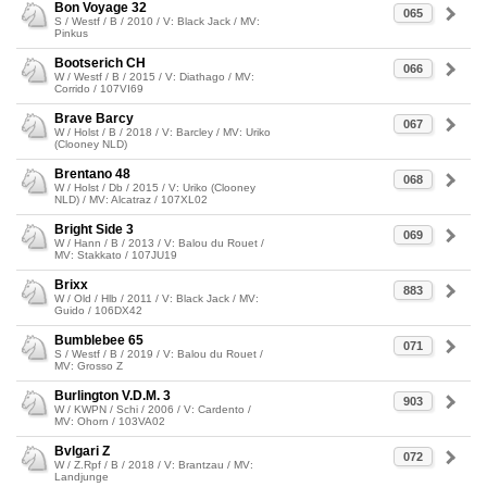
Bon Voyage 32
065
S / Westf / B / 2010 / V: Black Jack / MV:
Pinkus
Bootserich CH
066
W / Westf / B / 2015 / V: Diathago / MV:
Corrido / 107VI69
Brave Barcy
067
W / Holst / B / 2018 / V: Barcley / MV: Uriko
(Clooney NLD)
Brentano 48
068
W / Holst / Db / 2015 / V: Uriko (Clooney
NLD) / MV: Alcatraz / 107XL02
Bright Side 3
069
W / Hann / B / 2013 / V: Balou du Rouet /
MV: Stakkato / 107JU19
Brixx
883
W / Old / Hlb / 2011 / V: Black Jack / MV:
Guido / 106DX42
Bumblebee 65
071
S / Westf / B / 2019 / V: Balou du Rouet /
MV: Grosso Z
Burlington V.D.M. 3
903
W / KWPN / Schi / 2006 / V: Cardento /
MV: Ohorn / 103VA02
Bvlgari Z
072
W / Z.Rpf / B / 2018 / V: Brantzau / MV:
Landjunge