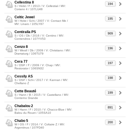
Cellestina 8
194
S / Holst / F / 2013 / V: Cellestial / MV:
Coriano 4 / 107LU48
Celtic Jewel
195
W / Holst / Schi / 2007 / V: Contact Me /
MV: Linaro / 105LY87
Centiralla PS
909
S / OS / Db / 2016 / V: Centino / MV:
Contendros / 107YV53
Cenzo 8
196
W / Westf / Db / 2009 / V: Christiano / MV:
Dramaturg / 106TU79
Cera 77
197
S / DSP / F / 2009 / V: Chap / MV:
Restorator / 106SN32
Cessily AS
198
S / DSP / Schi / 2017 / V: Kannan / MV:
Chellano Z
Cette Beauté
199
S / Hann / B / 2015 / V: Castellano / MV:
Conterno Grande
Chabalou 2
891
W / Hann / F / 2010 / V: Chacco-Blue / MV:
Balou du Rouet / 105SA10
Chabo 5
200
W / OS / F / 2014 / V: Coltaire Z / MV:
Argentinus / 107FD40