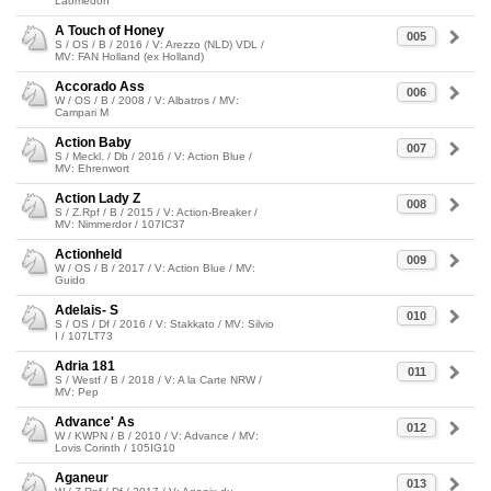
Laomedon
A Touch of Honey
005
S / OS / B / 2016 / V: Arezzo (NLD) VDL /
MV: FAN Holland (ex Holland)
Accorado Ass
006
W / OS / B / 2008 / V: Albatros / MV:
Campari M
Action Baby
007
S / Meckl. / Db / 2016 / V: Action Blue /
MV: Ehrenwort
Action Lady Z
008
S / Z.Rpf / B / 2015 / V: Action-Breaker /
MV: Nimmerdor / 107IC37
Actionheld
009
W / OS / B / 2017 / V: Action Blue / MV:
Guido
Adelais- S
010
S / OS / Df / 2016 / V: Stakkato / MV: Silvio
I / 107LT73
Adria 181
011
S / Westf / B / 2018 / V: A la Carte NRW /
MV: Pep
Advance' As
012
W / KWPN / B / 2010 / V: Advance / MV:
Lovis Corinth / 105IG10
Aganeur
013