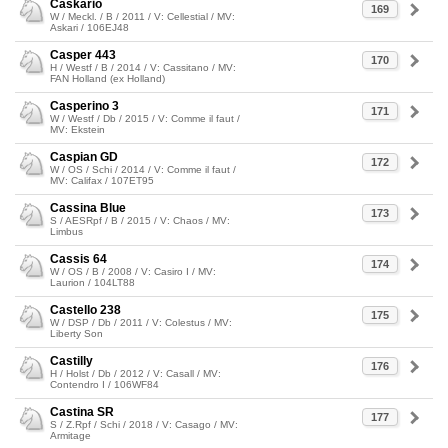
Caskario
169
W / Meckl. / B / 2011 / V: Cellestial / MV:
Askari / 106EJ48
Casper 443
170
H / Westf / B / 2014 / V: Cassitano / MV:
FAN Holland (ex Holland)
Casperino 3
171
W / Westf / Db / 2015 / V: Comme il faut /
MV: Ekstein
Caspian GD
172
W / OS / Schi / 2014 / V: Comme il faut /
MV: Califax / 107ET95
Cassina Blue
173
S / AESRpf / B / 2015 / V: Chaos / MV:
Limbus
Cassis 64
174
W / OS / B / 2008 / V: Casiro I / MV:
Laurion / 104LT88
Castello 238
175
W / DSP / Db / 2011 / V: Colestus / MV:
Liberty Son
Castilly
176
H / Holst / Db / 2012 / V: Casall / MV:
Contendro I / 106WF84
Castina SR
177
S / Z.Rpf / Schi / 2018 / V: Casago / MV:
Armitage