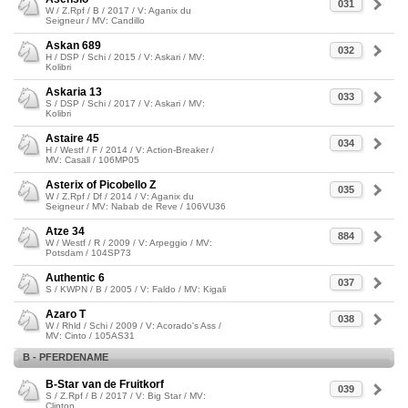
031
W / Z.Rpf / B / 2017 / V: Aganix du
Seigneur / MV: Candillo
Askan 689
032
H / DSP / Schi / 2015 / V: Askari / MV:
Kolibri
Askaria 13
033
S / DSP / Schi / 2017 / V: Askari / MV:
Kolibri
Astaire 45
034
H / Westf / F / 2014 / V: Action-Breaker /
MV: Casall / 106MP05
Asterix of Picobello Z
035
W / Z.Rpf / Df / 2014 / V: Aganix du
Seigneur / MV: Nabab de Reve / 106VU36
Atze 34
884
W / Westf / R / 2009 / V: Arpeggio / MV:
Potsdam / 104SP73
Authentic 6
037
S / KWPN / B / 2005 / V: Faldo / MV: Kigali
Azaro T
038
W / Rhld / Schi / 2009 / V: Acorado's Ass /
MV: Cinto / 105AS31
B - PFERDENAME
B-Star van de Fruitkorf
039
S / Z.Rpf / B / 2017 / V: Big Star / MV:
Clinton