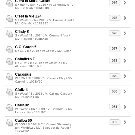
C'est la Maria Callas
074
S / Hann / Schi / 2010 / V: Corlensky G I /
MV: Golfclub / 106OF88
C'est la Vie 224
075
S / Westf / Schi / 2015 / V: Comme il faut /
MV: Cristallo / 107ES85
C'Indy K
076
S / Westf / B / 2014 / V: Comme il faut /
MV: Polydor / 108BA46
C.C. Catch 5
077
S / OS / B / 2015 / V: Coolio / MV: Cilton
Caballero Z
078
H / Z.Rpf / B / 2015 / V: Crown Z / MV:
Aldatus / 107FU77
Cacosius
079
W / ZW / Df / 2007 / V: Cassius Clay / MV:
Capitol I / 105EY95
Cádiz 4
080
S / Westf / B / 2018 / V: Call me Casper /
MV: Numero Uno
Caillaux
081
W / Westf / Db / 2009 / V: Cornado I / MV:
Landcapitol / 104UT01
Caillou 60
082
W / OS / B / 2016 / V: Cornet Obolensky
(ex: Windows / MV: Baloubet du Rouet /
107WB52