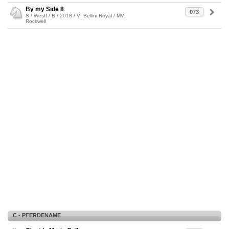
By my Side 8
073
S / Westf / B / 2018 / V: Bellini Royal / MV:
Rockwell
C - PFERDENAME