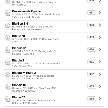
056
H / Old / B / 2016 / V: Balou du Rouet /
MV: Glorieux
Bezaubernde Gynnie
057
S / Holst / B / 2014 / V: Baloubet du Rouet
/ MV: Diamant de Semilly
Big Ben S 4
058
H / Hann / F / 2018 / V: Big Star / MV:
Padarco van het Hertsveld
Big-Bang
059
W / Holst / Schi / 2018 / V: Brantzau / MV:
Carry
Biscuit 12
060
W / DSP / F / 2016 / V: Barcley / MV: C-
Indoctro / 108EY03
Bitcoin 3
061
S / Westf / Schi / 2017 / V: Balou du Rouet
/ MV: Captain Fire
Blissfully Yours 2
062
S / OS / B / 2011 / V: Balou du Rouet /
MV: Chacco-Blue / 105VN00
Blondie KL
063
H / Westf / F / 2011 / V: Chin Quin / MV:
Quantum / 105DW23
Blume 42
064
S / OS / Db / 2018 / V: Bentley van de
Heffinck / MV: Cassillias