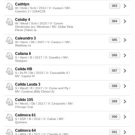
Caithlyn
083
W / Holst / Schi / 2012 / V: Cartani / MV:
Caretino 2 / 106AC26
Caiuby 4
084
W / Westf / Schi / 2015 / V: Cornet
Obolensky (ex: Windows / MV: Dollar Dela
Pierre (Tlaloc la
Caleandro 3
085
W / Hann / Db / 2007 / V: Castus I / MV:
Waldstar xx
Caliana 6
086
S / Hann / B / 2017 / V: Casallco / MV:
Stalypso
Calida HB
087
S / Dt.Pf / Db / 2015 / V: Cascadello II /
MV: Capitol III
Calida Lauda 3
088
S / Westf / R / 2017 / V: Come and Fly /
MV: Cordess (Billy Clinton A)
Calido 105
089
H / Meckl. / Db / 2017 / V: Cesandro / MV:
Chicago Cup
Calimera 61
090
S / DSP / B / 2011 / V: Calme / MV:
Quintero
Calimera 64
091
S / W³rtt / B / 2011 / V: Cristallo II / MV: