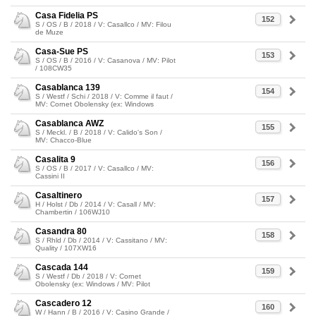
Casa Fidelia PS
152
S / OS / B / 2018 / V: Casallco / MV: Filou
de Muze
Casa-Sue PS
153
S / OS / B / 2016 / V: Casanova / MV: Pilot
/ 108CW35
Casablanca 139
154
S / Westf / Schi / 2018 / V: Comme il faut /
MV: Cornet Obolensky (ex: Windows
Casablanca AWZ
155
S / Meckl. / B / 2018 / V: Calido's Son /
MV: Chacco-Blue
Casalita 9
156
S / OS / B / 2017 / V: Casallco / MV:
Cassini II
Casaltinero
157
H / Holst / Db / 2014 / V: Casall / MV:
Chambertin / 106WJ10
Casandra 80
158
S / Rhld / Db / 2014 / V: Cassitano / MV:
Quality / 107XW16
Cascada 144
159
S / Westf / Db / 2018 / V: Cornet
Obolensky (ex: Windows / MV: Pilot
Cascadero 12
160
W / Hann / B / 2016 / V: Casino Grande /