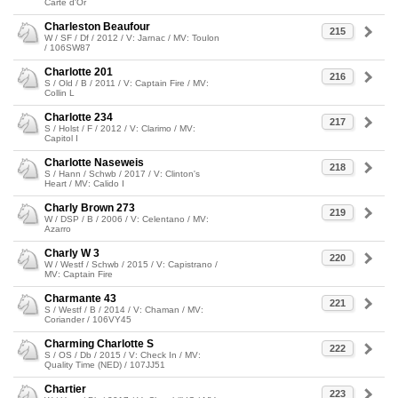
Carte d'Or
Charleston Beaufour
215
W / SF / Df / 2012 / V: Jarnac / MV: Toulon
/ 106SW87
Charlotte 201
216
S / Old / B / 2011 / V: Captain Fire / MV:
Collin L
Charlotte 234
217
S / Holst / F / 2012 / V: Clarimo / MV:
Capitol I
Charlotte Naseweis
218
S / Hann / Schwb / 2017 / V: Clinton's
Heart / MV: Calido I
Charly Brown 273
219
W / DSP / B / 2006 / V: Celentano / MV:
Azarro
Charly W 3
220
W / Westf / Schwb / 2015 / V: Capistrano /
MV: Captain Fire
Charmante 43
221
S / Westf / B / 2014 / V: Chaman / MV:
Coriander / 106VY45
Charming Charlotte S
222
S / OS / Db / 2015 / V: Check In / MV:
Quality Time (NED) / 107JJ51
Chartier
223