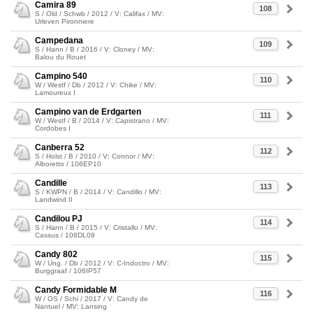
Camira 89
108
S / Old / Schwb / 2012 / V: Califax / MV:
Urleven Pironniere
Campedana
109
S / Hann / B / 2016 / V: Cloney / MV:
Balou du Rouet
Campino 540
110
W / Westf / Db / 2012 / V: Chike / MV:
Lamoureux I
Campino van de Erdgarten
111
W / Westf / B / 2014 / V: Capistrano / MV:
Cordobes I
Canberra 52
112
S / Holst / B / 2010 / V: Connor / MV:
Alboretto / 106EP10
Candille
113
S / KWPN / B / 2014 / V: Candillo / MV:
Landwind II
Candilou PJ
114
S / Hann / B / 2015 / V: Cristallo / MV:
Cassus / 108DL09
Candy 802
115
W / Ung. / Db / 2012 / V: C-Indoctro / MV:
Burggraaf / 106IP57
Candy Formidable M
116
W / OS / Schi / 2017 / V: Candy de
Nantuel / MV: Lansing