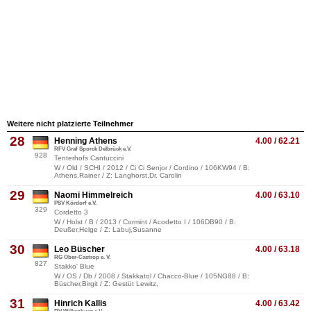
Weitere nicht platzierte Teilnehmer
28
Henning Athens
4.00 / 62.21
RFV Graf Sporck Delbrück e.V.
928
Tenterhofs Cantuccini
W / Old / SCHI / 2012 / Ci Ci Senjor / Cordino / 106KW94 / B:
Athens,Rainer / Z: Langhorst,Dr. Carolin
29
Naomi Himmelreich
4.00 / 63.10
PSV Kördorf e.V.
329
Cordetto 3
W / Holst / B / 2013 / Cormint / Acodetto I / 106DB90 / B:
Deußer,Helge / Z: Labuj,Susanne
30
Leo Büscher
4.00 / 63.18
RG Ober-Castrop e. V.
827
Stakko' Blue
W / OS / Db / 2008 / Stakkatol / Chacco-Blue / 105NG88 / B:
Büscher,Birgit / Z: Gestüt Lewitz,
31
Hinrich Kallis
4.00 / 63.42