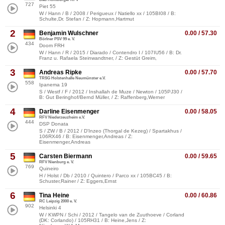
727
Piet 55
W / Hann / B / 2008 / Perigueux / Natiello xx / 105BI08 / B:
Schulte,Dr. Stefan / Z: Hopmann,Hartmut
2
Benjamin Wulschner
0.00 / 57.30
Börlner PSV 99 e. V.
434
Doom FRH
W / Hann / R / 2015 / Diarado / Contendro I / 107IU56 / B: Dr.
Franz u. Rafaela Steinwandtner, / Z: Gestüt Greim,
3
Andreas Ripke
0.00 / 57.70
TRSG Holstenhalle Neumünster e.V.
558
Ipanema 19
S / Westf / F / 2012 / Inshallah de Muze / Newton / 105PJ30 /
B: Gut Beringhof/Bernd Müller, / Z: Raffenberg,Werner
4
Darline Eisenmenger
0.00 / 58.05
RFV Niederzeuzheim e.V.
444
DSP Donata
S / ZW / B / 2012 / D'Inzeo (Thorgal de Kezeg) / Spartakhus /
106RX46 / B: Eisenmenger,Andreas / Z:
Eisenmenger,Andreas
5
Carsten Biermann
0.00 / 59.65
RFV Nienburg e. V.
769
Quineiro
H / Holst / Db / 2010 / Quintero / Parco xx / 105BC45 / B:
Schuster,Rainer / Z: Eggers,Ernst
6
Tina Heine
0.00 / 60.86
RC Leipzig 2000 e. V.
902
Helsinki 4
W / KWPN / Schi / 2012 / Tangelo van de Zuuthoeve / Corland
(DK: Corlando) / 105RH31 / B: Heine,Jens / Z: