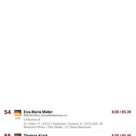
54
Eva-Maria Müller
8.00 / 65.39
RSG RH Rhön, Detter/Weißenbach e.V.
194
Cellestina 8
S / Holst / F / 2013 / Cellestial / Coriano 4 / 107LU48 / B:
Reiterhof Rhön / Otto Müller, / Z: Distel,Reinhold
55
Thomas Kuck
8.00 / 65.46