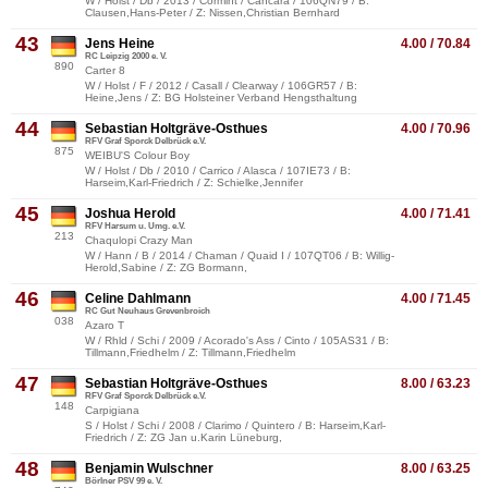
W / Holst / Db / 2013 / Cormint / Cancara / 106QN79 / B:
Clausen,Hans-Peter / Z: Nissen,Christian Bernhard
43
Jens Heine
4.00 / 70.84
RC Leipzig 2000 e. V.
890
Carter 8
W / Holst / F / 2012 / Casall / Clearway / 106GR57 / B:
Heine,Jens / Z: BG Holsteiner Verband Hengsthaltung
44
Sebastian Holtgräve-Osthues
4.00 / 70.96
RFV Graf Sporck Delbrück e.V.
875
WEIBU'S Colour Boy
W / Holst / Db / 2010 / Carrico / Alasca / 107IE73 / B:
Harseim,Karl-Friedrich / Z: Schielke,Jennifer
45
Joshua Herold
4.00 / 71.41
RFV Harsum u. Umg. e.V.
213
Chaqulopi Crazy Man
W / Hann / B / 2014 / Chaman / Quaid I / 107QT06 / B: Willig-
Herold,Sabine / Z: ZG Bormann,
46
Celine Dahlmann
4.00 / 71.45
RC Gut Neuhaus Grevenbroich
038
Azaro T
W / Rhld / Schi / 2009 / Acorado's Ass / Cinto / 105AS31 / B:
Tillmann,Friedhelm / Z: Tillmann,Friedhelm
47
Sebastian Holtgräve-Osthues
8.00 / 63.23
RFV Graf Sporck Delbrück e.V.
148
Carpigiana
S / Holst / Schi / 2008 / Clarimo / Quintero / B: Harseim,Karl-
Friedrich / Z: ZG Jan u.Karin Lüneburg,
48
Benjamin Wulschner
8.00 / 63.25
Börlner PSV 99 e. V.