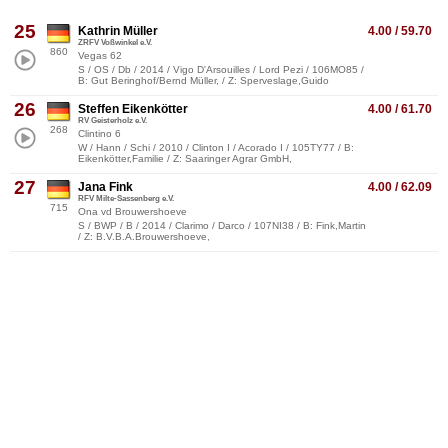
25
Kathrin Müller
4.00 / 59.70
ZRFV Voßwinkel e.V.
860
Vegas 62
S / OS / Db / 2014 / Vigo D'Arsouilles / Lord Pezi / 106MO85 /
B: Gut Beringhof/Bernd Müller, / Z: Sperveslage,Guido
26
Steffen Eikenkötter
4.00 / 61.70
RV Geisterholz e.V.
268
Clintino 6
W / Hann / Schi / 2010 / Clinton I / Acorado I / 105TY77 / B:
Eikenkötter,Familie / Z: Saaringer Agrar GmbH,
27
Jana Fink
4.00 / 62.09
RFV Milte-Sassenberg e.V.
715
Ona vd Brouwershoeve
S / BWP / B / 2014 / Clarimo / Darco / 107NI38 / B: Fink,Martin
/ Z: B.V.B.A.Brouwershoeve,