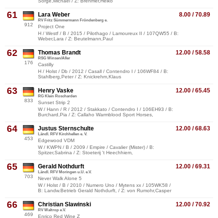
Sorge,Michael / Z: Brehmer,Heiko
61
Lara Weber
8.00 / 70.89
RV Fritz Sümmermann Fröndenberg e.
912
Project One
H / Westf / B / 2015 / Pilothago / Lamoureux II / 107QW55 / B:
Weber,Lara / Z: Beutelmann,Paul
62
Thomas Brandt
12.00 / 58.58
RSG Winsen/Aller
176
Castilly
H / Holst / Db / 2012 / Casall / Contendro I / 106WF84 / B:
Stahlberg,Peter / Z: Knickrehm,Klaus
63
Henry Vaske
12.00 / 65.45
RG Klein Roscharden
833
Sunset Strip 2
W / Hann / R / 2012 / Stakkato / Contendro I / 106EH93 / B:
Burchard,Pia / Z: Callaho Warmblood Sport Horses,
64
Justus Sternschulte
12.00 / 68.63
Ländl. RFV Kirchhellen e. V.
453
Edgewood VDM
W / KWPN / B / 2009 / Empire / Cavalier (Mister) / B:
Spitzer,Sabrina / Z: Stoeterij 't Heechhiem,
65
Gerald Nothdurft
12.00 / 69.31
Ländl. RFV Moringen u.U. e.V.
703
Never Walk Alone 5
W / Holst / B / 2010 / Numero Uno / Mytens xx / 105WK58 /
B: Landw.Betrieb Gerald Nothdurft, / Z: von Rumohr,Casper
66
Christian Slawinski
12.00 / 70.92
RV Waltrop e.V.
469
Enrico Red Wine Z