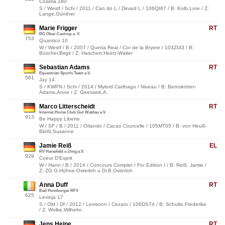
Cosima 280
S / Westf / Schi / 2011 / Can do L / Dinard L / 106QI87 / B: Kolb,Lore / Z:
Lange,Günther
Marie Frigger
RT
RG Ober-Castrop e. V.
753
Quantico 10
W / Westf / B / 2007 / Quinta Real / Cor de la Bryere / 103ZI43 / B:
Büscher,Birgit / Z: Haschert,Heinz-Walter
Sebastian Adams
RT
Equestrian Sports Team e.V.
561
Jay 14
S / KWPN / Schi / 2014 / Mylord Carthago / Niveau / B: Bernskötter-
Adams,Anne / Z: Geessink,A.
Marco Litterscheidt
RT
Internat.Horse Club Gut Waldau e.V.
913
Be Happy Liberte
W / SF / B / 2011 / Orlando / Cacao Courcelle / 105MT05 / B: von Heuß-
Blößt,Susanne
Jamie Reiß
EL
RV Harsefeld u.Umg.e.V.
929
Coeur D'Esprit
W / Hann / B / 2014 / Concours Complet / For Edition I / B: Reiß, Jamie /
Z: ZG G.Hühne-Osterloh u.Dr.B.Osterloh
Anna Duff
RT
Bad Homburger RFV
625
Levinja 17
S / Old / Df / 2012 / Levisonn / Cezaro / 106DS74 / B: Schulte,Frederike
/ Z: Wolke,Wilhelm
Jens Heine
RT