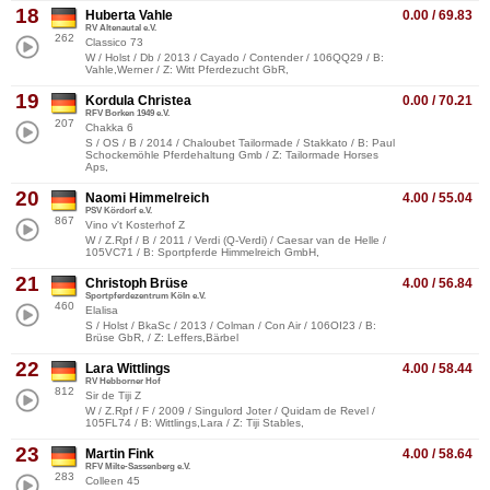
18
Huberta Vahle
0.00 / 69.83
RV Altenautal e.V.
262
Classico 73
W / Holst / Db / 2013 / Cayado / Contender / 106QQ29 / B:
Vahle,Werner / Z: Witt Pferdezucht GbR,
19
Kordula Christea
0.00 / 70.21
RFV Borken 1949 e.V.
207
Chakka 6
S / OS / B / 2014 / Chaloubet Tailormade / Stakkato / B: Paul
Schockemöhle Pferdehaltung Gmb / Z: Tailormade Horses
Aps,
20
Naomi Himmelreich
4.00 / 55.04
PSV Kördorf e.V.
867
Vino v't Kosterhof Z
W / Z.Rpf / B / 2011 / Verdi (Q-Verdi) / Caesar van de Helle /
105VC71 / B: Sportpferde Himmelreich GmbH,
21
Christoph Brüse
4.00 / 56.84
Sportpferdezentrum Köln e.V.
460
Elalisa
S / Holst / BkaSc / 2013 / Colman / Con Air / 106OI23 / B:
Brüse GbR, / Z: Leffers,Bärbel
22
Lara Wittlings
4.00 / 58.44
RV Hebborner Hof
812
Sir de Tiji Z
W / Z.Rpf / F / 2009 / Singulord Joter / Quidam de Revel /
105FL74 / B: Wittlings,Lara / Z: Tiji Stables,
23
Martin Fink
4.00 / 58.64
RFV Milte-Sassenberg e.V.
283
Colleen 45