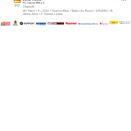
RC Leipzig 2000 e. V.
892
Chaboffi
W / Hann / F / 2011 / Chacco-Blue / Balou du Rouet / 105JH52 / B:
Heine,Jens / Z: Gestüt Lewitz,