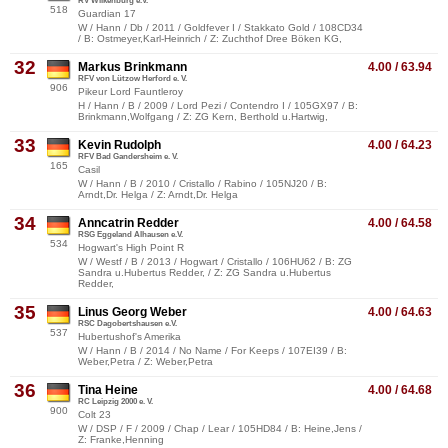
RV Wilkenburg e.V.
518
Guardian 17
W / Hann / Db / 2011 / Goldfever I / Stakkato Gold / 108CD34
/ B: Ostmeyer,Karl-Heinrich / Z: Zuchthof Dree Böken KG,
32
Markus Brinkmann
4.00 / 63.94
RFV von Lützow Herford e. V.
906
Pikeur Lord Fauntleroy
H / Hann / B / 2009 / Lord Pezi / Contendro I / 105GX97 / B:
Brinkmann,Wolfgang / Z: ZG Kern, Berthold u.Hartwig,
33
Kevin Rudolph
4.00 / 64.23
RFV Bad Gandersheim e. V.
165
Casil
W / Hann / B / 2010 / Cristallo / Rabino / 105NJ20 / B:
Arndt,Dr. Helga / Z: Arndt,Dr. Helga
34
Anncatrin Redder
4.00 / 64.58
RSG Eggeland Alhausen e.V.
534
Hogwart's High Point R
W / Westf / B / 2013 / Hogwart / Cristallo / 106HU62 / B: ZG
Sandra u.Hubertus Redder, / Z: ZG Sandra u.Hubertus
Redder,
35
Linus Georg Weber
4.00 / 64.63
RSC Dagobertshausen e.V.
537
Hubertushof's Amerika
W / Hann / B / 2014 / No Name / For Keeps / 107EI39 / B:
Weber,Petra / Z: Weber,Petra
36
Tina Heine
4.00 / 64.68
RC Leipzig 2000 e. V.
900
Colt 23
W / DSP / F / 2009 / Chap / Lear / 105HD84 / B: Heine,Jens /
Z: Franke,Henning