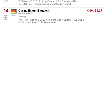
S / Westf / B / 2013 / Cup Cooper / For Germany RD /
107LS17 / B: Rippert,Marion / Z: Aßmus,Norbert
24
Carina Braun-Baudach
4.00 / 59.17
RV Waltrop e.V.
705
Nijinsky 10
W / Holst / Schwb / 2012 / Numero Uno / Cartani / 105UG51 /
B: Baudach,Dirk / Z: Eckler,Andrea