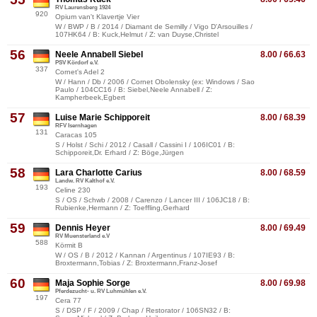
RV Laurensberg 1924
920
Opium van't Klavertje Vier
W / BWP / B / 2014 / Diamant de Semilly / Vigo D'Arsouilles /
107HK64 / B: Kuck,Helmut / Z: van Duyse,Christel
56
Neele Annabell Siebel
8.00 / 66.63
PSV Kördorf e.V.
337
Cornet's Adel 2
W / Hann / Db / 2006 / Cornet Obolensky (ex: Windows / Sao
Paulo / 104CC16 / B: Siebel,Neele Annabell / Z:
Kampherbeek,Egbert
57
Luise Marie Schipporeit
8.00 / 68.39
RFV Isernhagen
131
Caracas 105
S / Holst / Schi / 2012 / Casall / Cassini I / 106IC01 / B:
Schipporeit,Dr. Erhard / Z: Böge,Jürgen
58
Lara Charlotte Carius
8.00 / 68.59
Landw. RV Kalthof e.V.
193
Celine 230
S / OS / Schwb / 2008 / Carenzo / Lancer III / 106JC18 / B:
Rubienke,Hermann / Z: Toeffling,Gerhard
59
Dennis Heyer
8.00 / 69.49
RV Muensterland e.V
588
Körmit B
W / OS / B / 2012 / Kannan / Argentinus / 107IE93 / B:
Broxtermann,Tobias / Z: Broxtermann,Franz-Josef
60
Maja Sophie Sorge
8.00 / 69.98
Pferdezucht- u. RV Luhmühlen e.V.
197
Cera 77
S / DSP / F / 2009 / Chap / Restorator / 106SN32 / B: