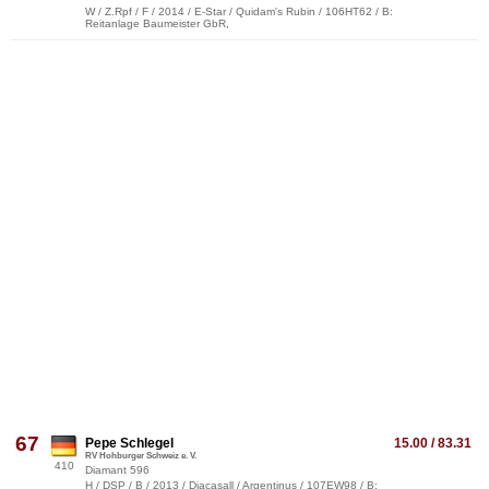
W / Z.Rpf / F / 2014 / E-Star / Quidam's Rubin / 106HT62 / B:
Reitanlage Baumeister GbR,
67
Pepe Schlegel
15.00 / 83.31
RV Hohburger Schweiz e. V.
410
Diamant 596
H / DSP / B / 2013 / Diacasall / Argentinus / 107EW98 / B: