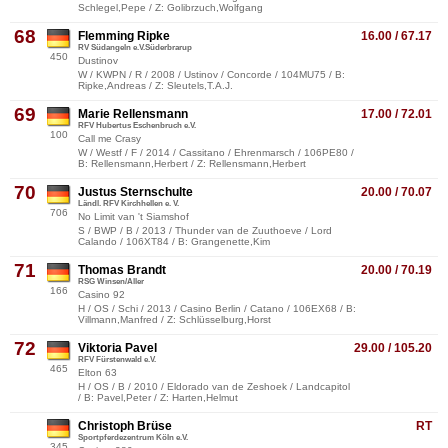
Schlegel,Pepe / Z: Golibrzuch,Wolfgang
68
Flemming Ripke
16.00 / 67.17
RV Südangeln e.V.Süderbrarup
450
Dustinov
W / KWPN / R / 2008 / Ustinov / Concorde / 104MU75 / B:
Ripke,Andreas / Z: Sleutels,T.A.J.
69
Marie Rellensmann
17.00 / 72.01
RFV Hubertus Eschenbruch e.V.
100
Call me Crasy
W / Westf / F / 2014 / Cassitano / Ehrenmarsch / 106PE80 /
B: Rellensmann,Herbert / Z: Rellensmann,Herbert
70
Justus Sternschulte
20.00 / 70.07
Ländl. RFV Kirchhellen e. V.
706
No Limit van 't Siamshof
S / BWP / B / 2013 / Thunder van de Zuuthoeve / Lord
Calando / 106XT84 / B: Grangenette,Kim
71
Thomas Brandt
20.00 / 70.19
RSG Winsen/Aller
166
Casino 92
H / OS / Schi / 2013 / Casino Berlin / Catano / 106EX68 / B:
Villmann,Manfred / Z: Schlüsselburg,Horst
72
Viktoria Pavel
29.00 / 105.20
RFV Fürstenwald e.V.
465
Elton 63
H / OS / B / 2010 / Eldorado van de Zeshoek / Landcapitol
/ B: Pavel,Peter / Z: Harten,Helmut
Christoph Brüse
RT
Sportpferdezentrum Köln e.V.
345