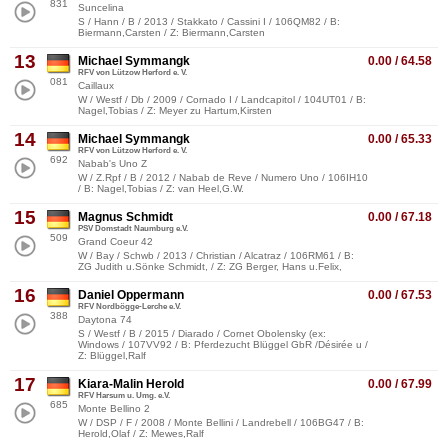
831
Suncelina
S / Hann / B / 2013 / Stakkato / Cassini I / 106QM82 / B:
Biermann,Carsten / Z: Biermann,Carsten
13
Michael Symmangk
0.00 / 64.58
RFV von Lützow Herford e. V.
081
Caillaux
W / Westf / Db / 2009 / Cornado I / Landcapitol / 104UT01 / B:
Nagel,Tobias / Z: Meyer zu Hartum,Kirsten
14
Michael Symmangk
0.00 / 65.33
RFV von Lützow Herford e. V.
692
Nabab's Uno Z
W / Z.Rpf / B / 2012 / Nabab de Reve / Numero Uno / 106IH10
/ B: Nagel,Tobias / Z: van Heel,G.W.
15
Magnus Schmidt
0.00 / 67.18
PSV Domstadt Naumburg e.V.
509
Grand Coeur 42
W / Bay / Schwb / 2013 / Christian / Alcatraz / 106RM61 / B:
ZG Judith u.Sönke Schmidt, / Z: ZG Berger, Hans u.Felix,
16
Daniel Oppermann
0.00 / 67.53
RFV Nordbögge-Lerche e.V.
388
Daytona 74
S / Westf / B / 2015 / Diarado / Cornet Obolensky (ex:
Windows / 107VV92 / B: Pferdezucht Blüggel GbR /Désirée u /
Z: Blüggel,Ralf
17
Kiara-Malin Herold
0.00 / 67.99
RFV Harsum u. Umg. e.V.
685
Monte Bellino 2
W / DSP / F / 2008 / Monte Bellini / Landrebell / 106BG47 / B:
Herold,Olaf / Z: Mewes,Ralf