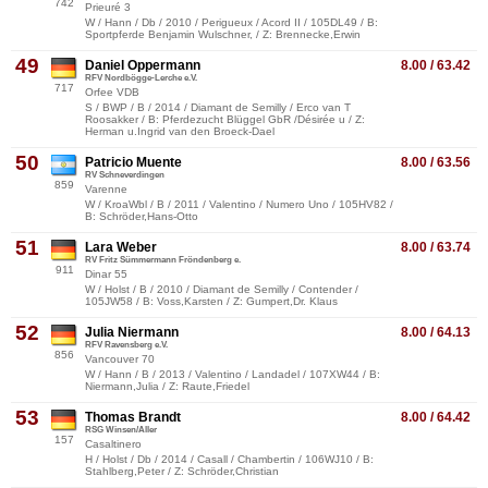
742
Prieuré 3
W / Hann / Db / 2010 / Perigueux / Acord II / 105DL49 / B:
Sportpferde Benjamin Wulschner, / Z: Brennecke,Erwin
49
Daniel Oppermann
8.00 / 63.42
RFV Nordbögge-Lerche e.V.
717
Orfee VDB
S / BWP / B / 2014 / Diamant de Semilly / Erco van T
Roosakker / B: Pferdezucht Blüggel GbR /Désirée u / Z:
Herman u.Ingrid van den Broeck-Dael
50
Patricio Muente
8.00 / 63.56
RV Schneverdingen
859
Varenne
W / KroaWbl / B / 2011 / Valentino / Numero Uno / 105HV82 /
B: Schröder,Hans-Otto
51
Lara Weber
8.00 / 63.74
RV Fritz Sümmermann Fröndenberg e.
911
Dinar 55
W / Holst / B / 2010 / Diamant de Semilly / Contender /
105JW58 / B: Voss,Karsten / Z: Gumpert,Dr. Klaus
52
Julia Niermann
8.00 / 64.13
RFV Ravensberg e.V.
856
Vancouver 70
W / Hann / B / 2013 / Valentino / Landadel / 107XW44 / B:
Niermann,Julia / Z: Raute,Friedel
53
Thomas Brandt
8.00 / 64.42
RSG Winsen/Aller
157
Casaltinero
H / Holst / Db / 2014 / Casall / Chambertin / 106WJ10 / B:
Stahlberg,Peter / Z: Schröder,Christian