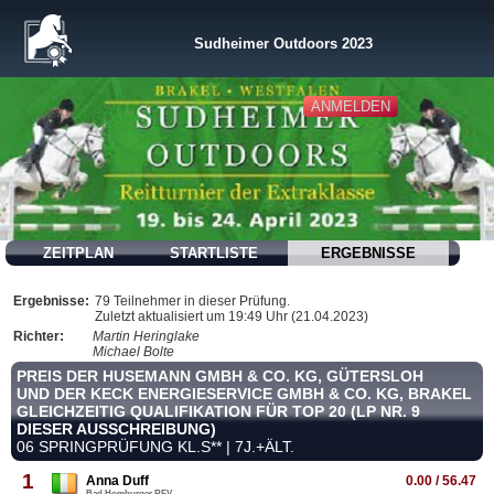
Sudheimer Outdoors 2023
ANMELDEN
ZEITPLAN
STARTLISTE
ERGEBNISSE
Ergebnisse:
79 Teilnehmer in dieser Prüfung.
Zuletzt aktualisiert um 19:49 Uhr (21.04.2023)
Richter:
Martin Heringlake
Michael Bolte
PREIS DER HUSEMANN GMBH & CO. KG, GÜTERSLOH
UND DER KECK ENERGIESERVICE GMBH & CO. KG, BRAKEL
GLEICHZEITIG QUALIFIKATION FÜR TOP 20 (LP NR. 9
DIESER AUSSCHREIBUNG)
06 SPRINGPRÜFUNG KL.S** | 7J.+ÄLT.
1
Anna Duff
0.00 / 56.47
Bad Homburger RFV