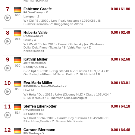
Nijenkamp,W.A.M.
7
Fabienne Graefe
0.00 / 61.80
RG Ober-Castrop e. V.
606
Lavignon 2
W / Old / B / 2009 / Lord Pezi / Andiamo / 105GX88 / B:
Büscher,Clemens / Z: Brüggehagen,Alfons
8
Huberta Vahle
0.00 / 62.49
RV Altenautal e.V.
084
Caiuby 4
W / Westf / Schi / 2015 / Cornet Obolensky (ex: Windows /
Dollar Dela Pierre (Tlaloc la / B: Vahle,Werner / Z:
Kriener,Meinolf
9
Kathrin Müller
0.00 / 62.68
ZRFV Voßwinkel e.V.
050
Beauty Queen Z
S / Z.Rpf / B / 2013 / Big Star JR K Z / Clinton / 107QP34 / B:
Gut Beringhof/Bernd Müller u. Kathr / Z: Blokhuis,H.J.B.
10
Eva-Maria Müller
0.00 / 63.01
RSG RH Rhön, Detter/Weißenbach e.V.
850
Uriel 14
W / Holst / Db / 2012 / Uriko (Clooney NLD) / Cisco / 107LV24 /
B: Müller,Klaus / Z: Thomsen-Duis,Carl August
11
Steffen Eikenkötter
0.00 / 64.18
RV Geisterholz e.V.
814
Sir Sandro BS
W / Holst / Schi / 2008 / Sandro Boy / Colman / 104VW89 / B:
Eikenkötter,Familie / Z: Butenschön,Karsten
12
Carsten Biermann
0.00 / 64.48
RFV Nienburg e. V.