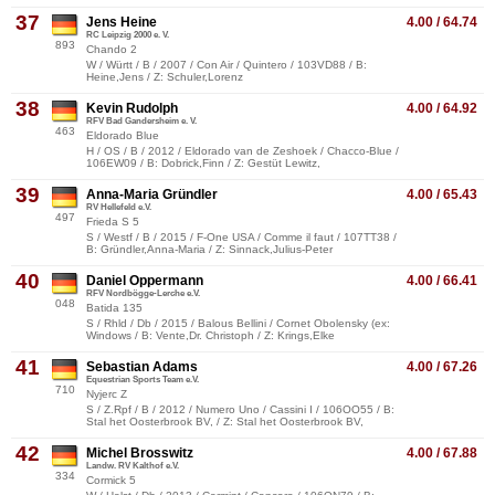
37
Jens Heine
4.00 / 64.74
RC Leipzig 2000 e. V.
893
Chando 2
W / Württ / B / 2007 / Con Air / Quintero / 103VD88 / B:
Heine,Jens / Z: Schuler,Lorenz
38
Kevin Rudolph
4.00 / 64.92
RFV Bad Gandersheim e. V.
463
Eldorado Blue
H / OS / B / 2012 / Eldorado van de Zeshoek / Chacco-Blue /
106EW09 / B: Dobrick,Finn / Z: Gestüt Lewitz,
39
Anna-Maria Gründler
4.00 / 65.43
RV Hellefeld e.V.
497
Frieda S 5
S / Westf / B / 2015 / F-One USA / Comme il faut / 107TT38 /
B: Gründler,Anna-Maria / Z: Sinnack,Julius-Peter
40
Daniel Oppermann
4.00 / 66.41
RFV Nordbögge-Lerche e.V.
048
Batida 135
S / Rhld / Db / 2015 / Balous Bellini / Cornet Obolensky (ex:
Windows / B: Vente,Dr. Christoph / Z: Krings,Elke
41
Sebastian Adams
4.00 / 67.26
Equestrian Sports Team e.V.
710
Nyjerc Z
S / Z.Rpf / B / 2012 / Numero Uno / Cassini I / 106OO55 / B:
Stal het Oosterbrook BV, / Z: Stal het Oosterbrook BV,
42
Michel Brosswitz
4.00 / 67.88
Landw. RV Kalthof e.V.
334
Cormick 5