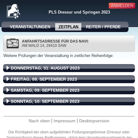
ANMELDEN
PLS Dressur und Springen 2023
VERANSTALTUNGEN
ZEITPLAN
REITER / PFERDE
ANFAHRTSADRESSE FÜR DAS NAVI:
AM WALD 14, 29410 SAW
Weitere Prüfungen der Veranstaltung in zeitlicher Reihenfolge:
DONNERSTAG, 31. AUGUST 2023
FREITAG, 08. SEPTEMBER 2023
SAMSTAG, 09. SEPTEMBER 2023
SONNTAG, 10. SEPTEMBER 2023
|
|
Nach oben
Impressum
Desktopversion
Die Richtigkeit der oben aufgeführten Prüfungsergebnisse (Dressur oder
Springprüfung) dieses Reitturnieres, obligt dem Verantwortungsbereich der