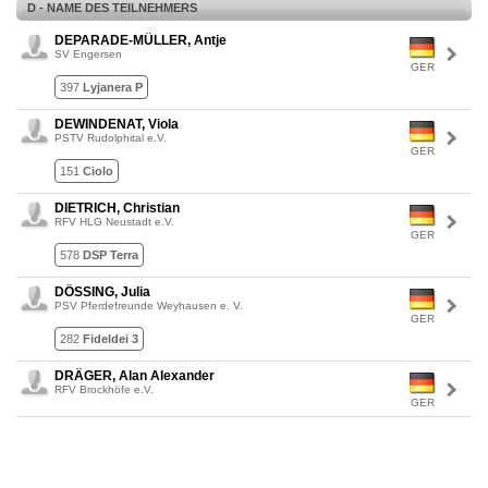
D - NAME DES TEILNEHMERS
DEPARADE-MÜLLER, Antje
SV Engersen
GER
397
Lyjanera P
DEWINDENAT, Viola
PSTV Rudolphital e.V.
GER
151
Ciolo
DIETRICH, Christian
RFV HLG Neustadt e.V.
GER
578
DSP Terra
DÖSSING, Julia
PSV Pferdefreunde Weyhausen e. V.
GER
282
Fideldei 3
DRÄGER, Alan Alexander
RFV Brockhöfe e.V.
GER