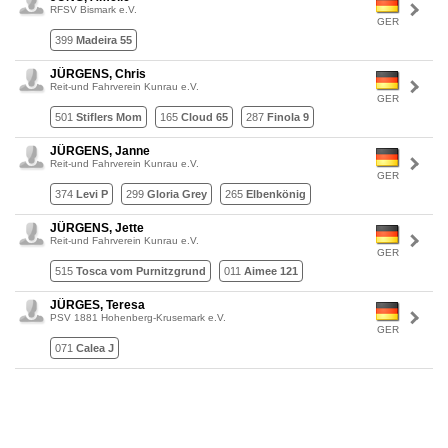
RFSV Bismark e.V.
GER
399
Madeira 55
JÜRGENS, Chris
Reit-und Fahrverein Kunrau e.V.
GER
501
Stiflers Mom
165
Cloud 65
287
Finola 9
JÜRGENS, Janne
Reit-und Fahrverein Kunrau e.V.
GER
374
Levi P
299
Gloria Grey
265
Elbenkönig
JÜRGENS, Jette
Reit-und Fahrverein Kunrau e.V.
GER
515
Tosca vom Purnitzgrund
011
Aimee 121
JÜRGES, Teresa
PSV 1881 Hohenberg-Krusemark e.V.
GER
071
Calea J