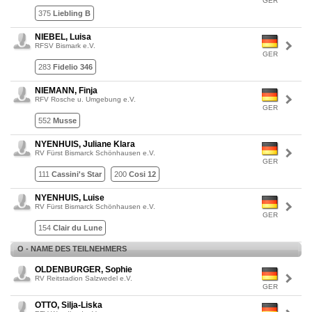
GER
375
Liebling B
NIEBEL, Luisa
RFSV Bismark e.V.
GER
283
Fidelio 346
NIEMANN, Finja
RFV Rosche u. Umgebung e.V.
GER
552
Musse
NYENHUIS, Juliane Klara
RV Fürst Bismarck Schönhausen e.V.
GER
111
Cassini's Star
200
Cosi 12
NYENHUIS, Luise
RV Fürst Bismarck Schönhausen e.V.
GER
154
Clair du Lune
O - NAME DES TEILNEHMERS
OLDENBURGER, Sophie
RV Reitstadion Salzwedel e.V.
GER
OTTO, Silja-Liska