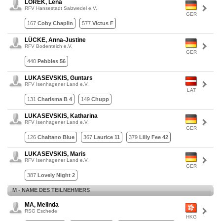
LOREK, Lena
RFV Hansestadt Salzwedel e.V.
GER
167
Coby Chaplin
577
Victus F
LÜCKE, Anna-Justine
RFV Bodenteich e.V.
GER
440
Pebbles 56
LUKASEVSKIS, Guntars
RFV Isenhagener Land e.V.
LAT
131
Charisma B 4
149
Chupp
LUKASEVSKIS, Katharina
RFV Isenhagener Land e.V.
GER
126
Chaitano Blue
367
Laurice 11
379
Lilly Fee 42
LUKASEVSKIS, Maris
RFV Isenhagener Land e.V.
GER
387
Lovely Night 2
M - NAME DES TEILNEHMERS
MA, Melinda
RSG Eschede
HKG