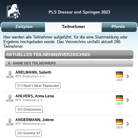
PLS Dressur und Springen 2023
Zeitplan
Teilnehmer
Pferde
Hier werden alle Teilnehmer aufgeführt, für die eine Startmeldung oder
Ergebnis hochgeladen wurde. Das Verzeichnis umfaßt aktuell 286
Teilnehmer.
AKTUELLES TEILNEHMERVERZEICHNIS
A - NAME DES TEILNEHMERS
ABELMANN, Sabeth
RFV Bodenteich e.V.
GER
570
Nick's Next Topmodel
AHLVERS, Anna-Lena
RFV Zobbenitz e.V.
GER
306
Griezmann
ANGERMANN, Jolene
RFV Miesterhorst e.V.
GER
296
Ginette 57