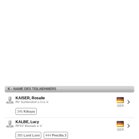
K - NAME DES TEILNEHMERS
KAISER, Rosalie
RV Suhlendorf u.U.e.V.
GER
345
Kikuyu
KALBE, Lucy
RFSV Bismark e.V.
GER
385
Lord Loni
444
Precilla 3