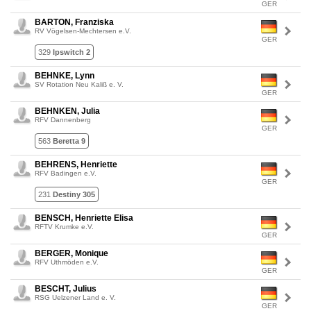
GER
BARTON, Franziska
RV Vögelsen-Mechtersen e.V.
GER
329
Ipswitch 2
BEHNKE, Lynn
SV Rotation Neu Kaliß e. V.
GER
BEHNKEN, Julia
RFV Dannenberg
GER
563
Beretta 9
BEHRENS, Henriette
RFV Badingen e.V.
GER
231
Destiny 305
BENSCH, Henriette Elisa
RFTV Krumke e.V.
GER
BERGER, Monique
RFV Uthmöden e.V.
GER
BESCHT, Julius
RSG Uelzener Land e. V.
GER