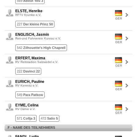
569
About You 3
ELSTE, Henrike
RFTV Krumke e.V.
GER
227
Der kleine Prinz 50
ENGLISCH, Jasmin
Reit-und Fahrverein Kunrau e.V.
GER
542
Zilhouette's High Chaprell
ERFERT, Maxima
RV Reitstadion Salzwedel e.V.
GER
222
Davinci 22
EURICH, Pauline
RV Kemnitz e.V.
GER
549
Para Patkow
EYME, Celina
RV Dähre e.V.
GER
571
Collja 3
472
Salio 5
F - NAME DES TEILNEHMERS
FANDL, Lydia