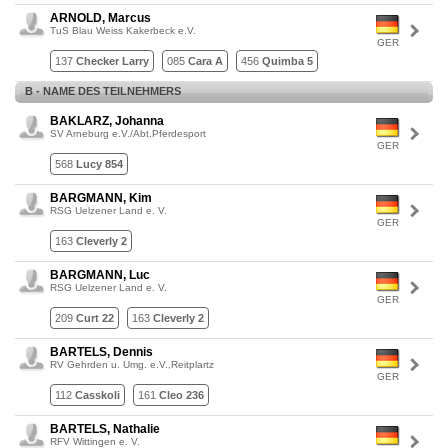
ARNOLD, Marcus
TuS Blau Weiss Kakerbeck e.V.
GER
137
Checker Larry
085
Cara A
456
Quimba 5
B - NAME DES TEILNEHMERS
BAKLARZ, Johanna
SV Arneburg e.V./Abt.Pferdesport
GER
568
Lucy 854
BARGMANN, Kim
RSG Uelzener Land e. V.
GER
163
Cleverly 2
BARGMANN, Luc
RSG Uelzener Land e. V.
GER
209
Curt 22
163
Cleverly 2
BARTELS, Dennis
RV Gehrden u. Umg. e.V.,Reitplartz
GER
112
Casskoli
161
Cleo 236
BARTELS, Nathalie
RFV Wittingen e. V.