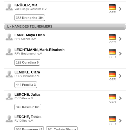
KRÜGER, Mia
Volt.Rspgs Gieseritz e.V.
GER
353
Kronprinz 104
L - NAME DES TEILNEHMERS
LANG, Maya Lilian
RFV Clenze e.V.
GER
LEICHTMANN, Marit-Elisabeth
RFV Bodenteich e.V.
GER
192
Coradina 6
LEMBKE, Clara
RFSV Bismark e.V.
GER
444
Precilla 3
LERCHE, Julius
RV Dähre e.V.
GER
342
Kasimir 161
LERCHE, Tobias
RV Dähre e.V.
GER
058
Bumerang 45
101
Carlota Blanca