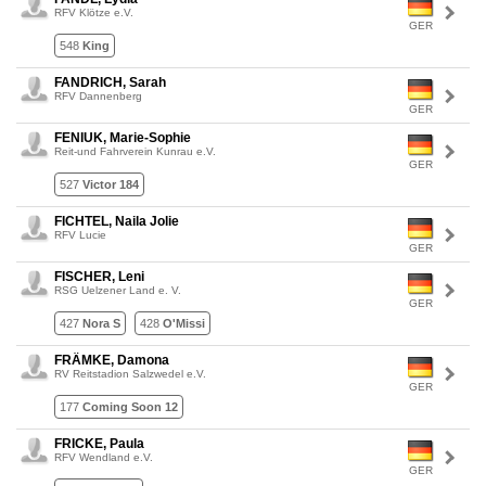
RFV Klötze e.V.
GER
548
King
FANDRICH, Sarah
RFV Dannenberg
GER
FENIUK, Marie-Sophie
Reit-und Fahrverein Kunrau e.V.
GER
527
Victor 184
FICHTEL, Naila Jolie
RFV Lucie
GER
FISCHER, Leni
RSG Uelzener Land e. V.
GER
427
Nora S
428
O'Missi
FRÄMKE, Damona
RV Reitstadion Salzwedel e.V.
GER
177
Coming Soon 12
FRICKE, Paula
RFV Wendland e.V.
GER