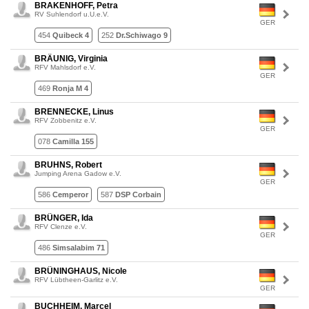
BRAKENHOFF, Petra
RV Suhlendorf u.U.e.V.
GER
454
Quibeck 4
252
Dr.Schiwago 9
BRÄUNIG, Virginia
RFV Mahlsdorf e.V.
GER
469
Ronja M 4
BRENNECKE, Linus
RFV Zobbenitz e.V.
GER
078
Camilla 155
BRUHNS, Robert
Jumping Arena Gadow e.V.
GER
586
Cemperor
587
DSP Corbain
BRÜNGER, Ida
RFV Clenze e.V.
GER
486
Simsalabim 71
BRÜNINGHAUS, Nicole
RFV Lübtheen-Garlitz e.V.
GER
BUCHHEIM, Marcel