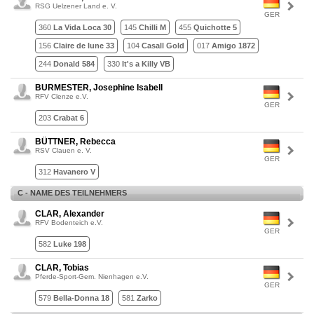
RSG Uelzener Land e. V.
GER
360
La Vida Loca 30
145
Chilli M
455
Quichotte 5
156
Claire de lune 33
104
Casall Gold
017
Amigo 1872
244
Donald 584
330
It's a Killy VB
BURMESTER, Josephine Isabell
RFV Clenze e.V.
GER
203
Crabat 6
BÜTTNER, Rebecca
RSV Clauen e. V.
GER
312
Havanero V
C - NAME DES TEILNEHMERS
CLAR, Alexander
RFV Bodenteich e.V.
GER
582
Luke 198
CLAR, Tobias
Pferde-Sport-Gem. Nienhagen e.V.
GER
579
Bella-Donna 18
581
Zarko