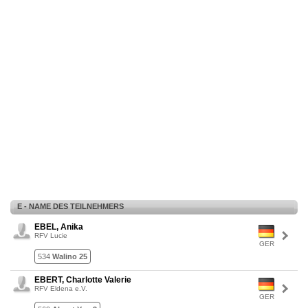
E - NAME DES TEILNEHMERS
EBEL, Anika
RFV Lucie
GER
534
Walino 25
EBERT, Charlotte Valerie
RFV Eldena e.V.
GER