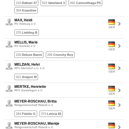
210
Daktari 37
522
Vaterland 3
092
Caressithaga PS
354
Ksandree
MAX, Heidi
RV Ihleburg e.V.
GER
375
Liebling B
MELLIS, Marie
RV Kemnitz e.V.
GER
226
Deluxe Banni
206
Crunchy Boy
MELZIAN, Helvi
RFV Altendorf u.U. e.V.
GER
021
Aragon M
MERTKE, Henriette
RFV Gardelegen e.V.
GER
MEYER-ROSCHAU, Britta
Reitgemeinschaft Ristedt e.V.
GER
284
Fidelio G
373
Letizia 65
MEYER-ROSCHAU, Mientje
Reitgemeinschaft Ristedt e.V.