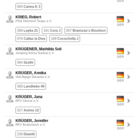
GER
093
Carina K 3
KRIEG, Robert
PSG Deichhof Tespe e.V.
GER
368
Layka 21
191
Cora J
057
Brantzau's Bourbon
076
Callas la Diva
168
Cocochella J
KRÜGENER, Mathilda Soli
Jumping Arena Gadow e.V.
GER
594
Szellö
KRÜGER, Annika
Volt.Rspgs Gieseritz e.V.
GER
365
Landliebe 49
KRÜGER, Jana
RFV Clenze e.V.
GER
027
Astina 12
KRÜGER, Jennifer
RFV Bodenteich e.V.
GER
239
Diatelli