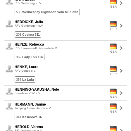
RFV Wolfsburg e. V.
GER
535
Wednesday Highnoon vom Mühlenh
HEDDICKE, Julia
RFV Gardelegen e.V.
GER
201
Cosima 311
HEINZE, Rebecca
RFV Hansestadt Salzwedel e.V.
GER
362
Lady Lou 126
HENKE, Laura
RFV Uenze e.V.
GER
358
La Lulu
HENNING-YAKUSHA, Nele
Stendaler PSV e.V.
GER
HERMANN, Janine
Jumping Arena Gadow e.V.
GER
341
Kasanova 16
HEROLD, Verena
RFV Heisterholz e.V.