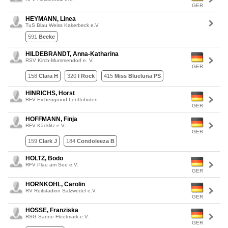
GER
HEYMANN, Linea
TuS Blau Weiss Kakerbeck e.V.
591
Beeke
HILDEBRANDT, Anna-Katharina
RSV Kirch-Mummendorf e. V.
GER
158
Clara H
320
I Rock
415
Miss Blueluna PS
HINRICHS, Horst
RFV Eichengrund-Lentföhrden
GER
HOFFMANN, Finja
RFV Käcklitz e.V.
GER
159
Clark J
184
Condoleeza B
HOLTZ, Bodo
RFV Plau am See e.V.
GER
HORNKOHL, Carolin
RV Reitstadion Salzwedel e.V.
GER
HOSSE, Franziska
RSG Sanne-Fleetmark e.V.
GER