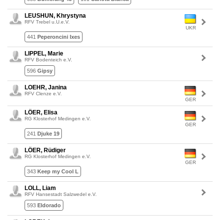
LEUSHUN, Khrystyna
RFV Trebel u.U.e.V.
UKR
441
Peperoncini Ixes
LIPPEL, Marie
RFV Bodenteich e.V.
596
Gipsy
LOEHR, Janina
RFV Clenze e.V.
GER
LÖER, Elisa
RG Klosterhof Medingen e.V.
GER
241
Djuke 19
LÖER, Rüdiger
RG Klosterhof Medingen e.V.
GER
343
Keep my Cool L
LOLL, Liam
RFV Hansestadt Salzwedel e.V.
593
Eldorado