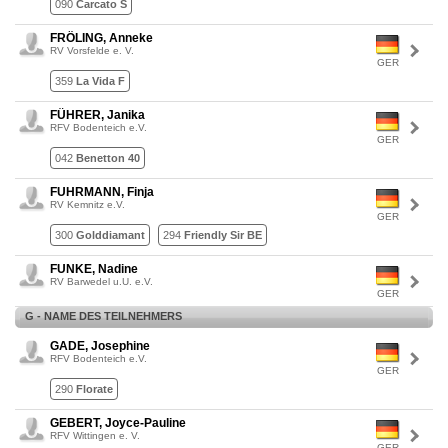
090
Carcato S
FRÖLING, Anneke
RV Vorsfelde e. V.
GER
359
La Vida F
FÜHRER, Janika
RFV Bodenteich e.V.
GER
042
Benetton 40
FUHRMANN, Finja
RV Kemnitz e.V.
GER
300
Golddiamant
294
Friendly Sir BE
FUNKE, Nadine
RV Barwedel u.U. e.V.
GER
G - NAME DES TEILNEHMERS
GADE, Josephine
RFV Bodenteich e.V.
GER
290
Florate
GEBERT, Joyce-Pauline
RFV Wittingen e. V.
GER