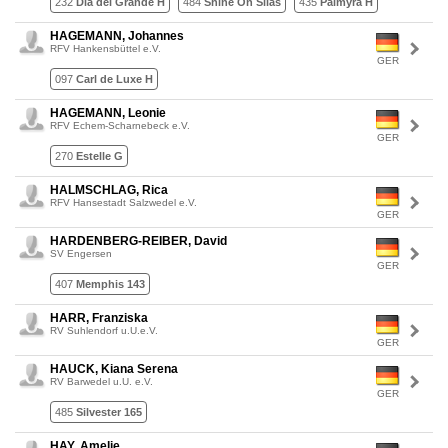
232
Dia del Grande H
484
Shine On Silas
435
Palmyra H
HAGEMANN, Johannes
RFV Hankensbüttel e.V.
GER
097
Carl de Luxe H
HAGEMANN, Leonie
RFV Echem-Scharnebeck e.V.
GER
270
Estelle G
HALMSCHLAG, Rica
RFV Hansestadt Salzwedel e.V.
GER
HARDENBERG-REIBER, David
SV Engersen
GER
407
Memphis 143
HARR, Franziska
RV Suhlendorf u.U.e.V.
GER
HAUCK, Kiana Serena
RV Barwedel u.U. e.V.
GER
485
Silvester 165
HAY, Amelie