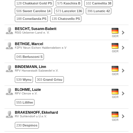
128
Chakkatol Gold PS
575
Kaschira B
102
Carmelita 38
506
Sweet Caroline 14
573
Lanzelot 136
396
Lunatic 42
188
Conwilanda PS
135
Chatovello PS
BESCHT, Susann-Babett
RSG Uelzener Land e. V.
GER
BETHGE, Marcel
FZFV Neun Eichen Haldensleben e.V
GER
045
Berlusconi S
BINDEMANN, Linn
RFV Hansestadt Salzwedel e.V.
GER
539
Wynu
303
Grand Grisu
BLOHME, Luzie
RFV Clenze e.V.
GER
555
Lillifee
BRAKENHOFF, Ekkehard
RV Suhlendorf u.U.e.V.
GER
230
Despinos