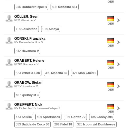
GER
246
Donnerknispel B
405
Manolito 451
GÖLLER, Sven
RFV Wessin e.V.
GER
118
Cellestano
014
Alhaya
GORSKI, Franziska
RV Barwedel u.U. e.V.
GER
312
Havanero V
GRABERT, Helene
RFSV Bismark e.V.
GER
523
Venezia-Len
399
Madeira 55
421
Mon Chéri 6
GRABOW, Stefan
RFTV Krumke e.V.
GER
457
Quincy M 3
GREIFFERT, Nick
RV Eichenhof Schermen-Pietzpuhl
GER
473
Saluka
499
Sportsback
197
Cortez 72
185
Conny 398
033
Batida de Coco 80
281
Fidel 18
325
Icoon v/d Donkhoeve