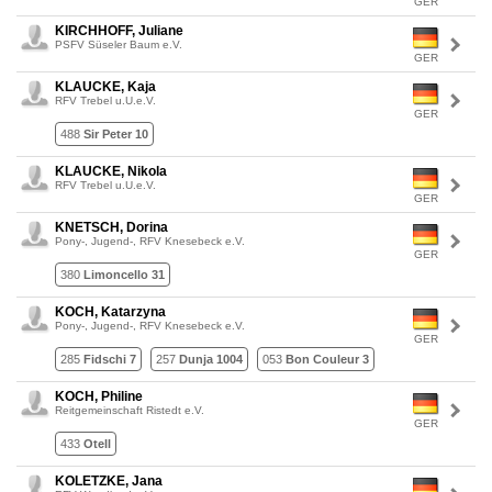
GER
KIRCHHOFF, Juliane
PSFV Süseler Baum e.V.
GER
KLAUCKE, Kaja
RFV Trebel u.U.e.V.
GER
488
Sir Peter 10
KLAUCKE, Nikola
RFV Trebel u.U.e.V.
GER
KNETSCH, Dorina
Pony-, Jugend-, RFV Knesebeck e.V.
GER
380
Limoncello 31
KOCH, Katarzyna
Pony-, Jugend-, RFV Knesebeck e.V.
GER
285
Fidschi 7
257
Dunja 1004
053
Bon Couleur 3
KOCH, Philine
Reitgemeinschaft Ristedt e.V.
GER
433
Otell
KOLETZKE, Jana