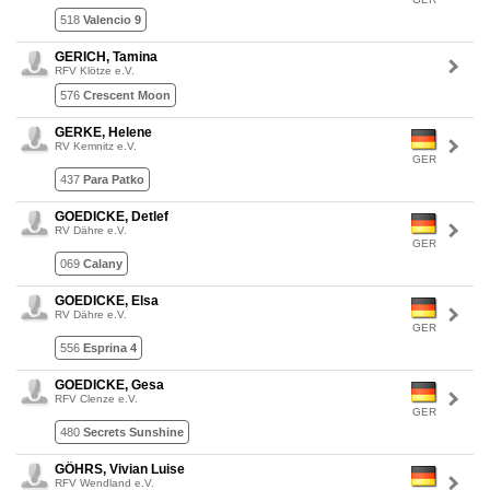
518
Valencio 9
GERICH, Tamina
RFV Klötze e.V.
576
Crescent Moon
GERKE, Helene
RV Kemnitz e.V.
GER
437
Para Patko
GOEDICKE, Detlef
RV Dähre e.V.
GER
069
Calany
GOEDICKE, Elsa
RV Dähre e.V.
GER
556
Esprina 4
GOEDICKE, Gesa
RFV Clenze e.V.
GER
480
Secrets Sunshine
GÖHRS, Vivian Luise
RFV Wendland e.V.