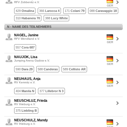
RFV Zobbenitz e.V.
GER
429
Omalina
366
Larocca 4
171
Colani 79
088
Caravaggio 18
310
Habanera 70
388
Lucy White
N - NAME DES TEILNEHMERS
NAGEL, Janine
RFV Wendland e.V.
GER
557
Cora 687
NAUJOK, Lisa
Jumping Arena Gadow e.V.
GER
590
Dara 29
588
Canderas
589
Cellisto AR
NEUHAUS, Anja
RV Kemnitz e.V.
GER
404
Manila N
377
Lillebror N 3
NEUSCHLUZ, Frieda
RV Ihleburg e.V.
375
Liebling B
NEUSCHULZ, Mandy
RV Ihleburg e.V.