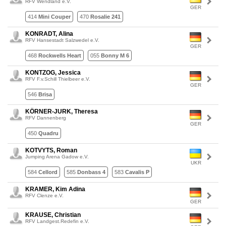
RFV Wendland e.V.
GER
414
Mini Couper
470
Rosalie 241
KONRADT, Alina
RFV Hansestadt Salzwedel e.V.
GER
468
Rockwells Heart
055
Bonny M 6
KONTZOG, Jessica
RFV F.v.Schill Thielbeer e.V.
GER
546
Brisa
KÖRNER-JURK, Theresa
RFV Dannenberg
GER
450
Quadru
KOTVYTS, Roman
Jumping Arena Gadow e.V.
UKR
584
Cellord
585
Donbass 4
583
Cavalis P
KRAMER, Kim Adina
RFV Clenze e.V.
GER
KRAUSE, Christian
RFV Landgest.Redefin e.V.