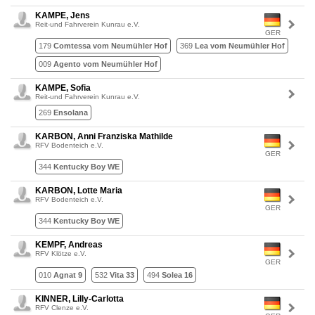
KAMPE, Jens
Reit-und Fahrverein Kunrau e.V.
GER
179
Comtessa vom Neumühler Hof
369
Lea vom Neumühler Hof
009
Agento vom Neumühler Hof
KAMPE, Sofia
Reit-und Fahrverein Kunrau e.V.
269
Ensolana
KARBON, Anni Franziska Mathilde
RFV Bodenteich e.V.
GER
344
Kentucky Boy WE
KARBON, Lotte Maria
RFV Bodenteich e.V.
GER
344
Kentucky Boy WE
KEMPF, Andreas
RFV Klötze e.V.
GER
010
Agnat 9
532
Vita 33
494
Solea 16
KINNER, Lilly-Carlotta
RFV Clenze e.V.