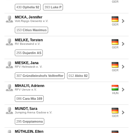
GER
430
Ophelia 92
393
Luke P
MICKA, Jennifer
Volt.Rspgs Gieseritz e.V.
GER
153
Citius Maximus
MIELKE, Torsten
RV Beestwind e.V.
GER
255
Dujardin AS
MIESKE, Jana
RFV Helmstedt e. V.
GER
307
Gründleinshofs Volltreffer
012
Akito 82
MIHALYI, Adrienn
RFV Uenze e.V.
HUN
086
Cara Mia 169
MUNDT, Sara
Jumping Arena Gadow e.V.
GER
295
Geppiamona
MÜTHLEIN, Ellen