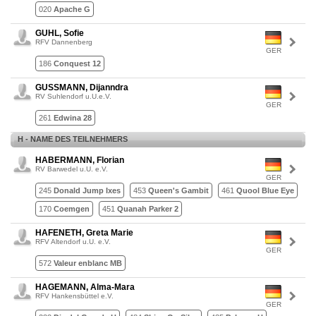
020
Apache G
GUHL, Sofie
RFV Dannenberg
GER
186
Conquest 12
GUSSMANN, Dijanndra
RV Suhlendorf u.U.e.V.
GER
261
Edwina 28
H - NAME DES TEILNEHMERS
HABERMANN, Florian
RV Barwedel u.U. e.V.
GER
245
Donald Jump Ixes
453
Queen's Gambit
461
Quool Blue Eye
170
Coemgen
451
Quanah Parker 2
HAFENETH, Greta Marie
RFV Altendorf u.U. e.V.
GER
572
Valeur enblanc MB
HAGEMANN, Alma-Mara
RFV Hankensbüttel e.V.
GER