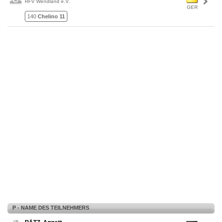
RFV Wendland e.V.
GER
140
Chelino 11
P - NAME DES TEILNEHMERS