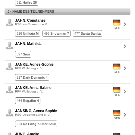
311
Hailey 28
J - NAME DES TEILNEHMERS
JAHN, Constanze
RSG am Rosenhof e.V.
GER
516
Unikata M
493
Snowman 7
477
Santa Sanita
JAHN, Mathilda
597
Susi
JANKE, Agnes-Sophie
RFV Wolfsburg e. V.
GER
217
Dark Dynamic 4
JANKE, Anna-Sabine
RFV Wolfsburg e. V.
GER
464
Regalito 4
JANSING, Aenna Sophie
RSG Uelzener Land e. V.
GER
224
De Long`s Dark Soul
JUNG, Amelie