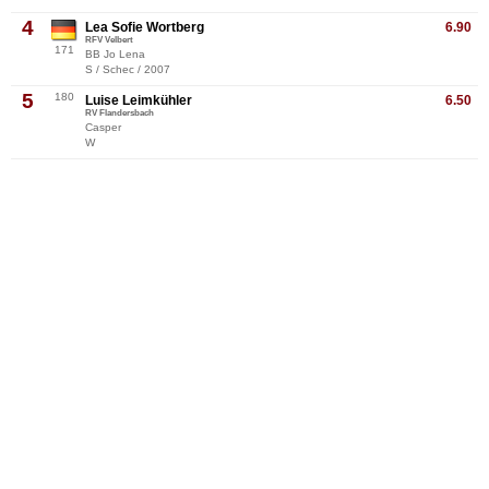
4
Lea Sofie Wortberg
6.90
RFV Velbert
171
BB Jo Lena
S / Schec / 2007
5
180
Luise Leimkühler
6.50
RV Flandersbach
Casper
W