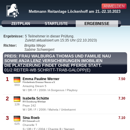
ANMELDEN
Mettmann Reitanlage Löckenhoff am 21.-22.10.2023
ZEITPLAN
STARTLISTE
ERGEBNISSE
Ergebnisse:
5 Teilnehmer in dieser Prüfung.
Zuletzt aktualisiert um 15:35 Uhr (22.10.2023)
Richter:
Brigitta Wego
Sabine Schweigert
PREIS: FRAU WALBURGA THOMAS UND FAMILIE NAU
SOWIE ANJA LENZ VERSICHERUNGEN IMOBILIEN
DIE PLATZIERUNG FINDET OHNE PFERDE STATT.
01/2 REITER-WB SCHRITT-TRAB-GALOPP(E)
1
Emma Pauline Werner
7.50
Förderkreis Dressur Neuss e.V.
003
Amazing Dream 5
W / DR / F / 2009 / A Gorgeous / Playboy
2
Isabella Schütte
7.30
RV Duisburg-Wittlaer
126
Pepe 242
W / DR / F / 2006 / Mahela / Unbekannt
3
Sina Roeb
7.10
RV Osterath e.V.
025
Chanelle T
S / DR / F / 2004 / Chantre B / Nansen