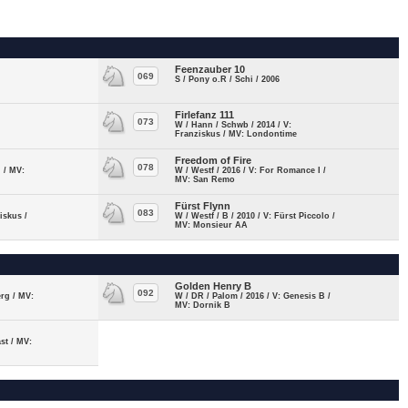
Feenzauber 10
069
S / Pony o.R / Schi / 2006
Firlefanz 111
073
W / Hann / Schwb / 2014 / V:
Franziskus / MV: Londontime
Freedom of Fire
078
i / MV:
W / Westf / 2016 / V: For Romance I /
MV: San Remo
Fürst Flynn
083
ziskus /
W / Westf / B / 2010 / V: Fürst Piccolo /
MV: Monsieur AA
Golden Henry B
092
erg / MV:
W / DR / Palom / 2016 / V: Genesis B /
MV: Dornik B
st / MV: