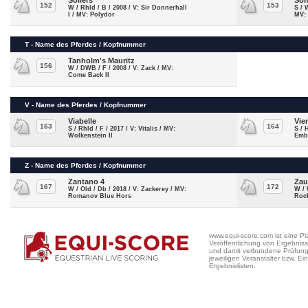
Soliers
Som
152
153
W / Rhld / B / 2008 / V: Sir Donnerhall
S / 
I / MV: Polydor
MV:
T - Name des Pferdes / Kopfnummer
Tanholm's Mauritz
156
W / DWB / F / 2008 / V: Zack / MV:
Come Back II
V - Name des Pferdes / Kopfnummer
Viabelle
Vie
163
164
S / Rhld / F / 2017 / V: Vitalis / MV:
S / 
Wolkenstein II
Emb
Z - Name des Pferdes / Kopfnummer
Zantano 4
Zau
167
172
W / Old / Db / 2018 / V: Zackerey / MV:
W / 
Romanov Blue Hors
Rock
www.equi-score.com ist eine Pla
Veröffentlichung von Ergebniss
und damit verbundene Prüfung a
jeweiligen Veranstalter bzw. Ein
Ergebnislisten.