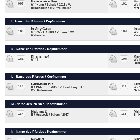
Have a nice Day
Hot
097
101
W / Hann / Schwb / 2011 / V:
W / 
Hohenstein / MV: Weltmeyer
MV:
I - Name des Pferdes / Kopfnummer
In Any Case
Ins
103
104
S / ZW / F / 2009 / V: Icon / MV:
W / 
Weltmeyer
Pas
K - Name des Pferdes / Kopfnummer
Kharisma 4
Kin
181
106
W / 0
W / 
Rakt
L - Name des Pferdes / Kopfnummer
Lancaster H 3
Lem
110
111
H / Rhld / B / 2015 / V: Lord Luigi H /
W / 
MV: Rubinstein I
Nick
M - Name des Pferdes / Kopfnummer
Maluma 2
Mel
117
118
H / Grpf.o.R / Palom / 2017
S / 
N - Name des Pferdes / Kopfnummer
Navari 4
New