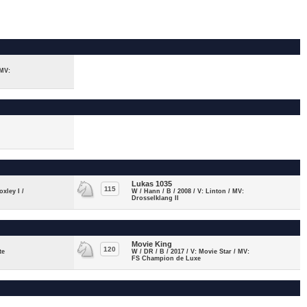
 MV:
Lukas 1035
115
oxley I /
W / Hann / B / 2008 / V: Linton / MV:
Drosselklang II
Movie King
120
te
W / DR / B / 2017 / V: Movie Star / MV:
FS Champion de Luxe