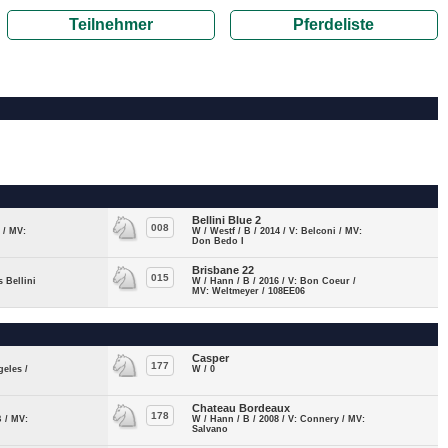
Teilnehmer
Pferdeliste
Bellini Blue 2
008
i / MV:
W / Westf / B / 2014 / V: Belconi / MV:
Don Bedo I
Brisbane 22
015
s Bellini
W / Hann / B / 2016 / V: Bon Coeur /
MV: Weltmeyer / 108EE06
Casper
177
geles /
W / 0
Chateau Bordeaux
178
B / MV:
W / Hann / B / 2008 / V: Connery / MV:
Salvano