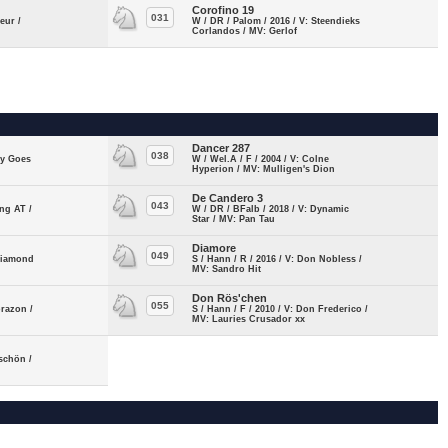
Corofino 19
031
eur /
W / DR / Palom / 2016 / V: Steendieks
Corlandos / MV: Gerlof
Dancer 287
038
ny Goes
W / Wel.A / F / 2004 / V: Colne
Hyperion / MV: Mulligen's Dion
De Candero 3
043
ing AT /
W / DR / BFalb / 2018 / V: Dynamic
Star / MV: Pan Tau
Diamore
049
 Diamond
S / Hann / R / 2016 / V: Don Nobless /
MV: Sandro Hit
Don Rös'chen
055
orazon /
S / Hann / F / 2010 / V: Don Frederico /
MV: Lauries Crusador xx
eschön /