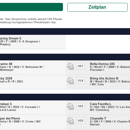
Zeitplan
de. Das Verzeichnis umfaßt aktuell 109 Pferde.
ranstaltung hochgeladenen Pferdedaten dar.
zing Dream 5
DR / F / 2009 / V: A Gorgeous /
 Playboy
canto 48
Bella Donna 105
007
Hann / B / 2012 / V: Belissimo M /
S / Westf / F / 2009 / V: Belton
 Weltmeyer
Florestan I
cky 1029
Bring the Action B
014
Grpf.o.R / R / 2011
W / Westf / B / 2013 / V: Balou
/ MV: Cola
talupi 3
Cara Facella L
022
Rhld / B / 2010 / V: Cornado I /
S / Old / Db / 2013 / V: Los An
 Lord Lancer
MV: Cleverboy
per del Pierre
Chanelle T
025
Holst / B / 2008 / V: Cristo / MV:
S / DR / F / 2004 / V: Chantre 
d
Nansen