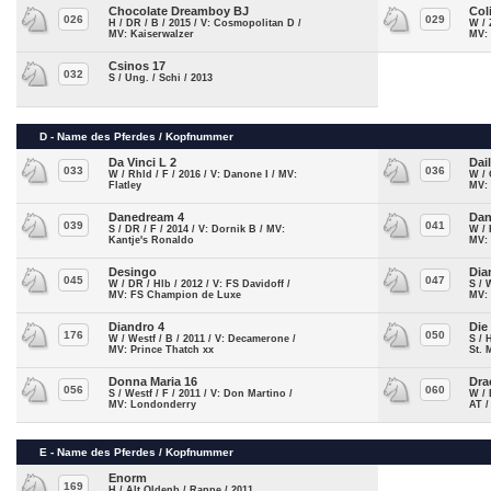
Chocolate Dreamboy BJ
Col
026
029
H / DR / B / 2015 / V: Cosmopolitan D /
W / 
MV: Kaiserwalzer
MV:
Csinos 17
032
S / Ung. / Schi / 2013
D - Name des Pferdes / Kopfnummer
Da Vinci L 2
Dai
033
036
W / Rhld / F / 2016 / V: Danone I / MV:
W / 
Flatley
MV:
Danedream 4
Dan
039
041
S / DR / F / 2014 / V: Dornik B / MV:
W / 
Kantje's Ronaldo
MV:
Desingo
Dia
045
047
W / DR / Hlb / 2012 / V: FS Davidoff /
S / 
MV: FS Champion de Luxe
MV:
Diandro 4
Die
176
050
W / Westf / B / 2011 / V: Decamerone /
S / 
MV: Prince Thatch xx
St. 
Donna Maria 16
Dra
056
060
S / Westf / F / 2011 / V: Don Martino /
W / 
MV: Londonderry
AT 
E - Name des Pferdes / Kopfnummer
Enorm
169
H / Alt Oldenb / Rappe / 2011