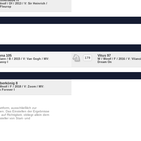
merliebe H
Westf / Df / 2013 / V: Sir Heinrich /
 Fleurop
nna 105
Vitus 97
179
Hann / B / 2015 / V: Van Gogh / MV:
W / Westf / F / 2016 / V: Vilanc
assy I
Dream On
berkönig 8
Westf / F / 2018 / V: Zoom / MV:
 Forever I
ttform, ausschließlich zur
en. Das Einstellen der Ergebnisse
uf Richtigkeit, obliegt allein dem
steller von Start- und