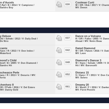
in d'Aucels
Coolman Curti
030
Z.Rpf / B / 2014 / V: Campione /
W / DR / Bsk / 2017 / V: Charm
 Sandro Boy
MV: Devon
ly Deluxe
Dance on a Vulcano
037
Old / Schwb / 2012 / V: Daily Deal /
H / DR / Falbe / 2005 / V: Dan
 De Niro
Ahead / MV: Notre Beau
zante
Dated Diamond
042
Hann / R / 2013 / V: Don Index /
W / DR / Palom / 2016 / V: Dat
 Waterford
MV: Leon
mond's Child
Diamond's Dancer 3
048
Westf / B / 2009 / V: Don Diamond /
W / Hann / Schwb / 2009 / V:
 Sandro Hit
Hit / MV: Baroncelli
 schwarze Perle
Distanz 15
052
Hann / R / 2013 / V: Decurio / MV:
S / Hann / F / 2013 / V: Don C
Moritz
MV: Solero
chenherz 8
Dreamy 20
061
DR / FFalb / 2016 / V: Del Estero
W / Westf / F / 2016 / V: Dank
/ MV: Danny Gold
MV: Fürst Piccolo