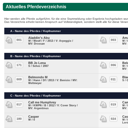
Aktuelles Pferdeverzeichnis
Hier werden alle Pferde aufgeführt, für die eine Startmeldung oder Ergebnis hochgeladen wur
Das Verzeichnis erhebt keinen Anspruch auf Vollständigkeit, sondern stellt alle für diese Ve
A - Name des Pferdes / Kopfnummer
Aladdin's Abu
Ama
001
003
W / Westf / F / 2013 / V: Arpeggio /
W / 
MV: Drossan
MV:
B - Name des Pferdes / Kopfnummer
BB Jo Lena
Bel
171
006
S / Schec / 2007
W / 
MV:
Belmondo M
Bla
009
011
W / Hann / Df / 2013 / V: Benicio / MV:
S / 
Weltmeyer
C - Name des Pferdes / Kopfnummer
Call me Humphrey
Can
017
019
W / KWPN / B / 2012 / V: Cover Story /
W / 
MV: Argentinus
MV:
Casper
Cas
180
024
W / 0
W / 
Lor