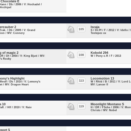
 Chocolate E
Hann / Db / 2006 / V: Hochadel /
 Archipel
terzauber 2
Iscaja
105
Trak. / Db / 2009 / V: Grand
S / Dt.Pf / F / 2012 / V: Idefix /
sion / MV: Connery
Teotepec xx
g of magic 2
Kobold 294
108
DR / Df / 2004 / V: King Bjuti / MV:
W / Pony o.R / F / 2013
's Rocky
ony's Highlight
Locomotion 13
113
Westf / Db / 2014 / V: Lemony's
W / Rhld / B / 2011 / V: Lord L
et / MV: Dragon Heart
MV: Lancer II
a 10
Moonlight Montano S
119
Hafl. / Hlf / 2010 / V: Naiv
H / DR / FSche / 2006 / V: Mon
Christo / MV: Nobel
port 5