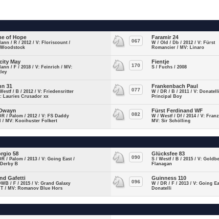
e of Hope
Faramir 24
067
Hann / R / 2012 / V: Floriscount /
W / Old / Db / 2012 / V: Fürst
 Woodstock
Romancier / MV: Linaro
icity May
Fientje
170
Hann / F / 2018 / V: Feinrich / MV:
S / Fuchs / 2008
ley
nn 31
Frankenbach Paul
077
Westf / B / 2012 / V: Friedensritter
W / DR / B / 2011 / V: Donatell
: Lauries Crusador xx
Principal Boy
 Dwayn
Fürst Ferdinand WF
082
DR / Palom / 2012 / V: FS Daddy
W / Westf / Df / 2014 / V: Fran
 / MV: Kooihuster Folkert
MV: Sir Schölling
rgio 58
Glücksfee 83
090
DR / Palom / 2013 / V: Going East /
S / Westf / B / 2015 / V: Goldb
 Derby B
Flanagan
nd Gafetti
Guinness 110
096
DWB / F / 2015 / V: Grand Galaxy
W / DR / F / 2013 / V: Going Ea
 T / MV: Romanov Blue Hors
Donatelli