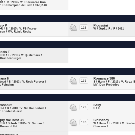
DR / Df / 2013 / V: FS Numero Uno
V: FS Champion de Luxe / 107QA48
aro P
Picossini
128
DR / B / 2015 / V: FS Pearcy
W / Grpf.o.R / F / 2011
son / MV: Rakt's Rocky
ntin T
DSP / F / 2013 / V: Quaterback /
 Brandenburger
ana H
Romanze 386
136
Westf / B / 2013 / V: Rock Forever I
S / Hann / F / 2013 / V: Royal 
: Feinsinn
MV: Don Frederico
rosankt
Sally
173
Old / B / 2010 / V: Sir Donnerhall I
S / 0
: Friedensfuerst
ply the Best 38
Sir Money
149
DSP / Schwb / 2015 / V: Sezuan /
W / Hann / F / 2008 / V: Scolar
 Diamond Hit
Chasseur I