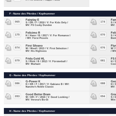
F - Name des Pferdes / Kopfnummer
Fairplay E
Fam
065
174
S / DR / F / 2010 / V: For Kids Only /
S / 
MV: FS Cocky Dundee
MV:
Felicimo R
Fel
175
070
H / Hann / B / 2017 / V: For Romance I
S / 
/ MV: Fürst Piccolo
Bent
First Silvano
Fly
074
076
W / Westf / 2013 / V: First Selection /
W / 
MV: His Highness
/ MV
Frida Gold HL
FS
079
081
S / Rhld / B / 2012 / V: Fürstenball /
H / 
MV: Warkant
Cool
G - Name des Pferdes / Kopfnummer
G-Power K
Geo
086
088
H / DR / F / 2017 / V: Gabiano B / MV:
H / 
Nancho's Noble Classic
MV:
Good Better Bram
Gra
093
094
W / DR / F / 2010 / V: Good Looking /
S / 
MV: Verona's Bo-Gi
Win
H - Name des Pferdes / Kopfnummer