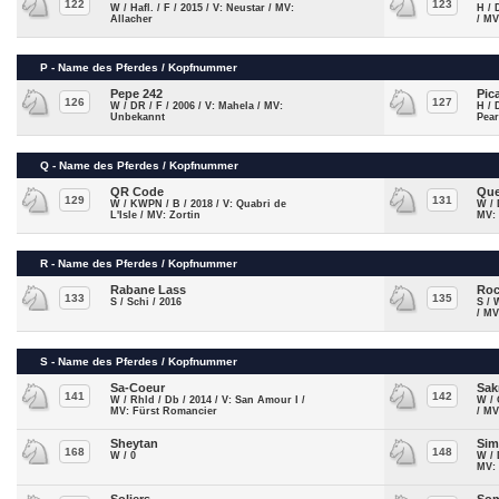
122
123
W / Hafl. / F / 2015 / V: Neustar / MV:
H / 
Allacher
/ M
P - Name des Pferdes / Kopfnummer
Pepe 242
Pic
126
127
W / DR / F / 2006 / V: Mahela / MV:
H / 
Unbekannt
Pear
Q - Name des Pferdes / Kopfnummer
QR Code
Que
129
131
W / KWPN / B / 2018 / V: Quabri de
W / 
L'Isle / MV: Zortin
MV:
R - Name des Pferdes / Kopfnummer
Rabane Lass
Roc
133
135
S / Schi / 2016
S / 
/ MV
S - Name des Pferdes / Kopfnummer
Sa-Coeur
Sak
141
142
W / Rhld / Db / 2014 / V: San Amour I /
W / 
MV: Fürst Romancier
/ MV
Sheytan
Sim
168
148
W / 0
W / 
MV: