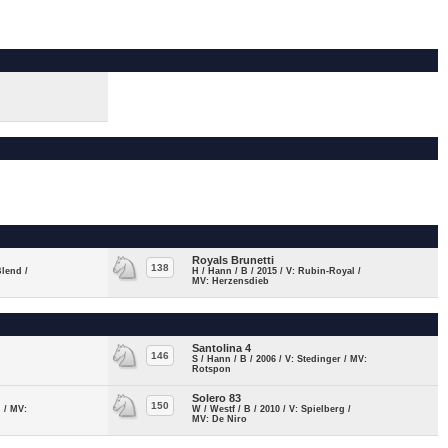
Royals Brunetti
138
Blend /
H / Hann / B / 2015 / V: Rubin-Royal /
MV: Herzensdieb
Santolina 4
146
S / Hann / B / 2006 / V: Stedinger / MV:
Rotspon
Solero 83
150
i / MV:
W / Westf / B / 2010 / V: Spielberg /
MV: De Niro