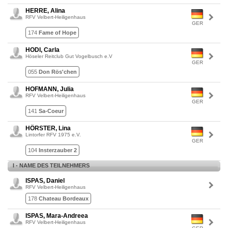
HERRE, Alina
RFV Velbert-Heiligenhaus
GER
174
Fame of Hope
HODI, Carla
Höseler Reitclub Gut Vogelbusch e.V
GER
055
Don Rös'chen
HOFMANN, Julia
RFV Velbert-Heiligenhaus
GER
141
Sa-Coeur
HÖRSTER, Lina
Lintorfer RFV 1975 e.V.
GER
104
Insterzauber 2
I - NAME DES TEILNEHMERS
ISPAS, Daniel
RFV Velbert-Heiligenhaus
178
Chateau Bordeaux
ISPAS, Mara-Andreea
RFV Velbert-Heiligenhaus