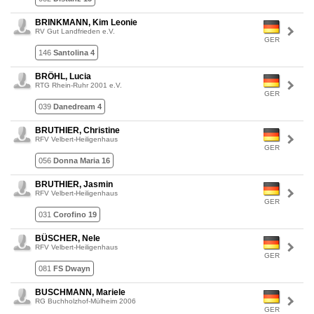
BRINKMANN, Kim Leonie
RV Gut Landfrieden e.V.
GER
146
Santolina 4
BRÖHL, Lucia
RTG Rhein-Ruhr 2001 e.V.
GER
039
Danedream 4
BRUTHIER, Christine
RFV Velbert-Heiligenhaus
GER
056
Donna Maria 16
BRUTHIER, Jasmin
RFV Velbert-Heiligenhaus
GER
031
Corofino 19
BÜSCHER, Nele
RFV Velbert-Heiligenhaus
GER
081
FS Dwayn
BUSCHMANN, Mariele
RG Buchholzhof-Mülheim 2006
GER