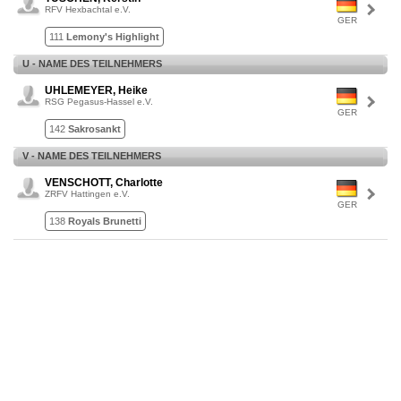
RFV Hexbachtal e.V.
GER
111
Lemony's Highlight
U - NAME DES TEILNEHMERS
UHLEMEYER, Heike
RSG Pegasus-Hassel e.V.
GER
142
Sakrosankt
V - NAME DES TEILNEHMERS
VENSCHOTT, Charlotte
ZRFV Hattingen e.V.
GER
138
Royals Brunetti