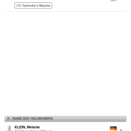
GER
156
Tanholm's Mauritz
K - NAME DES TEILNEHMERS
KLEIN, Melanie
RV Byfang Essen 1953 e.V.