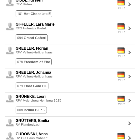
GIDDE, Kirsten
RFV Hilden
GER
101
Hot Chocolate E
GIFFELER, Lara Marie
RFG Hubertus Krefeld
GER
094
Grand Gafetti
GREBLER, Florian
RFV Velbert-Heiligenhaus
GER
078
Freedom of Fire
GREBLER, Johanna
RFV Velbert-Heiligenhaus
GER
079
Frida Gold HL
GRÜNEKE, Leoni
RFV Meiersberg-Homberg 1925
GER
008
Bellini Blue 2
GRÜTTERS, Emilia
RV Flandersbach
GUDOWSKI, Anna
RV Gut Haus Mahnert