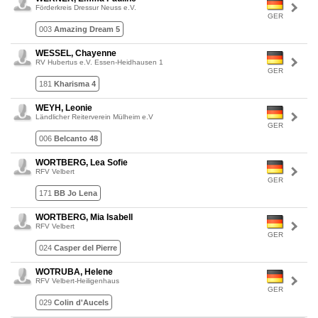
Förderkreis Dressur Neuss e.V.
GER
003
Amazing Dream 5
WESSEL, Chayenne
RV Hubertus e.V. Essen-Heidhausen 1
GER
181
Kharisma 4
WEYH, Leonie
Ländlicher Reiterverein Mülheim e.V
GER
006
Belcanto 48
WORTBERG, Lea Sofie
RFV Velbert
GER
171
BB Jo Lena
WORTBERG, Mia Isabell
RFV Velbert
GER
024
Casper del Pierre
WOTRUBA, Helene
RFV Velbert-Heiligenhaus
GER
029
Colin d'Aucels