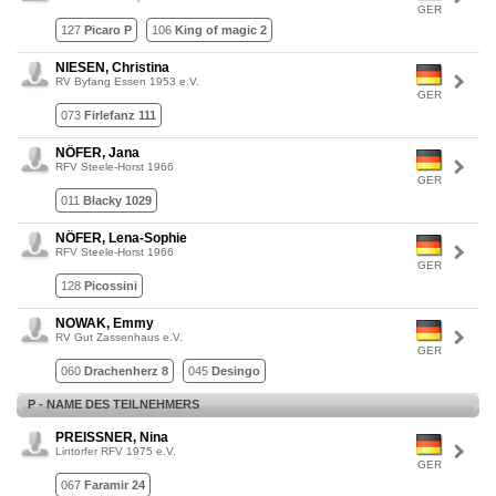
GER
127
Picaro P
106
King of magic 2
NIESEN, Christina
RV Byfang Essen 1953 e.V.
GER
073
Firlefanz 111
NÖFER, Jana
RFV Steele-Horst 1966
GER
011
Blacky 1029
NÖFER, Lena-Sophie
RFV Steele-Horst 1966
GER
128
Picossini
NOWAK, Emmy
RV Gut Zassenhaus e.V.
GER
060
Drachenherz 8
045
Desingo
P - NAME DES TEILNEHMERS
PREISSNER, Nina
Lintorfer RFV 1975 e.V.
GER
067
Faramir 24