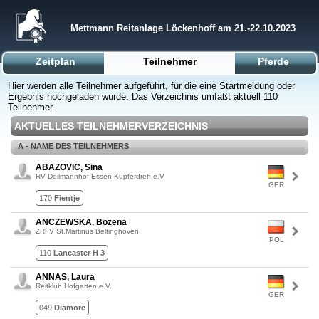
Mettmann Reitanlage Löckenhoff am 21.-22.10.2023
Zeitplan
Teilnehmer
Pferde
Hier werden alle Teilnehmer aufgeführt, für die eine Startmeldung oder
Ergebnis hochgeladen wurde. Das Verzeichnis umfaßt aktuell 110
Teilnehmer.
AKTUELLES TEILNEHMERVERZEICHNIS
A - NAME DES TEILNEHMERS
ABAZOVIC, Sina
RV Deilmannhof Essen-Kupferdreh e.V
GER
170
Fientje
ANCZEWSKA, Bozena
ZRFV St.Martinus Beltinghoven
POL
110
Lancaster H 3
ANNAS, Laura
Reitklub Hofgarten e.V.
GER
049
Diamore