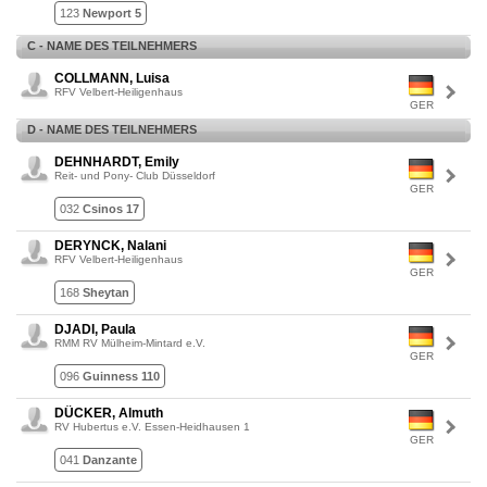
123
Newport 5
C - NAME DES TEILNEHMERS
COLLMANN, Luisa
RFV Velbert-Heiligenhaus
GER
D - NAME DES TEILNEHMERS
DEHNHARDT, Emily
Reit- und Pony- Club Düsseldorf
GER
032
Csinos 17
DERYNCK, Nalani
RFV Velbert-Heiligenhaus
GER
168
Sheytan
DJADI, Paula
RMM RV Mülheim-Mintard e.V.
GER
096
Guinness 110
DÜCKER, Almuth
RV Hubertus e.V. Essen-Heidhausen 1
GER
041
Danzante