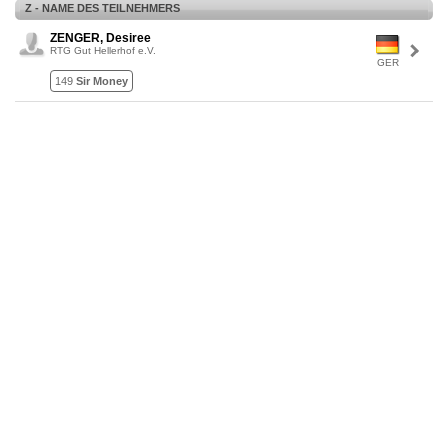
Z - NAME DES TEILNEHMERS
ZENGER, Desiree
RTG Gut Hellerhof e.V.
GER
149
Sir Money