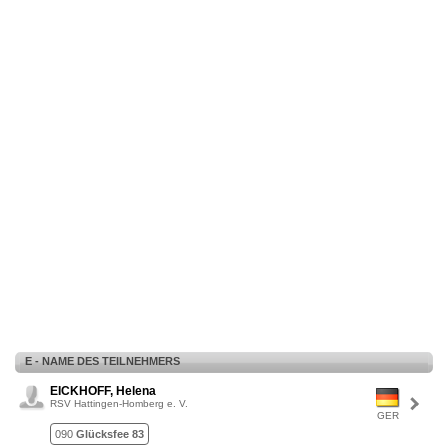
E - NAME DES TEILNEHMERS
EICKHOFF, Helena
RSV Hattingen-Homberg e. V.
GER
090
Glücksfee 83