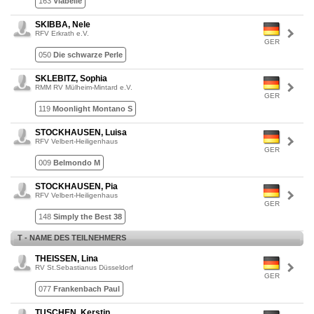
163
Viabelle
SKIBBA, Nele
RFV Erkrath e.V.
GER
050
Die schwarze Perle
SKLEBITZ, Sophia
RMM RV Mülheim-Mintard e.V.
GER
119
Moonlight Montano S
STOCKHAUSEN, Luisa
RFV Velbert-Heiligenhaus
GER
009
Belmondo M
STOCKHAUSEN, Pia
RFV Velbert-Heiligenhaus
GER
148
Simply the Best 38
T - NAME DES TEILNEHMERS
THEISSEN, Lina
RV St.Sebastianus Düsseldorf
GER
077
Frankenbach Paul
TUSCHEN, Kerstin