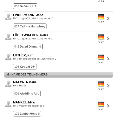
GER
033
Da Vinci L 2
LINDERMANN, Jana
RV Langenfeld Gut Langfort e.V.
GER
017
Call me Humphrey
LÜBKE-WALKER, Petra
RV Langenfeld Gut Langfort e.V.
GER
042
Dated Diamond
LUTHER, Kim
RFV Rheingemeinden Monheim e.V
GER
108
Kobold 294
M - NAME DES TEILNEHMERS
MALON, Natalie
RFV Hilden
GER
001
Aladdin's Abu
MANKEL, Mira
RFV Velbert-Heiligenhaus
GER
172
Zauberkönig 8