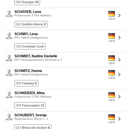
088
Georgio 58
SCHÄFER, Lena
Förderverein f.TRS Mülheim
GER
092
Golden Henry B
SCHIWY, Lena
RFV Velbert-Heiligenhaus
GER
030
Coolman Curti
SCHMIDT, Nadine Danielle
RFV Rheingemeinden Monheim e.V
GER
SCHMITZ, Hanna
RFV Velbert-Heiligenhaus
GER
065
Fairplay E
SCHNEIDER, Mina
Förderverein f.TRS Mülheim
GER
069
Feenzauber 10
SCHUBERT, Svenja
Reiterzentrum Worch e. V.
GER
014
Bring the Action B