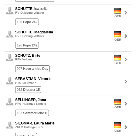
SCHÜTTE, Isabella
RV Duisburg-Wittlaer
GER
126
Pepe 242
SCHÜTTE, Magdalena
RV Duisburg-Wittlaer
GER
126
Pepe 242
SCHÜTZ, Birte
RFV Velbert
GER
097
Have a nice Day
SEBASTIAN, Victoria
RTG Mettmann
052
Distanz 15
SELLINGER, Jana
RFG Hubertus Krefeld
GER
153
Sommerliebe H
SIEGMAR, Laura Marie
ZRFV Hattingen e.V.
GER