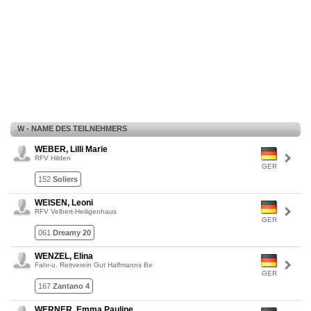
W - NAME DES TEILNEHMERS
WEBER, Lilli Marie
RFV Hilden
GER
152
Soliers
WEISEN, Leoni
RFV Velbert-Heiligenhaus
GER
061
Dreamy 20
WENZEL, Elina
Fahr-u. Reitverein Gut Halfmanns Be
GER
167
Zantano 4
WERNER, Emma Pauline