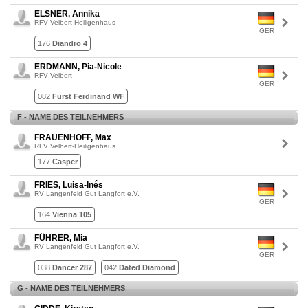
ELSNER, Annika
RFV Velbert-Heiligenhaus
GER
176
Diandro 4
ERDMANN, Pia-Nicole
RFV Velbert
GER
082
Fürst Ferdinand WF
F - NAME DES TEILNEHMERS
FRAUENHOFF, Max
RFV Velbert-Heiligenhaus
177
Casper
FRIES, Luisa-Inés
RV Langenfeld Gut Langfort e.V.
GER
164
Vienna 105
FÜHRER, Mia
RV Langenfeld Gut Langfort e.V.
GER
038
Dancer 287
042
Dated Diamond
G - NAME DES TEILNEHMERS