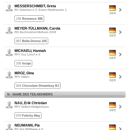
MESSERSCHMIDT, Greta
RV Hubertus e.V. Essen-Heidhausen 1
GER
136
Romanze 386
MEYER-TÜLLMANN, Carola
RG Buchholzhof-Mülheim 2006
GER
007
Bella Donna 105
MICHAELI, Hannah
RFV Gut Lohof e.V.
GER
105
Iscaja
MROZ, Gina
RFV Hilden
GER
026
Chocolate Dreamboy BJ
N - NAME DES TEILNEHMERS
NAU, Erik Christian
RFV Velbert-Heiligenhaus
GER
070
Felicity May
NEUMANN, Pia
RV Gut Wolfsaap e.V.