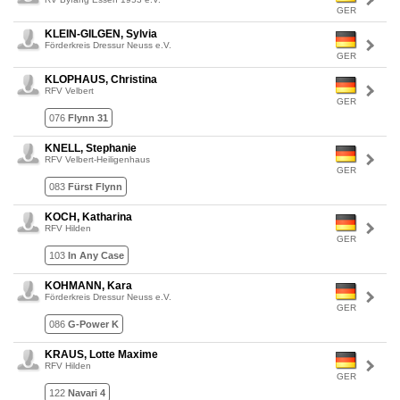
GER
KLEIN-GILGEN, Sylvia
Förderkreis Dressur Neuss e.V.
GER
KLOPHAUS, Christina
RFV Velbert
GER
076
Flynn 31
KNELL, Stephanie
RFV Velbert-Heiligenhaus
GER
083
Fürst Flynn
KOCH, Katharina
RFV Hilden
GER
103
In Any Case
KOHMANN, Kara
Förderkreis Dressur Neuss e.V.
GER
086
G-Power K
KRAUS, Lotte Maxime
RFV Hilden
GER
122
Navari 4