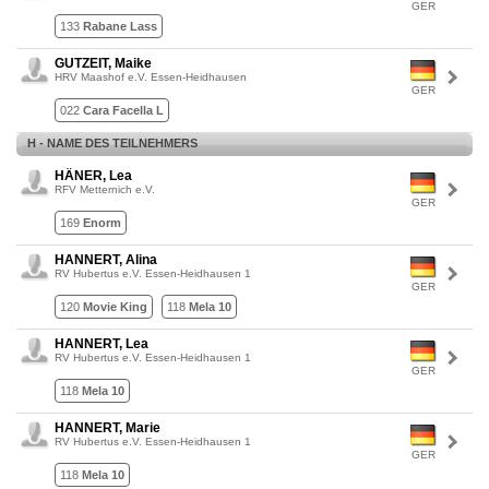
GER
133
Rabane Lass
GUTZEIT, Maike
HRV Maashof e.V. Essen-Heidhausen
GER
022
Cara Facella L
H - NAME DES TEILNEHMERS
HÄNER, Lea
RFV Metternich e.V.
GER
169
Enorm
HANNERT, Alina
RV Hubertus e.V. Essen-Heidhausen 1
GER
120
Movie King
118
Mela 10
HANNERT, Lea
RV Hubertus e.V. Essen-Heidhausen 1
GER
118
Mela 10
HANNERT, Marie
RV Hubertus e.V. Essen-Heidhausen 1
GER
118
Mela 10