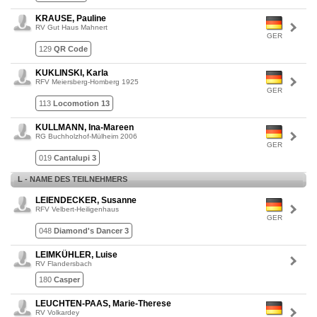
KRAUSE, Pauline
RV Gut Haus Mahnert
GER
129
QR Code
KUKLINSKI, Karla
RFV Meiersberg-Homberg 1925
GER
113
Locomotion 13
KULLMANN, Ina-Mareen
RG Buchholzhof-Mülheim 2006
GER
019
Cantalupi 3
L - NAME DES TEILNEHMERS
LEIENDECKER, Susanne
RFV Velbert-Heiligenhaus
GER
048
Diamond's Dancer 3
LEIMKÜHLER, Luise
RV Flandersbach
180
Casper
LEUCHTEN-PAAS, Marie-Therese
RV Volkardey