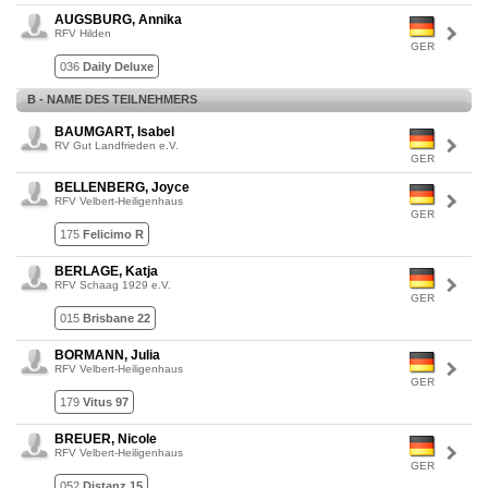
AUGSBURG, Annika
RFV Hilden
GER
036
Daily Deluxe
B - NAME DES TEILNEHMERS
BAUMGART, Isabel
RV Gut Landfrieden e.V.
GER
BELLENBERG, Joyce
RFV Velbert-Heiligenhaus
GER
175
Felicimo R
BERLAGE, Katja
RFV Schaag 1929 e.V.
GER
015
Brisbane 22
BORMANN, Julia
RFV Velbert-Heiligenhaus
GER
179
Vitus 97
BREUER, Nicole
RFV Velbert-Heiligenhaus
GER
052
Distanz 15