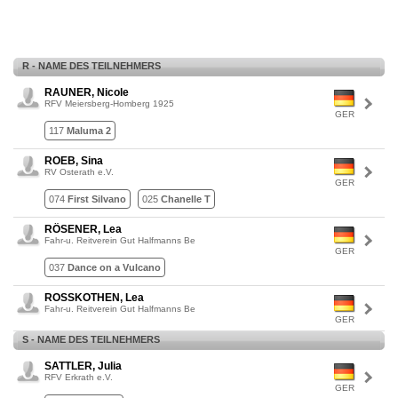
R - NAME DES TEILNEHMERS
RAUNER, Nicole
RFV Meiersberg-Homberg 1925
GER
117
Maluma 2
ROEB, Sina
RV Osterath e.V.
GER
074
First Silvano
025
Chanelle T
RÖSENER, Lea
Fahr-u. Reitverein Gut Halfmanns Be
GER
037
Dance on a Vulcano
ROSSKOTHEN, Lea
Fahr-u. Reitverein Gut Halfmanns Be
GER
S - NAME DES TEILNEHMERS
SATTLER, Julia
RFV Erkrath e.V.
GER