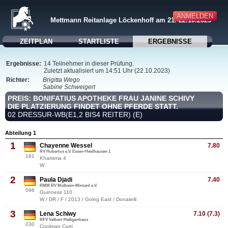
ANMELDEN
Mettmann Reitanlage Löckenhoff am 21.-22.10.2023
ZEITPLAN
STARTLISTE
ERGEBNISSE
Ergebnisse:
14 Teilnehmer in dieser Prüfung.
Zuletzt aktualisiert um 14:51 Uhr (22.10.2023)
Richter:
Brigitta Wego
Sabine Schweigert
PREIS: BONIFATIUS APOTHEKE FRAU JANINE SCHIVY
DIE PLATZIERUNG FINDET OHNE PFERDE STATT.
02 DRESSUR-WB(E1,2 BIS4 REITER) (E)
Abteilung 1
1
Chayenne Wessel
7.80
RV Hubertus e.V. Essen-Heidhausen 1
181
Kharisma 4
W
2
Paula Djadi
7.40
RMM RV Mülheim-Mintard e.V.
096
Guinness 110
W / DR / F / 2013 / Going East / Donatelli
3
Lena Schiwy
7.10 (7.3)
RFV Velbert-Heiligenhaus
030
Coolman Curti