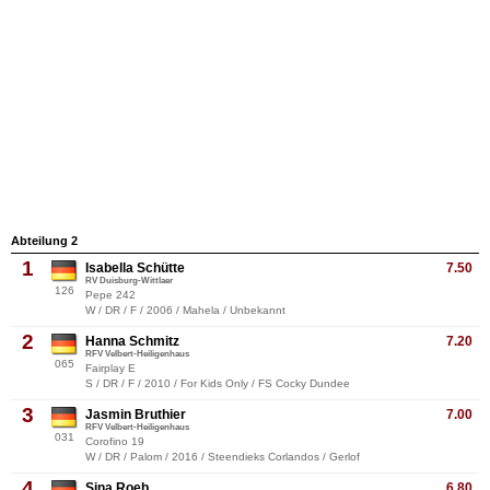
Abteilung 2
1
Isabella Schütte
7.50
RV Duisburg-Wittlaer
126
Pepe 242
W / DR / F / 2006 / Mahela / Unbekannt
2
Hanna Schmitz
7.20
RFV Velbert-Heiligenhaus
065
Fairplay E
S / DR / F / 2010 / For Kids Only / FS Cocky Dundee
3
Jasmin Bruthier
7.00
RFV Velbert-Heiligenhaus
031
Corofino 19
W / DR / Palom / 2016 / Steendieks Corlandos / Gerlof
4
Sina Roeb
6.80