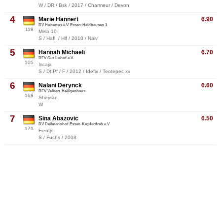
W / DR / Bsk / 2017 / Charmeur / Devon
4
Marie Hannert
6.90
RV Hubertus e.V. Essen-Heidhausen 1
118
Mela 10
S / Hafl. / Hlf / 2010 / Naiv
5
Hannah Michaeli
6.70
RFV Gut Lohof e.V.
105
Iscaja
S / Dt.Pf / F / 2012 / Idefix / Teotepec xx
6
Nalani Derynck
6.60
RFV Velbert-Heiligenhaus
168
Sheytan
W
7
Sina Abazovic
6.50
RV Deilmannhof Essen-Kupferdreh e.V
170
Fientje
S / Fuchs / 2008