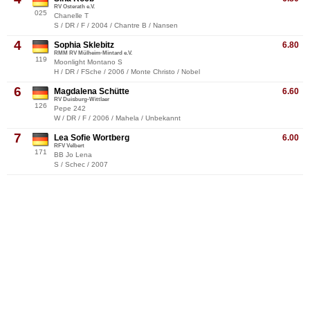
RV Osterath e.V.
025
Chanelle T
S / DR / F / 2004 / Chantre B / Nansen
4
Sophia Sklebitz
6.80
RMM RV Mülheim-Mintard e.V.
119
Moonlight Montano S
H / DR / FSche / 2006 / Monte Christo / Nobel
6
Magdalena Schütte
6.60
RV Duisburg-Wittlaer
126
Pepe 242
W / DR / F / 2006 / Mahela / Unbekannt
7
Lea Sofie Wortberg
6.00
RFV Velbert
171
BB Jo Lena
S / Schec / 2007