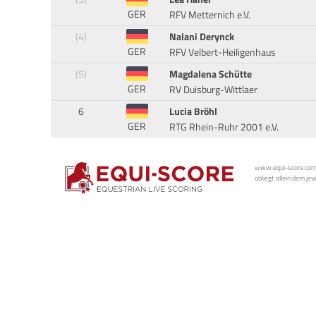
GER
RFV Metternich e.V.
(4)
Nalani Derynck
GER
RFV Velbert-Heiligenhaus
(5)
Magdalena Schütte
GER
RV Duisburg-Wittlaer
6
Lucia Bröhl
GER
RTG Rhein-Ruhr 2001 e.V.
www.equi-score.com i
obliegt allein dem je