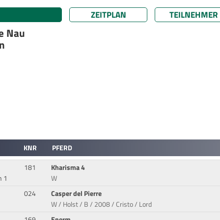
ZEITPLAN
TEILNEHMER
ie Nau
en
KNR
PFERD
181
Kharisma 4
n 1
W
024
Casper del Pierre
W / Holst / B / 2008 / Cristo / Lord
169
Enorm