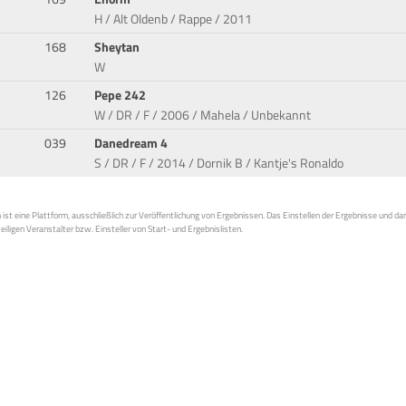
H / Alt Oldenb / Rappe / 2011
168
Sheytan
W
126
Pepe 242
W / DR / F / 2006 / Mahela / Unbekannt
039
Danedream 4
S / DR / F / 2014 / Dornik B / Kantje's Ronaldo
st eine Plattform, ausschließlich zur Veröffentlichung von Ergebnissen. Das Einstellen der Ergebnisse und da
weiligen Veranstalter bzw. Einsteller von Start- und Ergebnislisten.