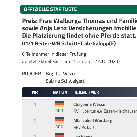
OFFIZIELLE STARTLISTE
Preis: Frau Walburga Thomas und Famil
sowie Anja Lenz Versicherungen Imobili
Die Platzierung findet ohne Pferde statt.
01/1 Reiter-WB Schritt-Trab-Galopp(E)
6 Teilnehmer in dieser Prüfung.
Zuletzt aktualisiert um 15:35 Uhr (22.10.2023)
RICHTER
Brigitta Wego
Sabine Schweigert
NR
NATION
TEILNEHMER
1
Chayenne Wessel
GER
RV Hubertus e.V. Essen-Heidhause
(2)
Mia Isabell Wortberg
GER
RFV Velbert
(3)
Lea Häner