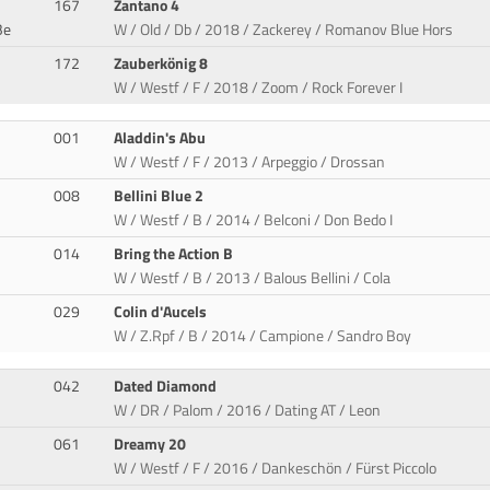
167
Zantano 4
Be
W / Old / Db / 2018 / Zackerey / Romanov Blue Hors
172
Zauberkönig 8
W / Westf / F / 2018 / Zoom / Rock Forever I
001
Aladdin's Abu
W / Westf / F / 2013 / Arpeggio / Drossan
008
Bellini Blue 2
W / Westf / B / 2014 / Belconi / Don Bedo I
014
Bring the Action B
W / Westf / B / 2013 / Balous Bellini / Cola
029
Colin d'Aucels
W / Z.Rpf / B / 2014 / Campione / Sandro Boy
042
Dated Diamond
W / DR / Palom / 2016 / Dating AT / Leon
061
Dreamy 20
W / Westf / F / 2016 / Dankeschön / Fürst Piccolo