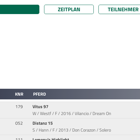
ZEITPLAN
TEILNEHMER
KNR
PFERD
179
Vitus 97
W / Westf / F / 2016 / Vilancio / Dream On
052
Distanz 15
S / Hann / F / 2013 / Don Corazon / Solero
111
Lemony's Highlight