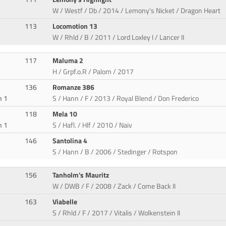
W / Westf / Db / 2014 / Lemony's Nicket / Dragon Heart
113
Locomotion 13
W / Rhld / B / 2011 / Lord Loxley I / Lancer II
117
Maluma 2
H / Grpf.o.R / Palom / 2017
136
Romanze 386
n 1
S / Hann / F / 2013 / Royal Blend / Don Frederico
118
Mela 10
n 1
S / Hafl. / Hlf / 2010 / Naiv
146
Santolina 4
S / Hann / B / 2006 / Stedinger / Rotspon
156
Tanholm's Mauritz
W / DWB / F / 2008 / Zack / Come Back II
163
Viabelle
S / Rhld / F / 2017 / Vitalis / Wolkenstein II