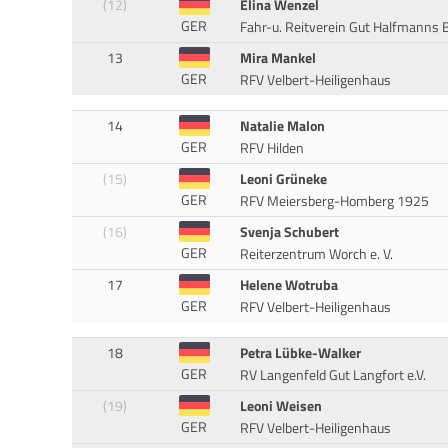
(12)
Elina Wenzel
GER
Fahr-u. Reitverein Gut Halfmanns 
13
Mira Mankel
GER
RFV Velbert-Heiligenhaus
14
Natalie Malon
GER
RFV Hilden
(15)
Leoni Grüneke
GER
RFV Meiersberg-Homberg 1925
(16)
Svenja Schubert
GER
Reiterzentrum Worch e. V.
17
Helene Wotruba
GER
RFV Velbert-Heiligenhaus
18
Petra Lübke-Walker
GER
RV Langenfeld Gut Langfort e.V.
(19)
Leoni Weisen
GER
RFV Velbert-Heiligenhaus