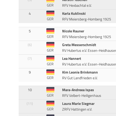
GER
RFV Hexbachtal e.V.
4
Karla Kuklinski
GER
RFV Meiersberg-Homberg 1925
5
Nicole Rauner
GER
RFV Meiersberg-Homberg 1925
(6)
Greta Messerschmidt
GER
RV Hubertus e.V. Essen-Heidhause
(7)
Lea Hannert
GER
RV Hubertus e.V. Essen-Heidhause
9
Kim Leonie Brinkmann
GER
RV Gut Landfrieden e.V.
10
Mara-Andreea Ispas
GER
RFV Velbert-Heiligenhaus
(11)
Laura Marie Siegmar
GER
ZRFV Hattingen e.V.