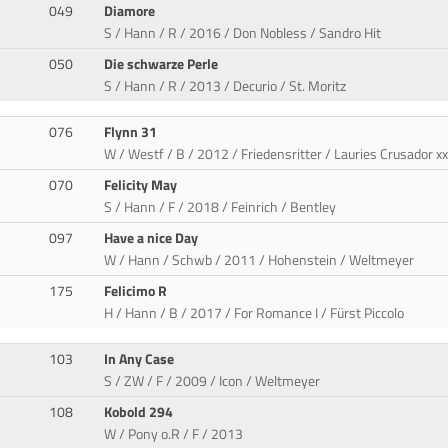
049
Diamore
S / Hann / R / 2016 / Don Nobless / Sandro Hit
050
Die schwarze Perle
S / Hann / R / 2013 / Decurio / St. Moritz
076
Flynn 31
W / Westf / B / 2012 / Friedensritter / Lauries Crusador x
070
Felicity May
S / Hann / F / 2018 / Feinrich / Bentley
097
Have a nice Day
W / Hann / Schwb / 2011 / Hohenstein / Weltmeyer
175
Felicimo R
H / Hann / B / 2017 / For Romance I / Fürst Piccolo
103
In Any Case
S / ZW / F / 2009 / Icon / Weltmeyer
108
Kobold 294
W / Pony o.R / F / 2013