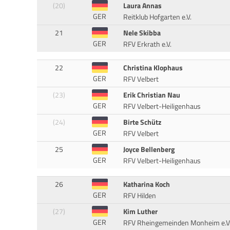
(20)
Laura Annas
GER
Reitklub Hofgarten e.V.
21
Nele Skibba
GER
RFV Erkrath e.V.
22
Christina Klophaus
GER
RFV Velbert
(23)
Erik Christian Nau
GER
RFV Velbert-Heiligenhaus
(24)
Birte Schütz
GER
RFV Velbert
25
Joyce Bellenberg
GER
RFV Velbert-Heiligenhaus
26
Katharina Koch
GER
RFV Hilden
(27)
Kim Luther
GER
RFV Rheingemeinden Monheim e.V