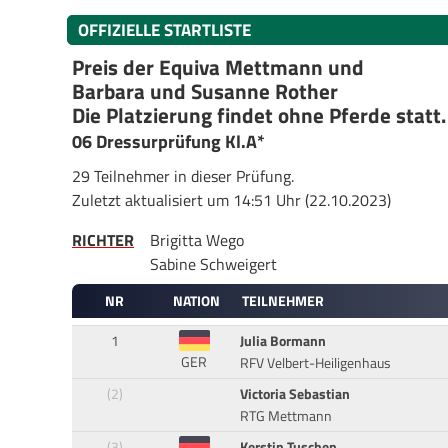
OFFIZIELLE STARTLISTE
Preis der Equiva Mettmann und
Barbara und Susanne Rother
Die Platzierung findet ohne Pferde statt.
06 Dressurprüfung Kl.A*
29 Teilnehmer in dieser Prüfung.
Zuletzt aktualisiert um 14:51 Uhr (22.10.2023)
RICHTER
Brigitta Wego
Sabine Schweigert
NR
NATION
TEILNEHMER
1
Julia Bormann
GER
RFV Velbert-Heiligenhaus
(2)
Victoria Sebastian
RTG Mettmann
(3)
Kerstin Tuschen