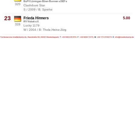
RuFV Löningen-Böen-Bunnen v.1927 e
320
Clashduve Star
S / 2009 / B: Sprehe
23
Frieda Hinners
5.00
RV Visbek e.V.
326
Lucky 1179
W / 2004 / B: Thole,Heinz-Jörg