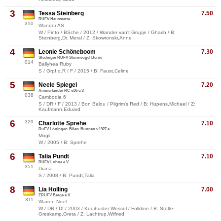
3
Tessa Steinberg
7.50
RUFV Hausstette
310
Wandor AS
W / Pinto / BSche / 2012 / Wander van't Grupje / Gharib / B:
Steinberg,Dr. Meral / Z: Skowronski,Anne
4
Leonie Schöneboom
7.30
Stedinger RUFV Sturmvogel Berne
014
Ballyhea Ruby
S / Grpf.o.R / F / 2015 / B: Faust,Celine
5
Neele Spiegel
7.20
Ammerländer RC v.06 e.V.
038
Cambodia 6
S / DR / F / 2013 / Bon Balou / Pilgrim's Red / B: Hupens,Michael / Z:
Kaufmann,Eduard
6
329
Charlotte Sprehe
7.10
RuFV Löningen-Böen-Bunnen v.1927 e
Mogli
W / 2005 / B: Sprehe
6
Talia Pundt
7.10
RUFV Lohne e.V.
351
Diana
S / 2008 / B: Pundt,Talia
8
Lia Holling
7.00
ZRUFV Berge e.V.
311
Warren Noel
W / DR / Df / 2003 / Kooihuster Wessel / Folklore / B: Stolte-
Greskamp,Greta / Z: Lachtrup,Wilfried