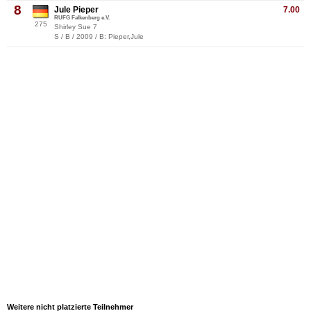
8
Jule Pieper
7.00
RUFG Falkenberg e.V.
275
Shirley Sue 7
S / B / 2009 / B: Pieper,Jule
Weitere nicht platzierte Teilnehmer