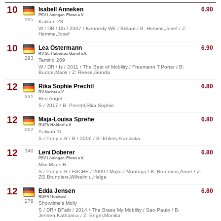
10
Isabell Anneken
6.90
PSV Löningen-Ehren e.V.
195
Karlson 28
W / DR / Db / 2007 / Kennedy WE / Brillant / B: Hemme,Josef / Z:
Hemme,Josef
10
Lea Ostermann
6.90
RV St. Hubertus Garrel e.V.
293
Tamino 289
W / DR / Is / 2011 / The Best of Mobility / Freemann T.Porter / B:
Budde,Marie / Z: Reese,Gunda
12
Rika Sophie Prechtl
6.80
RV Vechta e.V.
331
Red Angel
S / 2017 / B: Prechtl,Rika Sophie
12
Maja-Louisa Sprehe
6.80
RUFV Holdorf e.V.
002
Aaliyah 11
S / Pony o.R / B / 2006 / B: Ehlers,Franziska
12
340
Leni Doberer
6.80
PSV Löningen-Ehren e.V.
Mini Maus B
S / Pony o.R / FSCHE / 2009 / Majto / Montoya / B: Brundiers,Anne / Z:
ZG Brundiers,Wilhelm u.Helga
12
Edda Jensen
6.80
RUFV Hooksiel
278
Showtime's Molly
S / DR / BFalb / 2014 / The Braes My Mobility / Sao Paulo / B:
Jensen,Katharina / Z: Engel,Monika