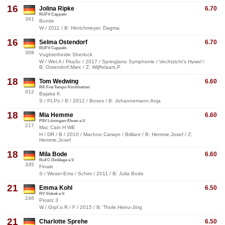
16
Jolina Ripke
6.70
RUFV Cappeln
341
Bontie
W / 2011 / B: Hinrichmeyer, Dagma
16
Selma Ostendorf
6.70
RUFV Cappeln
308
Vughterheide Sherlock
W / Wel.A / PkaSc / 2017 / Springlane Symphonie / Vechtzicht's Hywel /
B: Ostendorf,Marc / Z: Wijffelaars,P
18
Tom Wedwing
6.60
RK Frei Tempo Kirchhatten
012
Bajaka K
S / PLPo / B / 2012 / Boves / B: Johannemann,Anja
18
Mia Hemme
6.60
PSV Löningen-Ehren e.V.
217
Mac Cain H WE
H / DR / B / 2010 / Machno Carwyn / Brillant / B: Hemme,Josef / Z:
Hemme,Josef
18
Mila Bode
6.60
RuFC Dinklage e.V.
335
Finale
S / Weser-Ems / Schim / 2011 / B: Julia Bode
21
Emma Kohl
6.50
RV Visbek e.V.
246
Pinatz 3
W / Grpf.o.R / F / 2015 / B: Thole,Heinz-Jörg
21
Charlotte Sprehe
6.50