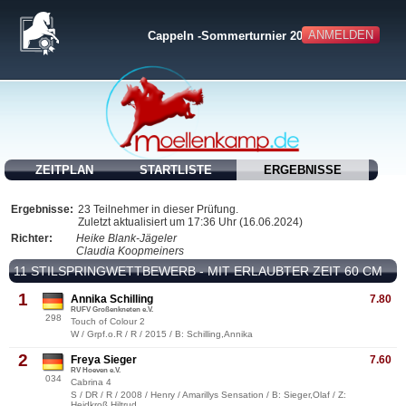
ANMELDEN
Cappeln -Sommerturnier 2024-
ZEITPLAN
STARTLISTE
ERGEBNISSE
Ergebnisse:
23 Teilnehmer in dieser Prüfung.
Zuletzt aktualisiert um 17:36 Uhr (16.06.2024)
Richter:
Heike Blank-Jägeler
Claudia Koopmeiners
11 STILSPRINGWETTBEWERB - MIT ERLAUBTER ZEIT 60 CM
1
Annika Schilling
7.80
RUFV Großenkneten e.V.
298
Touch of Colour 2
W / Grpf.o.R / R / 2015 / B: Schilling,Annika
2
Freya Sieger
7.60
RV Hoeven e.V.
034
Cabrina 4
S / DR / R / 2008 / Henry / Amarillys Sensation / B: Sieger,Olaf / Z:
Heidkroß,Hiltrud