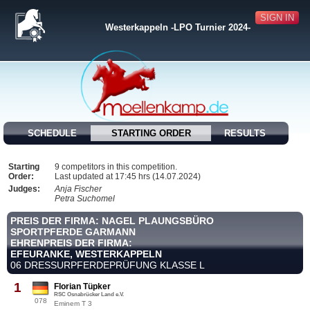
SIGN IN
Westerkappeln -LPO Turnier 2024-
SCHEDULE
STARTING ORDER
RESULTS
Starting
9 competitors in this competition.
Order:
Last updated at 17:45 hrs (14.07.2024)
Judges:
Anja Fischer
Petra Suchomel
PREIS DER FIRMA: NAGEL PLAUNGSBÜRO
SPORTPFERDE GARMANN
EHRENPREIS DER FIRMA:
EFEURANKE, WESTERKAPPELN
06 DRESSURPFERDEPRÜFUNG KLASSE L
1
Florian Tüpker
RSC Osnabrücker Land e.V.
078
Eminem T 3