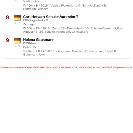
187
V will rock you
W / Old / B / 2019 / Vitalis / Florencio I / O: Schmidt,Katja / B:
Hoffrogge,Wilhelm
8
Carl-Herwart Schulte-Varendorff
ZRFV Laggenbeck e. V.
227
Zentagon
W / Old / Db / 2018 / Zoom / Sir Donnerhall I / O: Schulte-Varendorff,Karl-
August / B: ZG Schulte-Varendorff, Christiane u
9
Helena Gausmann
PSV Hellern
009
Belize 15
S / Hann / B / 2018 / Buckingham / Dancier / O: Gausmann,Uwe / B:
Gausmann,Uwe