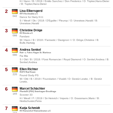
H / Hann / B / 2019 / Emilio Sanchez / Don Frederico / O: Tüpker,Hans-Dieter
/ B: Tüpker,Hans-Dieter
2
Lisa Elbersgerd
RFV Nordwalde e.V.
042
Dance for Harry H.U.
S / Westf / Db / 2018 / D'Egalite / Fleurop / O: Unewisse,Harald / B:
Unewisse,Harald
3
Christine Dröge
RV Bünde e.V.
086
Fandaro
W / Hann / B / 2018 / Fantastic / Davignon I / O: Dröge,Christine / B:
Bulle,Hartwig
4
Andrea Senkel
Reit- u. Fahrv. Hagen St. Martinus
090
Fia Mia
S / Old / B / 2018 / Fürst Romancier / Royal Diamond / O: Senkel,Andrea / B:
Senkel,Andrea
5
Ellen Richter
RUFV Bad Essen
220
Found Gody PS
W / Old / B / 2019 / Foundation / Vivaldi / O: Gestüt Lewitz, / B: Gestüt
Lewitz,
6
Marcel Schächter
PferdeSV (PSV) Steinhagen-Brockhage
165
Scooter 33
H / Westf / F / 2019 / Sir Heinrich / Imperio / O: Grassmann,Mario / B:
Heidschuster,Petra
7
Katja Schmidt
RV Reinershof Kleinenkneten e.V.