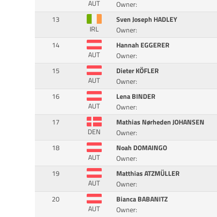
AUT
Owner:
13
Sven Joseph HADLEY
IRL
Owner:
14
Hannah EGGERER
AUT
Owner:
15
Dieter KÖFLER
AUT
Owner:
16
Lena BINDER
AUT
Owner:
17
Mathias Nørheden JOHANSEN
DEN
Owner:
18
Noah DOMAINGO
AUT
Owner:
19
Matthias ATZMÜLLER
AUT
Owner:
20
Bianca BABANITZ
AUT
Owner: