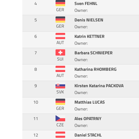
4
Sven FEHNL
GER
Owner:
5
Denis NIELSEN
GER
Owner:
6
Katrin KETTNER
AUT
Owner:
7
Barbara SCHNIEPER
SUI
Owner:
8
Katharina RHOMBERG
AUT
Owner:
9
Kirsten Katarina PACKOVA
SVK
Owner:
10
Matthias LUCAS
GER
Owner:
11
Ales OPATRNY
CZE
Owner:
12
Daniel STACHL