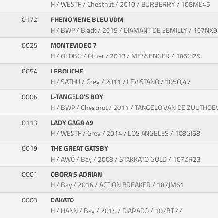
H / WESTF / Chestnut / 2010 / BURBERRY / 108ME45
0172
PHENOMENE BLEU VDM
H / BWP / Black / 2015 / DIAMANT DE SEMILLY / 107NX9
0025
MONTEVIDEO 7
H / OLDBG / Other / 2013 / MESSENGER / 106CI29
0054
LEBOUCHE
H / SATHU / Grey / 2011 / LEVISTANO / 105OJ47
0006
L-TANGELO'S BOY
H / BWP / Chestnut / 2011 / TANGELO VAN DE ZUUTHOE
0113
LADY GAGA 49
H / WESTF / Grey / 2014 / LOS ANGELES / 108GI58
0019
THE GREAT GATSBY
H / AWÖ / Bay / 2008 / STAKKATO GOLD / 107ZR23
0001
OBORA'S ADRIAN
H / Bay / 2016 / ACTION BREAKER / 107JM61
0003
DAKATO
H / HANN / Bay / 2014 / DIARADO / 107BT77