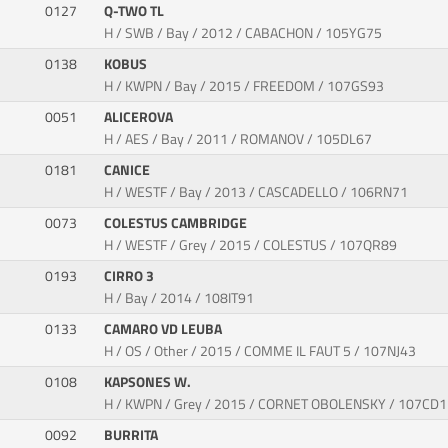
0127
Q-TWO TL
H / SWB / Bay / 2012 / CABACHON / 105YG75
0138
KOBUS
H / KWPN / Bay / 2015 / FREEDOM / 107GS93
0051
ALICEROVA
H / AES / Bay / 2011 / ROMANOV / 105DL67
0181
CANICE
H / WESTF / Bay / 2013 / CASCADELLO / 106RN71
0073
COLESTUS CAMBRIDGE
H / WESTF / Grey / 2015 / COLESTUS / 107QR89
0193
CIRRO 3
H / Bay / 2014 / 108IT91
0133
CAMARO VD LEUBA
H / OS / Other / 2015 / COMME IL FAUT 5 / 107NJ43
0108
KAPSONES W.
H / KWPN / Grey / 2015 / CORNET OBOLENSKY / 107CD
0092
BURRITA