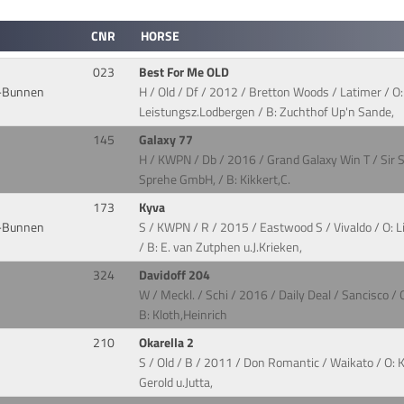
CNR
HORSE
023
Best For Me OLD
-Bunnen
H / Old / Df / 2012 / Bretton Woods / Latimer / O
Leistungsz.Lodbergen / B: Zuchthof Up'n Sande,
145
Galaxy 77
H / KWPN / Db / 2016 / Grand Galaxy Win T / Sir S
Sprehe GmbH, / B: Kikkert,C.
173
Kyva
-Bunnen
S / KWPN / R / 2015 / Eastwood S / Vivaldo / O: L
/ B: E. van Zutphen u.J.Krieken,
324
Davidoff 204
W / Meckl. / Schi / 2016 / Daily Deal / Sancisco 
B: Kloth,Heinrich
210
Okarella 2
S / Old / B / 2011 / Don Romantic / Waikato / O: 
Gerold u.Jutta,