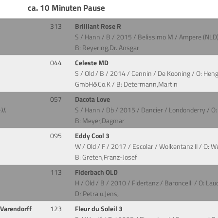
ca. 10 Minuten Pause
313
Brilliant Rose R
S / Hann / B / 2015 / Belissimo M / Ampere (NLD) 
B: Reyering,Dr. Ansgar
044
Celeste MD
S / Old / B / 2014 / Cennin / De Kooning / O: H
GmbH&Co.K / B: Determann,Martin
057
Dacota Love
.V.
S / Hann / Db / 2015 / Dancier / Londonderry / O
B: Meyer,Dagmar
095
Eddy Cool 3
W / Old / F / 2017 / Escolar / Wolkentanz II / O: 
B: Greten,Franz-Josef
113
Fiderbach OLD
H / Old / B / 2010 / Fidertanz / Baroncelli / O: L
Dr.Petra u.Jens,
Varendorff
123
Fleur du Soleil 3