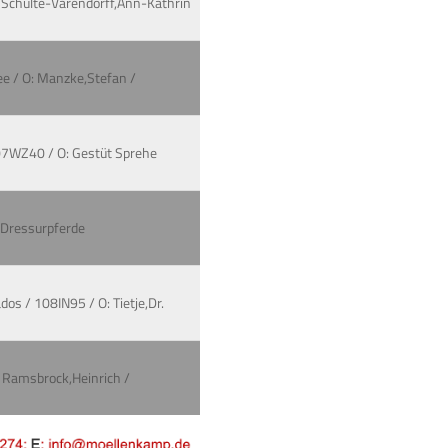
O: Schulte-Varendorff,Ann-Kathrin
ee / O: Manzke,Stefan /
 107WZ40 / O: Gestüt Sprehe
: Dressurpferde
os / 108IN95 / O: Tietje,Dr.
: Ramsbrock,Heinrich /