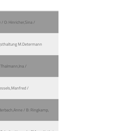
/ O: Hinricher,Sina /
engsthaltung M.Determann
: Thalmann,Ina /
Wessels,Manfred /
auderbach,Anne / B: Ringkamp,