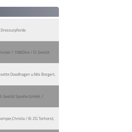
: Dressurpferde
inclair / 108JD44 / O: Gestüt
isette Doodhagen u.Nils Borgert,
/ O: Gestüt Sprehe GmbH, /
Kemper,Christa / B: ZG Torhorst,