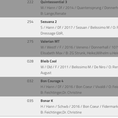
222
Quintessential 3
W / Hann / Df / 2014 / Quantensprung / Donnerhal
B: Lange,Renate
254
Sezuana 2
S / Hann / Df / 2017 / Sezuan / Belissimo M / O:
Dressage GbR,
275
Valerian MT
W / Westf / F / 2016 / Veneno / Donnerhall / 107
Elisabeth Max / B: ZG Strunk, Heike,Wilhelm u.Hei
028
Bleib Cool
W / Old / F / 2011 / Belissimo M / De Niro / O: R
August
032
Bon Courage 4
H / Hann / Df / 2016 / Bon Coeur / Vivaldi / O: Feic
B: Feichtinger,Dr. Christine
035
Bonar K
H / Hann / Schwb / 2016 / Bon Coeur / Fidermark 
B: Feichtinger,Dr. Christine