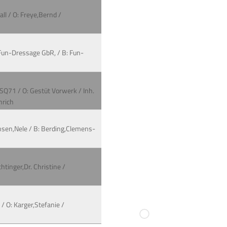
l / O: Freye,Bernd /
 Fun-Dressage GbR, / B: Fun-
SQ71 / O: Gestüt Vorwerk / Inh.
nrich
ensen,Nele / B: Berding,Clemens-
htinger,Dr. Christine /
/ O: Karger,Stefanie /