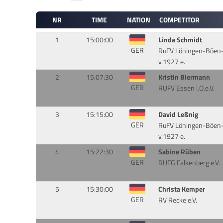
NR
TIME
NATION
COMPETITOR
1
15:00:00
Linda Schmidt
GER
RuFV Löningen-Böen
v.1927 e.
2
15:07:30
Kristin Biermann
GER
RUFV Essen i.O.e.V.
3
15:15:00
David Leßnig
GER
RuFV Löningen-Böen
v.1927 e.
4
15:22:30
Sabine Rüben
GER
RUFG Falkenberg e.V.
5
15:30:00
Christa Kemper
GER
RV Recke e.V.