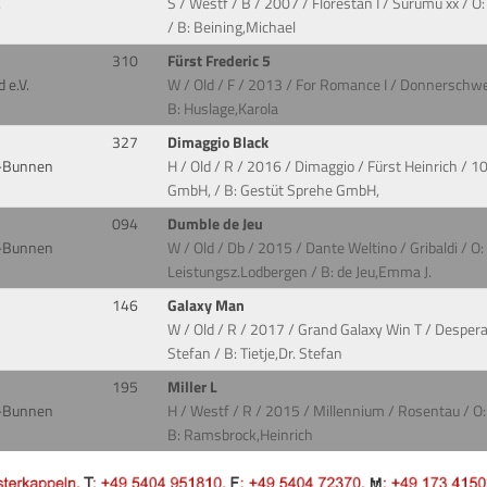
.
S / Westf / B / 2007 / Florestan I / Surumu xx / 
/ B: Beining,Michael
310
Fürst Frederic 5
 e.V.
W / Old / F / 2013 / For Romance I / Donnerschw
B: Huslage,Karola
327
Dimaggio Black
-Bunnen
H / Old / R / 2016 / Dimaggio / Fürst Heinrich /
GmbH, / B: Gestüt Sprehe GmbH,
094
Dumble de Jeu
-Bunnen
W / Old / Db / 2015 / Dante Weltino / Gribaldi / O
Leistungsz.Lodbergen / B: de Jeu,Emma J.
146
Galaxy Man
W / Old / R / 2017 / Grand Galaxy Win T / Desperad
Stefan / B: Tietje,Dr. Stefan
195
Miller L
-Bunnen
H / Westf / R / 2015 / Millennium / Rosentau / O
B: Ramsbrock,Heinrich