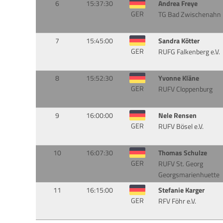
6
15:37:30
Andrea Freye
GER
TG Bad Zwischenahn
7
15:45:00
Sandra Kötter
GER
RUFG Falkenberg e.V.
8
15:52:30
Yvonne Kläne
GER
RUFV Cloppenburg
9
16:00:00
Nele Rensen
GER
RUFV Bösel e.V.
10
16:07:30
Thomas Schulze
GER
RUFV St. Georg
Georgsmarienhuette
11
16:15:00
Stefanie Karger
GER
RFV Föhr e.V.