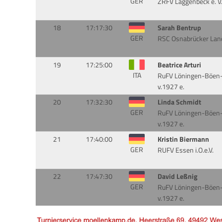
GER
ZRFV Laggenbeck e. V
18
17:17:30
Sarah Bentrup
GER
RSC Osnabrücker Land
19
17:25:00
Beatrice Arturi
ITA
RuFV Löningen-Böen
v.1927 e.
20
17:32:30
Linda Schmidt
GER
RuFV Löningen-Böen
v.1927 e.
21
17:40:00
Kristin Biermann
GER
RUFV Essen i.O.e.V.
22
17:47:30
David Leßnig
GER
RuFV Löningen-Böen
v.1927 e.