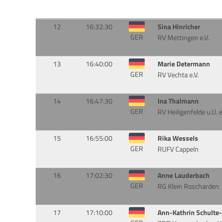
12
16:32:30
Sina Hinricher
GER
RV Mettingen e.V.
13
16:40:00
Marie Determann
GER
RV Vechta e.V.
14
16:47:30
Ina Thalmann
GER
RV Heiligenfelde u.U. e
15
16:55:00
Rika Wessels
GER
RUFV Cappeln
16
17:02:30
Anne Lauderbach
GER
RG Klein Roscharden
17
17:10:00
Ann-Kathrin Schulte-