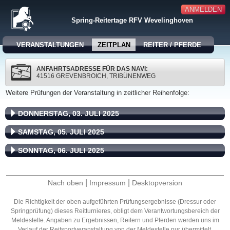
ANMELDEN
Spring-Reitertage RFV Wevelinghoven
VERANSTALTUNGEN
ZEITPLAN
REITER / PFERDE
ANFAHRTSADRESSE FÜR DAS NAVI:
41516 GREVENBROICH, TRIBÜNENWEG
Weitere Prüfungen der Veranstaltung in zeitlicher Reihenfolge:
DONNERSTAG, 03. JULI 2025
SAMSTAG, 05. JULI 2025
SONNTAG, 06. JULI 2025
|
|
Nach oben
Impressum
Desktopversion
Die Richtigkeit der oben aufgeführten Prüfungsergebnisse (Dressur oder
Springprüfung) dieses Reitturnieres, obligt dem Verantwortungsbereich der
Meldestelle. Angaben zu Ergebnissen, Reitern und Pferden werden uns im
Verlauf der Reitsportveranstaltung von der Meldestelle nur übermittelt.