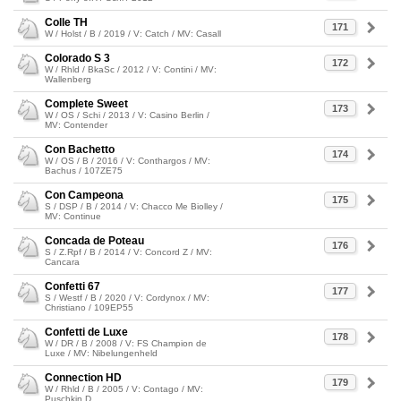
Colle TH
171
W / Holst / B / 2019 / V: Catch / MV: Casall
Colorado S 3
172
W / Rhld / BkaSc / 2012 / V: Contini / MV:
Wallenberg
Complete Sweet
173
W / OS / Schi / 2013 / V: Casino Berlin /
MV: Contender
Con Bachetto
174
W / OS / B / 2016 / V: Conthargos / MV:
Bachus / 107ZE75
Con Campeona
175
S / DSP / B / 2014 / V: Chacco Me Biolley /
MV: Continue
Concada de Poteau
176
S / Z.Rpf / B / 2014 / V: Concord Z / MV:
Cancara
Confetti 67
177
S / Westf / B / 2020 / V: Cordynox / MV:
Christiano / 109EP55
Confetti de Luxe
178
W / DR / B / 2008 / V: FS Champion de
Luxe / MV: Nibelungenheld
Connection HD
179
W / Rhld / B / 2005 / V: Contago / MV:
Puschkin D