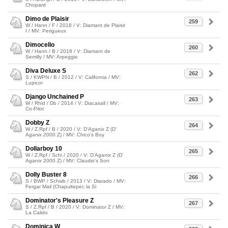
Chopard
Dimo de Plaisir
259
W / Hann / F / 2018 / V: Diamant de Plaisir
I / MV: Perigueux
Dimocello
260
W / Hann / B / 2018 / V: Diamant de
Semilly / MV: Arpeggio
Diva Deluxe S
262
S / KWPN / B / 2012 / V: California / MV:
Lupicor
Django Unchained P
263
W / Rhld / Db / 2014 / V: Diacasall / MV:
Co-Pilot
Dobby Z
264
W / Z.Rpf / B / 2020 / V: D'Aganix Z (D'
Aganix 2000 Z) / MV: Chico's Boy
Dollarboy 10
265
W / Z.Rpf / Schi / 2020 / V: D'Aganix Z (D'
Aganix 2000 Z) / MV: Claudio's Son
Dolly Buster 8
266
S / BWP / Schwb / 2013 / V: Diarado / MV:
Fergar Mail (Chapultepec la Si
Dominator's Pleasure Z
267
S / Z.Rpf / B / 2020 / V: Dominator Z / MV:
La Calido
Dominica W