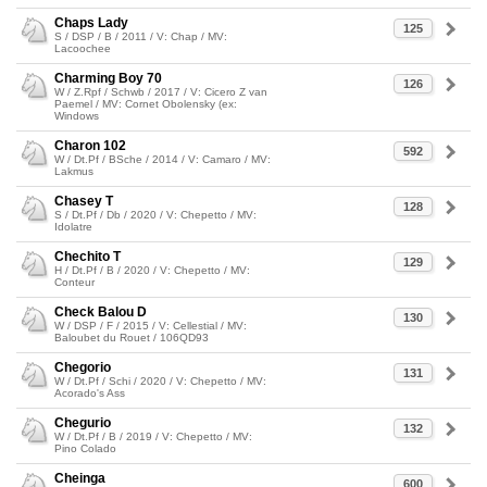
Chaps Lady
125
S / DSP / B / 2011 / V: Chap / MV:
Lacoochee
Charming Boy 70
126
W / Z.Rpf / Schwb / 2017 / V: Cicero Z van
Paemel / MV: Cornet Obolensky (ex:
Windows
Charon 102
592
W / Dt.Pf / BSche / 2014 / V: Camaro / MV:
Lakmus
Chasey T
128
S / Dt.Pf / Db / 2020 / V: Chepetto / MV:
Idolatre
Chechito T
129
H / Dt.Pf / B / 2020 / V: Chepetto / MV:
Conteur
Check Balou D
130
W / DSP / F / 2015 / V: Cellestial / MV:
Baloubet du Rouet / 106QD93
Chegorio
131
W / Dt.Pf / Schi / 2020 / V: Chepetto / MV:
Acorado's Ass
Chegurio
132
W / Dt.Pf / B / 2019 / V: Chepetto / MV:
Pino Colado
Cheinga
600