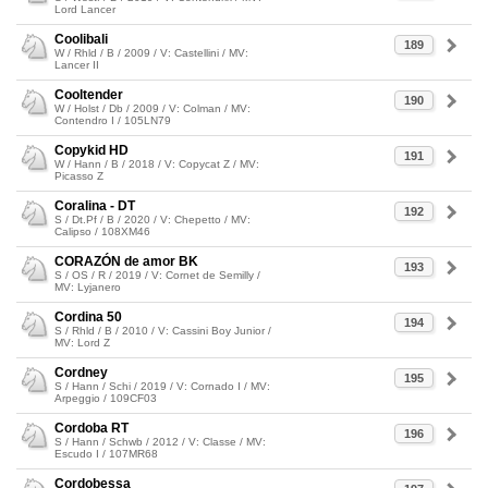
Lord Lancer
Coolibali
189
W / Rhld / B / 2009 / V: Castellini / MV:
Lancer II
Cooltender
190
W / Holst / Db / 2009 / V: Colman / MV:
Contendro I / 105LN79
Copykid HD
191
W / Hann / B / 2018 / V: Copycat Z / MV:
Picasso Z
Coralina - DT
192
S / Dt.Pf / B / 2020 / V: Chepetto / MV:
Calipso / 108XM46
CORAZÓN de amor BK
193
S / OS / R / 2019 / V: Cornet de Semilly /
MV: Lyjanero
Cordina 50
194
S / Rhld / B / 2010 / V: Cassini Boy Junior /
MV: Lord Z
Cordney
195
S / Hann / Schi / 2019 / V: Cornado I / MV:
Arpeggio / 109CF03
Cordoba RT
196
S / Hann / Schwb / 2012 / V: Classe / MV:
Escudo I / 107MR68
Cordobessa