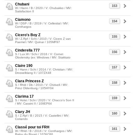
Chubani
153
W / Hann / B / 2020 / V: Chubakko / MV:
Satisfaction II
Ciamono
154
W / DSP / B / 2019 / V: Cellestial / MV:
Conthargos
Cicero's Boy Z
155
W / Z.Rpf / Schi / 2010 / V: Cicero Z van
Paemel / MV: Quinar / 105MF97
Cinderella 777
156
S / Lux.W / Schi / 2016 / V: Cornet
Obolensky (ex: Windows / MV: Stakkato
Claire 190
157
S / Hann / Schi / 2014 / V: Christian / MV:
Drosselklang II / 107ZX48
Clara Princess Z
158
S / Rhld / Db / 2010 / V: Chirivell / MV:
Prinz Oldenburg / 105HY04
Clarima 17
159
S / Holst / Schi / 2020 / V: Chacco's Son II
/ MV: Cassini II / 109EP64
Clary JH
160
S / Z.Rpf / B / 2015 / V: Castellini / MV:
Coriando
Classé pour toi FRH
161
W / Rhld / B / 2016 / V: Conthargos / MV:
Balou du Rouet / 107KC60