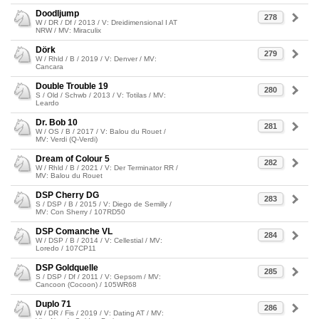
Doodljump
278
W / DR / Df / 2013 / V: Dreidimensional I AT
NRW / MV: Miraculix
Dörk
279
W / Rhld / B / 2019 / V: Denver / MV:
Cancara
Double Trouble 19
280
S / Old / Schwb / 2013 / V: Totilas / MV:
Leardo
Dr. Bob 10
281
W / OS / B / 2017 / V: Balou du Rouet /
MV: Verdi (Q-Verdi)
Dream of Colour 5
282
W / Rhld / B / 2021 / V: Der Terminator RR /
MV: Balou du Rouet
DSP Cherry DG
283
S / DSP / B / 2015 / V: Diego de Semilly /
MV: Con Sherry / 107RD50
DSP Comanche VL
284
W / DSP / B / 2014 / V: Cellestial / MV:
Loredo / 107CP11
DSP Goldquelle
285
S / DSP / Df / 2011 / V: Gepsom / MV:
Cancoon (Cocoon) / 105WR68
Duplo 71
286
W / DR / Fis / 2019 / V: Dating AT / MV: