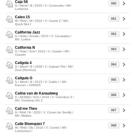
Caja 58
060
S / Westf / B / 2020 / V: Contendrix / MV:
Lordanos
Caleo 15
061
W / Rhld / Df / 2016 / V: Casmir Z / MV:
Quick Nick I
California Jazz
062
S / Holst / Schwb / 2015 / V: Canstakko /
MV: Lortino
California N
063
S / Holst / Schi / 2010 / V: Cassito / MV:
Casado
Caligola 4
064
S / Westf / B / 2008 / V: Captain Fire / MV:
Zeus (Nurzeus)
Caligula G
065
S / Westf / B / 2015 / V: Calido I / MV:
Kannan / 109IN25
Calina van de Kanaalweg
066
S / AESRpf / Schi / 2018 / V: Columbus Z /
MV: Cointreau AG Z
Call me Theo
067
H / Rhld / B / 2020 / V: Cornet de Semilly /
MV: Waldes
Calle Blomquist 7
068
W / Rhld / Db / 2016 / V: Contini / MV:
Lamoureux I