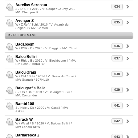
Aurelias Serenata
034
S / DR / F / 2019 / V: Cooper County WE /
MV: Champus K
Avenger Z
035
W / Z.Rpf / Schi / 2016 / V: Aganix du
Seigneur / MV: Cassini I
B - PFERDENAME
Badaboom
036
W / DSP / B / 2020 / V: Baggio / MV: Christ
Balou Bellini
037
W / Rhld / B / 2015 / V: Blockbuster I / MV:
Pro Ratio / 108XO73
Balou Grapi
038
W / Old / Schi / 2014 / V: Balou du Rouet /
MV: Granulit / 107HL10
Balougraf's Bella
039
S / OS / Db / 2019 / V: Balougraf ESC /
MV: Contender
Bambi 108
041
S / Holst / Db / 2009 / V: Casall / MV:
Askari
Barack W
042
W / Westf / B / 2020 / V: Balous Bellini /
MV: Lanero NRW
Barbaresca 2
043