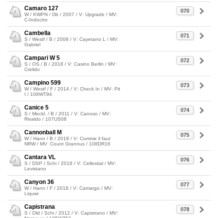
Camaro 127
070
W / KWPN / Db / 2007 / V: Upgrade / MV:
C-Indoctro
Cambella
071
S / Westf / B / 2008 / V: Cayetano L / MV:
Gabriel
Campari W 5
072
S / OS / B / 2018 / V: Casino Berlin / MV:
Crelido
Campino 599
073
W / Westf / F / 2014 / V: Check In / MV: Pit
I / 108WT94
Canice 5
074
S / Meckl. / B / 2011 / V: Canoso / MV:
Rivaldo / 107US08
Cannonball M
075
W / Hann / B / 2018 / V: Comme il faut
NRW / MV: Count Grannus / 108DR16
Cantara VL
076
S / DSP / Schi / 2018 / V: Cellestial / MV:
Levistano
Canyon 36
077
W / Hann / F / 2018 / V: Camargo / MV:
Liquwi
Capistrana
078
S / Old / Schi / 2012 / V: Capistrano / MV: