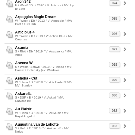
Aron 342
024
H / Westf / Db / 2020 / V: Aviador / MV: Up
to date
Arpeggios Magic Dream
025
W / Westf / Db / 2013 / V: Arpeggio / MV:
Pilot / 108EI66
Artic blue 4
026
W / Westf / B / 2019 / V: Action Blue / MV:
Coronas
Asamia
027
S / Rhld / Db / 2019 / V: Asagao xx / MV:
Abke
Ascona W
028
S / Westf / Schwb / 2019 / V: Alaba / MV:
Cornet Obolensky (ex: Windows
Ashoka - Cut
029
W / Hann / B / 2018 / V: A la Carte NRW /
MV: Stanley
Askarella
030
S / DSP / B / 2019 / V: Askari / MV:
Carvallo BB
Au Plaisir
032
W / Hann / B / 2018 / V: All Music / MV:
Royal Angelo I
Augustina van de Lohöfte
033
S / Hafl. / F / 2010 / V: Ambach-E / MV:
Nelos