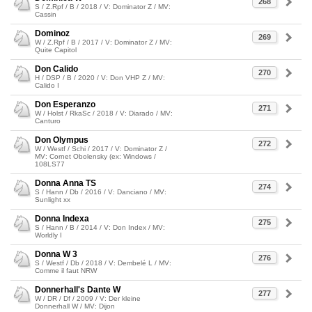
268
S / Z.Rpf / B / 2018 / V: Dominator Z / MV:
Cassin
Dominoz
269
W / Z.Rpf / B / 2017 / V: Dominator Z / MV:
Quite Capitol
Don Calido
270
H / DSP / B / 2020 / V: Don VHP Z / MV:
Calido I
Don Esperanzo
271
W / Holst / RkaSc / 2018 / V: Diarado / MV:
Canturo
Don Olympus
272
W / Westf / Schi / 2017 / V: Dominator Z /
MV: Cornet Obolensky (ex: Windows /
108LS77
Donna Anna TS
274
S / Hann / Db / 2016 / V: Danciano / MV:
Sunlight xx
Donna Indexa
275
S / Hann / B / 2014 / V: Don Index / MV:
Worldly I
Donna W 3
276
S / Westf / Db / 2018 / V: Dembelé L / MV:
Comme il faut NRW
Donnerhall's Dante W
277
W / DR / Df / 2009 / V: Der kleine
Donnerhall W / MV: Dijon