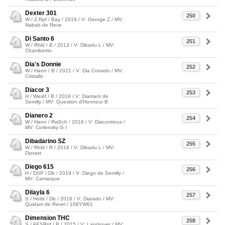
Dexter 301
250
W / Z.Rpf / Bay / 2019 / V: George Z / MV:
Nabab de Reve
Di Santo 6
251
W / Rhld / B / 2013 / V: Dibadu L / MV:
Chambertin
Dia's Donnie
252
W / Hann / B / 2021 / V: Dia Corrado / MV:
Cristallo
Diacor 3
253
H / Westf / B / 2019 / V: Diamant de
Semilly / MV: Question d'Honneur B
Dianero 2
254
W / Hann / RwSch / 2018 / V: Diacontinus /
MV: Corlensky G I
Dibadarino SZ
255
W / Rhld / R / 2018 / V: Dibadu L / MV:
Dynast
Diego 615
256
H / DSP / Db / 2019 / V: Diego de Semilly /
MV: Camarque
Dilayla 6
257
S / Holst / Db / 2018 / V: Diarado / MV:
Quidam de Revel / 108YW61
Dimension THC
258
S / AESRpf / B / 2015 / V: Landrover / MV: