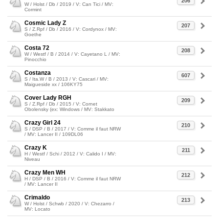
206
W / Holst / Db / 2019 / V: Can Tici / MV:
Cormint
Cosmic Lady Z
207
S / Z.Rpf / Db / 2016 / V: Cordynox / MV:
Goethe
Costa 72
208
W / Westf / B / 2014 / V: Cayetano L / MV:
Pinocchio
Costanza
607
S / Ita.W / B / 2013 / V: Cascari / MV:
Maigueside xx / 106KY75
Cover Lady RGH
209
S / Z.Rpf / Db / 2015 / V: Cornet
Obolensky (ex: Windows / MV: Stakkato
Crazy Girl 24
210
S / DSP / B / 2017 / V: Comme il faut NRW
/ MV: Lancer II / 109DL06
Crazy K
211
H / Westf / Schi / 2012 / V: Calido I / MV:
Niveau
Crazy Men WH
212
H / DSP / B / 2016 / V: Comme il faut NRW
/ MV: Lancer II
Crimaldo
213
W / Holst / Schwb / 2020 / V: Chezarro /
MV: Locato