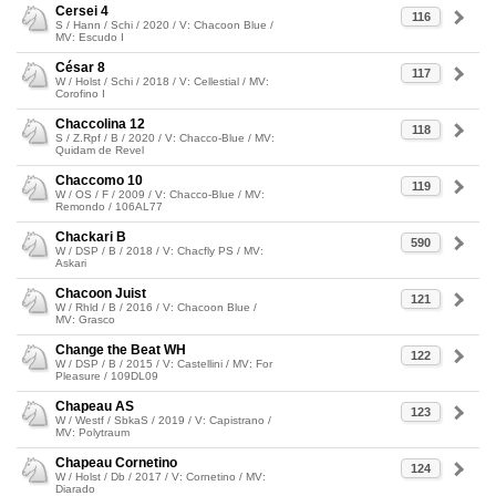
Cersei 4
116
S / Hann / Schi / 2020 / V: Chacoon Blue /
MV: Escudo I
César 8
117
W / Holst / Schi / 2018 / V: Cellestial / MV:
Corofino I
Chaccolina 12
118
S / Z.Rpf / B / 2020 / V: Chacco-Blue / MV:
Quidam de Revel
Chaccomo 10
119
W / OS / F / 2009 / V: Chacco-Blue / MV:
Remondo / 106AL77
Chackari B
590
W / DSP / B / 2018 / V: Chacfly PS / MV:
Askari
Chacoon Juist
121
W / Rhld / B / 2016 / V: Chacoon Blue /
MV: Grasco
Change the Beat WH
122
W / DSP / B / 2015 / V: Castellini / MV: For
Pleasure / 109DL09
Chapeau AS
123
W / Westf / SbkaS / 2019 / V: Capistrano /
MV: Polytraum
Chapeau Cornetino
124
W / Holst / Db / 2017 / V: Cornetino / MV:
Diarado