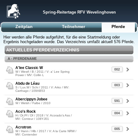
Spring-Reitertage RFV Wevelinghoven
Zeitplan
Teilnehmer
Pferde
Hier werden alle Pferde aufgeführt, für die eine Startmeldung oder
Ergebnis hochgeladen wurde. Das Verzeichnis umfaßt aktuell 576 Pferde.
AKTUELLES PFERDEVERZEICHNIS
A - PFERDENAME
A'lee Classic W
002
W / Westf / B / 2011 / V: a' Lee Spring
Power / MV: Collin L
Abdu de Léau
003
S / Lux.W / Schi / 2011 / V: Arko / MV:
Carthago / 109AB53
Abercippyn Jobee
591
W / Welsh / Falbe / 2010
Aco's Rock
004
H / Dt.Pf / Df / 2018 / V: Acorado's Ass /
MV: Conteur / 108YJ01
Acrotron
005
W / Hann / Hlb / 2017 / V: A la Carte NRW /
MV: Contender