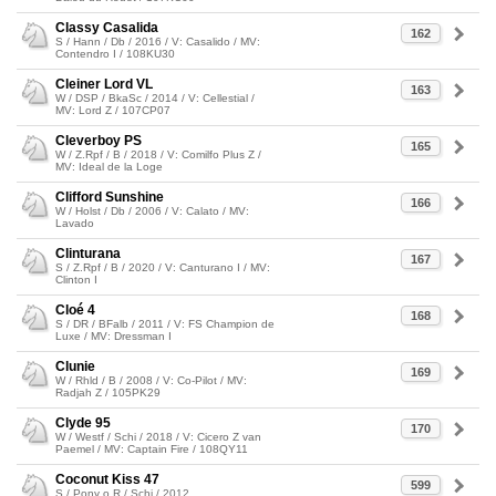
Classy Casalida
162
S / Hann / Db / 2016 / V: Casalido / MV:
Contendro I / 108KU30
Cleiner Lord VL
163
W / DSP / BkaSc / 2014 / V: Cellestial /
MV: Lord Z / 107CP07
Cleverboy PS
165
W / Z.Rpf / B / 2018 / V: Comilfo Plus Z /
MV: Ideal de la Loge
Clifford Sunshine
166
W / Holst / Db / 2006 / V: Calato / MV:
Lavado
Clinturana
167
S / Z.Rpf / B / 2020 / V: Canturano I / MV:
Clinton I
Cloé 4
168
S / DR / BFalb / 2011 / V: FS Champion de
Luxe / MV: Dressman I
Clunie
169
W / Rhld / B / 2008 / V: Co-Pilot / MV:
Radjah Z / 105PK29
Clyde 95
170
W / Westf / Schi / 2018 / V: Cicero Z van
Paemel / MV: Captain Fire / 108QY11
Coconut Kiss 47
599
S / Pony o.R / Schi / 2012