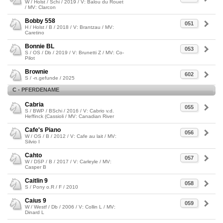
W / Holst / Schi / 2019 / V: Balou du Rouet
/ MV: Clarcon
Bobby 558
051
H / Holst / B / 2018 / V: Brantzau / MV:
Caretino
Bonnie BL
053
S / OS / Db / 2019 / V: Brunetti Z / MV: Co-
Pilot
Brownie
602
S / -n.gefunde / 2025
C - PFERDENAME
Cabria
055
S / BWP / BSchi / 2016 / V: Cabrio v.d.
Heffinck (Cassioli / MV: Canadian River
Cafe's Piano
056
W / OS / B / 2012 / V: Cafe au lait / MV:
Silvio I
Cahto
057
W / DSP / B / 2017 / V: Carleyle / MV:
Casper B
Caitlin 9
058
S / Pony o.R / F / 2010
Caius 9
059
W / Westf / Db / 2006 / V: Collin L / MV:
Dinard L