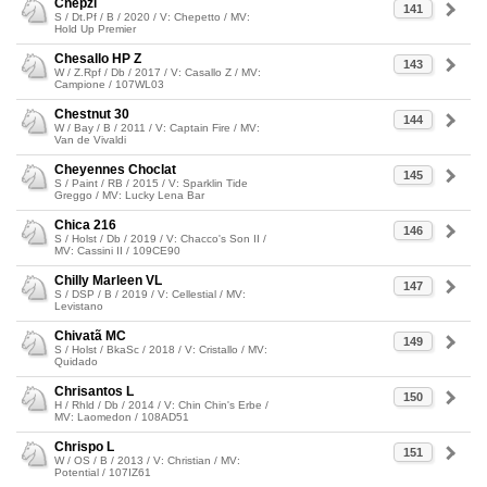
Chepzi
141
S / Dt.Pf / B / 2020 / V: Chepetto / MV:
Hold Up Premier
Chesallo HP Z
143
W / Z.Rpf / Db / 2017 / V: Casallo Z / MV:
Campione / 107WL03
Chestnut 30
144
W / Bay / B / 2011 / V: Captain Fire / MV:
Van de Vivaldi
Cheyennes Choclat
145
S / Paint / RB / 2015 / V: Sparklin Tide
Greggo / MV: Lucky Lena Bar
Chica 216
146
S / Holst / Db / 2019 / V: Chacco's Son II /
MV: Cassini II / 109CE90
Chilly Marleen VL
147
S / DSP / B / 2019 / V: Cellestial / MV:
Levistano
Chivatã MC
149
S / Holst / BkaSc / 2018 / V: Cristallo / MV:
Quidado
Chrisantos L
150
H / Rhld / Db / 2014 / V: Chin Chin's Erbe /
MV: Laomedon / 108AD51
Chrispo L
151
W / OS / B / 2013 / V: Christian / MV:
Potential / 107IZ61