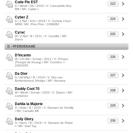
Cutie Pie EST
223
S / Westf / Db / 2020 / V: Cascadello Boy
RM / MV: Calido I
Cyber Z
224
S / Z.Rpf / Schi / 2018 / V: Comme il faut
NRW / MV: Phin Phin / 108MJ82
Cyrac
225
W / Z.Rpf / B / 2011 / V: Candillo / MV:
Darco
D - PFERDENAME
D'Incanto
226
W / CH.Wb / Schwb / 2012 / V: D'Inzeo
(Thorgal de Kezeg) / MV: Corofino I /
106XG55
Da Dior
227
S / AESRpf / B / 2016 / V: Dior van
Berkenbroeck (Vertigo / MV: Nonstop
Daddy Cool 70
228
W / Westf / Schwb / 2020 / V: Diaron / MV:
Lordanos
Dahlia la Majorie
229
S / Holst / B / 2020 / V: Diamant de Semilly
/ MV: Carvallo BB
Daily Glory
230
S / Hann / B / 2018 / V: Diamant de Plaisir
I / MV: Graf Top