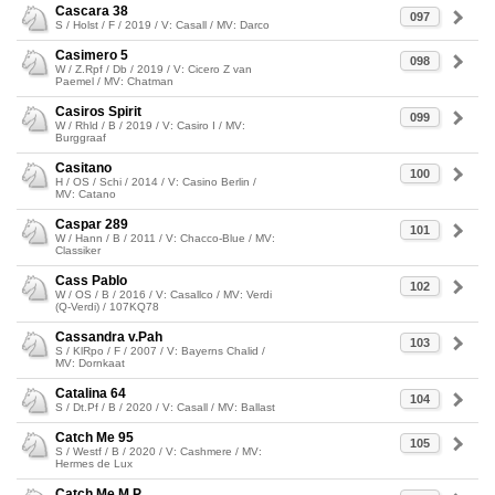
Cascara 38
097
S / Holst / F / 2019 / V: Casall / MV: Darco
Casimero 5
098
W / Z.Rpf / Db / 2019 / V: Cicero Z van
Paemel / MV: Chatman
Casiros Spirit
099
W / Rhld / B / 2019 / V: Casiro I / MV:
Burggraaf
Casitano
100
H / OS / Schi / 2014 / V: Casino Berlin /
MV: Catano
Caspar 289
101
W / Hann / B / 2011 / V: Chacco-Blue / MV:
Classiker
Cass Pablo
102
W / OS / B / 2016 / V: Casallco / MV: Verdi
(Q-Verdi) / 107KQ78
Cassandra v.Pah
103
S / KlRpo / F / 2007 / V: Bayerns Chalid /
MV: Dornkaat
Catalina 64
104
S / Dt.Pf / B / 2020 / V: Casall / MV: Ballast
Catch Me 95
105
S / Westf / B / 2020 / V: Cashmere / MV:
Hermes de Lux
Catch Me M.P.