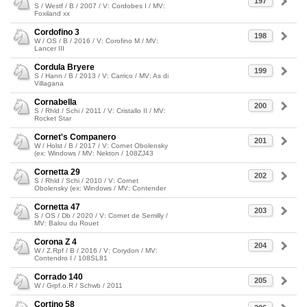
197
S / Westf / B / 2007 / V: Cordobes I / MV:
Foxiland xx
Cordofino 3
198
W / OS / B / 2016 / V: Corofino M / MV:
Lancer III
Cordula Bryere
199
S / Hann / B / 2013 / V: Carrico / MV: As di
Villagana
Cornabella
200
S / Rhld / Schi / 2011 / V: Cristallo II / MV:
Rocket Star
Cornet's Companero
201
W / Holst / B / 2017 / V: Cornet Obolensky
(ex: Windows / MV: Nekton / 108ZJ43
Cornetta 29
202
S / Rhld / Schi / 2010 / V: Cornet
Obolensky (ex: Windows / MV: Contender
Cornetta 47
203
S / OS / Db / 2020 / V: Cornet de Semilly /
MV: Balou du Rouet
Corona Z 4
204
W / Z.Rpf / B / 2016 / V: Corydon / MV:
Contendro I / 108SL81
Corrado 140
205
W / Grpf.o.R / Schwb / 2011
Cortino 58