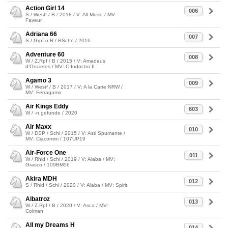
Action Girl 14
006
S / Westf / B / 2018 / V: All Music / MV:
Faveur
Adriana 66
007
S / Grpf.o.R / BSche / 2016
Adventure 60
008
W / Z.Rpf / B / 2015 / V: Amadeus
d'Oncieres / MV: C-Indoctro II
Agamo 3
009
W / Westf / B / 2017 / V: A la Carte NRW /
MV: Ferragamo
Air Kings Eddy
603
W / -n.gefunde / 2020
Air Maxx
010
W / DSP / Schi / 2015 / V: Asti Spumante /
MV: Ciacomini / 107UP19
Air-Force One
011
W / Rhld / Schi / 2019 / V: Alaba / MV:
Grasco / 109BM56
Akira MDH
012
S / Rhld / Schi / 2020 / V: Alaba / MV: Spirit
Albatroz
013
W / Z.Rpf / B / 2020 / V: Asca / MV:
Colman
All my Dreams H
014