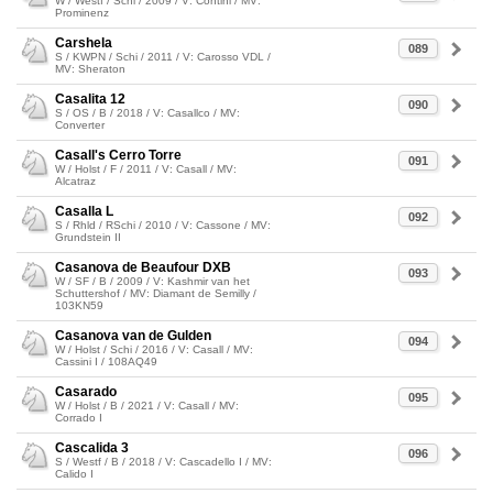
W / Westf / Schi / 2009 / V: Contini / MV:
Prominenz
Carshela
089
S / KWPN / Schi / 2011 / V: Carosso VDL /
MV: Sheraton
Casalita 12
090
S / OS / B / 2018 / V: Casallco / MV:
Converter
Casall's Cerro Torre
091
W / Holst / F / 2011 / V: Casall / MV:
Alcatraz
Casalla L
092
S / Rhld / RSchi / 2010 / V: Cassone / MV:
Grundstein II
Casanova de Beaufour DXB
093
W / SF / B / 2009 / V: Kashmir van het
Schuttershof / MV: Diamant de Semilly /
103KN59
Casanova van de Gulden
094
W / Holst / Schi / 2016 / V: Casall / MV:
Cassini I / 108AQ49
Casarado
095
W / Holst / B / 2021 / V: Casall / MV:
Corrado I
Cascalida 3
096
S / Westf / B / 2018 / V: Cascadello I / MV:
Calido I