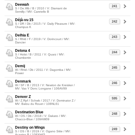
Deewah
241
S / Oe.Wb / B / 2010 / V: Diamant de
Semilly / MV: Caretello B
Déjà-vu 15
242
S / DR / Db / 2015 / V: Daily Pleasure / MV:
Champus K
Delhia E
243
S / Rhld / F / 2019 / V: Dorincourt / MV:
Dancier
Delona 4
244
S / Holst / B / 2011 / V: Quarz / MV:
Chambertin
Demij
245
W / Rhld / Db / 2011 / V: Dagomba / MV:
Power
Denmark
246
W / SF / B / 2013 / V: Newton de Kreisker /
MV: Vas Y Donc Longane / 106AV89
Denver Z
595
W / Z.Rpf / Schwb / 2017 / V: Dominator Z /
MV: Balou du Rouet / 108NL61
Destination Blue
248
W / OS / Db / 2018 / V: Dakato / MV:
Chacco-Blue / 109AW09
Destiny on Wings
249
S / OS / B / 2019 / V: Ogano Sitte / MV:
Acasino B / 108XH45