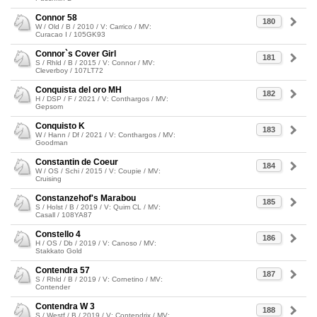
Connor 58
180
W / Old / B / 2010 / V: Carrico / MV:
Curacao I / 105GK93
Connor`s Cover Girl
181
S / Rhld / B / 2015 / V: Connor / MV:
Cleverboy / 107LT72
Conquista del oro MH
182
H / DSP / F / 2021 / V: Conthargos / MV:
Gepsom
Conquisto K
183
W / Hann / Df / 2021 / V: Conthargos / MV:
Goodman
Constantin de Coeur
184
W / OS / Schi / 2015 / V: Coupie / MV:
Cruising
Constanzehof's Marabou
185
S / Holst / B / 2019 / V: Quim CL / MV:
Casall / 108YA87
Constello 4
186
H / OS / Db / 2019 / V: Canoso / MV:
Stakkato Gold
Contendra 57
187
S / Rhld / B / 2019 / V: Cornetino / MV:
Contender
Contendra W 3
188
S / Westf / B / 2019 / V: Contendrix / MV: