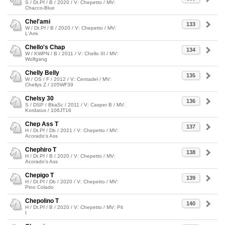
S / Dt.Pf / B / 2020 / V: Chepetto / MV:
Chacco-Blue
Chel'ami
133
W / Dt.Pf / B / 2020 / V: Chepetto / MV:
L'Ami
Chello's Chap
134
W / KWPN / B / 2011 / V: Chello III / MV:
Wolfgang
Chelly Belly
135
W / OS / F / 2012 / V: Centadel / MV:
Chellys Z / 105WF39
Chelsy 30
136
S / DSP / BkaSc / 2011 / V: Casper B / MV:
Kordatus / 106JT16
Chep Ass T
137
H / Dt.Pf / Db / 2021 / V: Chepetto / MV:
Acorado's Ass
Chephiro T
138
H / Dt.Pf / B / 2020 / V: Chepetto / MV:
Acorado's Ass
Chepigo T
139
H / Dt.Pf / Db / 2020 / V: Chepetto / MV:
Pino Colado
Chepolino T
140
H / Dt.Pf / B / 2020 / V: Chepetto / MV: Pit
I