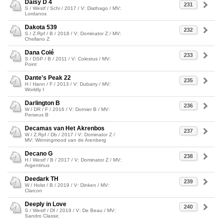
Daisy D 4
231
S / Westf / Schi / 2017 / V: Diathago / MV:
Lordanos
Dakota 539
232
S / Z.Rpf / B / 2018 / V: Dominator Z / MV:
Chellano Z
Dana Colé
233
S / DSP / B / 2011 / V: Colestus / MV:
Point
Dante's Peak 22
235
H / Hann / F / 2013 / V: Dubarry / MV:
Worldly I
Darlington B
236
W / DR / F / 2016 / V: Dornier B / MV:
Perseus B
Decamas van Het Akrenbos
237
W / Z.Rpf / Db / 2017 / V: Dominator Z /
MV: Winningmood van de Arenberg
Decano G
238
H / Westf / B / 2017 / V: Dominator Z / MV:
Argentinus
Deedark TH
239
W / Holst / B / 2019 / V: Dinken / MV:
Clarcon
Deeply in Love
240
S / Westf / Df / 2019 / V: De Beau / MV:
Sandro Classic