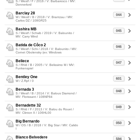
S / Westf / F / 2016 / V: Barbaresco / MV:
Donnerlord
Barclay 28
044
W / Westf / B / 2018 / V: Brantzau / MV:
Carlos DZ / 108GR25
Bashira MB
045
S / Westf / Schwb / 2019 / V: Balounito /
MV: Carry Wind
Batida de Côco 2
046
S / Westf / Schi / 2018 / V: Balounito / MV:
Cornet Obolensky (ex: Windows
Beliece
047
S / Rhld / B / 2005 / V: Belissimo M / MV:
Funkenspiel
Bentley One
601
W / Z.Rpf / 0
Bernada 3
048
S / Westf / B / 2014 / V: Balous Diamond /
MV: Florissant / 108NP84
Bernadette 32
049
S / Rhld / F / 2013 / V: Balou du Rouet /
MV: Clinton II / 106HL00
Big Bernardo
050
W / OS / B / 2018 / V: Big Star / MV: Calido
I
Blanco Belvedere
594