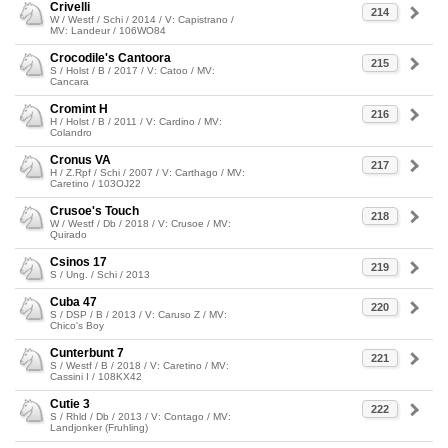
Crivelli
214
W / Westf / Schi / 2014 / V: Capistrano /
MV: Landeur / 106WO84
Crocodile's Cantoora
215
S / Holst / B / 2017 / V: Catoo / MV:
Cancara
Cromint H
216
H / Holst / B / 2011 / V: Cardino / MV:
Colandro
Cronus VA
217
H / Z.Rpf / Schi / 2007 / V: Carthago / MV:
Caretino / 103OJ22
Crusoe's Touch
218
W / Westf / Db / 2018 / V: Crusoe / MV:
Quirado
Csinos 17
219
S / Ung. / Schi / 2013
Cuba 47
220
S / DSP / B / 2013 / V: Caruso Z / MV:
Chico's Boy
Cunterbunt 7
221
S / Westf / B / 2018 / V: Caretino / MV:
Cassini I / 108KX42
Cutie 3
222
S / Rhld / Db / 2013 / V: Contago / MV:
Landjonker (Fruhling)