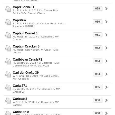
Narew xx / 105WZ62
Capri Sonne H
079
S / Rhld / Schi / 2012 / V: Cassini Boy
Junior / MV: Sandro Classic
Capritzia
080
S / Rhld / F / 2015 / V: Couleur-Rubin / MV:
Alcatraz / 107PI71
Captain Cornet 6
081
H / Holst / B / 2019 / V: Cornetino / MV:
Connor
Captain Cracker 5
082
H / Holst / Schi / 2019 / V: Crack / MV:
Locato
Caribbean Crush FS
083
H / Westf / B / 2015 / V: Colestus / MV:
Comme il faut NRW / 107KC28
Carl der Große 39
084
W / Hann / Db / 2019 / V: Cabo Verde /
MV: Check In
Carla 271
085
S / Westf / R / 2019 / V: Cornado I / MV:
Grosso Z
Carletto 8
086
W / OS / Db / 2008 / V: Converter / MV:
Larome
Carlsson A
088