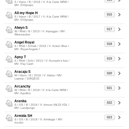
S / Hann / B / 2018 / V: A la Carte NRW /
MV: D'Olympic
All my Hope H
015
S / Hann / B / 2017 / V: A la Carte NRW /
MV: D'Olympic
Alwyn S
017
W / Rhld / B / 2013 / V: Arpeggio / MV:
Weinzauber
Angel Royal
018
S / Rhld / Schwb / 2019 / V: Action Blue /
MV: Royal Angelo I
Apsy T
019
S / Rhld / Schi / 2013 / V: Acorado's Ass /
MV: Pay Cash
Aracaju S
020
W / Hann / B / 2018 / V: Alaba / MV:
Laptop / 108QE32
Arcanchy
021
W / Rhld / B / 2018 / V: A la Carte NRW /
MV: Aquilino
Arenita
022
S / OS / B / 2018 / V: Arezzo (NLD) VDL /
MV: Landjunge
Armida SH
023
S / OS / B / 2018 / V: Armitage / MV:
Incolor