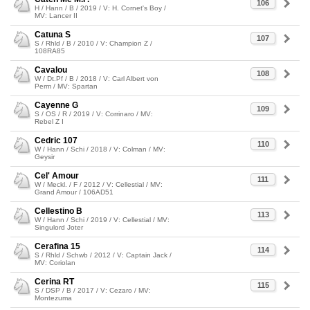
106
H / Hann / B / 2019 / V: H. Cornet's Boy /
MV: Lancer II
Catuna S
107
S / Rhld / B / 2010 / V: Champion Z /
108RA85
Cavalou
108
W / Dt.Pf / B / 2018 / V: Carl Albert von
Perm / MV: Spartan
Cayenne G
109
S / OS / R / 2019 / V: Corrinaro / MV:
Rebel Z I
Cedric 107
110
W / Hann / Schi / 2018 / V: Colman / MV:
Geysir
Cel' Amour
111
W / Meckl. / F / 2012 / V: Cellestial / MV:
Grand Amour / 106AD51
Cellestino B
113
W / Hann / Schi / 2019 / V: Cellestial / MV:
Singulord Joter
Cerafina 15
114
S / Rhld / Schwb / 2012 / V: Captain Jack /
MV: Coriolan
Cerina RT
115
S / DSP / B / 2017 / V: Cezaro / MV:
Montezuma