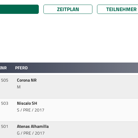
ZEITPLAN
TEILNEHMER
KNR
PFERD
505
Corona NR
M
503
Niscalo SH
S / PRE / 2017
501
Atenas Alhamilla
G / PRE / 2017