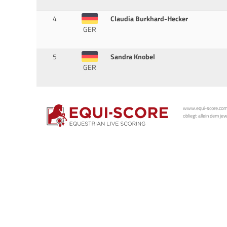
4
Claudia Burkhard-Hecker
GER
5
Sandra Knobel
GER
www.equi-score.com i
obliegt allein dem je