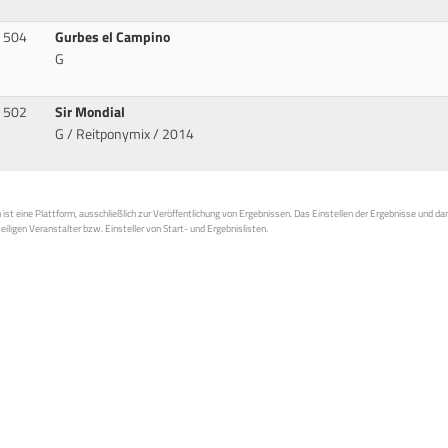
504
Gurbes el Campino
G
502
Sir Mondial
G / Reitponymix / 2014
st eine Plattform, ausschließlich zur Veröffentlichung von Ergebnissen. Das Einstellen der Ergebnisse und da
weiligen Veranstalter bzw. Einsteller von Start- und Ergebnislisten.