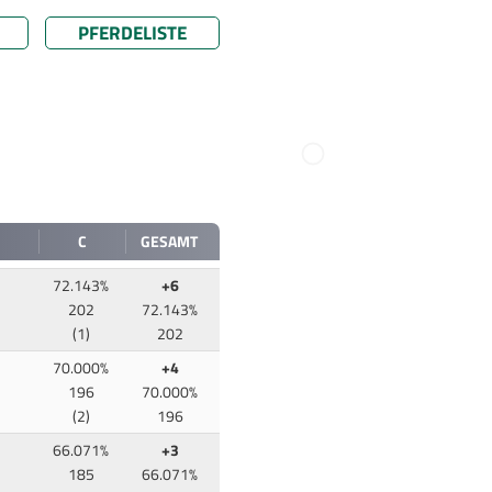
PFERDELISTE
C
GESAMT
72.143%
+6
202
72.143%
(1)
202
70.000%
+4
196
70.000%
(2)
196
66.071%
+3
185
66.071%