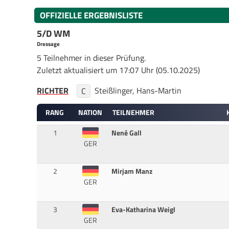
OFFIZIELLE ERGEBNISLISTE
5/D WM
Dressage
5 Teilnehmer in dieser Prüfung.
Zuletzt aktualisiert um 17:07 Uhr (05.10.2025)
RICHTER
Steißlinger, Hans-Martin
C
RANG
NATION
TEILNEHMER
1
Nené Gall
GER
2
Mirjam Manz
GER
3
Eva-Katharina Weigl
GER