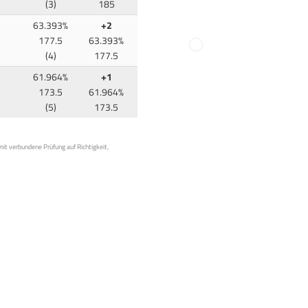
(3)
185
63.393%
+2
177.5
63.393%
(4)
177.5
61.964%
+1
173.5
61.964%
(5)
173.5
mit verbundene Prüfung auf Richtigkeit,