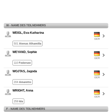
W - NAME DES TEILNEHMERS
WEIGL, Eva-Katharina
GER
501
Atenas Alhamilla
WEYAND, Sophie
GER
110
Federsee
WOJTAS, Jagoda
GER
204
Amaretto
WRIGHT, Anna
GER
259
Ida
F - NAME DES TEILNEHMERS