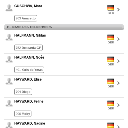
GUSCHWA, Mara
GER
703
Amaretto
H - NAME DES TEILNEHMERS
HALFMANN, Niklas
GER
752
Descarda GP
HALFMANN, Noée
GER
401
Yaris de Ymas
HAYWARD, Elise
GER
704
Diego
HAYWARD, Feline
GER
206
Moby
HAYWARD, Nadine