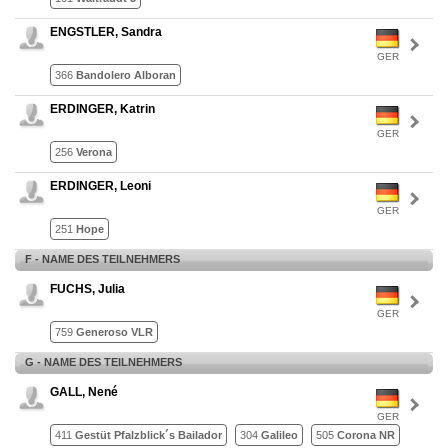
ENGSTLER, Sandra
GER
366
Bandolero Alboran
ERDINGER, Katrin
GER
256
Verona
ERDINGER, Leoni
GER
251
Hope
F - NAME DES TEILNEHMERS
FUCHS, Julia
GER
759
Generoso VLR
G - NAME DES TEILNEHMERS
GALL, Nené
GER
411
Gestüt Pfalzblick´s Bailador
304
Galileo
505
Corona NR