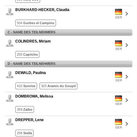
BURKHARD-HECKER, Claudia
GER
504
Gurbes el Campino
C - NAME DES TEILNEHMERS
COLINDRES, Miriam
GER
255
Capricho
D - NAME DES TEILNEHMERS
DEWALD, Paulina
GER
410
Sunrise
303
Aramis du Goupil
DOMBROWA, Melissa
GER
359
Zaibo
DREPPER, Lene
GER
258
Stella