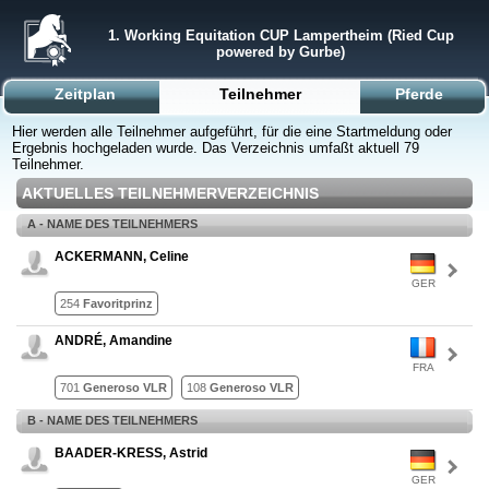
1. Working Equitation CUP Lampertheim (Ried Cup
powered by Gurbe)
Zeitplan
Teilnehmer
Pferde
Hier werden alle Teilnehmer aufgeführt, für die eine Startmeldung oder
Ergebnis hochgeladen wurde. Das Verzeichnis umfaßt aktuell 79
Teilnehmer.
AKTUELLES TEILNEHMERVERZEICHNIS
A - NAME DES TEILNEHMERS
ACKERMANN, Celine
GER
254
Favoritprinz
ANDRÉ, Amandine
FRA
701
Generoso VLR
108
Generoso VLR
B - NAME DES TEILNEHMERS
BAADER-KRESS, Astrid
GER