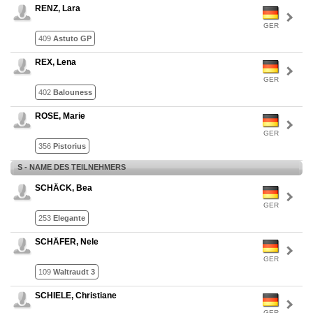
RENZ, Lara
GER
409
Astuto GP
REX, Lena
GER
402
Balouness
ROSE, Marie
GER
356
Pistorius
S - NAME DES TEILNEHMERS
SCHÄCK, Bea
GER
253
Elegante
SCHÄFER, Nele
GER
109
Waltraudt 3
SCHIELE, Christiane
GER