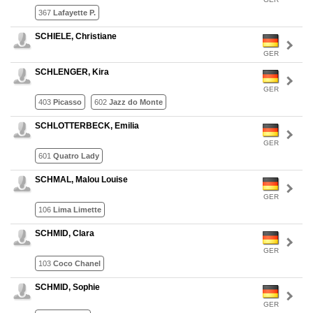
367
Lafayette P.
SCHIELE, Christiane
GER
SCHLENGER, Kira
GER
403
Picasso
602
Jazz do Monte
SCHLOTTERBECK, Emilia
GER
601
Quatro Lady
SCHMAL, Malou Louise
GER
106
Lima Limette
SCHMID, Clara
GER
103
Coco Chanel
SCHMID, Sophie
GER