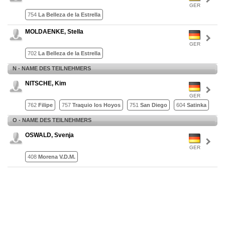
GER
754
La Belleza de la Estrella
MOLDAENKE, Stella
GER
702
La Belleza de la Estrella
N - NAME DES TEILNEHMERS
NITSCHE, Kim
GER
762
Filipe
757
Traquio los Hoyos
751
San Diego
604
Satinka
O - NAME DES TEILNEHMERS
OSWALD, Svenja
GER
408
Morena V.D.M.