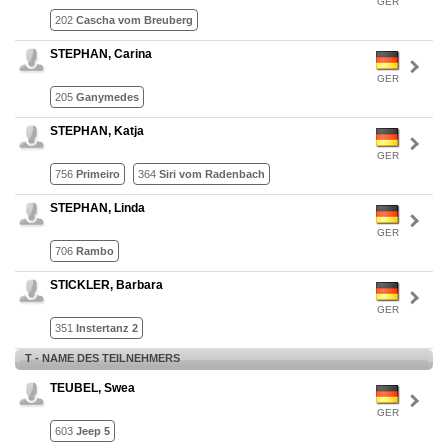
GER
202
Cascha vom Breuberg
STEPHAN, Carina
GER
205
Ganymedes
STEPHAN, Katja
GER
756
Primeiro
364
Siri vom Radenbach
STEPHAN, Linda
GER
706
Rambo
STICKLER, Barbara
GER
351
Instertanz 2
T - NAME DES TEILNEHMERS
TEUBEL, Swea
GER
603
Jeep 5