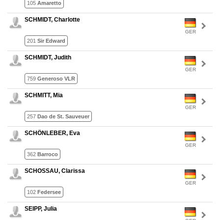
105
Amaretto
SCHMIDT, Charlotte
GER
201
Sir Edward
SCHMIDT, Judith
GER
759
Generoso VLR
SCHMITT, Mia
GER
257
Dao de St. Sauveuer
SCHÖNLEBER, Eva
GER
362
Barroco
SCHOSSAU, Clarissa
GER
102
Federsee
SEIPP, Julia