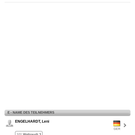
E - NAME DES TEILNEHMERS
ENGELHARDT, Leni
GER
101
Waltraudt 3