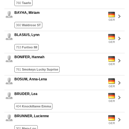
760
Taarlo
BAYHA, Miriam
GER
360
Waldrose ST
BLASIUS, Lynn
GER
753
Furtivo IM
BONIFER, Hannah
GER
761
Smokeys Lucky Suprise
BOSUM, Anna-Lena
GER
BRUDER, Lea
GER
404
Knockillaree Emma
BRUNNER, Lucienne
GER
301
Mary-Lou