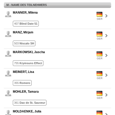
M - NAME DES TEILNEHMERS
MANNER, Milena
GER
407
Blind Date 51
MANZ, Mirjam
GER
503
Niscalo SH
MARKOWSKI, Jascha
GER
755
Krymsuns Effect
MEINERT, Lisa
GER
355
Romero
MOHLER, Tamara
GER
361
Dao de St. Sauveur
MOLDAENKE, Julia