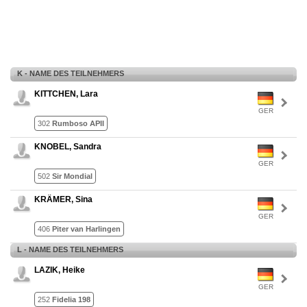
K - NAME DES TEILNEHMERS
KITTCHEN, Lara
GER
302
Rumboso APII
KNOBEL, Sandra
GER
502
Sir Mondial
KRÄMER, Sina
GER
406
Piter van Harlingen
L - NAME DES TEILNEHMERS
LAZIK, Heike
GER
252
Fidelia 198