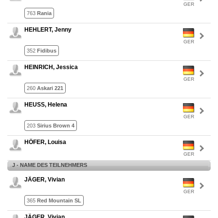
GER
763
Rania
HEHLERT, Jenny
GER
352
Fidibus
HEINRICH, Jessica
GER
260
Askari 221
HEUSS, Helena
GER
203
Sirius Brown 4
HÖFER, Louisa
GER
J - NAME DES TEILNEHMERS
JÄGER, Vivian
GER
365
Red Mountain SL
JÄGER, Vivian