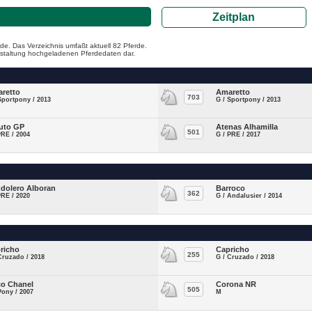
Zeitplan
de. Das Verzeichnis umfaßt aktuell 82 Pferde.
ranstaltung hochgeladenen Pferdedaten dar.
retto
Amaretto
703
Sportpony / 2013
G / Sportpony / 2013
uto GP
Atenas Alhamilla
501
PRE / 2004
G / PRE / 2017
dolero Alboran
Barroco
362
PRE / 2020
G / Andalusier / 2014
richo
Capricho
255
Cruzado / 2018
G / Cruzado / 2018
o Chanel
Corona NR
505
Pony / 2007
M