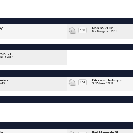
by
Morena V.D.M.
408
M / Murgese / 2016
calo SH
PRE / 2017
torius
Piter van Harlingen
406
2015
S / Friese / 2012
ia
Red Mountain SL