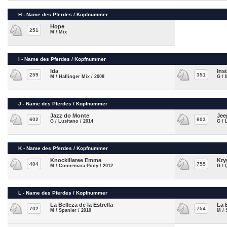
H - Name des Pferdes / Kopfnummer
Hope
251
M / Mix
I - Name des Pferdes / Kopfnummer
Ida
Ins
259
351
M / Haflinger Mix / 2008
G / 
J - Name des Pferdes / Kopfnummer
Jazz do Monte
Jee
602
603
G / Lusitano / 2014
G / 
K - Name des Pferdes / Kopfnummer
Knockillaree Emma
Kry
404
755
M / Connemara Pony / 2012
G / 
L - Name des Pferdes / Kopfnummer
La Belleza de la Estrella
La 
702
754
M / Spanier / 2010
M / 