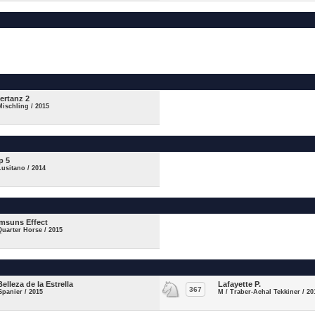
tertanz 2
Mischling / 2015
p 5
Lusitano / 2014
msuns Effect
Quarter Horse / 2015
Belleza de la Estrella
Lafayette P.
367
Spanier / 2015
M / Traber-Achal Tekkiner / 20