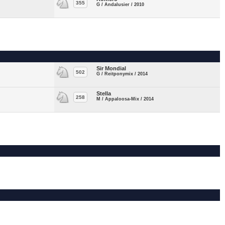
355
G / Andalusier / 2010
Sir Mondial
502
G / Reitponymix / 2014
Stella
258
M / Appaloosa-Mix / 2014