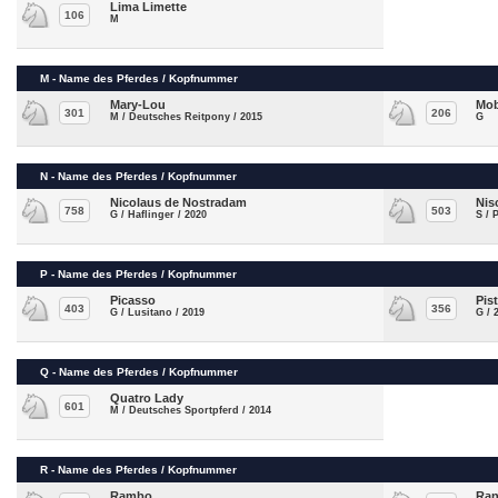
Lima Limette
106
M
M - Name des Pferdes / Kopfnummer
Mary-Lou
Mo
301
206
M / Deutsches Reitpony / 2015
G
N - Name des Pferdes / Kopfnummer
Nicolaus de Nostradam
Nis
758
503
G / Haflinger / 2020
S / 
P - Name des Pferdes / Kopfnummer
Picasso
Pis
403
356
G / Lusitano / 2019
G / 
Q - Name des Pferdes / Kopfnummer
Quatro Lady
601
M / Deutsches Sportpferd / 2014
R - Name des Pferdes / Kopfnummer
Rambo
Ran