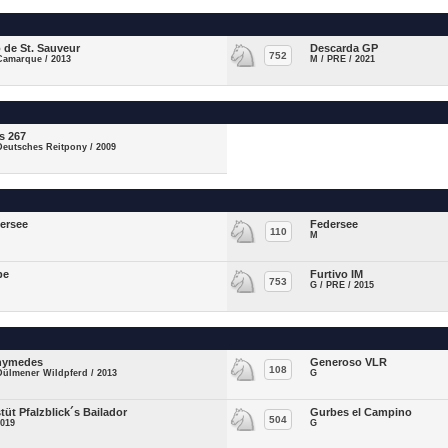
 de St. Sauveur
Descarda GP
752
Camarque / 2013
M / PRE / 2021
is 267
Deutsches Reitpony / 2009
ersee
Federsee
110
M
pe
Furtivo IM
753
G / PRE / 2015
nymedes
Generoso VLR
108
Dülmener Wildpferd / 2013
G
tüt Pfalzblick´s Bailador
Gurbes el Campino
504
2019
G