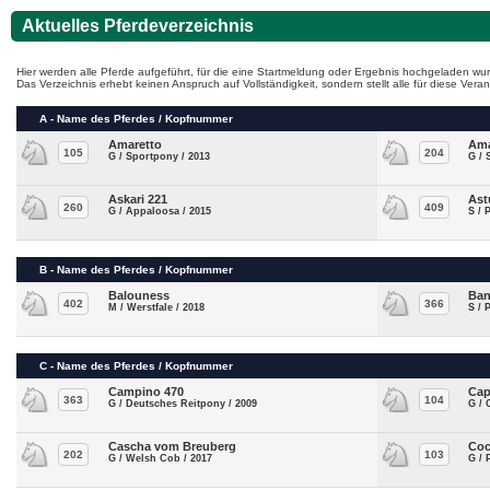
Aktuelles Pferdeverzeichnis
Hier werden alle Pferde aufgeführt, für die eine Startmeldung oder Ergebnis hochgeladen wur
Das Verzeichnis erhebt keinen Anspruch auf Vollständigkeit, sondern stellt alle für diese Ve
A - Name des Pferdes / Kopfnummer
Amaretto
Ama
105
204
G / Sportpony / 2013
G / 
Askari 221
Ast
260
409
G / Appaloosa / 2015
S / 
B - Name des Pferdes / Kopfnummer
Balouness
Ban
402
366
M / Werstfale / 2018
S / 
C - Name des Pferdes / Kopfnummer
Campino 470
Cap
363
104
G / Deutsches Reitpony / 2009
G / 
Cascha vom Breuberg
Coc
202
103
G / Welsh Cob / 2017
G / 