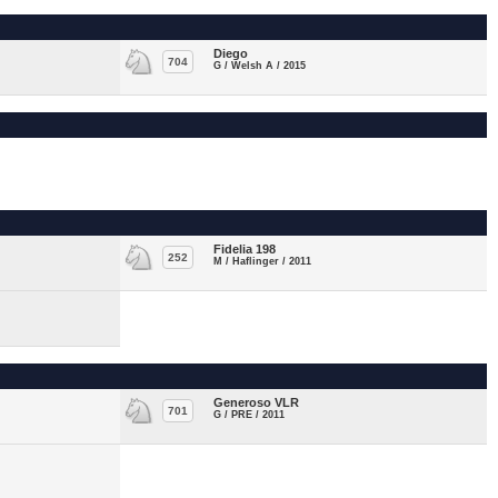
Diego
704
G / Welsh A / 2015
Fidelia 198
252
M / Haflinger / 2011
Generoso VLR
701
G / PRE / 2011