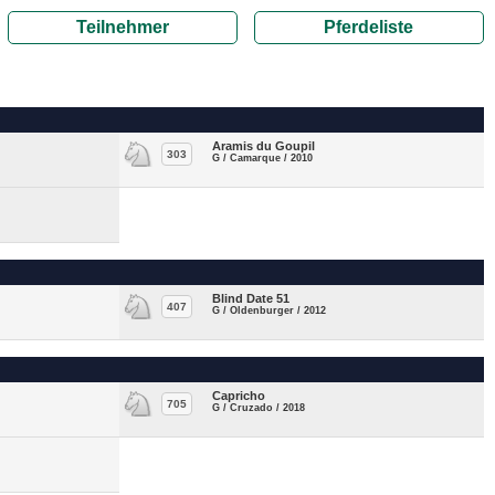
Teilnehmer
Pferdeliste
Aramis du Goupil
303
G / Camarque / 2010
Blind Date 51
407
G / Oldenburger / 2012
Capricho
705
G / Cruzado / 2018