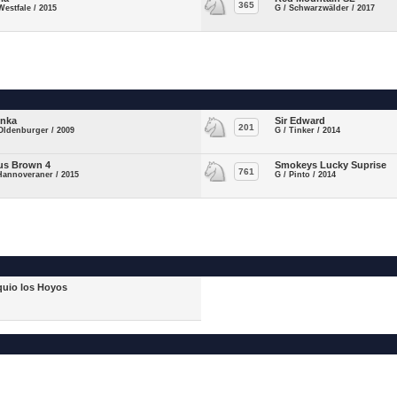
365
Westfale / 2015
G / Schwarzwälder / 2017
inka
Sir Edward
201
Oldenburger / 2009
G / Tinker / 2014
ius Brown 4
Smokeys Lucky Suprise
761
Hannoveraner / 2015
G / Pinto / 2014
quio los Hoyos