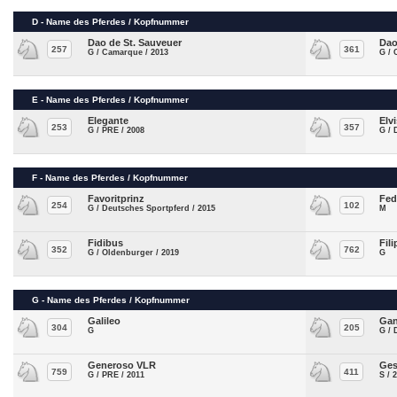
D - Name des Pferdes / Kopfnummer
Dao de St. Sauveuer
Dao
257
361
G / Camarque / 2013
G / 
E - Name des Pferdes / Kopfnummer
Elegante
Elv
253
357
G / PRE / 2008
G / 
F - Name des Pferdes / Kopfnummer
Favoritprinz
Fed
254
102
G / Deutsches Sportpferd / 2015
M
Fidibus
Fili
352
762
G / Oldenburger / 2019
G
G - Name des Pferdes / Kopfnummer
Galileo
Ga
304
205
G
G / 
Generoso VLR
Ges
759
411
G / PRE / 2011
S / 