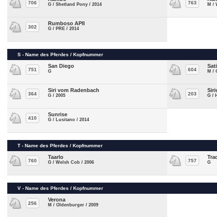
706
763
G / Shetland Pony / 2014
M / 
Rumboso APII
302
G / PRE / 2014
S - Name des Pferdes / Kopfnummer
San Diego
Sat
751
604
G
M / 
Siri vom Radenbach
Sir
364
203
G / 2005
G / 
Sunrise
410
G / Lusitano / 2014
T - Name des Pferdes / Kopfnummer
Taarlo
Tra
760
757
G / Welsh Cob / 2006
G
V - Name des Pferdes / Kopfnummer
Verona
256
M / Oldenburger / 2009