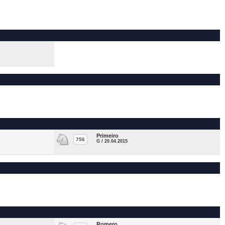
Primeiro
756
G / 20.04.2015
Romero