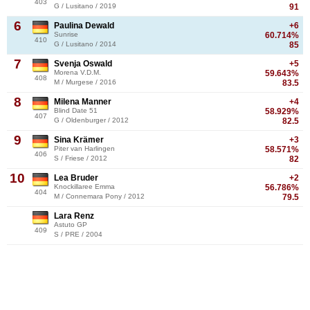
403
G / Lusitano / 2019
91
6
Paulina Dewald
+6
Sunrise
60.714%
410
G / Lusitano / 2014
85
7
Svenja Oswald
+5
Morena V.D.M.
59.643%
408
M / Murgese / 2016
83.5
8
Milena Manner
+4
Blind Date 51
58.929%
407
G / Oldenburger / 2012
82.5
9
Sina Krämer
+3
Piter van Harlingen
58.571%
406
S / Friese / 2012
82
10
Lea Bruder
+2
Knockillaree Emma
56.786%
404
M / Connemara Pony / 2012
79.5
Lara Renz
Astuto GP
409
S / PRE / 2004