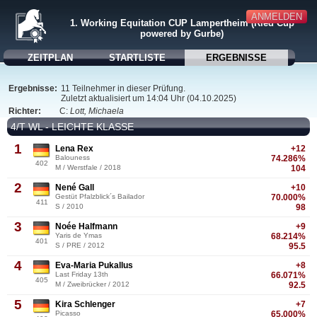
ANMELDEN
1. Working Equitation CUP Lampertheim (Ried Cup
powered by Gurbe)
ZEITPLAN
STARTLISTE
ERGEBNISSE
Ergebnisse:
11 Teilnehmer in dieser Prüfung.
Zuletzt aktualisiert um 14:04 Uhr (04.10.2025)
Richter:
C:
Lott, Michaela
4/T WL - LEICHTE KLASSE
1
Lena Rex
+12
Balouness
74.286%
402
M / Werstfale / 2018
104
2
Nené Gall
+10
Gestüt Pfalzblick´s Bailador
70.000%
411
S / 2010
98
3
Noée Halfmann
+9
Yaris de Ymas
68.214%
401
S / PRE / 2012
95.5
4
Eva-Maria Pukallus
+8
Last Friday 13th
66.071%
405
M / Zweibrücker / 2012
92.5
5
Kira Schlenger
+7
Picasso
65.000%