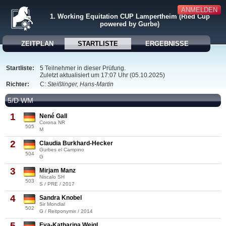
ANMELDEN
1. Working Equitation CUP Lampertheim (Ried Cup
powered by Gurbe)
ZEITPLAN
STARTLISTE
ERGEBNISSE
Startliste:
5 Teilnehmer in dieser Prüfung.
Zuletzt aktualisiert um 17:07 Uhr (05.10.2025)
Richter:
C:
Steißlinger, Hans-Martin
5/D WM
1
Nené Gall
Corona NR
505
M
2
Claudia Burkhard-Hecker
Gurbes el Campino
504
G
3
Mirjam Manz
Niscalo SH
503
S / PRE / 2017
4
Sandra Knobel
Sir Mondial
502
G / Reitponymix / 2014
5
Eva-Katharina Weigl