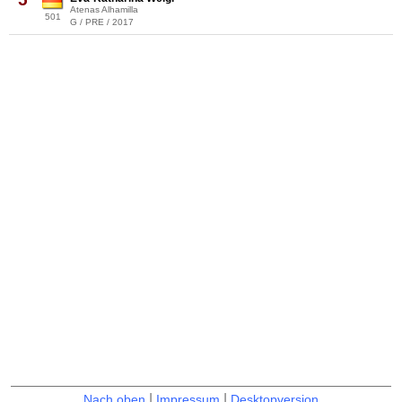
Atenas Alhamilla
501
G / PRE / 2017
|
|
Nach oben
Impressum
Desktopversion