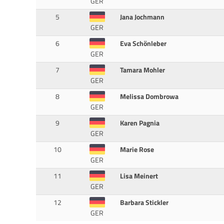
GER
5
Jana Jochmann
GER
6
Eva Schönleber
GER
7
Tamara Mohler
GER
8
Melissa Dombrowa
GER
9
Karen Pagnia
GER
10
Marie Rose
GER
11
Lisa Meinert
GER
12
Barbara Stickler
GER