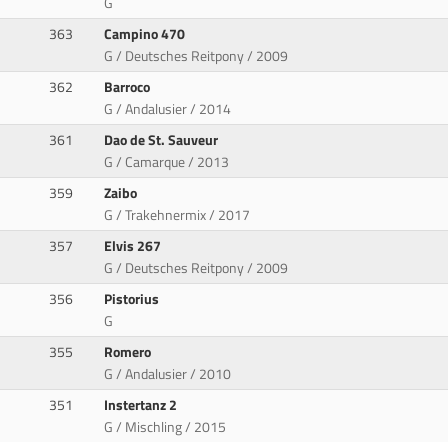
G
363
Campino 470
G / Deutsches Reitpony / 2009
362
Barroco
G / Andalusier / 2014
361
Dao de St. Sauveur
G / Camarque / 2013
359
Zaibo
G / Trakehnermix / 2017
357
Elvis 267
G / Deutsches Reitpony / 2009
356
Pistorius
G
355
Romero
G / Andalusier / 2010
351
Instertanz 2
G / Mischling / 2015