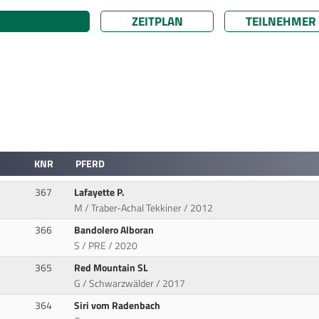
ZEITPLAN
TEILNEHMER
KNR
PFERD
367
Lafayette P.
M / Traber-Achal Tekkiner / 2012
366
Bandolero Alboran
S / PRE / 2020
365
Red Mountain SL
G / Schwarzwälder / 2017
364
Siri vom Radenbach