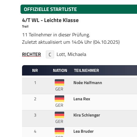
OFFIZIELLE STARTLISTE
4/T WL - Leichte Klasse
Trail
11 Teilnehmer in dieser Prüfung.
Zuletzt aktualisiert um 14:04 Uhr (04.10.2025)
RICHTER
Lott, Michaela
C
NR
NATION
TEILNEHMER
1
Noée Halfmann
GER
2
Lena Rex
GER
3
Kira Schlenger
GER
4
Lea Bruder