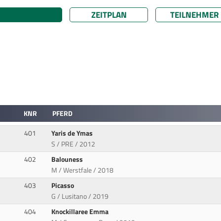
ZEITPLAN
TEILNEHMER
KNR
PFERD
401
Yaris de Ymas
S / PRE / 2012
402
Balouness
M / Werstfale / 2018
403
Picasso
G / Lusitano / 2019
404
Knockillaree Emma