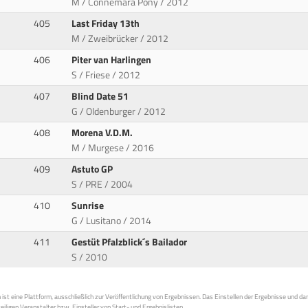
M / Connemara Pony / 2012
405
Last Friday 13th
M / Zweibrücker / 2012
406
Piter van Harlingen
S / Friese / 2012
407
Blind Date 51
G / Oldenburger / 2012
408
Morena V.D.M.
M / Murgese / 2016
409
Astuto GP
S / PRE / 2004
410
Sunrise
G / Lusitano / 2014
411
Gestüt Pfalzblick´s Bailador
S / 2010
st eine Plattform, ausschließlich zur Veröffentlichung von Ergebnissen. Das Einstellen der Ergebnisse und da
weiligen Veranstalter bzw. Einsteller von Start- und Ergebnislisten.