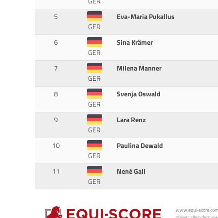
GER
5
Eva-Maria Pukallus
GER
6
Sina Krämer
GER
7
Milena Manner
GER
8
Svenja Oswald
GER
9
Lara Renz
GER
10
Paulina Dewald
GER
11
Nené Gall
GER
www.equi-score.com i
obliegt allein dem je