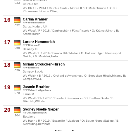
Lintorfer RFV 1975 e.V.
033
Catch a fire
W / DR / F / 2014 / Catch a Smile / Mozart II / O: Möller,Marion / B: ZG
Könemann, Horst u.Oliver,
16
Carina Krämer
RFV Wermelskirchen
052
Danza Kuduro UK
W / Westf / F / 2018 / Dankeschön / Fürst Piccolo / O: Krämer,Ulrich / B:
Krämer,Ulrich
17
Lorenz Hemmerich
RFV Dhünn e.V.
058
Delaney 10
W / Westf / F / 2016 / Damon Hill / Medoc / O: Hof am Eifgen Pferdesport
GmbH, / B: Musielak,Helia
18
Miriam Stroucken-Hirsch
RFV Erbschloe
059
Dempsy Sackie
W / Welsh / B / 2016 / Orchard d'Avranches / O: Stroucken-Hirsch,Miriam / B:
Camps,W.M.J.
19
Jasmin Bruthier
RFV Velbert-Heiligenhaus
070
Elano M
W / Westf / Db / 2017 / Escolar / Justinian xx / O: Bruthier,Guido / B:
Mönnich,Wilhelm
20
Sydney Noelle Nieper
RV Gut Jagenberg e.V.
204
Escaleno
W / Hann / R / 2019 / Escamillo / Livaldon / O: Bauer-Nieper,Sabine / B:
Sieverding,Bernhard