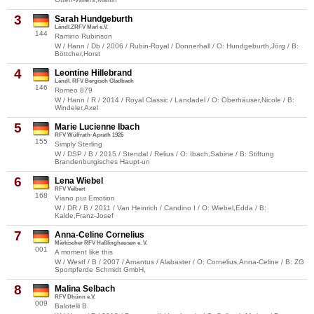
3
Sarah Hundgeburth
Ländl.ZRFV Marl e.V.
144
Ramino Rubinson
W / Hann / Db / 2006 / Rubin-Royal / Donnerhall / O: Hundgeburth,Jörg / B:
Böttcher,Horst
4
Leontine Hillebrand
Ländl. RFV Bergisch Gladbach
146
Romeo 879
W / Hann / R / 2014 / Royal Classic / Landadel / O: Oberhäuser,Nicole / B:
Windeler,Axel
5
Marie Lucienne Ibach
RFV Wülfrath-Aprath 1925
155
Simply Sterling
W / DSP / B / 2015 / Stendal / Relius / O: Ibach,Sabine / B: Stiftung
Brandenburgisches Haupt-un
6
Lena Wiebel
RFV Velbert
168
Viano pur Emotion
W / DR / B / 2011 / Van Heinrich / Candino I / O: Wiebel,Edda / B:
Kalde,Franz-Josef
7
Anna-Celine Cornelius
Märkischer RFV Haßlinghausen e. V.
001
A moment like this
W / Westf / B / 2007 / Amantus / Alabaster / O: Cornelius,Anna-Celine / B: ZG
Sportpferde Schmidt GmbH,
8
Malina Selbach
RFV Dhünn e.V.
009
Balotelli B