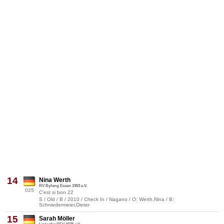
14
Nina Werth
RV Byfang Essen 1953 e.V.
025
C'est si bon 22
S / Old / B / 2010 / Check In / Nagano / O: Werth,Nina / B:
Schniedermeier,Dieter
15
Sarah Möller