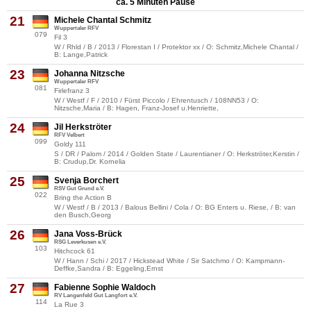
ca. 5 Minuten Pause
21
Michele Chantal Schmitz
Wuppertaler RFV
079
Fil 3
W / Rhld / B / 2013 / Florestan I / Protektor xx / O: Schmitz,Michele Chantal /
B: Lange,Patrick
23
Johanna Nitzsche
Wuppertaler RFV
081
Firlefranz 3
W / Westf / F / 2010 / Fürst Piccolo / Ehrentusch / 108NN53 / O:
Nitzsche,Maria / B: Hagen, Franz-Josef u.Henriette,
24
Jil Herkströter
RFV Velbert
099
Goldy 111
S / DR / Palom / 2014 / Golden State / Laurentianer / O: Herkströter,Kerstin /
B: Crudup,Dr. Kornelia
25
Svenja Borchert
RSV Gut Grund e.V.
022
Bring the Action B
W / Westf / B / 2013 / Balous Bellini / Cola / O: BG Enters u. Riese, / B: van
den Busch,Georg
26
Jana Voss-Brück
RSG Leverkusen e.V.
103
Hitchcock 61
W / Hann / Schi / 2017 / Hickstead White / Sir Satchmo / O: Kampmann-
Deffke,Sandra / B: Eggeling,Ernst
27
Fabienne Sophie Waldoch
RV Langenfeld Gut Langfort e.V.
114
La Rue 3