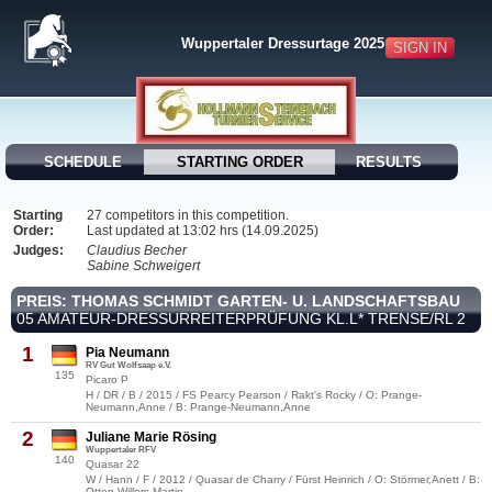
Wuppertaler Dressurtage 2025
SIGN IN
SCHEDULE
STARTING ORDER
RESULTS
Starting
27 competitors in this competition.
Order:
Last updated at 13:02 hrs (14.09.2025)
Judges:
Claudius Becher
Sabine Schweigert
PREIS: THOMAS SCHMIDT GARTEN- U. LANDSCHAFTSBAU
05 AMATEUR-DRESSURREITERPRÜFUNG KL.L* TRENSE/RL 2
1
Pia Neumann
RV Gut Wolfsaap e.V.
135
Picaro P
H / DR / B / 2015 / FS Pearcy Pearson / Rakt's Rocky / O: Prange-
Neumann,Anne / B: Prange-Neumann,Anne
2
Juliane Marie Rösing
Wuppertaler RFV
140
Quasar 22
W / Hann / F / 2012 / Quasar de Charry / Fürst Heinrich / O: Störmer,Anett / B:
Otten-Willers,Martin