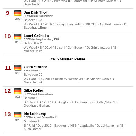
W / Hann / F / 2012 / Brentano II / Laphroaig / O: Selbach,Myriam / B:
Beier,Joelle
9
Jan Dirk Tholl
RFV Kalkum-Kaiserswerth
207
Be Aech Bud
W / Westf / B / 2016 / Bernay / Laomedon / 109CI05 / O: Tholl,Teresa / B:
Bauerhaus,Ernst
10
Leoni Grüneke
RFV Meiersberg-Homberg 1925
013
Bellini Blue 2
W / Westf / B / 2014 / Belconi / Don Bedo I / O: Grüneke,Leoni / B:
Monzer,Heike
ca. 5 Minuten Pause
11
Clara Strähnz
RSV Essen e.V.
014
Belvedere 55
W / Hann / Df / 2011 / Belstaff / Weltmeyer / O: Strähnz,Clara / B:
Moss,Hendrik
12
Silke Keller
RFV Velbert-Heiligenhaus
016
Bharani 3
S / Hann / B / 2017 / Buckingham / Brentano II / O: Keller,Silke / B:
Dieckhaus,Gerhard
13
Iris Lohkamp
RFV Burscheid-Paffenlöh e.V.
020
Bonabaschi
S / Rhld / Db / 2016 / Backround HBS / Laudabilis / O: Lohkamp,Iris / B:
Küch,Bärbel