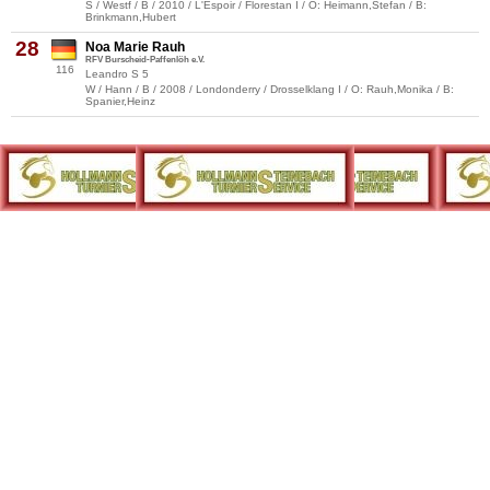
S / Westf / B / 2010 / L'Espoir / Florestan I / O: Heimann,Stefan / B:
Brinkmann,Hubert
28
Noa Marie Rauh
RFV Burscheid-Paffenlöh e.V.
116
Leandro S 5
W / Hann / B / 2008 / Londonderry / Drosselklang I / O: Rauh,Monika / B:
Spanier,Heinz