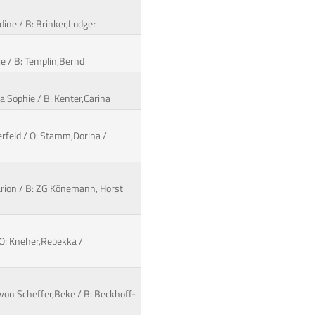
dine / B: Brinker,Ludger
ie / B: Templin,Bernd
a Sophie / B: Kenter,Carina
terfeld / O: Stamm,Dorina /
Marion / B: ZG Könemann, Horst
 O: Kneher,Rebekka /
von Scheffer,Beke / B: Beckhoff-