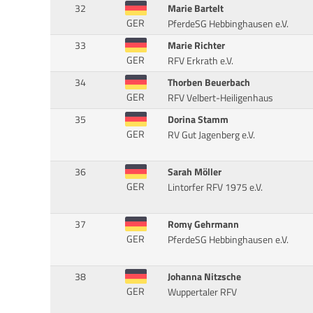
32
Marie Bartelt
GER
PferdeSG Hebbinghausen e.V.
33
Marie Richter
GER
RFV Erkrath e.V.
34
Thorben Beuerbach
GER
RFV Velbert-Heiligenhaus
35
Dorina Stamm
GER
RV Gut Jagenberg e.V.
36
Sarah Möller
GER
Lintorfer RFV 1975 e.V.
37
Romy Gehrmann
GER
PferdeSG Hebbinghausen e.V.
38
Johanna Nitzsche
GER
Wuppertaler RFV