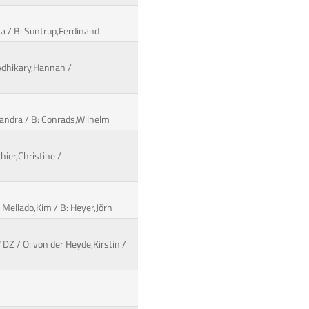
sa / B: Suntrup,Ferdinand
 Adhikary,Hannah /
andra / B: Conrads,Wilhelm
hier,Christine /
 Mellado,Kim / B: Heyer,Jörn
 DZ / O: von der Heyde,Kirstin /