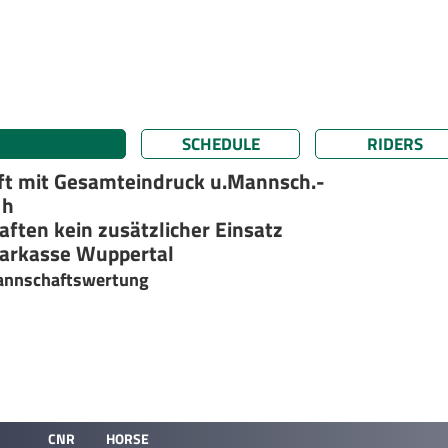
SCHEDULE
RIDERS
t mit Gesamteindruck u.Mannsch.-
 h
ften kein zusätzlicher Einsatz
sparkasse Wuppertal
Mannschaftswertung
CNR
HORSE