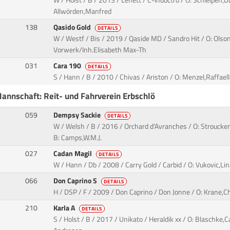
W / Holst / B / 2013 / Lenett / C-Indoctro / O: Schleipen,D
Allwörden,Manfred
138
Qasido Gold
DETAILS
W / Westf / Bis / 2019 / Qaside MD / Sandro Hit / O: Olson
Vorwerk/Inh.Elisabeth Max-Th
031
Cara 190
DETAILS
S / Hann / B / 2010 / Chivas / Ariston / O: Menzel,Raffae
Mannschaft: Reit- und Fahrverein Erbschlö
059
Dempsy Sackie
DETAILS
W / Welsh / B / 2016 / Orchard d'Avranches / O: Stroucke
B: Camps,W.M.J.
027
Cadan Magil
DETAILS
W / Hann / Db / 2008 / Carry Gold / Carbid / O: Vukovic,Li
066
Don Caprino S
DETAILS
H / DSP / F / 2009 / Don Caprino / Don Jonne / O: Krane,C
210
Karla A
DETAILS
S / Holst / B / 2017 / Unikato / Heraldik xx / O: Blaschke,