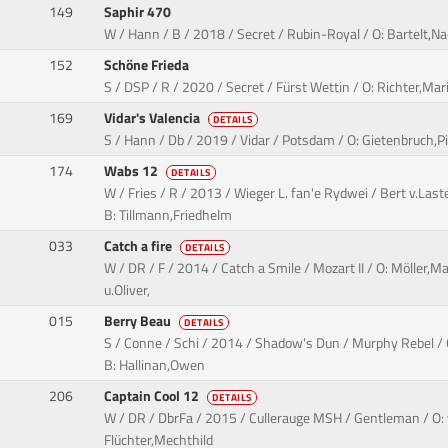
149
Saphir 470
W / Hann / B / 2018 / Secret / Rubin-Royal / O: Bartelt,Na
152
Schöne Frieda
S / DSP / R / 2020 / Secret / Fürst Wettin / O: Richter,Mar
169
Vidar's Valencia
DETAILS
S / Hann / Db / 2019 / Vidar / Potsdam / O: Gietenbruch,Pi
174
Wabs 12
DETAILS
W / Fries / R / 2013 / Wieger L. fan'e Rydwei / Bert v.Las
B: Tillmann,Friedhelm
033
Catch a fire
DETAILS
W / DR / F / 2014 / Catch a Smile / Mozart II / O: Möller,
u.Oliver,
015
Berry Beau
DETAILS
S / Conne / Schi / 2014 / Shadow's Dun / Murphy Rebel /
B: Hallinan,Owen
206
Captain Cool 12
DETAILS
W / DR / DbrFa / 2015 / Cullerauge MSH / Gentleman / O: 
Flüchter,Mechthild