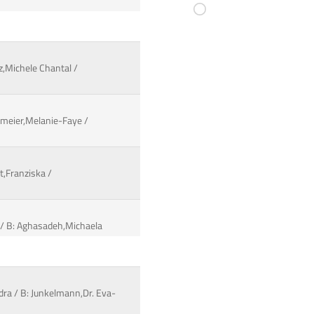
tz,Michele Chantal /
hmeier,Melanie-Faye /
t,Franziska /
a / B: Aghasadeh,Michaela
ndra / B: Junkelmann,Dr. Eva-