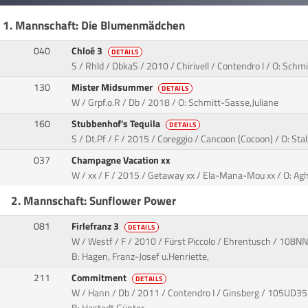
1. Mannschaft: Die Blumenmädchen
040
Chloé 3
DETAILS
S / Rhld / DbkaS / 2010 / Chirivell / Contendro I / O: Schm
130
Mister Midsummer
DETAILS
W / Grpf.o.R / Db / 2018 / O: Schmitt-Sasse,Juliane
160
Stubbenhof's Tequila
DETAILS
S / Dt.Pf / F / 2015 / Coreggio / Cancoon (Cocoon) / O: Stal
037
Champagne Vacation xx
W / xx / F / 2015 / Getaway xx / Ela-Mana-Mou xx / O: Agh
2. Mannschaft: Sunflower Power
081
Firlefranz 3
DETAILS
W / Westf / F / 2010 / Fürst Piccolo / Ehrentusch / 108NN
B: Hagen, Franz-Josef u.Henriette,
211
Commitment
DETAILS
W / Hann / Db / 2011 / Contendro I / Ginsberg / 105UD35 