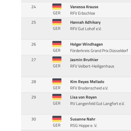
24
Vanessa Krause
GER
RFV Erbschloe
25
Hannah Adhikary
GER
RFV Gut Lohof e.V.
26
Holger Windhagen
GER
Förderkreis Grand Prix Düsseldorf
27
Jasmin Bruthier
GER
RFV Velbert-Heiligenhaus
28
Kim Reyes Mellado
GER
RFV Bredenscheid e.V.
29
Lisa von Royen
GER
RV Langenfeld Gut Langfort e.V.
30
Susanne Nahr
GER
RSG Hoppe e. V.