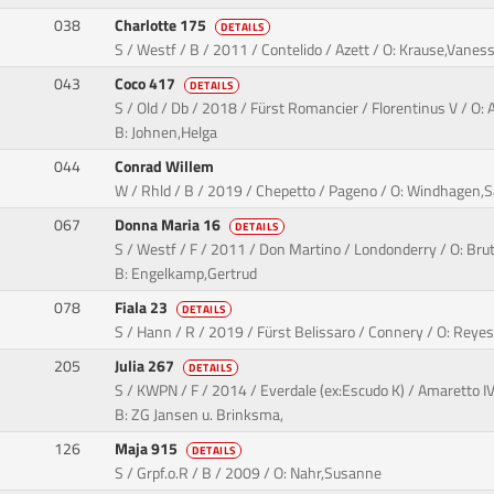
038
Charlotte 175
DETAILS
S / Westf / B / 2011 / Contelido / Azett / O: Krause,Vanes
043
Coco 417
DETAILS
S / Old / Db / 2018 / Fürst Romancier / Florentinus V / O:
B: Johnen,Helga
044
Conrad Willem
W / Rhld / B / 2019 / Chepetto / Pageno / O: Windhagen,S
067
Donna Maria 16
DETAILS
S / Westf / F / 2011 / Don Martino / Londonderry / O: Brut
B: Engelkamp,Gertrud
078
Fiala 23
DETAILS
S / Hann / R / 2019 / Fürst Belissaro / Connery / O: Reyes
205
Julia 267
DETAILS
S / KWPN / F / 2014 / Everdale (ex:Escudo K) / Amaretto IV
B: ZG Jansen u. Brinksma,
126
Maja 915
DETAILS
S / Grpf.o.R / B / 2009 / O: Nahr,Susanne