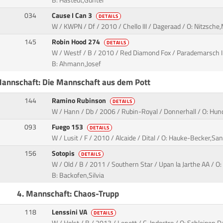
B: Hastedt,Günter
034
Cause I Can 3
DETAILS
W / KWPN / Df / 2010 / Chello III / Dageraad / O: Nitzsche
145
Robin Hood 274
DETAILS
W / Westf / B / 2010 / Red Diamond Fox / Parademarsch I
B: Ahmann,Josef
Mannschaft: Die Mannschaft aus dem Pott
144
Ramino Rubinson
DETAILS
W / Hann / Db / 2006 / Rubin-Royal / Donnerhall / O: Hund
093
Fuego 153
DETAILS
W / Lusit / F / 2010 / Alcaide / Dital / O: Hauke-Becker,Sa
156
Sotopis
DETAILS
W / Old / B / 2011 / Southern Star / Upan la Jarthe AA / O:
B: Backofen,Silvia
4. Mannschaft: Chaos-Trupp
118
Lenssini VA
DETAILS