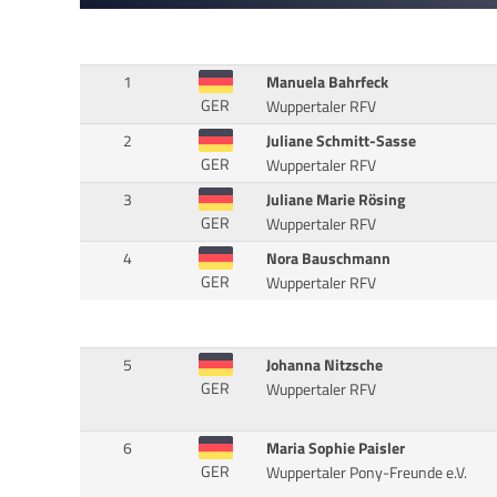
1
Manuela Bahrfeck
GER
Wuppertaler RFV
2
Juliane Schmitt-Sasse
GER
Wuppertaler RFV
3
Juliane Marie Rösing
GER
Wuppertaler RFV
4
Nora Bauschmann
GER
Wuppertaler RFV
5
Johanna Nitzsche
GER
Wuppertaler RFV
6
Maria Sophie Paisler
GER
Wuppertaler Pony-Freunde e.V.