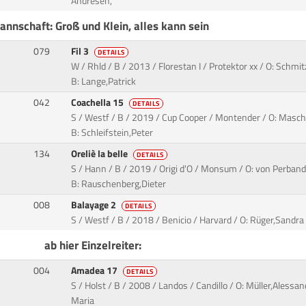
Andresen,
annschaft: Groß und Klein, alles kann sein
079
Fil 3
DETAILS
W / Rhld / B / 2013 / Florestan I / Protektor xx / O: Schmi
B: Lange,Patrick
042
Coachella 15
DETAILS
S / Westf / B / 2019 / Cup Cooper / Montender / O: Masc
B: Schleifstein,Peter
134
Oreliè la belle
DETAILS
S / Hann / B / 2019 / Origi d'O / Monsum / O: von Perband
B: Rauschenberg,Dieter
008
Balayage 2
DETAILS
S / Westf / B / 2018 / Benicio / Harvard / O: Rüger,Sandr
ab hier Einzelreiter:
004
Amadea 17
DETAILS
S / Holst / B / 2008 / Landos / Candillo / O: Müller,Alessa
Maria