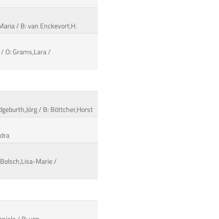
,Maria / B: van Enckevort,H.
 / O: Grams,Lara /
geburth,Jörg / B: Böttcher,Horst
ndra
 Bolsch,Lisa-Marie /