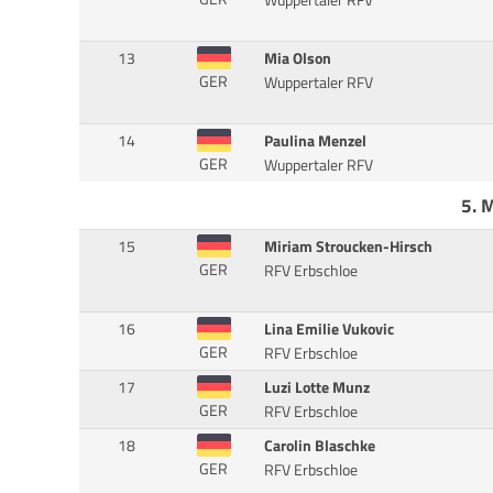
Wuppertaler RFV
13
Mia Olson
GER
Wuppertaler RFV
14
Paulina Menzel
GER
Wuppertaler RFV
5. 
15
Miriam Stroucken-Hirsch
GER
RFV Erbschloe
16
Lina Emilie Vukovic
GER
RFV Erbschloe
17
Luzi Lotte Munz
GER
RFV Erbschloe
18
Carolin Blaschke
GER
RFV Erbschloe