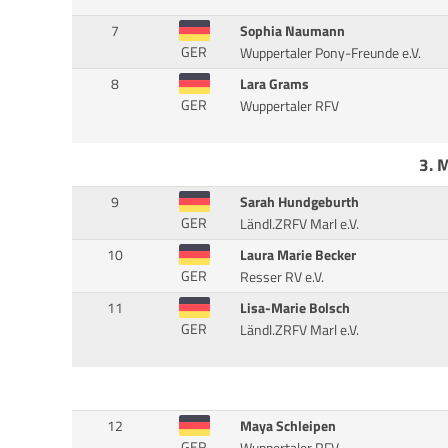
7
Sophia Naumann
GER
Wuppertaler Pony-Freunde e.V.
8
Lara Grams
GER
Wuppertaler RFV
3. 
9
Sarah Hundgeburth
GER
Ländl.ZRFV Marl e.V.
10
Laura Marie Becker
GER
Resser RV e.V.
11
Lisa-Marie Bolsch
GER
Ländl.ZRFV Marl e.V.
12
Maya Schleipen
GER