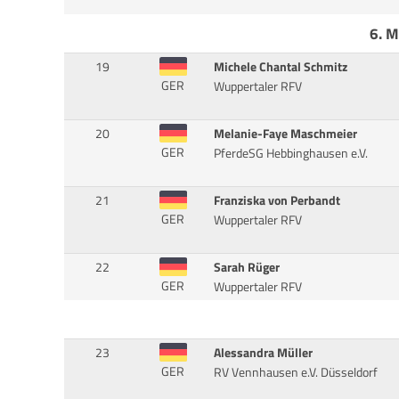
6. M
19
Michele Chantal Schmitz
GER
Wuppertaler RFV
20
Melanie-Faye Maschmeier
GER
PferdeSG Hebbinghausen e.V.
21
Franziska von Perbandt
GER
Wuppertaler RFV
22
Sarah Rüger
GER
Wuppertaler RFV
23
Alessandra Müller
GER
RV Vennhausen e.V. Düsseldorf