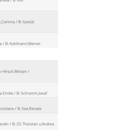
aniela / B: von
,Corinna / B: Gestüt
lla / B: Kuhlmann,Werner
n-Hirsch,Miriam /
na Emilie / B: Schramm,Josef
hristiane / B: See,Renate
Carolin / B: ZG Thorsten u.Andrea