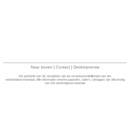
|
|
Naar boven
Contact
Desktopversie
De juistheid van de resultaten zijn de verantwoordelijkheid van het
wedstrijdsecretariaat. Alle informatie omtrent paarden, ruiters, uitslagen zijn afkomstig
van het wedstrijdsecretariaat