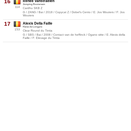
16
Renee Vanstraelen
Jumping Boutersem
114
Cardhu SKB Z
G / ZANG / Bai / 2018 / Copycat Z / Dobel's Cento / E: Jos Wouters / F: Jos
Wouters
17
Alexis Della Faille
Haras de Longpre
153
Clear Round du Tintia
G / SBS / Bai / 2008 / Contact van de heffinck / Ogano sitte / E: Alexis della
Faille / F: Elevage du Tintia