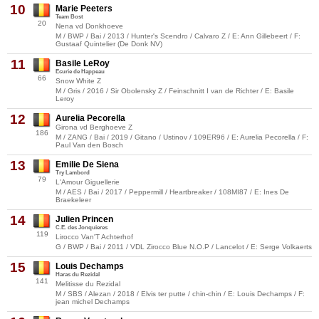
10
Marie Peeters
Team Bost
20
Nena vd Donkhoeve
M / BWP / Bai / 2013 / Hunter's Scendro / Calvaro Z / E: Ann Gillebeert / F:
Gustaaf Quintelier (De Donk NV)
11
Basile LeRoy
Ecurie de Happeau
66
Snow White Z
M / Gris / 2016 / Sir Obolensky Z / Feinschnitt I van de Richter / E: Basile
Leroy
12
Aurelia Pecorella
Girona vd Berghoeve Z
186
M / ZANG / Bai / 2019 / Gitano / Ustinov / 109ER96 / E: Aurelia Pecorella / F:
Paul Van den Bosch
13
Emilie De Siena
Try Lambord
79
L'Amour Giguellerie
M / AES / Bai / 2017 / Peppermill / Heartbreaker / 108MI87 / E: Ines De
Braekeleer
14
Julien Princen
C.E. des Jonquieres
119
Lirocco Van'T Achterhof
G / BWP / Bai / 2011 / VDL Zirocco Blue N.O.P / Lancelot / E: Serge Volkaerts
15
Louis Dechamps
Haras du Rezidal
141
Melitisse du Rezidal
M / SBS / Alezan / 2018 / Elvis ter putte / chin-chin / E: Louis Dechamps / F:
jean michel Dechamps