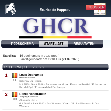
INLOGGEN
Ecuries de Happeau
TIJDSSCHEMA
STARTLIJST
RESULTATEN
Startlijst:
16 deelnemers in deze proef
Laatst geüpdatet om 19:01 Uur (21.09.2025)
14 115 CM | 115 | 238.2.2
1
Louis Dechamps
Haras du Rezidal
94
Kilkenny Du Rezidal
M / SBS / Gris / 2016 / Fantomas de Muze / Eaton du Rezidal / E: Haras du
Rezidal Sprl / F: Jean-Michel Dechamps
2
Renee Vanstraelen
Jumping Boutersem
110
Abunadh Skb Z
G / ZANG / Bai / 2017 / Jos Wouters / Cento / E: Jos Wouters / F: Jos
Wouters