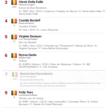
3
Alexis Della Faille
Haras de Longpre
163
Kenzo de Bas Ransbeck
G / SBS / Bai / 2016 / Lordanos / Fairplay du Manoir / E: Alexis della Faille / F:
Alexis Della Faille
4
Camille Bertleff
Ecurie de Fairoul
8
Faustine D'Alphi
M / Gris / 2015 / E: Laura Piquemal
5
Virginie Deneyer
L & L Horses Stables
17
Ilton du Rezidal
G / SBS / Gris / 2014 / Emerald van T'Ruytershof / Nabab de Reve / E:
Virginie Deneyer / F: Jean-Michel Dechamps
6
Nyssa Ganiu
Equifun Asbl
73
Oriênta
M / KWPN / Alézan / 2019 / Poker de Mariposa / Cidane / E: MQ
SPORTHORSES / F: J.W. Temmink
7
Marion Van Raemdonck
Ecurie de Happeau
165
Betysse Ste Hermelle
M / SF / Gris / 2011 / Ogano Sitte / Billy du Lys / 107HJ14 / E: Pierre Van
Raemdonck / F: Elevage Sainte Hermelle
9
Kelly Taes
Les Ecuries de Maret
9
Tarinde van de hertog
M / BWP / Alezan / 2019 / Vigo d'arsouilles / Canadian River / E: Kristof
Benaets / F: Giselle En Kristof Benaets