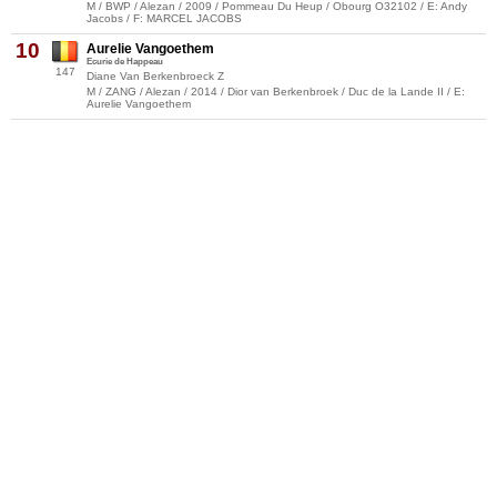
M / BWP / Alezan / 2009 / Pommeau Du Heup / Obourg O32102 / E: Andy
Jacobs / F: MARCEL JACOBS
10
Aurelie Vangoethem
Ecurie de Happeau
147
Diane Van Berkenbroeck Z
M / ZANG / Alezan / 2014 / Dior van Berkenbroek / Duc de la Lande II / E:
Aurelie Vangoethem