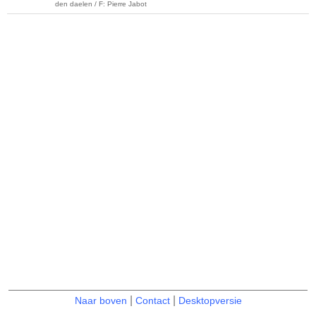
den daelen / F: Pierre Jabot
|
|
Naar boven
Contact
Desktopversie