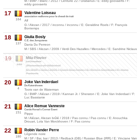
M / BWP / Blanc / 2012 / Centurio 22 / Gratianus / E: eddy goovaerts / F:
eddy goovaerts
17
Valentine Loiseau
association wallonne pour le cheval de trait
164
Alf
G / Alezan / 2017 / inconnu / inconnu / E: Geraldine Roels / F: François
Bontemps
18
Giulia Bosly
C.E. des Jonquieres
137
Dania Du Perreon
M / SBS / Alezan / 2009 / Verdi Des Hazalles / Mercedes / E: Sandrine Niclaus
19
Mila Plovier
La Chevalerie
139
JFlorentina vh Wilderhof
M / BWP / Gris / 2005 / Quick Star Aristo / E: Renée Goethals / F: Hans
Pasteels
20
Joke Van Inderdael
De Katershoeve
4
Toots van de Waterman
G / BWP / Alézan / 2019 / Kannan Jr. / Sheraton / E: Joke Van Inderdael / F:
Luc Basstanie
21
Alice Remue Vanneste
Cercle Horse\'s Corner Event
151
Pippa
M / Alézan, Alezan brûlé / 2018 / Pas connu / Pas connu / E: Anouchka
Drouart, Lola Van Morckhoven / F: Pas connu
22
Robin Vander Perre
Légende noire
180
M / SF / Bai, bai / 2013 / Redback (GB) / Russian Blue (IRR) / E: Vinciane Van