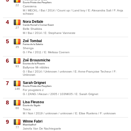
Ecurie Privée des Peupliers
22
Caresiena
M / MECKL / Bai / 2014 / Count up / Land boy / E: Alexandra Sali / F: Anja
schwarz
4
Nora Dellale
Cercle Horse\'s Corner Event
27
Belle Shakkira
M / Bai / 2014 / E: Stephane Vanneste
5
Zoé Tombal
Ferme de la Salette
35
Shenga
G / Pie / 2011 / E: Melissa Coenen
6
Zoé Brousmiche
Ecuries de la Picaute
93
Ballynoe Mr nibbles
G / Bai / 2014 / Unknown / unknown / E: Anne-Françoise Techeur / F:
Unknown
7
Sarah Grignet
Ecurie Privée des Peupliers
146
For yougsters z
G / ZANG / Alezan / 2005 / 103NK05 / E: Sarah Grignet
8
Lisa Fleussu
Ecurie du Sigalo
60
Tosca
M / Noir / 2019 / unknown / unknown / E: Elise Ruelens / F: unknown
9
Winne Fabri
Meerdaalhof
77
Jatrofa Van De Nachtegaele