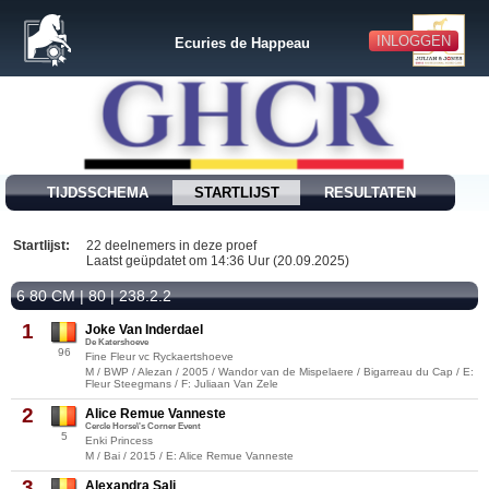
INLOGGEN
Ecuries de Happeau
TIJDSSCHEMA
STARTLIJST
RESULTATEN
Startlijst:
22 deelnemers in deze proef
Laatst geüpdatet om 14:36 Uur (20.09.2025)
6 80 CM | 80 | 238.2.2
1
Joke Van Inderdael
De Katershoeve
96
Fine Fleur vc Ryckaertshoeve
M / BWP / Alezan / 2005 / Wandor van de Mispelaere / Bigarreau du Cap / E:
Fleur Steegmans / F: Juliaan Van Zele
2
Alice Remue Vanneste
Cercle Horse\'s Corner Event
5
Enki Princess
M / Bai / 2015 / E: Alice Remue Vanneste
3
Alexandra Sali