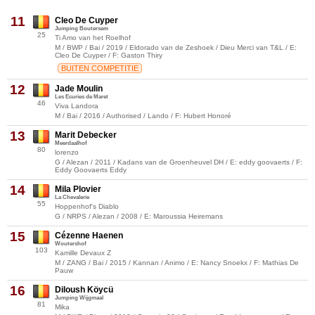
11
Cleo De Cuyper
Jumping Boutersem
25
Ti Amo van het Roelhof
M / BWP / Bai / 2019 / Eldorado van de Zeshoek / Dieu Merci van T&L / E:
Cleo De Cuyper / F: Gaston Thiry
BUITEN COMPETITIE
12
Jade Moulin
Les Ecuries de Maret
46
Viva Landora
M / Bai / 2016 / Authorised / Lando / F: Hubert Honoré
13
Marit Debecker
Meerdaalhof
80
lorenzo
G / Alezan / 2011 / Kadans van de Groenheuvel DH / E: eddy goovaerts / F:
Eddy Goovaerts Eddy
14
Mila Plovier
La Chevalerie
55
Hoppenhof's Diablo
G / NRPS / Alezan / 2008 / E: Maroussia Heiremans
15
Cézenne Haenen
Woutershof
103
Kamille Devaux Z
M / ZANG / Bai / 2015 / Kannan / Animo / E: Nancy Snoekx / F: Mathias De
Pauw
16
Diloush Köycü
Jumping Wijgmaal
81
Mika