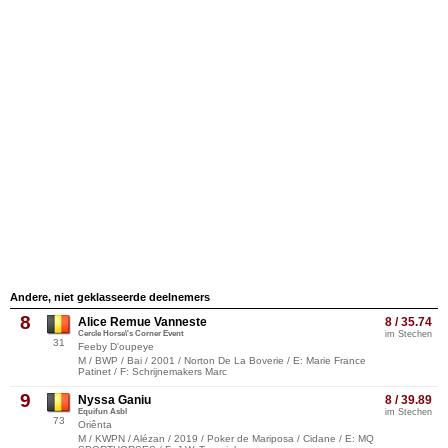
Andere, niet geklasseerde deelnemers
8
Alice Remue Vanneste
8 / 35.74
Cercle Horse\'s Corner Event
im Stechen
31
Feeby D'oupeye
M / BWP / Bai / 2001 / Norton De La Boverie / E: Marie France
Patinet / F: Schrijnemakers Marc
9
Nyssa Ganiu
8 / 39.89
Equifun Asbl
im Stechen
73
Oriênta
M / KWPN / Alézan / 2019 / Poker de Mariposa / Cidane / E: MQ