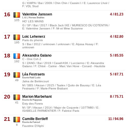
G / KWPN / Bai / 2009 / Chin Chin / Cassini I / E: Laurence Lhoir /
F: VDL Stud
16
Valentine Janssen
4 / 81.23
L & L Horses Stables
105
HO' LES MAINS
G / SF / Bai / 2017 / Black Jack IXE / MURIESCO DU COTENTIN /
E: Valentine Janssen / F: Mr et Mme Suzanne
17
Loic Lehenerz
4 / 82.80
Paris du phenix
195
S / Bai / 2012 / unknown / unknown / E: Alyssa Husay / F:
unknown
18
Alexandra Galano
5 / 85.55
C - One Cvh Z
192
S / ZANG / Bai / 2019 / Casall ASK / Luccianno / E: Alexandra
Galano / F: Chloé - Carine - Marc Van Hove - Conard - Haulotte
19
Léa Festraets
5 / 87.71
Ecurie Haid Ludo
49
Jalna de Bettincourt
M / SBS / Alezan / 2015 / Taalex / Quito de Baussy / E: Léa
Festraets / F: Marie-Pierre Brabant
20
Marion Marbehant
8 / 75.71
Ecurie de Happeau
41
Esty des Forets
M / SF / Alezan / 2014 / Major de Coquerie / 107TM80 / E:
ISABELLE PARMENTIER / F: Fabrice Paris
21
Camille Bertleff
11 / 94.96
Ecurie de Fairoul
8
Faustine D'Alphi