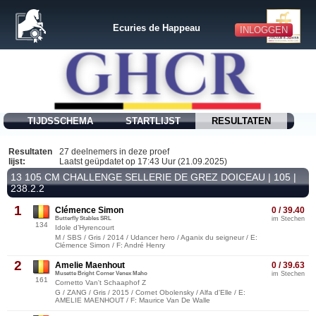
Ecuries de Happeau
INLOGGEN
TIJDSSCHEMA
STARTLIJST
RESULTATEN
Resultaten
27 deelnemers in deze proef
lijst:
Laatst geüpdatet op 17:43 Uur (21.09.2025)
13 105 CM CHALLENGE SELLERIE DE GREZ DOICEAU | 105 |
238.2.2
1
Clémence Simon
0 / 39.40
Butterfly Stables SRL
im Stechen
134
Idole d’Hyrencourt
M / SBS / Gris / 2014 / Udancer hero / Aganix du seigneur / E:
Clémence Simon / F: André Henry
2
Amelie Maenhout
0 / 39.63
Musette Bright Corner Venex Maho
im Stechen
161
Cornetto Van't Schaaphof Z
G / ZANG / Gris / 2015 / Cornet Obolensky / Alfa d'Elle / E:
AMELIE MAENHOUT / F: Maurice Van De Walle