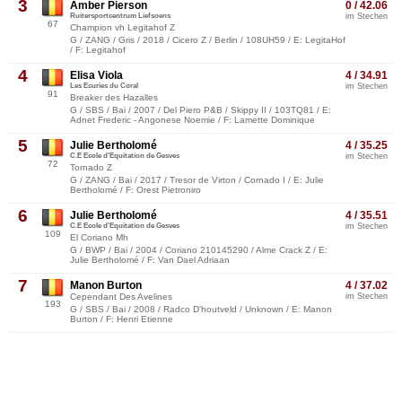
3
Amber Pierson
0 / 42.06
Ruitersportcentrum Liefsoens
im Stechen
67
Champion vh Legitahof Z
G / ZANG / Gris / 2018 / Cicero Z / Berlin / 108UH59 / E: LegitaHof
/ F: Legitahof
4
Elisa Viola
4 / 34.91
Les Ecuries du Coral
im Stechen
91
Breaker des Hazalles
G / SBS / Bai / 2007 / Del Piero P&B / Skippy II / 103TQ81 / E:
Adnet Frederic - Angonese Noemie / F: Lamette Dominique
5
Julie Bertholomé
4 / 35.25
C.E Ecole d'Equitation de Gesves
im Stechen
72
Tornado Z
G / ZANG / Bai / 2017 / Tresor de Virton / Cornado I / E: Julie
Bertholomé / F: Orest Pietroniro
6
Julie Bertholomé
4 / 35.51
C.E Ecole d'Equitation de Gesves
im Stechen
109
El Coriano Mh
G / BWP / Bai / 2004 / Coriano 210145290 / Alme Crack Z / E:
Julie Bertholomé / F: Van Dael Adriaan
7
Manon Burton
4 / 37.02
Cependant Des Avelines
im Stechen
193
G / SBS / Bai / 2008 / Radco D'houtveld / Unknown / E: Manon
Burton / F: Henri Etienne