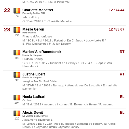
M / Gris / 2015 / E: Laura Piquemal
22
Charlotte Menetret
12 / 74.44
Butterfly Stables SRL
74
Infant d'Urzy
G / Bai / 2018 / E: Charlotte Menetret
23
Maelle Geron
12 / 83.07
HDB stables
136
Phèdre d'Archonfosse
M / SCSL / Bai / 2013 / Paloubet Du Château / Lucky Loke R /
E: Rita Dechamps / F: Julien Decroly
Marion Van Raemdonck
RT
Ecurie de Happeau
84
Hudson Semilly
G / SF / Bai / 2017 / Diamant de Semilly / 108FZ84 / E: Sophie Van
Raemdonck
Justine Libert
RT
Ecurie de Happeau
37
Imagine Me Du Petit Vivier
M / BWP / Bai / 2008 / Nonstop / Wendekraus De Lauzelle / E: nathalie
parmentier
Neela Ladhari
EL
Orphan
194
M / Bai / 2012 / inconnu / inconnu / E: Emerencia Heine / F: inconnu
Alexis Dewit
EL
Le Champ des Licornes
122
Alldiamond cityhorse Z
M / ZANG / Bai / 2020 / Aldo du plessis / Diamant de semilly / E: Alexis
Dewit / F: Cityhorse BVBA Cityhorse BVBA