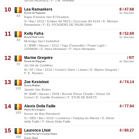
SPORTHORSES / F: J.W. Temmink
10
Lea Ramaekers
8 / 47.68
Ecurie de Happeau
im Stechen
43
Kapa D'anvers Van El Picadero
G / Bai / 2010 / Emilion 86.5823 / Concorde 84.4140 / E: Michael
Ramaekers / F: EL PICADERO DE PAUW GINA
11
Kelly Fafra
8 / 52.69
Ecurie Haid Ludo
im Stechen
33
Mi Amigo Van't Keikelhof
S / BWP / Alezan / 2012 / Vigo D'arsoulles / Power Light /
105NN36 / E: Hans Hemelaer / F: Hans Hemelaer
12
Marine Gregoire
/ RT
Ecurie de Happeau
im Stechen
15
Jet Girl de Cedrilhac
M / SF / Gris / 2019 / Cornet's Stern / Litsam / E: Marine Gregoire /
F: E. Romero
13
Zoe Kesteloot
4 / 74.14
Ecurie Malelor
132
Jasmin Van Buiten
M / BWP / Alezan / 2009 / Bonnie Prince Charlie / Orioso Vd
Cumul / E: Camille Kesteloot / F: STIJN DE BAETS
14
Alexis Della Faille
4 / 77.94
Haras de Longpre
163
Kenzo de Bas Ransbeck
G / SBS / Bai / 2016 / Lordanos / Fairplay du Manoir / E: Alexis
della Faille / F: Alexis Della Faille
15
Laurence Lhoir
4 / 80.27
Cercle Horse\'s Corner Event
166
Early Bird