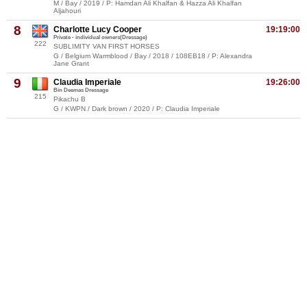
M / Bay / 2019 / P: Hamdan Ali Khalfan & Hazza Ali Khalfan
Aljahouri
8
Charlotte Lucy Cooper
19:19:00
Private - individual owners(Dressage)
222
SUBLIMITY VAN FIRST HORSES
G / Belgium Warmblood / Bay / 2018 / 108EB18 / P: Alexandra
Jane Grant
9
Claudia Imperiale
19:26:00
Bin Deemas Dressage
215
Pikachu B
G / KWPN / Dark brown / 2020 / P: Claudia Imperiale