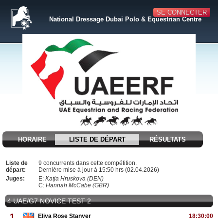
SE CONNECTER
National Dressage Dubai Polo & Equestrian Centre
HORAIRE
LISTE DE DÉPART
RÉSULTATS
Liste de
9 concurrents dans cette compétition.
départ:
Dernière mise à jour à 15:50 hrs (02.04.2026)
Juges:
E:
Katja Hruskova (DEN)
C:
Hannah McCabe (GBR)
4 UAE/G7 NOVICE TEST 2
1
Eliya Rose Stanyer
18:30:00