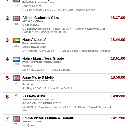
Dubai Polo & Equestrian Club
77
Star of Callow
G / Connemara / Grey / 2011 / P: Ciara Danielle Oleary
2
Aileigh Catherine Clow
18:37:00
ALWEFA STABELS
88
Gadget B.S.
G / DutchWarmBlood / Black / 2009 / P: Sheikha Shamma Bint
Hamdan Bin Rashed Al Maktoum
3
Hoor Alyousuf
18:44:00
Bin Deemas Dressage
290
Majad Baynounah
S / Arabian / Bay / 2018 / P: Haidar Saeed Habib Hassan Alyousuf
4
Nohra Maura Tess Groote
18:51:00
Private - individual owners(Dressage)
303
Flamme
M / White / 2013 / P: Tamara Jacoby
5
Anne Marie D Mello
18:58:00
Dubai Polo & Equestrian Club
44
Escribano
G / Bay / 2007 / P: Anne Marie D Mello
6
304
Vasileva Alina
19:05:00
Al Habtoor Polo & Equestrian
ROMY VAN DE KERKHOEVE
M / KWPN / Dark bay or brown / 2021 / P: Khaled Sayed Mahmoud
Abdo
7
Emma Victoria Finnie Al Jahouri
19:12:00
Al Wathba Stables
206
HH Queen