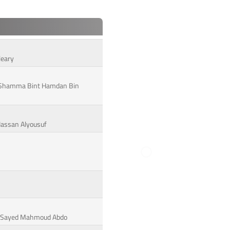
leary
a Shamma Bint Hamdan Bin
 Hassan Alyousuf
ed Sayed Mahmoud Abdo