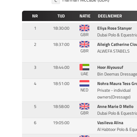
NR
TIJD
NATIE
DEELNEMER
1
18:30:00
Eliya Rose Stanyer
GBR
Dubai Polo & Equestri
2
18:37:00
Aileigh Catherine Cl
GBR
ALWEFA STABELS
3
18:44:00
Hoor Alyousuf
UAE
Bin Deemas Dressag
4
18:51:00
Nohra Maura Tess Gr
NED
Private - individual
owners(Dressage)
5
18:58:00
Anne Marie D Mello
GBR
Dubai Polo & Equestri
6
19:05:00
Vasileva Alina
Al Habtoor Polo & Equ