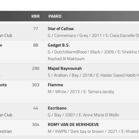
KNR
PAARD
77
Star of Callow
an Club
G / Connemara / Grey / 2011 / E: Ciara Danielle O
ow
88
Gadget B.S.
G / DutchWarmBlood / Black / 2009 / E: Sheikh
Rashed Al Maktoum
290
Majad Baynounah
e
S / Arabian / Bay / 2018 / E: Haidar Saeed Habib
oote
303
Flamme
M / White / 2013 / E: Tamara Jacoby
44
Escribano
an Club
G / Bay / 2007 / E: Anne Marie D Mello
304
ROMY VAN DE KERKHOEVE
estrian
M / KWPN / Dark bay or brown / 2021 / E: Khal