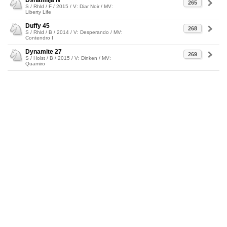
Dshamilja N
265
S / Rhld / F / 2015 / V: Diar Noir / MV:
Liberty Life
Duffy 45
268
S / Rhld / B / 2014 / V: Desperando / MV:
Contendro I
Dynamite 27
269
S / Holst / B / 2015 / V: Dinken / MV:
Quamiro