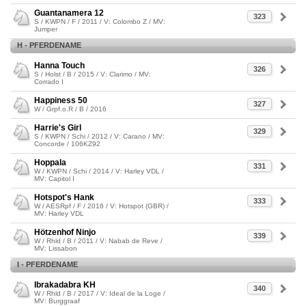
Guantanamera 12
323
S / KWPN / F / 2011 / V: Colombo Z / MV:
Jumper
H - PFERDENAME
Hanna Touch
326
S / Holst / B / 2015 / V: Clarimo / MV:
Corrado I
Happiness 50
327
W / Grpf.o.R / B / 2016
Harrie's Girl
329
S / KWPN / Schi / 2012 / V: Carano / MV:
Concorde / 106KZ92
Hoppala
331
W / KWPN / Schi / 2014 / V: Harley VDL /
MV: Capitol I
Hotspot's Hank
333
W / AESRpf / F / 2016 / V: Hotspot (GBR) /
MV: Harley VDL
Hötzenhof Ninjo
339
W / Rhld / B / 2011 / V: Nabab de Reve /
MV: Lissabon
I - PFERDENAME
Ibrakadabra KH
340
W / Rhld / B / 2017 / V: Ideal de la Loge /
MV: Burggraaf