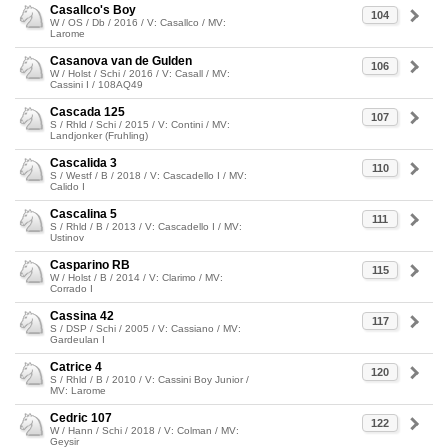
Casallco's Boy
104
W / OS / Db / 2016 / V: Casallco / MV:
Larome
Casanova van de Gulden
106
W / Holst / Schi / 2016 / V: Casall / MV:
Cassini I / 108AQ49
Cascada 125
107
S / Rhld / Schi / 2015 / V: Contini / MV:
Landjonker (Fruhling)
Cascalida 3
110
S / Westf / B / 2018 / V: Cascadello I / MV:
Calido I
Cascalina 5
111
S / Rhld / B / 2013 / V: Cascadello I / MV:
Ustinov
Casparino RB
115
W / Holst / B / 2014 / V: Clarimo / MV:
Corrado I
Cassina 42
117
S / DSP / Schi / 2005 / V: Cassiano / MV:
Gardeulan I
Catrice 4
120
S / Rhld / B / 2010 / V: Cassini Boy Junior /
MV: Larome
Cedric 107
122
W / Hann / Schi / 2018 / V: Colman / MV:
Geysir