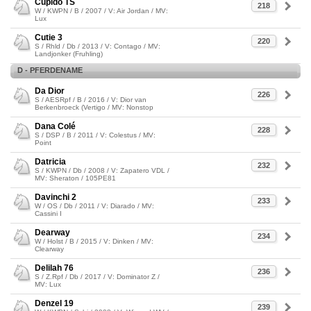
Cupido TS
218
W / KWPN / B / 2007 / V: Air Jordan / MV:
Lux
Cutie 3
220
S / Rhld / Db / 2013 / V: Contago / MV:
Landjonker (Fruhling)
D - PFERDENAME
Da Dior
226
S / AESRpf / B / 2016 / V: Dior van
Berkenbroeck (Vertigo / MV: Nonstop
Dana Colé
228
S / DSP / B / 2011 / V: Colestus / MV:
Point
Datricia
232
S / KWPN / Db / 2008 / V: Zapatero VDL /
MV: Sheraton / 105PE81
Davinchi 2
233
W / OS / Db / 2011 / V: Diarado / MV:
Cassini I
Dearway
234
W / Holst / B / 2015 / V: Dinken / MV:
Clearway
Delilah 76
236
S / Z.Rpf / Db / 2017 / V: Dominator Z /
MV: Lux
Denzel 19
239