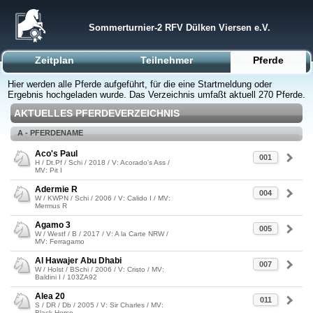
Sommerturnier-2 RFV Dülken Viersen e.V.
Zeitplan
Teilnehmer
Pferde
Hier werden alle Pferde aufgeführt, für die eine Startmeldung oder
Ergebnis hochgeladen wurde. Das Verzeichnis umfaßt aktuell 270 Pferde.
AKTUELLES PFERDEVERZEICHNIS
A - PFERDENAME
Aco's Paul
001
H / Dt.Pf / Schi / 2018 / V: Acorado's Ass /
MV: Pit I
Adermie R
004
W / KWPN / Schi / 2006 / V: Calido I / MV:
Mermus R
Agamo 3
005
W / Westf / B / 2017 / V: A la Carte NRW /
MV: Ferragamo
Al Hawajer Abu Dhabi
007
W / Holst / BSchi / 2006 / V: Cristo / MV:
Baldini I / 103ZA92
Alea 20
011
S / DR / Db / 2005 / V: Sir Charles / MV:
Black Horse