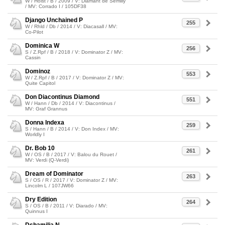
W / Holst / B / 2009 / V: Diamant de Semilly
/ MV: Corrado I / 105DF38
Django Unchained P
255
W / Rhld / Db / 2014 / V: Diacasall / MV:
Co-Pilot
Dominica W
256
S / Z.Rpf / B / 2018 / V: Dominator Z / MV:
Cassin
Dominoz
553
W / Z.Rpf / B / 2017 / V: Dominator Z / MV:
Quite Capitol
Don Diacontinus Diamond
551
W / Hann / Db / 2014 / V: Diacontinus /
MV: Graf Grannus
Donna Indexa
259
S / Hann / B / 2014 / V: Don Index / MV:
Worldly I
Dr. Bob 10
261
W / OS / B / 2017 / V: Balou du Rouet /
MV: Verdi (Q-Verdi)
Dream of Dominator
263
S / OS / R / 2017 / V: Dominator Z / MV:
Lincolm L / 107JW66
Dry Edition
264
S / OS / B / 2011 / V: Diarado / MV:
Quinnus I