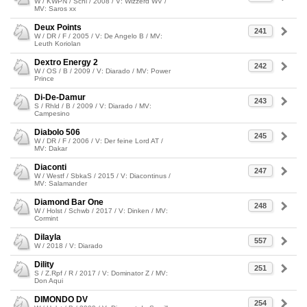
W / KWPN / Schi / 2008 / V: Wizzerd WV /
MV: Saros xx
Deux Points
241
W / DR / F / 2005 / V: De Angelo B / MV:
Leuth Koriolan
Dextro Energy 2
242
W / OS / B / 2009 / V: Diarado / MV: Power
Prince
Di-De-Damur
243
S / Rhld / B / 2009 / V: Diarado / MV:
Campesino
Diabolo 506
245
W / DR / F / 2006 / V: Der feine Lord AT /
MV: Dakar
Diaconti
247
W / Westf / SbkaS / 2015 / V: Diacontinus /
MV: Salamander
Diamond Bar One
248
W / Holst / Schwb / 2017 / V: Dinken / MV:
Cormint
Dilayla
557
W / 2018 / V: Diarado
Dility
251
S / Z.Rpf / R / 2017 / V: Dominator Z / MV:
Don Aqui
DIMONDO DV
254