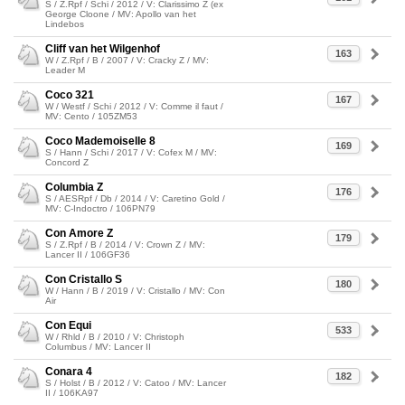
S / Z.Rpf / Schi / 2012 / V: Clarissimo Z (ex
George Cloone / MV: Apollo van het
Lindebos
Cliff van het Wilgenhof
163
W / Z.Rpf / B / 2007 / V: Cracky Z / MV:
Leader M
Coco 321
167
W / Westf / Schi / 2012 / V: Comme il faut /
MV: Cento / 105ZM53
Coco Mademoiselle 8
169
S / Hann / Schi / 2017 / V: Cofex M / MV:
Concord Z
Columbia Z
176
S / AESRpf / Db / 2014 / V: Caretino Gold /
MV: C-Indoctro / 106PN79
Con Amore Z
179
S / Z.Rpf / B / 2014 / V: Crown Z / MV:
Lancer II / 106GF36
Con Cristallo S
180
W / Hann / B / 2019 / V: Cristallo / MV: Con
Air
Con Equi
533
W / Rhld / B / 2010 / V: Christoph
Columbus / MV: Lancer II
Conara 4
182
S / Holst / B / 2012 / V: Catoo / MV: Lancer
II / 106KA97