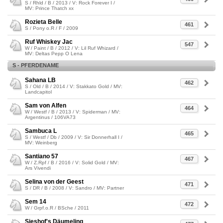
S / Rhld / B / 2013 / V: Rock Forever I /
MV: Prince Thatch xx
Rozieta Belle
461
S / Pony o.R / F / 2009
Ruf Whiskey Jac
547
W / Paint / B / 2012 / V: Lil Ruf Whizard /
MV: Deltas Pepp O Lena
S - PFERDENAME
Sahana LB
462
S / Old / B / 2014 / V: Stakkato Gold / MV:
Landcapitol
Sam von Alfen
464
W / Westf / B / 2013 / V: Spiderman / MV:
Argentinus / 106VA73
Sambuca L
465
S / Westf / Db / 2009 / V: Sir Donnerhall I /
MV: Weinberg
Santiano 57
467
W / Z.Rpf / B / 2016 / V: Solid Gold / MV:
Ars Vivendi
Selina von der Geest
471
S / DR / B / 2008 / V: Sandro / MV: Partner
Sem 14
472
W / Grpf.o.R / BSche / 2011
Sieshof's Däumeling