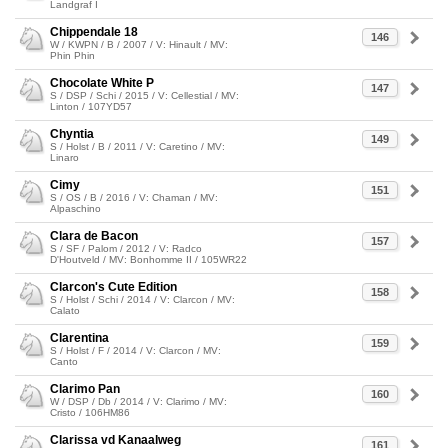
Landgraf I
Chippendale 18
146
W / KWPN / B / 2007 / V: Hinault / MV:
Phin Phin
Chocolate White P
147
S / DSP / Schi / 2015 / V: Cellestial / MV:
Linton / 107YD57
Chyntia
149
S / Holst / B / 2011 / V: Caretino / MV:
Linaro
Cimy
151
S / OS / B / 2016 / V: Chaman / MV:
Alpaschino
Clara de Bacon
157
S / SF / Palom / 2012 / V: Radco
D'Houtveld / MV: Bonhomme II / 105WR22
Clarcon's Cute Edition
158
S / Holst / Schi / 2014 / V: Clarcon / MV:
Calato
Clarentina
159
S / Holst / F / 2014 / V: Clarcon / MV:
Canto
Clarimo Pan
160
W / DSP / Db / 2014 / V: Clarimo / MV:
Cristo / 106HM86
Clarissa vd Kanaalweg
161