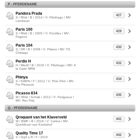
P - PFERDENAME
Pandora Prada
427
S / Rhld / B / 2014 / V: Pilothago / MV:
Landauer
Paris 100
429
S / Rhld / B / 2005 / V: Pontifex / MV:
Pageno
Paris 104
430
S / DR / B / 2008 / V: Pilatus / MV: FS
Chiwago
Perdix H
432
H / Westf / B / 2016 / V: Pilothago / MV: A
la Carte NRW
Phinya
434
S / KWPN / F / 2012 / V: Phin Phin / MV:
For Pleasure
Picasso 834
435
W / Rhld / Schwb / 2012 / V: Perigueux /
MV: Rex Fritz
Q - PFERDENAME
Qroquant van het Klaverveld
441
W / BWP / B / 2016 / V: Carlow / MV:
Quickfeuer van Koekshof
Quality Time 17
442
S / Grpf.o.R / F / 2015