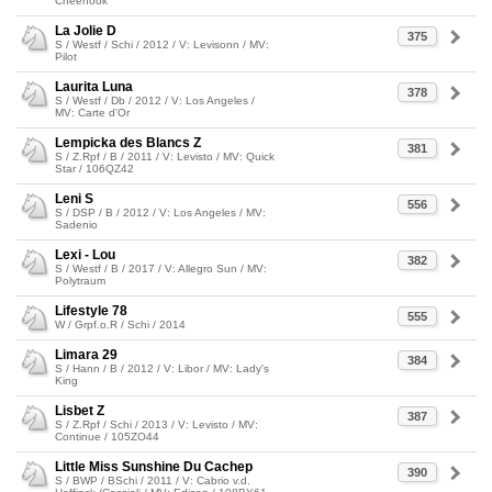
Cheenook
La Jolie D
375
S / Westf / Schi / 2012 / V: Levisonn / MV:
Pilot
Laurita Luna
378
S / Westf / Db / 2012 / V: Los Angeles /
MV: Carte d'Or
Lempicka des Blancs Z
381
S / Z.Rpf / B / 2011 / V: Levisto / MV: Quick
Star / 106QZ42
Leni S
556
S / DSP / B / 2012 / V: Los Angeles / MV:
Sadenio
Lexi - Lou
382
S / Westf / B / 2017 / V: Allegro Sun / MV:
Polytraum
Lifestyle 78
555
W / Grpf.o.R / Schi / 2014
Limara 29
384
S / Hann / B / 2012 / V: Libor / MV: Lady's
King
Lisbet Z
387
S / Z.Rpf / Schi / 2013 / V: Levisto / MV:
Continue / 105ZO44
Little Miss Sunshine Du Cachep
390
S / BWP / BSchi / 2011 / V: Cabrio v.d.