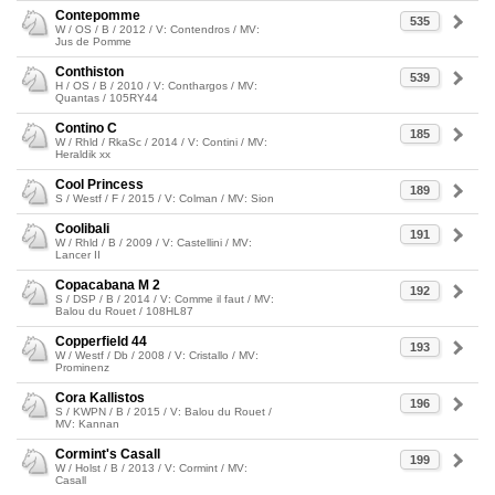
Contepomme
535
W / OS / B / 2012 / V: Contendros / MV:
Jus de Pomme
Conthiston
539
H / OS / B / 2010 / V: Conthargos / MV:
Quantas / 105RY44
Contino C
185
W / Rhld / RkaSc / 2014 / V: Contini / MV:
Heraldik xx
Cool Princess
189
S / Westf / F / 2015 / V: Colman / MV: Sion
Coolibali
191
W / Rhld / B / 2009 / V: Castellini / MV:
Lancer II
Copacabana M 2
192
S / DSP / B / 2014 / V: Comme il faut / MV:
Balou du Rouet / 108HL87
Copperfield 44
193
W / Westf / Db / 2008 / V: Cristallo / MV:
Prominenz
Cora Kallistos
196
S / KWPN / B / 2015 / V: Balou du Rouet /
MV: Kannan
Cormint's Casall
199
W / Holst / B / 2013 / V: Cormint / MV:
Casall