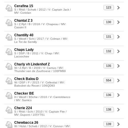
Cerafina 15
123
S / Rhld / Schwb / 2012 / V: Captain Jack /
MV: Coriolan
Chantal Z 3
130
S / Z.Rpf / B / 2018 / V: Chapeau / MV:
Cassini II
Chantilly 40
131
S / Westf / Schi / 2017 / V: Colman / MV:
Le Tot de Semilly
Chaps Lady
132
S / DSP / B / 2011 / V: Chap / MV:
Lacoochee
Charly vh Lindenhof Z
135
W / Z.Rpf / B / 2009 / V: Camus / MV:
Thunder van de Zuuthoeve / 106FM99
Check Balou D
554
W / DSP / F / 2015 / V: Cellestial / MV:
Baloubet du Rouet / 106QD93
Checker BE
136
H / Westf / BSche / 2010 / V: Cantoblanco
/ MV: Samico
Cherie 224
138
S / Rhld / Schi / 2010 / V: Captain Fire /
MV: Dupont / 105YT61
Chewbacca 26
139
W / Holst / Schwb / 2012 / V: Connor / MV: