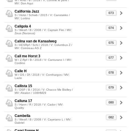
W / Rhld / B / 2018 / V: Comme le père /
MV: Don Aqui
California Jazz
073
S / Holst / Schwb / 2015 / V: Canstakko /
MV: Lortino
Caligola 4
074
S / Westf / B / 2008 / V: Captain Fire / MV:
Zeus (Nurzeus)
Calina van de Kanaalweg
075
S / AESRpf / Schi / 2018 / V: Columbus Z /
MV: Cointreau AG Z
Call me Horst 3
077
W / Z.Rpf / B / 2018 / V: Canturano I / MV:
Cordino
Calle H
078
W / OS / Df / 2018 / V: Conthargos / MV:
Lazio
Callista 15
079
S / DSP / B / 2014 / V: Chacco Me Biolley /
MV: Alvalon / 108HM29
Calluna 17
080
S / Hann / R / 2018 / V: Cador / MV:
Quality
Cambella
082
S / Westf / B / 2008 / V: Cayetano L / MV:
Gabriel
Capri Sonne H