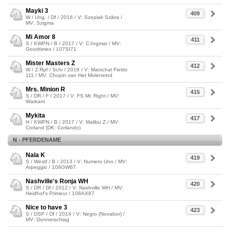
Mayki 3
409
W / Ung. / Df / 2016 / V: Szeplak Szikra /
MV: Szigma
Mi Amor 8
411
S / KWPN / B / 2017 / V: C-Ingmar / MV:
Goodtimes / 107SI71
Mister Masters Z
412
W / Z.Rpf / Schi / 2018 / V: Marschal Fields
111 / MV: Chopin van Het Moleneind
Mrs. Minion R
415
S / DR / F / 2017 / V: FS Mr. Right / MV:
Warkant
Mykita
417
H / KWPN / B / 2017 / V: Malibu Z / MV:
Corland (DK: Corlando)
N - PFERDENAME
Nala K
419
S / Westf / B / 2013 / V: Numero Uno / MV:
Arpeggio / 108GW67
Nashville's Ronja WH
420
S / DR / Df / 2012 / V: Nashville WH / MV:
Heidhof's Primeur / 108AX87
Nice to have 3
423
S / DSP / Df / 2014 / V: Negro (Novabor) /
MV: Donnerschlag