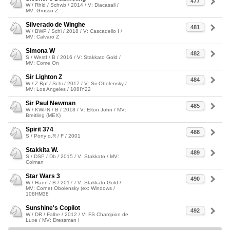
477
W / Rhld / Schwb / 2014 / V: Diacasall /
MV: Grosso Z
Silverado de Winghe
481
W / BWP / Schi / 2018 / V: Cascadello I /
MV: Calvaro Z
Simona W
482
S / Westf / B / 2016 / V: Stakkato Gold /
MV: Come On
Sir Lighton Z
484
W / Z.Rpf / Schi / 2017 / V: Sir Obolensky /
MV: Los Angeles / 108IY22
Sir Paul Newman
485
W / KWPN / B / 2018 / V: Elton John / MV:
Breitling (MEX)
Spirit 374
488
S / Pony o.R / F / 2001
Stakkita W.
489
S / DSP / Db / 2015 / V: Stakkato / MV:
Colman
Star Wars 3
490
W / Hann / B / 2017 / V: Stakkato Gold /
MV: Cornet Obolensky (ex: Windows /
108HM38
Sunshine's Copilot
492
W / DR / Falbe / 2012 / V: FS Champion de
Luxe / MV: Dressman I