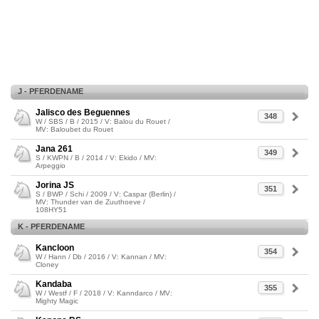
J - PFERDENAME
Jalisco des Beguennes
348
W / SBS / B / 2015 / V: Balou du Rouet /
MV: Baloubet du Rouet
Jana 261
349
S / KWPN / B / 2014 / V: Ekido / MV:
Arpeggio
Jorina JS
351
S / BWP / Schi / 2009 / V: Caspar (Berlin) /
MV: Thunder van de Zuuthoeve /
108HY51
K - PFERDENAME
Kancloon
354
W / Hann / Db / 2016 / V: Kannan / MV:
Cloney
Kandaba
355
W / Westf / F / 2018 / V: Kanndarco / MV:
Mighty Magic