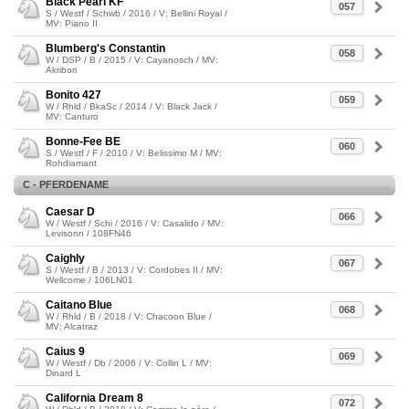
Black Pearl KF
057
S / Westf / Schwb / 2016 / V: Bellini Royal /
MV: Piano II
Blumberg's Constantin
058
W / DSP / B / 2015 / V: Cayanosch / MV:
Akribori
Bonito 427
059
W / Rhld / BkaSc / 2014 / V: Black Jack /
MV: Canturo
Bonne-Fee BE
060
S / Westf / F / 2010 / V: Belissimo M / MV:
Rohdiamant
C - PFERDENAME
Caesar D
066
W / Westf / Schi / 2016 / V: Casalido / MV:
Levisonn / 108FN46
Caighly
067
S / Westf / B / 2013 / V: Cordobes II / MV:
Wellcome / 106LN01
Caitano Blue
068
W / Rhld / B / 2018 / V: Chacoon Blue /
MV: Alcatraz
Caius 9
069
W / Westf / Db / 2006 / V: Collin L / MV:
Dinard L
California Dream 8
072