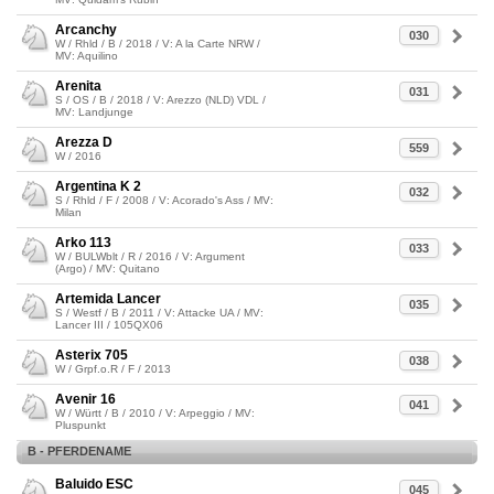
Arcanchy
030
W / Rhld / B / 2018 / V: A la Carte NRW /
MV: Aquilino
Arenita
031
S / OS / B / 2018 / V: Arezzo (NLD) VDL /
MV: Landjunge
Arezza D
559
W / 2016
Argentina K 2
032
S / Rhld / F / 2008 / V: Acorado's Ass / MV:
Milan
Arko 113
033
W / BULWblt / R / 2016 / V: Argument
(Argo) / MV: Quitano
Artemida Lancer
035
S / Westf / B / 2011 / V: Attacke UA / MV:
Lancer III / 105QX06
Asterix 705
038
W / Grpf.o.R / F / 2013
Avenir 16
041
W / Württ / B / 2010 / V: Arpeggio / MV:
Pluspunkt
B - PFERDENAME
Baluido ESC
045