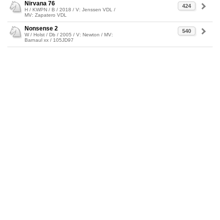
Nirvana 76
424
H / KWPN / B / 2018 / V: Jenssen VDL /
MV: Zapatero VDL
Nonsense 2
540
W / Holst / Db / 2005 / V: Newton / MV:
Barnaul xx / 105JD97