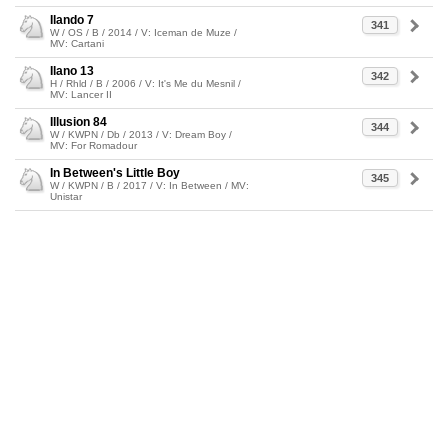
Ilando 7
341
W / OS / B / 2014 / V: Iceman de Muze /
MV: Cartani
Ilano 13
342
H / Rhld / B / 2006 / V: It's Me du Mesnil /
MV: Lancer II
Illusion 84
344
W / KWPN / Db / 2013 / V: Dream Boy /
MV: For Romadour
In Between's Little Boy
345
W / KWPN / B / 2017 / V: In Between / MV:
Unistar