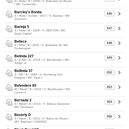
H / Holst / B / 2009 / V: Baloubet du Rouet
/ MV: Contender
Barcley's Bonita
046
S / Holst / Schwb / 2017 / V: Barcley / MV:
Quantum
Barinja 5
047
S / Holst / B / 2009 / V: NEKTON / MV:
Quite Capitol
Beliece
048
S / Rhld / B / 2005 / V: Belissimo M / MV:
Funkenspiel
Belinda 227
049
S / Z.Rpf / B / 2018 / V: Blockbuster / MV:
Amigo xx
Bellinda 37
052
S / DR / B / 1999 / V: Hondsrug Don
Gregory / MV: Opal x
Belvedere 60
053
W / Westf / B / 2015 / V: Blockbuster / MV:
Lancer II
Bernada 3
054
S / Westf / B / 2014 / V: Balous Diamond /
MV: Florissant
Beverly D
056
S / Hann / B / 2011 / V: Balou du Rouet /
MV: Raphael / 106DX02