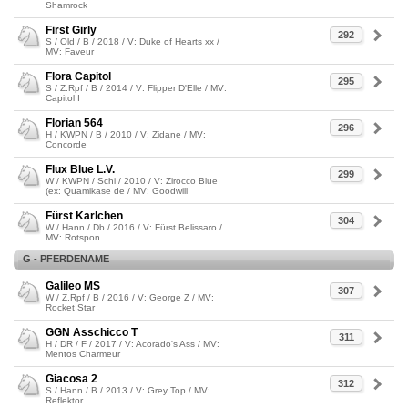
Shamrock
First Girly
292
S / Old / B / 2018 / V: Duke of Hearts xx /
MV: Faveur
Flora Capitol
295
S / Z.Rpf / B / 2014 / V: Flipper D'Elle / MV:
Capitol I
Florian 564
296
H / KWPN / B / 2010 / V: Zidane / MV:
Concorde
Flux Blue L.V.
299
W / KWPN / Schi / 2010 / V: Zirocco Blue
(ex: Quamikase de / MV: Goodwill
Fürst Karlchen
304
W / Hann / Db / 2016 / V: Fürst Belissaro /
MV: Rotspon
G - PFERDENAME
Galileo MS
307
W / Z.Rpf / B / 2016 / V: George Z / MV:
Rocket Star
GGN Asschicco T
311
H / DR / F / 2017 / V: Acorado's Ass / MV:
Mentos Charmeur
Giacosa 2
312
S / Hann / B / 2013 / V: Grey Top / MV:
Reflektor