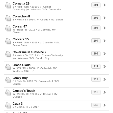
Cornetta 29
201
S / Rhld / Schi / 2010 / V: Cornet
Obolensky (ex: Windows / MV: Contender
Cornichon 8
202
S / Holst / B / 2014 / V: Cosido / MV: Loran
Corsar 47
203
W / Holst / B / 2015 / V: Cormint / MV:
Cliostro
Corvara 15
204
S / Rhld / Schi / 2011 / V: Castellini / MV:
Feiner Stern
Cover me in sunshine 2
209
S / Holst / Db / 2017 / V: Cornet Obolensky
(ex: Windows / MV: Sandro Boy
Crass Clausi
211
W / OS / Db / 2008 / V: Cellestial / MV:
Werther / 104ET61
Crazy Buy
212
S / Old / B / 2013 / V: Cascadello I / MV:
Clinton
Crusoe's Touch
215
W / Westf / Db / 2018 / V: Crusoe / MV:
Quirado
Cuca 3
546
S / Grpf.o.R / B / 2017