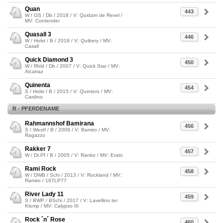
Quan
443
W / OS / Db / 2018 / V: Quidam de Revel /
MV: Contender
Quasall 3
446
W / Holst / B / 2018 / V: Quibery / MV:
Casall
Quick Diamond 3
450
W / Rhld / Db / 2007 / V: Quick Star / MV:
Alcatraz
Quinenta
454
S / Holst / B / 2015 / V: Quintero / MV:
Cardino
R - PFERDENAME
Rahmannshof Bamirana
456
S / Westf / B / 2009 / V: Bamiro / MV:
Ragazzo
Rakker 7
457
W / Dt.Pf / B / 2005 / V: Ranko / MV: Erato
Rami Rock
458
W / DWB / Schi / 2013 / V: Rockland / MV:
Ramiro / 107LP77
River Lady 11
459
S / BWP / BSchi / 2017 / V: Lavellino ter
Klomp / MV: Calypso III
Rock ´n´ Rose
460