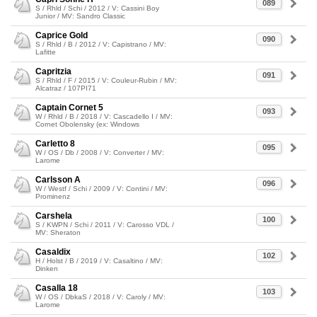
089
S / Rhld / Schi / 2012 / V: Cassini Boy
Junior / MV: Sandro Classic
Caprice Gold
090
S / Rhld / B / 2012 / V: Capistrano / MV:
Lafitte
Capritzia
091
S / Rhld / F / 2015 / V: Couleur-Rubin / MV:
Alcatraz / 107PI71
Captain Cornet 5
093
W / Rhld / B / 2018 / V: Cascadello I / MV:
Cornet Obolensky (ex: Windows
Carletto 8
095
W / OS / Db / 2008 / V: Converter / MV:
Larome
Carlsson A
096
W / Westf / Schi / 2009 / V: Contini / MV:
Prominenz
Carshela
100
S / KWPN / Schi / 2011 / V: Carosso VDL /
MV: Sheraton
Casaldix
102
H / Holst / B / 2019 / V: Casaltino / MV:
Dinken
Casalla 18
103
W / OS / DbkaS / 2018 / V: Caroly / MV:
Larome