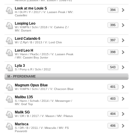
Heffinck (Cassioli / MV: Edison / 108BY61
Look at me Louie S
394
H / Dt.Pf / F / 2017 / V: Lassen Peak / MV:
Castellini
Looping Leo
395
W / KWPN / Schi / 2016 / V: Calvino Z /
MV: Durrant
Lord Calando 6
397
W / Z.Rpf / B / 2013 / V: Lord Chin
Lord Leo H
398
W / Hann / FkaSc / 2015 / V: Lassen Peak
/ MV: Cassini Boy Junior
Lyla 3
543
S / Pony o.R / Schi / 2012
M - PFERDENAME
Magnum Opus Blue
401
W / KWPN / Schi / 2017 / V: Chacoon Blue
Malibu 135
403
S / Hann / Schwb / 2014 / V: Messenger /
MV: Graf Top
Malik SG
404
W / DR / B / 2017 / V: Mason / MV: Pilatus
Marisca
406
S / DR / B / 2011 / V: Miraculix / MV: FS
Pavarotti