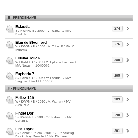
E - PFERDENAME
Eclaudia
274
S / KWPN / B / 2009 / V: Warrant / MV:
Kastello
Elan de Bloomerd
276
W / KWPN / B / 2009 / V: Tolan R / MV: C-
Indoctro
Elusive Touch
280
W / Holst / B / 2007 / V: Ephebe For Ever /
MV: Newton / 104QO02
Euphoria 7
285
S / Hann / R / 2006 / V: Escudo I / MV:
Singular Joter I / 105VV66
F - PFERDENAME
Fellow 145
289
W / KWPN / B / 2010 / V: Warrant / MV:
Arco Polo
Findet Dori
290
S / KWPN / B / 2008 / V: Indorado / MV:
Conan Z
Fine Fayne
291
S / Conne / Palom / 2009 / V: Penancing-
Brook Hazy Marschall / MV: Diamond