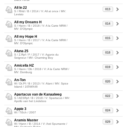
All In 22
013
S / Rhld / B / 2014 / V: All at once / MV:
Levisto
All my Dreams H
014
S / Hann / B / 2018 / V: A la Carte NRW /
MV: D'Olympic
All my Hope H
015
S / Hann / B / 2017 / V: A la Carte NRW /
MV: D'Olympic
Aluna 25
018
S / Z.Rpf / F / 2017 / V: Aganix du
Seigneur / MV: Charming Boy
Amicella HZ
019
S / Hann / Db / 2018 / V: A la Carte NRW /
MV: Domburg
An-Ton
020
W / Dt.Pf / B / 2013 / V: Alant / MV: Spice
Island / 105WX46
Apartacus van de Kanaalweg
022
S / AESRpf / B / 2018 / V: Spartacus / MV:
Apollo van het Lindebos
Appie 3
024
W / TiSch / 2007
Aramis Master
029
W / Hann / B / 2014 / V: Asti Spumante /
MV: Quidam's Rubin