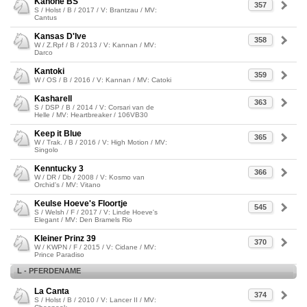
Kanone BS
357
S / Holst / B / 2017 / V: Brantzau / MV:
Cantus
Kansas D'Ive
358
W / Z.Rpf / B / 2013 / V: Kannan / MV:
Darco
Kantoki
359
W / OS / B / 2016 / V: Kannan / MV: Catoki
Kasharell
363
S / DSP / B / 2014 / V: Corsari van de
Helle / MV: Heartbreaker / 106VB30
Keep it Blue
365
W / Trak. / B / 2016 / V: High Motion / MV:
Singolo
Kenntucky 3
366
W / DR / Db / 2008 / V: Kosmo van
Orchid's / MV: Vitano
Keulse Hoeve's Floortje
545
S / Welsh / F / 2017 / V: Linde Hoeve's
Elegant / MV: Den Bramels Rio
Kleiner Prinz 39
370
W / KWPN / F / 2015 / V: Cidane / MV:
Prince Paradiso
L - PFERDENAME
La Canta
374
S / Holst / B / 2010 / V: Lancer II / MV: