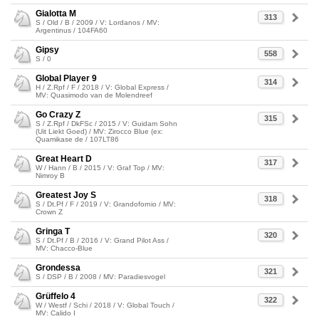
Gialotta M
313
S / Old / B / 2009 / V: Lordanos / MV:
Argentinus / 104FA60
Gipsy
558
S / 0
Global Player 9
314
H / Z.Rpf / F / 2018 / V: Global Express /
MV: Quasimodo van de Molendreef
Go Crazy Z
315
S / Z.Rpf / DkFSc / 2015 / V: Guidam Sohn
(Uit Liekt Goed) / MV: Zirocco Blue (ex:
Quamikase de / 107LT86
Great Heart D
317
W / Hann / B / 2015 / V: Graf Top / MV:
Nimroy B
Greatest Joy S
318
S / Dt.Pf / F / 2019 / V: Grandofornio / MV:
Crown Z
Gringa T
320
S / Dt.Pf / B / 2016 / V: Grand Pilot Ass /
MV: Chacco-Blue
Grondessa
321
S / DSP / B / 2008 / MV: Paradiesvogel
Grüffelo 4
322
W / Westf / Schi / 2018 / V: Global Touch /
MV: Calido I