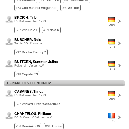
355
Kandaba
432
Perdix H
467
Santiano 57
163
Cliff van het Wilgenhof
020
An-Ton
BROICH, Tyler
RV Kaldenkirchen 1929
GER
552
Winnie 296
419
Nala K
BÜSCHER, Nele
TurnierSG Hülsmann
GER
242
Dextro Energy 2
BÜTTGEN, Summer-Juline
Reitverein Viersen e.V.
GER
218
Cupido TS
C - NAME DES TEILNEHMERS
CASARES, Timea
RV Kaldenkirchen 1929
GER
527
Wicked Little Wonderland
CHANTELOU, Philippe
RC St.Georg Günhoven e.V.
FRA
256
Dominica W
031
Arenita