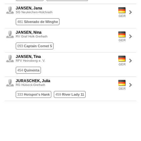
JANSEN, Jana
SG Neukirchen-Hülchrath
GER
481
Silverado de Winghe
JANSEN, Nina
RV Graf Holk Grefrath
GER
093
Captain Cornet 5
JANSEN, Tina
RFV Heinsberg e. V.
GER
454
Quinenta
JURASCHEK, Julia
RG Hübeck-Grefrath
GER
333
Hotspot's Hank
459
River Lady 11