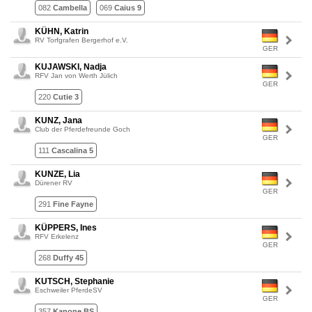
082
Cambella
069
Caius 9
KÜHN, Katrin
RV Torfgrafen Bergerhof e.V.
GER
KUJAWSKI, Nadja
RFV Jan von Werth Jülich
GER
220
Cutie 3
KUNZ, Jana
Club der Pferdefreunde Goch
GER
111
Cascalina 5
KUNZE, Lia
Dürener RV
GER
291
Fine Fayne
KÜPPERS, Ines
RFV Erkelenz
GER
268
Duffy 45
KUTSCH, Stephanie
Eschweiler PferdeSV
GER
357
Kanone BS