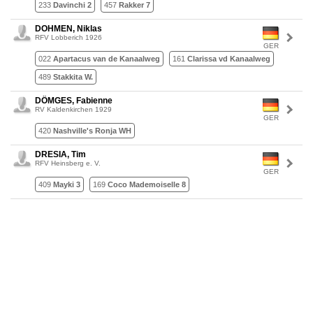
233
Davinchi 2
457
Rakker 7
DOHMEN, Niklas
RFV Lobberich 1926
GER
022
Apartacus van de Kanaalweg
161
Clarissa vd Kanaalweg
489
Stakkita W.
DÖMGES, Fabienne
RV Kaldenkirchen 1929
GER
420
Nashville's Ronja WH
DRESIA, Tim
RFV Heinsberg e. V.
GER
409
Mayki 3
169
Coco Mademoiselle 8