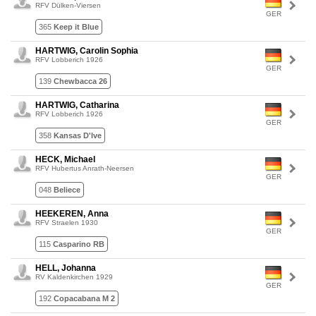
RFV Dülken-Viersen
GER
365
Keep it Blue
HARTWIG, Carolin Sophia
RFV Lobberich 1926
GER
139
Chewbacca 26
HARTWIG, Catharina
RFV Lobberich 1926
GER
358
Kansas D'Ive
HECK, Michael
RFV Hubertus Anrath-Neersen
GER
048
Beliece
HEEKEREN, Anna
RFV Straelen 1930
GER
115
Casparino RB
HELL, Johanna
RV Kaldenkirchen 1929
GER
192
Copacabana M 2