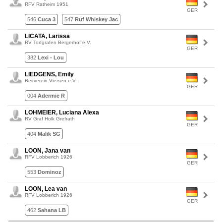
RFV Ratheim 1951
GER
546
Cuca 3
547
Ruf Whiskey Jac
LICATA, Larissa
RV Torfgrafen Bergerhof e.V.
GER
382
Lexi - Lou
LIEDGENS, Emily
Reitverein Viersen e.V.
GER
004
Adermie R
LOHMEIER, Luciana Alexa
RV Graf Holk Grefrath
GER
404
Malik SG
LOON, Jana van
RFV Lobberich 1926
GER
553
Dominoz
LOON, Lea van
RFV Lobberich 1926
GER
462
Sahana LB