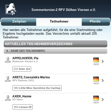
Sommerturnier-2 RFV Dülken Viersen e.V.
Zeitplan
Teilnehmer
Pferde
Hier werden alle Teilnehmer aufgeführt, für die eine Startmeldung oder
Ergebnis hochgeladen wurde. Das Verzeichnis umfaßt aktuell 205
Teilnehmer.
AKTUELLES TEILNEHMERVERZEICHNIS
A - NAME DES TEILNEHMERS
APFELHOFER, Pia
Reitverein Viersen e.V.
GER
033
Arko 113
ARETZ, Cassandra Marisa
RFV Ratheim 1951
GER
390
Little Miss Sunshine Du Cachep
AXER, Hanne
RV Hehn
GER
384
Limara 29