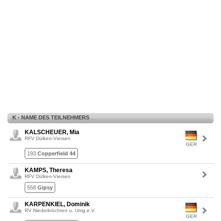
K - NAME DES TEILNEHMERS
KALSCHEUER, Mia
RFV Dülken-Viersen
GER
193
Copperfield 44
KAMPS, Theresa
RFV Dülken-Viersen
558
Gipsy
KARPENKIEL, Dominik
RV Niederkrüchten u. Umg.e.V.
GER