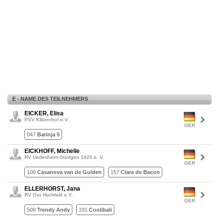
E - NAME DES TEILNEHMERS
EICKER, Elisa
PSV Klitzenhof e.V.
GER
047
Barinja 5
EICKHOFF, Michelle
RV Uedesheim-Stüttgen 1926 e. V.
GER
106
Casanova van de Gulden
157
Clara de Bacon
ELLERHORST, Jana
RV Gut Hochfeld e.V.
GER
509
Trendy Andy
191
Coolibali