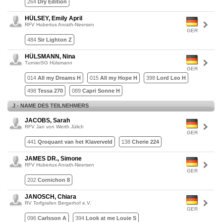
264
Dry Edition
HÜLSEY, Emily April
RFV Hubertus Anrath-Neersen
GER
484
Sir Lighton Z
HÜLSMANN, Nina
TurnierSG Hülsmann
GER
014
All my Dreams H
015
All my Hope H
398
Lord Leo H
498
Tessa 270
089
Capri Sonne H
J - NAME DES TEILNEHMERS
JACOBS, Sarah
RFV Jan von Werth Jülich
GER
441
Qroquant van het Klaverveld
138
Cherie 224
JAMES DR., Simone
RFV Hubertus Anrath-Neersen
GER
202
Cornichon 8
JANOSCH, Chiara
RV Torfgrafen Bergerhof e.V.
GER
096
Carlsson A
394
Look at me Louie S