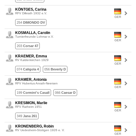
KÖNTGES, Carina
RFV Dilkrath 1932 e.V.
GER
254
DIMONDO DV
KOSMALLA, Carolin
Turnierfreunde Lohmar e.V.
GER
203
Corsar 47
KRAEMER, Emma
RV Kaldenkirchen 1929
GER
074
Caligola 4
056
Beverly D
KRAMER, Antonia
RFV Hubertus Anrath-Neersen
GER
199
Cormint's Casall
066
Caesar D
KRESIMON, Marlie
RFV Ratheim 1951
GER
349
Jana 261
KRONENBERG, Robin
RV Uedesheim-Stüttgen 1926 e. V.
GER