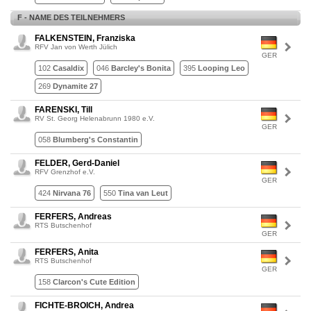
F - NAME DES TEILNEHMERS
FALKENSTEIN, Franziska
RFV Jan von Werth Jülich
GER
102
Casaldix
046
Barcley's Bonita
395
Looping Leo
269
Dynamite 27
FARENSKI, Till
RV St. Georg Helenabrunn 1980 e.V.
GER
058
Blumberg's Constantin
FELDER, Gerd-Daniel
RFV Grenzhof e.V.
GER
424
Nirvana 76
550
Tina van Leut
FERFERS, Andreas
RTS Butschenhof
GER
FERFERS, Anita
RTS Butschenhof
GER
158
Clarcon's Cute Edition
FICHTE-BROICH, Andrea