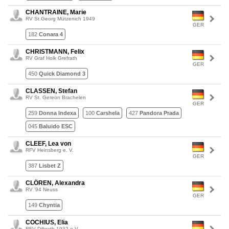
CHANTRAINE, Marie
RV St.Georg Mützenich 1949
GER
182
Conara 4
CHRISTMANN, Felix
RV Graf Holk Grefrath
GER
450
Quick Diamond 3
CLASSEN, Stefan
RV St. Gereon Brachelen
GER
259
Donna Indexa
100
Carshela
427
Pandora Prada
045
Baluido ESC
CLEEF, Lea von
RFV Heinsberg e. V.
GER
387
Lisbet Z
CLÖREN, Alexandra
RV '94 Neuss
GER
149
Chyntia
COCHIUS, Elia
RFV Dilkrath 1932 e.V.