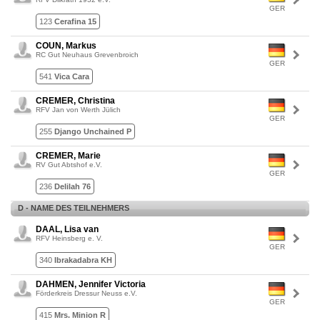
GER
123
Cerafina 15
COUN, Markus
RC Gut Neuhaus Grevenbroich
GER
541
Vica Cara
CREMER, Christina
RFV Jan von Werth Jülich
GER
255
Django Unchained P
CREMER, Marie
RV Gut Abtshof e.V.
GER
236
Delilah 76
D - NAME DES TEILNEHMERS
DAAL, Lisa van
RFV Heinsberg e. V.
GER
340
Ibrakadabra KH
DAHMEN, Jennifer Victoria
Förderkreis Dressur Neuss e.V.
GER
415
Mrs. Minion R