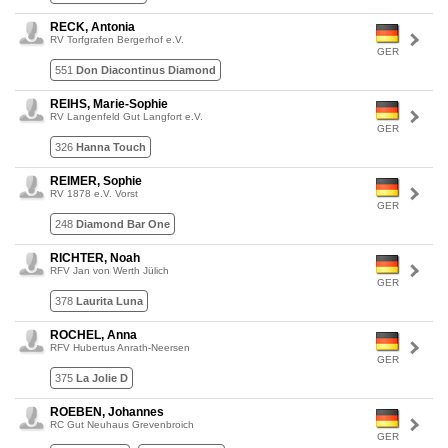
RECK, Antonia
RV Torfgrafen Bergerhof e.V.
GER
551
Don Diacontinus Diamond
REIHS, Marie-Sophie
RV Langenfeld Gut Langfort e.V.
GER
326
Hanna Touch
REIMER, Sophie
RV 1878 e.V. Vorst
GER
248
Diamond Bar One
RICHTER, Noah
RFV Jan von Werth Jülich
GER
378
Laurita Luna
ROCHEL, Anna
RFV Hubertus Anrath-Neersen
GER
375
La Jolie D
ROEBEN, Johannes
RC Gut Neuhaus Grevenbroich
GER