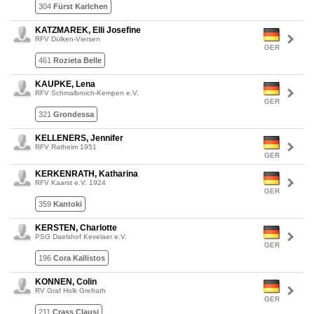
304
Fürst Karlchen
KATZMAREK, Elli Josefine
RFV Dülken-Viersen
GER
461
Rozieta Belle
KAUPKE, Lena
RFV Schmalbroich-Kempen e.V.
GER
321
Grondessa
KELLENERS, Jennifer
RFV Ratheim 1951
GER
KERKENRATH, Katharina
RFV Kaarst e.V. 1924
GER
359
Kantoki
KERSTEN, Charlotte
PSG Daelshof Kevelaer e.V.
GER
196
Cora Kallistos
KONNEN, Colin
RV Graf Holk Grefrath
GER
211
Crass Clausi