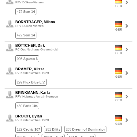
RFV Dülken-Viersen
GER
472
Sem 14
BORNTRÄGER, Milana
RFV Dülken-Viersen
GER
472
Sem 14
BÖTTCHER, Dirk
RC Gut Neuhaus Grevenbroich
GER
005
Agamo 3
BRAMER, Alissa
RV Kaldenkirchen 1929
GER
299
Flux Blue L.V.
BRINKMANN, Karla
RFV Hubertus Anrath-Neersen
GER
430
Paris 104
BROICH, Dylan
RV Kaldenkirchen 1929
GER
122
Cedric 107
251
Dility
263
Dream of Dominator