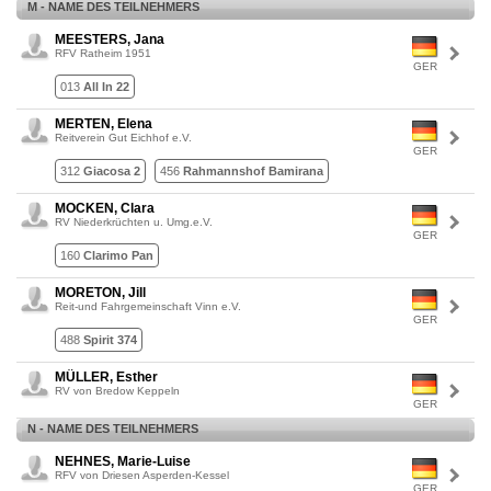
M - NAME DES TEILNEHMERS
MEESTERS, Jana
RFV Ratheim 1951
GER
013
All In 22
MERTEN, Elena
Reitverein Gut Eichhof e.V.
GER
312
Giacosa 2
456
Rahmannshof Bamirana
MOCKEN, Clara
RV Niederkrüchten u. Umg.e.V.
GER
160
Clarimo Pan
MORETON, Jill
Reit-und Fahrgemeinschaft Vinn e.V.
GER
488
Spirit 374
MÜLLER, Esther
RV von Bredow Keppeln
GER
N - NAME DES TEILNEHMERS
NEHNES, Marie-Luise
RFV von Driesen Asperden-Kessel
GER