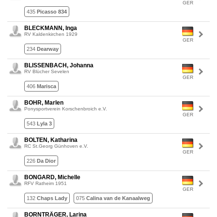
GER
435
Picasso 834
BLECKMANN, Inga
RV Kaldenkirchen 1929
GER
234
Dearway
BLISSENBACH, Johanna
RV Blücher Sevelen
GER
406
Marisca
BOHR, Marlen
Ponysportverein Korschenbroich e.V.
GER
543
Lyla 3
BOLTEN, Katharina
RC St.Georg Günhoven e.V.
GER
226
Da Dior
BONGARD, Michelle
RFV Ratheim 1951
GER
132
Chaps Lady
075
Calina van de Kanaalweg
BORNTRÄGER, Larina