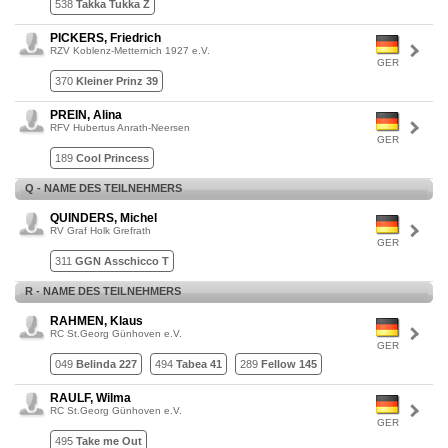
538
Takka Tukka Z
PICKERS, Friedrich
RZV Koblenz-Metternich 1927 e.V.
GER
370
Kleiner Prinz 39
PREIN, Alina
RFV Hubertus Anrath-Neersen
GER
189
Cool Princess
Q - NAME DES TEILNEHMERS
QUINDERS, Michel
RV Graf Holk Grefrath
GER
311
GGN Asschicco T
R - NAME DES TEILNEHMERS
RAHMEN, Klaus
RC St.Georg Günhoven e.V.
GER
049
Belinda 227
494
Tabea 41
289
Fellow 145
RAULF, Wilma
RC St.Georg Günhoven e.V.
GER
495
Take me Out