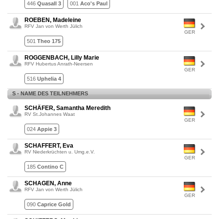
446
Quasall 3
001
Aco's Paul
ROEBEN, Madeleine
RFV Jan von Werth Jülich
GER
501
Theo 175
ROGGENBACH, Lilly Marie
RFV Hubertus Anrath-Neersen
GER
516
Uphelia 4
S - NAME DES TEILNEHMERS
SCHÄFER, Samantha Meredith
RV St.Johannes Waat
GER
024
Appie 3
SCHAFFERT, Eva
RV Niederkrüchten u. Umg.e.V.
GER
185
Contino C
SCHAGEN, Anne
RFV Jan von Werth Jülich
GER
090
Caprice Gold