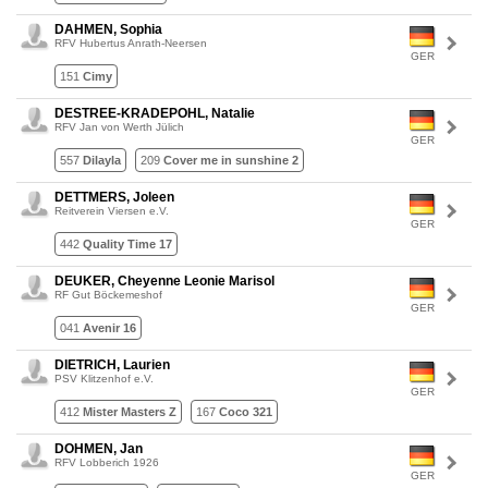
DAHMEN, Sophia
RFV Hubertus Anrath-Neersen
GER
151
Cimy
DESTREE-KRADEPOHL, Natalie
RFV Jan von Werth Jülich
GER
557
Dilayla
209
Cover me in sunshine 2
DETTMERS, Joleen
Reitverein Viersen e.V.
GER
442
Quality Time 17
DEUKER, Cheyenne Leonie Marisol
RF Gut Böckemeshof
GER
041
Avenir 16
DIETRICH, Laurien
PSV Klitzenhof e.V.
GER
412
Mister Masters Z
167
Coco 321
DOHMEN, Jan
RFV Lobberich 1926
GER