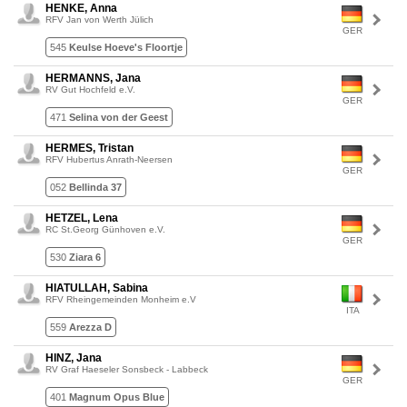
HENKE, Anna
RFV Jan von Werth Jülich
GER
545
Keulse Hoeve's Floortje
HERMANNS, Jana
RV Gut Hochfeld e.V.
GER
471
Selina von der Geest
HERMES, Tristan
RFV Hubertus Anrath-Neersen
GER
052
Bellinda 37
HETZEL, Lena
RC St.Georg Günhoven e.V.
GER
530
Ziara 6
HIATULLAH, Sabina
RFV Rheingemeinden Monheim e.V
ITA
559
Arezza D
HINZ, Jana
RV Graf Haeseler Sonsbeck - Labbeck
GER
401
Magnum Opus Blue