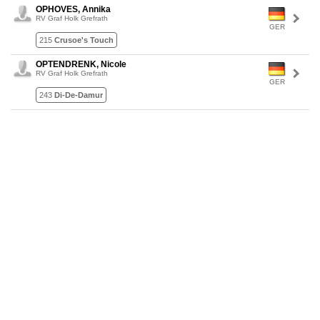
OPHOVES, Annika
RV Graf Holk Grefrath
GER
215
Crusoe's Touch
OPTENDRENK, Nicole
RV Graf Holk Grefrath
GER
243
Di-De-Damur