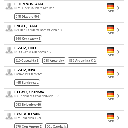
ELTEN VON, Anna
RFV Hubertus Anrath-Neersen
GER
245
Diabolo 506
ENGEL, Jenna
Reit-und Fahrgemeinschaft Vinn e.V.
GER
366
Kenntucky 3
ESSER, Luisa
RC St.Georg Günhoven e.V.
GER
110
Cascalida 3
030
Arcanchy
032
Argentina K 2
ESSER, Dina
Eschweiler PferdeSV
GER
465
Sambuca L
ETTWIG, Charlotte
RV Tönisberg-Schaephuysen 1921
GER
053
Belvedere 60
EXNER, Karolin
RFV Lobberich 1926
GER
179
Con Amore Z
091
Capritzia