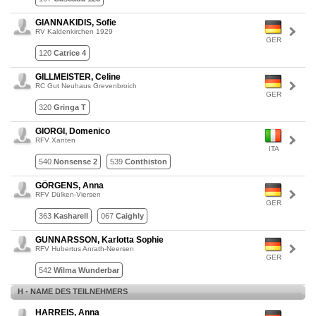
GIANNAKIDIS, Sofie
RV Kaldenkirchen 1929
GER
120
Catrice 4
GILLMEISTER, Celine
RC Gut Neuhaus Grevenbroich
GER
320
Gringa T
GIORGI, Domenico
RFV Xanten
ITA
540
Nonsense 2
539
Conthiston
GÖRGENS, Anna
RFV Dülken-Viersen
GER
363
Kasharell
067
Caighly
GUNNARSSON, Karlotta Sophie
RFV Hubertus Anrath-Neersen
GER
542
Wilma Wunderbar
H - NAME DES TEILNEHMERS
HARREIS, Anna