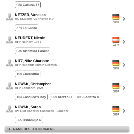
080
Calluna 17
NETZER, Vanessa
RC St.Georg Günhoven e.V.
GER
374
La Canta
NEUDERT, Nicole
RFV Ratheim 1951
AUT
035
Artemida Lancer
NITZ, Nike Charlotte
RFV Hubertus Anrath-Neersen
GER
159
Clarentina
NOWAK, Christopher
RFV Lobberich 1926
GER
104
Casallco's Boy
559
Arezza D
095
Carletto 8
NOWAK, Sarah
RV Graf Haeseler Sonsbeck - Labbeck
GER
265
Dshamilja N
O - NAME DES TEILNEHMERS