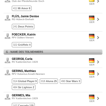
Club der Pferdefreunde Goch
GER
411
Mi Amor 8
FLÜS, Jamie Denise
RG Hübeck-Grefrath
GER
241
Deux Points
FOECKER, Katrin
RFV Dülken-Viersen
GER
322
Grüffelo 4
G - NAME DES TEILNEHMERS
GEORGII, Carla
RV Kaldenkirchen 1929
GER
GERING, Matthias
RFV Hubertus Anrath-Neersen
GER
314
Global Player 9
018
Aluna 25
490
Star Wars 3
484
Sir Lighton Z
GERMES, Mia
RV Kaldenkirchen 1929
GER
107
Cascada 125