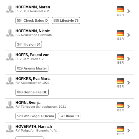
HOFFMANN, Maren
RFV HLG Neustadt e.V.
GER
554
Check Balou D
555
Lifestyle 78
HOFFMANN, Nicole
SG Neukirchen-Hülchrath
GER
344
Illusion 84
HOFFS, Pascal van
RFV Born 1929 e.V.
GER
029
Aramis Master
HÖFKES, Eva Maria
RV Kaldenkirchen 1929
GER
060
Bonne-Fee BE
HORN, Svenja
RV Tönisberg-Schaephuysen 1921
GER
520
Van Gogh's Dream
342
Ilano 13
HOVERATH, Hannah
RV Torfgrafen Bergerhof e.V.
GER