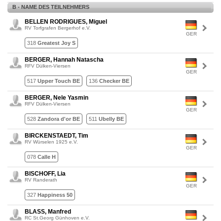
B - NAME DES TEILNEHMERS
BELLEN RODRIGUES, Miguel
RV Torfgrafen Bergerhof e.V.
GER
318
Greatest Joy S
BERGER, Hannah Natascha
RFV Dülken-Viersen
GER
517
Upper Touch BE
136
Checker BE
BERGER, Nele Yasmin
RFV Dülken-Viersen
GER
528
Zandora d'or BE
511
Ubelly BE
BIRCKENSTAEDT, Tim
RV Würselen 1925 e.V.
GER
078
Calle H
BISCHOFF, Lia
RV Randerath
GER
327
Happiness 50
BLASS, Manfred
RC St.Georg Günhoven e.V.