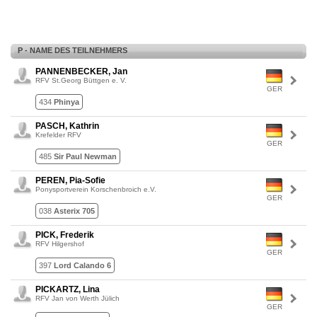
P - NAME DES TEILNEHMERS
PANNENBECKER, Jan
RFV St.Georg Büttgen e. V.
GER
434
Phinya
PASCH, Kathrin
Krefelder RFV
GER
485
Sir Paul Newman
PEREN, Pia-Sofie
Ponysportverein Korschenbroich e.V.
GER
038
Asterix 705
PICK, Frederik
RFV Hilgershof
GER
397
Lord Calando 6
PICKARTZ, Lina
RFV Jan von Werth Jülich
GER