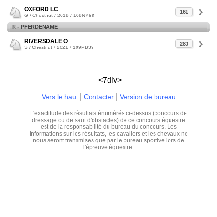
OXFORD LC
161
G / Chestnut / 2019 / 109NY88
R - PFERDENAME
RIVERSDALE O
280
S / Chestnut / 2021 / 109PB39
<7div>
|
|
Vers le haut
Contacter
Version de bureau
L'exactitude des résultats énumérés ci-dessus (concours de
dressage ou de saut d'obstacles) de ce concours équestre
est de la responsabilité du bureau du concours. Les
informations sur les résultats, les cavaliers et les chevaux ne
nous seront transmises que par le bureau sportive lors de
l'épreuve équestre.