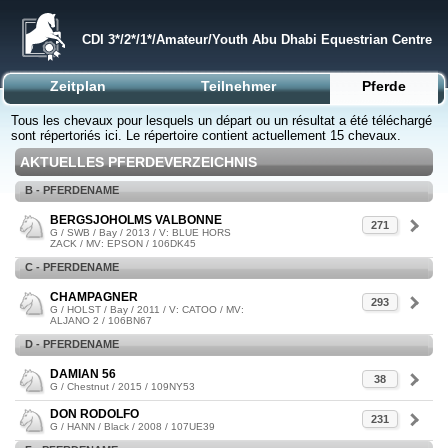
CDI 3*/2*/1*/Amateur/Youth Abu Dhabi Equestrian Centre
Zeitplan
Teilnehmer
Pferde
Tous les chevaux pour lesquels un départ ou un résultat a été téléchargé
sont répertoriés ici. Le répertoire contient actuellement 15 chevaux.
AKTUELLES PFERDEVERZEICHNIS
B - PFERDENAME
BERGSJOHOLMS VALBONNE
271
G / SWB / Bay / 2013 / V: BLUE HORS
ZACK / MV: EPSON / 106DK45
C - PFERDENAME
CHAMPAGNER
293
G / HOLST / Bay / 2011 / V: CATOO / MV:
ALJANO 2 / 106BN67
D - PFERDENAME
DAMIAN 56
38
G / Chestnut / 2015 / 109NY53
DON RODOLFO
231
G / HANN / Black / 2008 / 107UE39