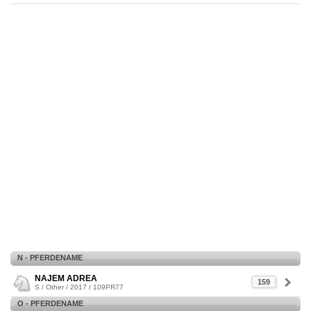
N - PFERDENAME
NAJEM ADREA
159
S / Other / 2017 / 109PR77
O - PFERDENAME