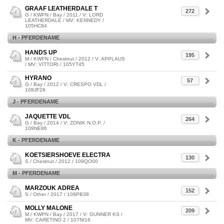
GRAAF LEATHERDALE T
272
G / KWPN / Bay / 2011 / V: LORD
LEATHERDALE / MV: KENNEDY /
105HC84
H - PFERDENAME
HANDS UP
195
M / KWPN / Chestnut / 2012 / V: APPLAUS
/ MV: VITTORI / 105YT45
HYRANO
57
G / Bay / 2012 / V: CRESPO VDL /
108JF28
J - PFERDENAME
JAQUETTE VDL
264
G / Bay / 2014 / V: ZONIK N.O.P. /
109NE86
K - PFERDENAME
KOETSIERSHOEVE ELECTRA
130
S / Chestnut / 2012 / 109QO00
M - PFERDENAME
MARZOUK ADREA
152
S / Other / 2017 / 109PB38
MOLLY MALONE
209
M / KWPN / Bay / 2017 / V: GUNNER KS /
MV: CARETINO 2 / 107NI16