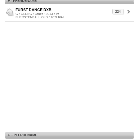
F - PFERDENAME
FURST DANCE DXB
224
G / OLDBG / Other / 2013 / V:
FUERSTENBALL OLD / 107LR94
G - PFERDENAME