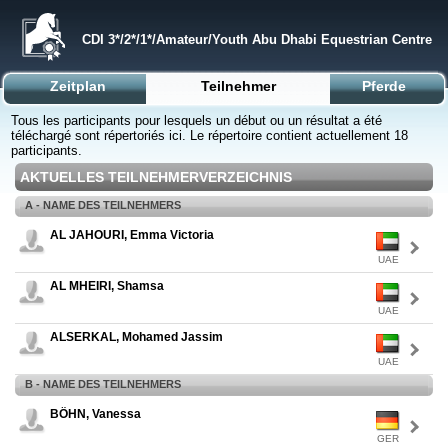
CDI 3*/2*/1*/Amateur/Youth Abu Dhabi Equestrian Centre
Zeitplan
Teilnehmer
Pferde
Tous les participants pour lesquels un début ou un résultat a été
téléchargé sont répertoriés ici. Le répertoire contient actuellement 18
participants.
AKTUELLES TEILNEHMERVERZEICHNIS
A - NAME DES TEILNEHMERS
AL JAHOURI, Emma Victoria
UAE
AL MHEIRI, Shamsa
UAE
ALSERKAL, Mohamed Jassim
UAE
B - NAME DES TEILNEHMERS
BÖHN, Vanessa
GER