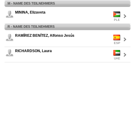
M - NAME DES TEILNEHMERS
MININA, Elizaveta
PLE
R - NAME DES TEILNEHMERS
RAMÍREZ BENÍTEZ, Alfonso Jesús
ESP
RICHARDSON, Laura
UAE