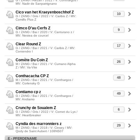
G / ZANG / Alézan / 2022 / V: Conthargos /
MV: Nadir de Sanpatrignano
Cico van het Kraeyenboschhof Z
10
G / ZANG / Gris / 2022 / V: Caribis Z / MV:
Comilfo Plus Z
Cimco D’au Cerfs Z
9
G / ZANG / Bai / 2020 / V: Canturano z /
MV: Nestea de courcel
Clear Round Z
17
G / ZANG / Bai / 2021 / V: Caribis Z / MV:
Contendro I
Comète Du Coin Z
26
M / ZANG / Bai / 2021 / V: Cumano Alpha
Z / MV: Va-Vite
Conthacacha CP Z
48
M / ZANG / Bai / 2021 / V: Conthargos /
MV: Corlensky G
Contiamo cp z
49
G / ZANG / Bai / 2021 / V: Conthargos /
MV: Andiamo
Crunchy de Soualem Z
6
G / ZANG / Gris / 2022 / V: Cornet du Lys /
MV: Heartbreaker
Cyndia des marronniers z
29
M / ZANG / Bai / 2018 / V: Cinsey / MV:
Qody de Saint Aubert / 108NS07
E - PFERDENAME