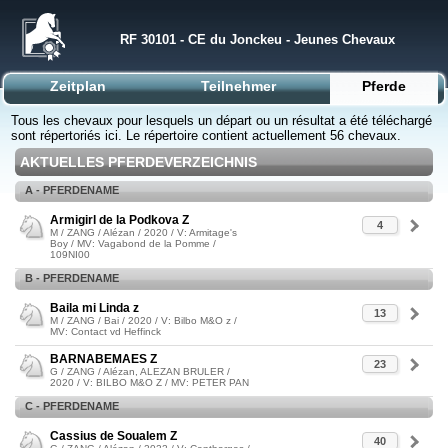
RF 30101 - CE du Jonckeu - Jeunes Chevaux
Zeitplan
Teilnehmer
Pferde
Tous les chevaux pour lesquels un départ ou un résultat a été téléchargé
sont répertoriés ici. Le répertoire contient actuellement 56 chevaux.
AKTUELLES PFERDEVERZEICHNIS
A - PFERDENAME
Armigirl de la Podkova Z
4
M / ZANG / Alézan / 2020 / V: Armitage's
Boy / MV: Vagabond de la Pomme /
109NI00
B - PFERDENAME
Baila mi Linda z
13
M / ZANG / Bai / 2020 / V: Bilbo M&O z /
MV: Contact vd Heffinck
BARNABEMAES Z
23
G / ZANG / Alézan, ALEZAN BRULER /
2020 / V: BILBO M&O Z / MV: PETER PAN
C - PFERDENAME
Cassius de Soualem Z
40