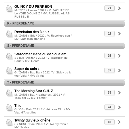
QUINCY DU PERREON
21
M / SBS / Alézan / 2022 / V: JAGUAR DE
LA VOIE D'OLNE Z / MV: RUSSEL ALIAS
RUSSEL II
R - PFERDENAME
Revelation des 3 as z
11
M / ZANG / Gris / 2022 / V: Revoltoso cen /
MV: Last man standing
S - PFERDENAME
Stracomer Babalou de Soualem
25
S / ISH / Alézan / 2022 / V: Baloubet du
Rouet / MV: Gento
Super du coin z
37
G / ZANG / Bai, Bai / 2022 / V: Sisley de la
tour Vidal / MV: Va-vite
T - PFERDENAME
The Morning Star C.H. Z
53
M / ZANG / Bai, 4 balzanes / 2021 / V:
Taloubet Z / MV: Farmer
Thio
24
G / OS / Bai / 2021 / V: thio van T&L / MV:
Vigo d'Arsouilles
Twinty du vieux chêne
15
S / SCSL / Bai / 2020 / V: Twenty twoo /
MV: Taalex