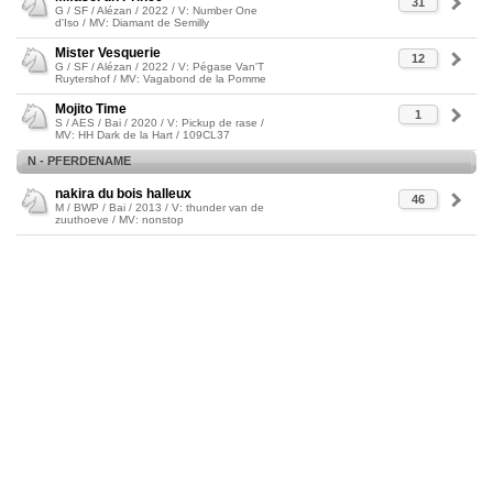
31
G / SF / Alézan / 2022 / V: Number One
d'Iso / MV: Diamant de Semilly
Mister Vesquerie
12
G / SF / Alézan / 2022 / V: Pégase Van'T
Ruytershof / MV: Vagabond de la Pomme
Mojito Time
1
S / AES / Bai / 2020 / V: Pickup de rase /
MV: HH Dark de la Hart / 109CL37
N - PFERDENAME
nakira du bois halleux
46
M / BWP / Bai / 2013 / V: thunder van de
zuuthoeve / MV: nonstop