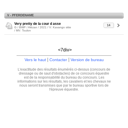
V - PFERDENAME
Very pretty de la cour d asse
14
G / BWP / Alézan / 2021 / V: Kavango sitte
/ MV: Toulon
<7div>
|
|
Vers le haut
Contacter
Version de bureau
L'exactitude des résultats énumérés ci-dessus (concours de
dressage ou de saut d'obstacles) de ce concours équestre
est de la responsabilité du bureau du concours. Les
informations sur les résultats, les cavaliers et les chevaux ne
nous seront transmises que par le bureau sportive lors de
l'épreuve équestre.