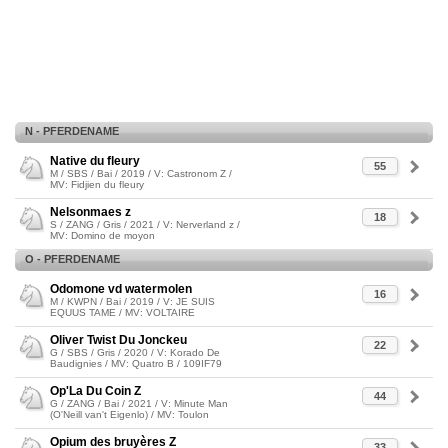
N - PFERDENAME
Native du fleury
55
M / SBS / Bai / 2019 / V: Castronom Z /
MV: Fidjien du fleury
Nelsonmaes z
18
S / ZANG / Gris / 2021 / V: Nerverland z /
MV: Domino de moyon
O - PFERDENAME
Odomone vd watermolen
16
M / KWPN / Bai / 2019 / V: JE SUIS
EQUUS TAME / MV: VOLTAIRE
Oliver Twist Du Jonckeu
22
G / SBS / Gris / 2020 / V: Korado De
Baudignies / MV: Quatro B / 109IF79
Op'La Du Coin Z
44
G / ZANG / Bai / 2021 / V: Minute Man
(O'Neill van't Eigenlo) / MV: Toulon
Opium des bruyères Z
33