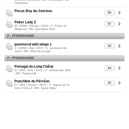
CHATEAU
Pocus Boy du Jonckeu
56
Poker Lady Z
57
M / ZANG / Alézan / 2020 / V: Poker de
Mariposa / MV: Querlybet Hero
P - PFERDENAME
pommerol with wings z
30
S / ZANG / Bai / 2021 / V: pommerol de
muze / MV: idéal de la loge
P - PFERDENAME
Portugal du Long Chêne
54
G / SBS / Gris / 2021 / V: Jobolensky Sitte
/ MV: Peppermill
Punchline du Pérréon
34
G / SBS / Alézan / 2021 / V: Jaguar de la
Voie d’Olne Z / MV: Quick Silber