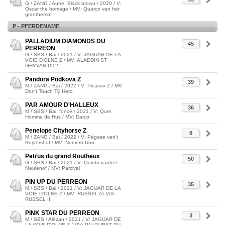
G / ZANG / Autre, Black brown / 2020 / V:
Oscar the homage / MV: Quarco van het
graethemof
P - PFERDENAME
PALLADIUM DIAMONDS DU
45
PERREON
G / SBS / Bai / 2021 / V: JAGUAR DE LA
VOIE D'OLNE Z / MV: ALADDIN ST
GHYVAN D'12
Pandora Podkova Z
39
M / ZANG / Bai / 2022 / V: Picasso Z / MV:
Don't Touch Tiji Hero
PAR AMOUR D'HALLEUX
36
M / SBS / Bai, foncé / 2021 / V: Quel
Homme de Hus / MV: Darco
Penelope Cityhorse Z
8
M / ZANG / Bai / 2022 / V: Pégase van't
Ruytershof / MV: Numero Uno
Petrus du grand Routheux
50
G / SBS / Bai / 2021 / V: Quinto vanhet
Meulenof / MV: Parcival
PIN UP DU PERREON
35
M / SBS / Bai / 2021 / V: JAGUAR DE LA
VOIE D'OLNE Z / MV: RUSSEL ALIAS
RUSSEL II
PINK STAR DU PERREON
3
M / SBS / Alézan / 2021 / V: JAGUAR DE
LA VOIE D'OLNE Z / MV: PALOUBET DU