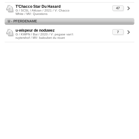
T’Chacco Star Du Hasard
47
G / SCSL / Alézan / 2021 / V: Chacco
White / MV: Questions
U - PFERDENAME
u-wispeur de noduwez
7
G / KWPN / Bai / 2020 / V: pegase van't
ruytershof / MV: baloubet du rouet