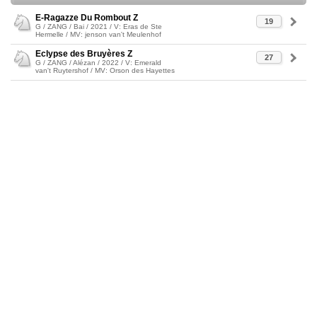
E-Ragazze Du Rombout Z
19
G / ZANG / Bai / 2021 / V: Eras de Ste
Hermelle / MV: jenson van't Meulenhof
Eclypse des Bruyères Z
27
G / ZANG / Alézan / 2022 / V: Emerald
van't Ruytershof / MV: Orson des Hayettes