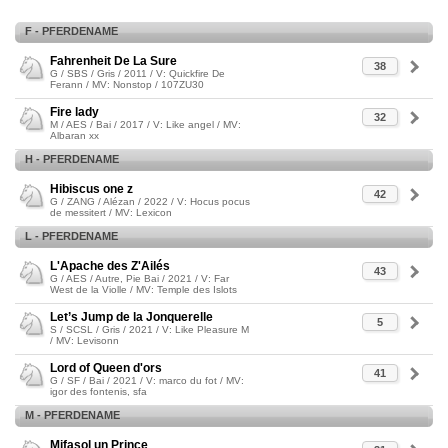
F - PFERDENAME
Fahrenheit De La Sure
38
G / SBS / Gris / 2011 / V: Quickfire De
Ferann / MV: Nonstop / 107ZU30
Fire lady
32
M / AES / Bai / 2017 / V: Like angel / MV:
Albaran xx
H - PFERDENAME
Hibiscus one z
42
G / ZANG / Alézan / 2022 / V: Hocus pocus
de messitert / MV: Lexicon
L - PFERDENAME
L'Apache des Z'Ailés
43
G / AES / Autre, Pie Bai / 2021 / V: Far
West de la Violle / MV: Temple des Islots
Let’s Jump de la Jonquerelle
5
S / SCSL / Gris / 2021 / V: Like Pleasure M
/ MV: Levisonn
Lord of Queen d'ors
41
G / SF / Bai / 2021 / V: marco du fot / MV:
igor des fontenis, sfa
M - PFERDENAME
Mifasol un Prince