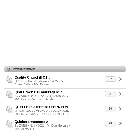
Q - PFERDENAME
Quality Churchill C.H.
52
G / SBS / Bai, 4 balzanes / 2022 / V:
Conte Bellini / MV: Farmer
Quel Crack De Beauregard Z
2
S / ZANG / Bai / 2022 / V: Querido VG Z /
MV: Kashmir Van Schuttershof
QUELLE POUPEE DU PERREON
20
M / Bai / 2022 / V: JAGUAR DE LA VOIE
D'OLNE Z / MV: VERDI DES HAZELLES
Quickstormemaes z
28
S / ZANG / Noir / 2021 / V: Querido vg z /
MV: Mermus R