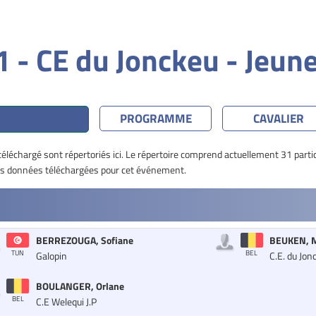
 - CE du Jonckeu - Jeun
PROGRAMME
CAVALIER
 téléchargé sont répertoriés ici. Le répertoire comprend actuellement 31 parti
 les données téléchargées pour cet événement.
BERREZOUGA, Sofiane
BEUKEN, M
BEL
TUN
Galopin
C.E. du Jon
BOULANGER, Orlane
BEL
C.E Welequi J.P