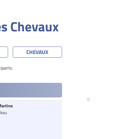
es Chevaux
CHEVAUX
cipants.
artine
ckeu