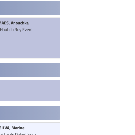
AES, Anouchka
 Haut du Roy Event
SILVA, Marine
estre de Dolembreux