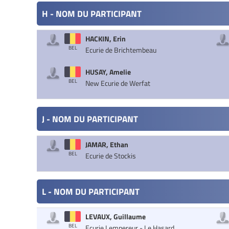
H - NOM DU PARTICIPANT
HACKIN, Erin
BEL
Ecurie de Brichtembeau
HUSAY, Amelie
BEL
New Ecurie de Werfat
J - NOM DU PARTICIPANT
JAMAR, Ethan
BEL
Ecurie de Stockis
L - NOM DU PARTICIPANT
LEVAUX, Guillaume
BEL
Ecurie Lempereur - Le Hasard