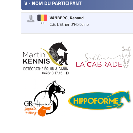
V - NOM DU PARTICIPANT
VANBERG, Renaud
BEL
C.E. L'Etrier D'Hélécine