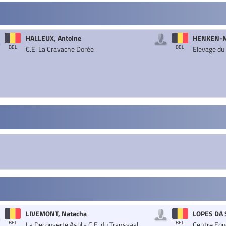
HALLEUX, Antoine
HENKEN-M
BEL
BEL
C.E. La Cravache Dorée
Elevage du
LIVEMONT, Natacha
LOPES DA 
BEL
BEL
La Decouverte Asbl - C.E. du Transvaal
Centre Equ