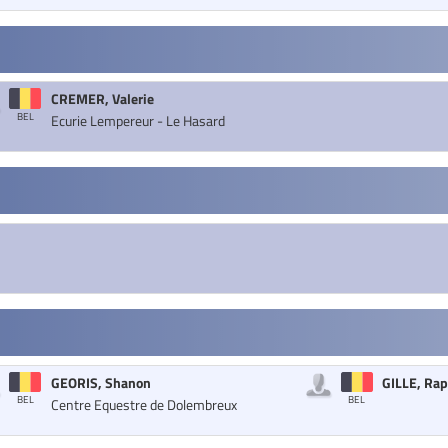
CREMER, Valerie
BEL
Ecurie Lempereur - Le Hasard
GEORIS, Shanon
GILLE, Rap
BEL
BEL
Centre Equestre de Dolembreux