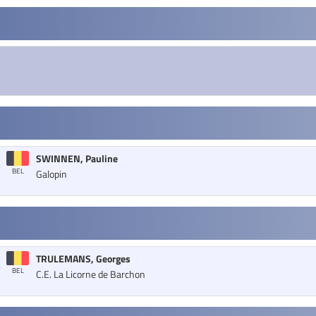
SWINNEN, Pauline
BEL
Galopin
TRULEMANS, Georges
BEL
C.E. La Licorne de Barchon