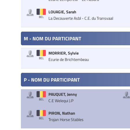
LOUAGIE, Sarah
BEL
La Decouverte Asbl - C.E. du Transvaal
M - NOM DU PARTICIPANT
MORRIER, Sylvie
BEL
Ecurie de Brichtembeau
P - NOM DU PARTICIPANT
PAUQUET, Jenny
BEL
C.E Welequi J.P
PIRON, Nathan
BEL
Trojan Horse Stables