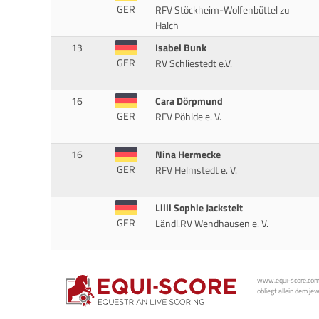
GER
RFV Stöckheim-Wolfenbüttel zu
Halch
13
Isabel Bunk
GER
RV Schliestedt e.V.
16
Cara Dörpmund
GER
RFV Pöhlde e. V.
16
Nina Hermecke
GER
RFV Helmstedt e. V.
Lilli Sophie Jacksteit
GER
Ländl.RV Wendhausen e. V.
www.equi-score.com i
obliegt allein dem je