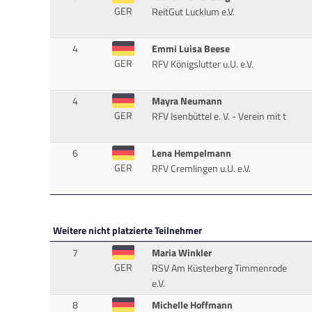
GER
ReitGut Lucklum e.V.
4
Emmi Luisa Beese
GER
RFV Königslutter u.U. e.V.
4
Mayra Neumann
GER
RFV Isenbüttel e. V. - Verein mit t
6
Lena Hempelmann
GER
RFV Cremlingen u.U. e.V.
Weitere nicht platzierte Teilnehmer
7
Maria Winkler
GER
RSV Am Küsterberg Timmenrode
e.V.
8
Michelle Hoffmann