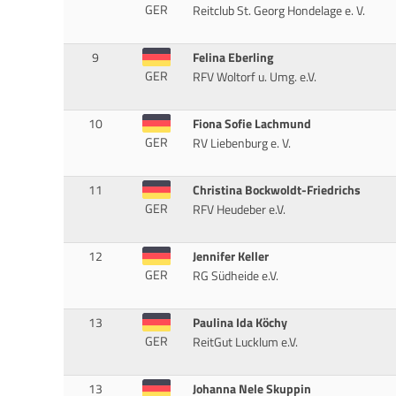
GER
Reitclub St. Georg Hondelage e. V.
9
Felina Eberling
GER
RFV Woltorf u. Umg. e.V.
10
Fiona Sofie Lachmund
GER
RV Liebenburg e. V.
11
Christina Bockwoldt-Friedrichs
GER
RFV Heudeber e.V.
12
Jennifer Keller
GER
RG Südheide e.V.
13
Paulina Ida Köchy
GER
ReitGut Lucklum e.V.
13
Johanna Nele Skuppin