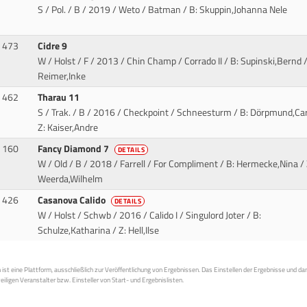
S / Pol. / B / 2019 / Weto / Batman
/ B: Skuppin,Johanna Nele
473
Cidre 9
W / Holst / F / 2013 / Chin Champ / Corrado II
/ B: Supinski,Bernd /
Reimer,Inke
462
Tharau 11
S / Trak. / B / 2016 / Checkpoint / Schneesturm
/ B: Dörpmund,Car
Z: Kaiser,Andre
160
Fancy Diamond 7
DETAILS
W / Old / B / 2018 / Farrell / For Compliment
/ B: Hermecke,Nina / 
Weerda,Wilhelm
426
Casanova Calido
DETAILS
W / Holst / Schwb / 2016 / Calido I / Singulord Joter
/ B:
Schulze,Katharina / Z: Hell,Ilse
st eine Plattform, ausschließlich zur Veröffentlichung von Ergebnissen. Das Einstellen der Ergebnisse und da
weiligen Veranstalter bzw. Einsteller von Start- und Ergebnislisten.