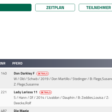
ZEITPLAN
TEILNEHMER
KNR
PFERD
140
Don Darkley F
DETAILS
W / Old / Schwb / 2019 / Don Martillo / Stedinger
/ B: Flege,Susan
Z: Flege,Susanne
221
Lady Larissa 11
DETAILS
S / Hann / Df / 2014 / Livaldon / Dauphin
/ B: Zeddies,Louisa / Z:
Deecke,Rolf
487
Die Magie