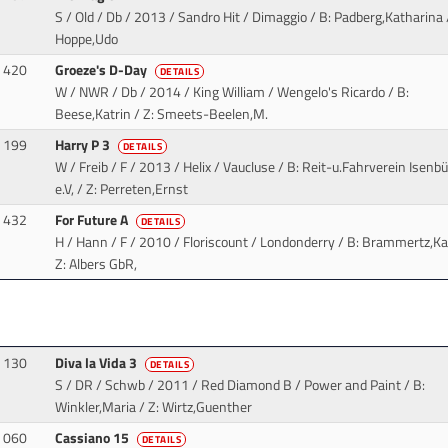
S / Old / Db / 2013 / Sandro Hit / Dimaggio
/ B: Padberg,Katharina /
Hoppe,Udo
420
Groeze's D-Day
DETAILS
W / NWR / Db / 2014 / King William / Wengelo's Ricardo
/ B:
Beese,Katrin / Z: Smeets-Beelen,M.
199
Harry P 3
DETAILS
W / Freib / F / 2013 / Helix / Vaucluse
/ B: Reit-u.Fahrverein Isenbü
e.V, / Z: Perreten,Ernst
432
For Future A
DETAILS
H / Hann / F / 2010 / Floriscount / Londonderry
/ B: Brammertz,Kat
Z: Albers GbR,
130
Diva la Vida 3
DETAILS
S / DR / Schwb / 2011 / Red Diamond B / Power and Paint
/ B:
Winkler,Maria / Z: Wirtz,Guenther
060
Cassiano 15
DETAILS