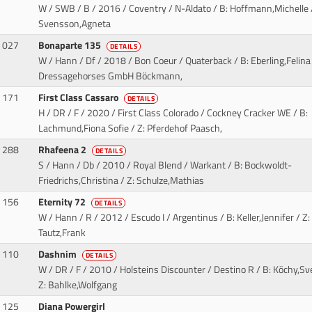
W / SWB / B / 2016 / Coventry / N-Aldato
/ B: Hoffmann,Michelle /
Svensson,Agneta
027
Bonaparte 135
DETAILS
W / Hann / Df / 2018 / Bon Coeur / Quaterback
/ B: Eberling,Felina 
Dressagehorses GmbH Böckmann,
171
First Class Cassaro
DETAILS
H / DR / F / 2020 / First Class Colorado / Cockney Cracker WE
/ B:
Lachmund,Fiona Sofie / Z: Pferdehof Paasch,
288
Rhafeena 2
DETAILS
S / Hann / Db / 2010 / Royal Blend / Warkant
/ B: Bockwoldt-
Friedrichs,Christina / Z: Schulze,Mathias
156
Eternity 72
DETAILS
W / Hann / R / 2012 / Escudo I / Argentinus
/ B: Keller,Jennifer / Z:
Tautz,Frank
110
Dashnim
DETAILS
W / DR / F / 2010 / Holsteins Discounter / Destino R
/ B: Köchy,Sv
Z: Bahlke,Wolfgang
125
Diana Powergirl