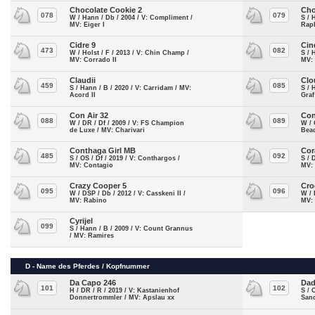
Chocolate Cookie 2
Cho
078
079
W / Hann / Db / 2004 / V: Compliment /
S / 
MV: Eiger I
Rap
Cidre 9
Cin
473
082
W / Holst / F / 2013 / V: Chin Champ /
S / 
MV: Corrado II
MV:
Claudii
Clo
459
085
S / Hann / B / 2020 / V: Carridam / MV:
S / 
Acord II
Gra
Con Air 32
Con
088
089
W / DR / Df / 2009 / V: FS Champion
W / 
de Luxe / MV: Charivari
Bea
Conthaga Girl MB
Cor
485
092
S / OS / Df / 2019 / V: Conthargos /
S / 
MV: Contagio
MV:
Crazy Cooper 5
Cro
095
096
W / DSP / Db / 2012 / V: Casskeni II /
W / 
MV: Rabino
MV:
Cyrijel
099
S / Hann / B / 2009 / V: Count Grannus
/ MV: Ramires
D - Name des Pferdes / Kopfnummer
Da Capo 246
Dad
101
102
H / DR / R / 2019 / V: Kastanienhof
S / 
Donnertrommler / MV: Apslau xx
San