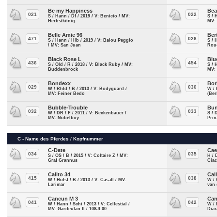
Be my Happiness
Bea
021
022
S / Hann / Df / 2019 / V: Benicio / MV:
S / 
Herbstkönig
MV:
Belle Amie 96
Ber
471
026
S / Hann / Hlb / 2019 / V: Balou Peggio
S / 
/ MV: San Juan
Roue
Black Rose L
Blu
436
454
S / Old / R / 2018 / V: Black Ruby / MV:
S / 
Buddenbrock
MV:
Bondexx
Bor
029
030
W / Rhld / B / 2013 / V: Bodyguard /
W / 
MV: Feiner Bedo
(Ber
Bubble-Trouble
Bu
032
033
W / DR / F / 2011 / V: Beckenbauer /
S / 
MV: Nobelboy
Prin
C - Name des Pferdes / Kopfnummer
C-Date
Cae
034
035
S / OS / B / 2015 / V: Coltaire Z / MV:
H / 
Graf Grannus
Ciac
Calito 34
Cal
415
038
W / Holst / B / 2013 / V: Casall / MV:
W / 
Larimar
van 
Cancun M 3
Can
041
042
W / Hann / Schi / 2013 / V: Cellestial /
W / 
MV: Gardeulan II / 108JL00
Dia