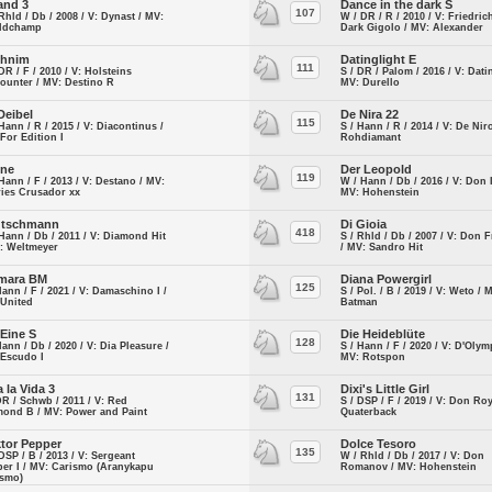
and 3
Dance in the dark S
107
Rhld / Db / 2008 / V: Dynast / MV:
W / DR / R / 2010 / V: Friedric
ldchamp
Dark Gigolo / MV: Alexander
shnim
Datinglight E
111
DR / F / 2010 / V: Holsteins
S / DR / Palom / 2016 / V: Dati
ounter / MV: Destino R
MV: Durello
Deibel
De Nira 22
115
Hann / R / 2015 / V: Diacontinus /
S / Hann / R / 2014 / V: De Nir
For Edition I
Rohdiamant
ine
Der Leopold
119
Hann / F / 2013 / V: Destano / MV:
W / Hann / Db / 2016 / V: Don 
ries Crusador xx
MV: Hohenstein
utschmann
Di Gioia
418
Hann / Db / 2011 / V: Diamond Hit
S / Rhld / Db / 2007 / V: Don 
: Weltmeyer
/ MV: Sandro Hit
mara BM
Diana Powergirl
125
Hann / F / 2021 / V: Damaschino I /
S / Pol. / B / 2019 / V: Weto / 
 United
Batman
 Eine S
Die Heideblüte
128
Hann / Db / 2020 / V: Dia Pleasure /
S / Hann / F / 2020 / V: D'Olym
 Escudo I
MV: Rotspon
a la Vida 3
Dixi's Little Girl
131
DR / Schwb / 2011 / V: Red
S / DSP / F / 2019 / V: Don Roy
mond B / MV: Power and Paint
Quaterback
tor Pepper
Dolce Tesoro
135
DSP / B / 2013 / V: Sergeant
W / Rhld / Db / 2017 / V: Don
er I / MV: Carismo (Aranykapu
Romanov / MV: Hohenstein
ismo)