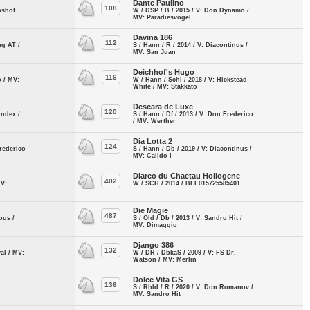
Dante Paulino
108
hshof
W / DSP / B / 2015 / V: Don Dynamo /
MV: Paradiesvogel
Davina 186
112
ng AT /
S / Hann / R / 2014 / V: Diacontinus /
MV: San Juan
Deichhof's Hugo
116
o / MV:
W / Hann / Schi / 2018 / V: Hickstead
White / MV: Stakkato
Descara de Luxe
120
Index /
S / Hann / Df / 2013 / V: Don Frederico
/ MV: Werther
Dia Lotta 2
124
Frederico
S / Hann / Db / 2019 / V: Diacontinus /
MV: Calido I
Diarco du Chaetau Hollogene
402
MV:
W / SCH / 2014 / BEL015725585401
Die Magie
487
pus /
S / Old / Db / 2013 / V: Sandro Hit /
MV: Dimaggio
Django 386
132
al / MV:
W / DR / DbkaS / 2009 / V: FS Dr.
Watson / MV: Merlin
Dolce Vita GS
136
S / Rhld / R / 2020 / V: Don Romanov /
MV: Sandro Hit