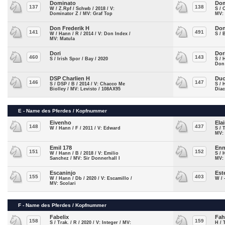
Dominato
Do
137
138
W / Z.Rpf / Schwb / 2018 / V:
S / 
Dominator Z / MV: Graf Top
MV:
Don Frederik H
Do
141
491
W / Hann / R / 2014 / V: Don Index /
S / 
MV: Matula
Dori
Dor
460
143
S / Irish Spor / Bay / 2020
S / 
Don
DSP Charlien H
Duc
146
147
S / DSP / B / 2014 / V: Chacco Me
S / 
Biolley / MV: Levisto / 108AX95
Diac
E - Name des Pferdes / Kopfnummer
Eivenho
Ela
148
437
W / Hann / F / 2011 / V: Edward
S / 
MV:
Emil 178
Enn
151
152
W / Hann / B / 2018 / V: Emilio
S / 
Sanchez / MV: Sir Donnerhall I
MV: 
Escaninjo
Est
155
403
W / Hann / Db / 2020 / V: Escamillo /
W / 
MV: Scolari
F - Name des Pferdes / Kopfnummer
Fabelix
Fah
158
159
S / Trak. / R / 2020 / V: Integer / MV:
H / 