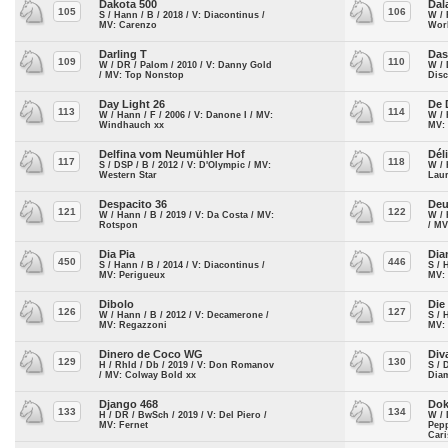
Dakota 500
Dal
105
106
S / Hann / B / 2018 / V: Diacontinus /
W / 
MV: Carenzo
Wor
Darling T
Da
109
110
W / DR / Palom / 2010 / V: Danny Gold
W / 
/ MV: Top Nonstop
Disc
Day Light 26
De 
113
114
W / Hann / F / 2006 / V: Danone I / MV:
W / 
Windhauch xx
MV: 
Delfina vom Neumühler Hof
Dél
117
118
S / DSP / B / 2012 / V: D'Olympic / MV:
W / 
Western Star
Lau
Despacito 36
De
121
122
W / Hann / B / 2019 / V: Da Costa / MV:
W / 
Rotspon
/ MV
Dia Pia
Dia
450
446
S / Hann / B / 2014 / V: Diacontinus /
S / 
MV: Perigueux
MV:
Dibolo
Die
126
127
W / Hann / B / 2012 / V: Decamerone /
S / 
MV: Regazzoni
MV:
Dinero de Coco WG
Div
129
130
H / Rhld / Db / 2019 / V: Don Romanov
S / 
/ MV: Colway Bold xx
Dia
Django 468
Dok
133
134
H / DR / BwSch / 2019 / V: Del Piero /
W / 
MV: Fernet
Pepp
Car