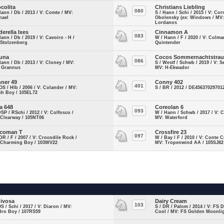
colita
Christians Liebling
080
Hann / Db / 2013 / V: Comte / MV:
S / Hann / Schi / 2015 / V: Cor
hael
Obolensky (ex: Windows / MV
Lordanos
derella Ixes
Cinnamon A
083
Hann / Db / 2019 / V: Cavoiro - H /
W / Hann / F / 2020 / V: Colma
 Stolzenberg
Quintender
una
Cocos Sommernachtstra
086
Hann / Db / 2013 / V: Cloney / MV:
S / Westf / Schwb / 2019 / V: Se
f Grannus
MV: H-Ekwador
ner 49
Conny 402
401
OS / Hlb / 2006 / V: Colander / MV:
S / BR / 2012 / DE45637029701
ch Boy / 105EL72
a 648
Coreolan 6
093
DSP / RSchi / 2012 / V: Colfosco /
W / Hann / Schwb / 2017 / V: C
 Clearway / 105NT06
MV: Waterford
coman T
Crossfire 23
097
DR / F / 2007 / V: Crocodile Rock /
W / Bay / F / 2010 / V: Conte C
 Charming Boy / 103WV22
MV: Tropenwind AA / 105SJ82
ivosa
Dairy Cream
103
OS / Schi / 2017 / V: Diaron / MV:
S / DR / Palom / 2014 / V: FS 
dro Boy / 107RS59
Cool / MV: FS Golden Moonli