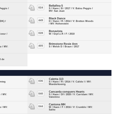
Bellafina 5
024
Peggio /
S / Hann / B / 2017 / V: Balou Peggio /
MV: San Juan
Black Dance
449
(DK) /
H / Hann / R / 2014 / V: Bretton Woods
/ MV: Hohenstein
Bonavista
028
Coeur /
W / Grpf.o.R / F / 2010
Brimstone Rosie Ann
405
au / MV:
S / Welsh D / Braun / 2017
d de
Caletta 113
036
lynteg
S / Hann / R / 2014 / V: Calido I / MV:
Wanderkoenig
Cancarda conquers Hearts
040
e / MV:
S / Hann / Df / 2020 / V: Carridam / MV:
Valentino
Cantona MH
044
s / MV:
W / Hann / F / 2016 / V: Crumble / MV:
Salito