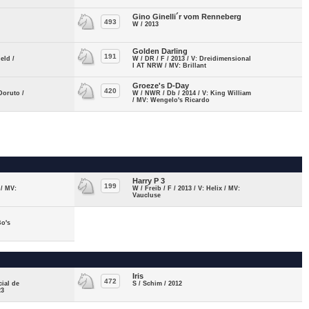
Gino Ginelli´r vom Renneberg
493
W / 2013
Golden Darling
191
eld /
W / DR / F / 2013 / V: Dreidimensional
I AT NRW / MV: Brillant
Groeze's D-Day
420
 Doruto /
W / NWR / Db / 2014 / V: King William
/ MV: Wengelo's Ricardo
Harry P 3
199
 / MV:
W / Freib / F / 2013 / V: Helix / MV:
Vaucluse
Bo's
Iris
472
cial de
S / Schim / 2012
23