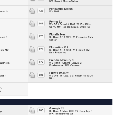
MV: Sarotti Mocca-Sahne
Fehkamps Delius
428
ance I /
W / 2009
Fernet 61
166
W / DR / Schwb / 2008 / V: For Kids
Only / MV: Top Dominus / 105HR67
Fiorella Ixes
170
heit /
S / Hann / B / 2021 / V: Fusionist / MV:
Scolari
Florentina K 2
174
ist / MV:
S / Hann / R / 2018 / V: Finest / MV:
Don Frederico
Freddie Mercury 8
177
t Wilhelm
W / Hann / Schwb / 2012 / V:
Floriscount / MV: Conteur
Fürst Fietelütt
181
tanz /
W / Old / R / 2017 / V: Finest / MV: De
Niro
's
er
Georgie 41
185
op
S / Hann / Schi / 2019 / V: Grey Top /
MV: Tannenkönig xx