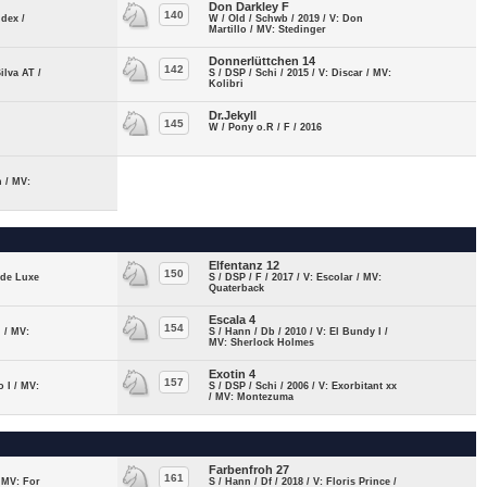
Don Darkley F
140
ndex /
W / Old / Schwb / 2019 / V: Don
Martillo / MV: Stedinger
Donnerlüttchen 14
142
ilva AT /
S / DSP / Schi / 2015 / V: Discar / MV:
Kolibri
Dr.Jekyll
145
W / Pony o.R / F / 2016
n / MV:
Elfentanz 12
150
e de Luxe
S / DSP / F / 2017 / V: Escolar / MV:
Quaterback
Escala 4
154
d / MV:
S / Hann / Db / 2010 / V: El Bundy I /
MV: Sherlock Holmes
Exotin 4
157
o I / MV:
S / DSP / Schi / 2006 / V: Exorbitant xx
/ MV: Montezuma
Farbenfroh 27
161
/ MV: For
S / Hann / Df / 2018 / V: Floris Prince /