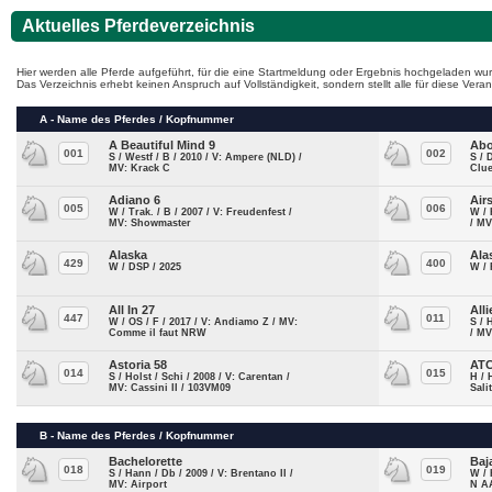
Aktuelles Pferdeverzeichnis
Hier werden alle Pferde aufgeführt, für die eine Startmeldung oder Ergebnis hochgeladen wur
Das Verzeichnis erhebt keinen Anspruch auf Vollständigkeit, sondern stellt alle für diese Ve
A - Name des Pferdes / Kopfnummer
A Beautiful Mind 9
Abo
001
002
S / Westf / B / 2010 / V: Ampere (NLD) /
S / 
MV: Krack C
Clu
Adiano 6
Airs
005
006
W / Trak. / B / 2007 / V: Freudenfest /
W / 
MV: Showmaster
/ MV
Alaska
Ala
429
400
W / DSP / 2025
W /
All In 27
Alli
447
011
W / OS / F / 2017 / V: Andiamo Z / MV:
S / 
Comme il faut NRW
/ MV
Astoria 58
ATC
014
015
S / Holst / Schi / 2008 / V: Carentan /
H / 
MV: Cassini II / 103VM09
Sali
B - Name des Pferdes / Kopfnummer
Bachelorette
Baj
018
019
S / Hann / Db / 2009 / V: Brentano II /
W / 
MV: Airport
N AA