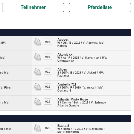
Teilnehmer
Pferdeliste
Acovet
004
/ MV:
W / OS / B / 2016 / V: Acomet / MV:
Hamlet
Akonit xx
008
/ MV:
W / xx / F / 2015 / V: Kamsin xx / MV:
Unfuwain xx
Alicen
010
ic / MV:
S / DSP / B / 2019 / V: Askari / MV:
Paulaner
Arabella 711
013
MV: Fürst
S / DSP / F / 2019 / V: Askari / MV:
Coriano 4
Atlantic Misty Rose
017
n / MV:
S / Conne / Schi / 2016 / V: Spinway
Atlantic Gamble
Basta 8
020
eur / MV:
W / Hann / F / 2018 / V: Borsalino /
MV: Hohenstein