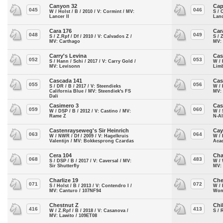
Canyon 32
Cap
045
046
W / Holst / B / 2010 / V: Cormint / MV:
S / 
Lancer II
Lan
Cara 176
Car
048
049
S / Z.Rpf / Df / 2010 / V: Calvados Z /
S / 
MV: Carthago
MV: 
Carry's Levina
Cas
052
053
S / Hann / Schi / 2017 / V: Carry Gold /
W / 
MV: Levisonn
Lim
Cascada 141
Cas
055
056
S / DR / B / 2017 / V: Steendieks
W / 
California Blue / MV: Steendiek's FS
MV: 
Dali
Casimero 3
Cas
059
060
W / DSP / B / 2012 / V: Castino / MV:
W / 
Rame Z
N-A
Castenrayseweg's Sir Heinrich
Cay
063
064
W / NWR / Df / 2009 / V: Hagelkruis
W / 
Valentijn / MV: Bokkesprong Czardas
Aca
Cera 104
Cha
068
483
S / DSP / B / 2017 / V: Caversal / MV:
W / 
Sir Shutterfly
MV:
Charlize 19
Che
071
072
S / Holst / B / 2013 / V: Contendro I /
W / 
MV: Canturo / 107NF94
Won
Chestnut Z
Chil
416
413
W / Z.Rpf / B / 2018 / V: Casanova /
S / 
MV: Lawito / 109ET08