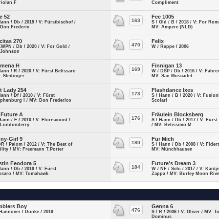
riolan F
Compliment
e 52
Fee 1005
163
Hann / Db / 2019 / V: Fürstbischof /
S / Old / B / 2018 / V: For Rom
 Don Frederic
MV: Ampere (NLD)
icitas 270
Felix
470
KWPN / Db / 2020 / V: For Gold /
W / Rappe / 2006
 Johnson
omena H
Finnigan 13
169
Hann / R / 2020 / V: Fürst Belissaro
W / DSP / Db / 2016 / V: Fahren
: Stedinger
MV: San Muscadet
st Lady 254
Flashdance Ixes
173
Hann / Df / 2010 / V: Fürst
S / Hann / B / 2020 / V: Fusion
phenburg I / MV: Don Frederico
Scolari
 Future A
Fräulein Blocksberg
176
Hann / F / 2010 / V: Floriscount /
S / Hann / Db / 2017 / V: Fürs
 Londonderry
/ MV: Belissimo M
ny-Girl 9
Für Mich
180
DR / Palom / 2012 / V: The Best of
S / Hann / Db / 2008 / V: Fider
lity / MV: Freemann T.Porter
MV: Münchhausen
stin Feodora 5
Future's Dream 3
184
Hann / Db / 2019 / V: Fürst
W / NF / Schi / 2017 / V: Kantje
issaro / MV: Tomahawk
Zappa / MV: Burley Moon Riv
blers Boy
Genna 6
476
Hannover / Dunke / 2019
S / R / 2006 / V: Oliver / MV: T
Dominus