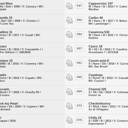
ani Blue
Cappuccino 197
047
Old / Schi / 2009 / V: Cancara / MV:
W / Hann / B / 2014 / V: Cador
dadel
Werther
avelle 15
Caribo 40
050
Z.Rpf / Db / 2009 / V: Clinton I /
W / Hann / B / 2017 / V: Balou
I Love You
MV: Landsieger I
allino 11
Casanova 532
054
Holst / B / 2017 / V: Casall / MV:
W / Hann / B / 2012 / V: Christ
bus
Hotline
caru
Casco 18
057
Hann / B / 2014 / V: Cascadello I /
W / OS / B / 2016 / V: Casallco
For Edition I / 106UM42
Grundstein I / 107ZA62
siano 15
Cassio-peia E
061
SWB / B / 2016 / V: Coventry / MV:
S / Hann / Db / 2018 / V: Carri
ldato
MV: San Brasil
adis
Cayaluga
065
Holst / B / 2014 / V: Cayado / MV:
S / Holst / B / 2013 / V: Cascade
dius
MV: Cassini I
ccarlo
Chantal 325
069
Westf / F / 2020 / V: Chacfly PS /
S / OS / Db / 2018 / V: Cellesti
 Lissaro
Ussuri xx
ck my Heart
Checkerbunny
073
Hann / Db / 2020 / V: Caytens / MV:
S / Rhld / Schi / 2011 / V: Cac
derland
As di Villagana
i
Chilly 22
076
Rappw / 2010
S / DSP / B / 2013 / V: Conturi
Espontaneo T