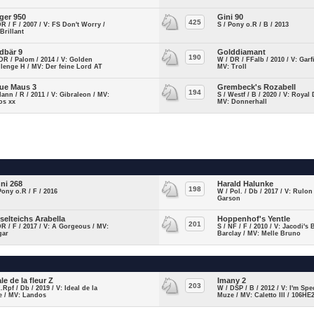
ger 950
Gini 90
425
DR / F / 2007 / V: FS Don't Worry /
S / Pony o.R / B / 2013
Brillant
dbär 9
Golddiamant
190
DR / Palom / 2014 / V: Golden
W / DR / FFalb / 2010 / V: Garfi
lenge H / MV: Der feine Lord AT
MV: Troll
ue Maus 3
Grembeck's Rozabell
194
Hann / R / 2011 / V: Gibraleon / MV:
S / Westf / B / 2020 / V: Royal
os xx
MV: Donnerhall
ni 268
Harald Halunke
198
Pony o.R / F / 2016
W / Pol. / Db / 2017 / V: Rulon
Garson
selteichs Arabella
Hoppenhof's Yentle
201
DR / F / 2017 / V: A Gorgeous / MV:
S / NF / F / 2010 / V: Jacodi's 
gar
Barclay / MV: Melle Bruno
le de la fleur Z
Imany 2
203
Z.Rpf / Db / 2019 / V: Ideal de la
W / DSP / B / 2012 / V: I'm Spe
e / MV: Landos
Muze / MV: Caletto III / 106HE