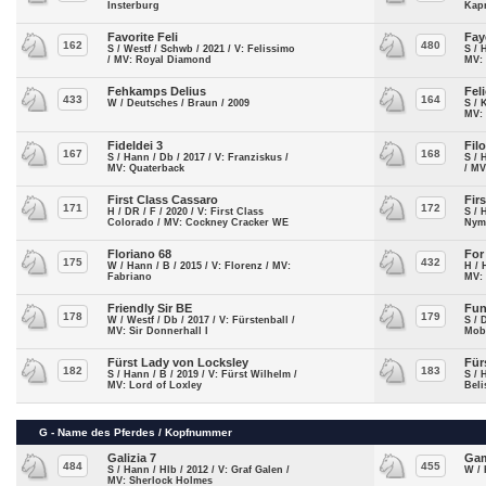
Insterburg
Kap
Favorite Feli
Fay
162
480
S / Westf / Schwb / 2021 / V: Felissimo
S / 
/ MV: Royal Diamond
MV:
Fehkamps Delius
Fel
433
164
W / Deutsches / Braun / 2009
S / 
MV:
Fideldei 3
Fil
167
168
S / Hann / Db / 2017 / V: Franziskus /
S / 
MV: Quaterback
/ MV
First Class Cassaro
Fir
171
172
H / DR / F / 2020 / V: First Class
S / 
Colorado / MV: Cockney Cracker WE
Nym
Floriano 68
For
175
432
W / Hann / B / 2015 / V: Florenz / MV:
H / 
Fabriano
MV:
Friendly Sir BE
Fun
178
179
W / Westf / Db / 2017 / V: Fürstenball /
S / 
MV: Sir Donnerhall I
Mobi
Fürst Lady von Locksley
Für
182
183
S / Hann / B / 2019 / V: Fürst Wilhelm /
S / 
MV: Lord of Loxley
Bel
G - Name des Pferdes / Kopfnummer
Galizia 7
Gam
484
455
S / Hann / Hlb / 2012 / V: Graf Galen /
W / 
MV: Sherlock Holmes