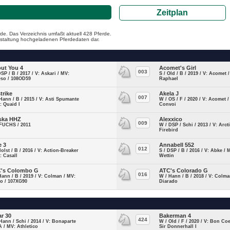
Zeitplan
de. Das Verzeichnis umfaßt aktuell 428 Pferde.
ranstaltung hochgeladenen Pferdedaten dar.
ut You 4
Acomet's Girl
003
DSP / B / 2017 / V: Askari / MV:
S / Old / B / 2019 / V: Acomet 
eso / 108OD59
Raphael
trike
Akela J
007
Hann / B / 2015 / V: Asti Spumante
W / OS / F / 2020 / V: Acomet 
: Quaid I
Convoi
ska HHZ
Alexxico
009
 FUCHS / 2011
W / DSP / Schi / 2013 / V: Arct
Firebird
e 3
Annabell 552
012
Holst / B / 2016 / V: Action-Breaker
S / DSP / B / 2016 / V: Abke / 
: Casall
Wettin
's Colombo G
ATC's Colorado G
016
Hann / B / 2019 / V: Colman / MV:
W / Hann / B / 2018 / V: Colma
to / 107XG90
Diarado
ar 30
Bakerman 4
424
Hann / Schi / 2014 / V: Bonaparte
W / Old / F / 2020 / V: Bon Co
 / MV: Athletico
Sir Donnerhall I