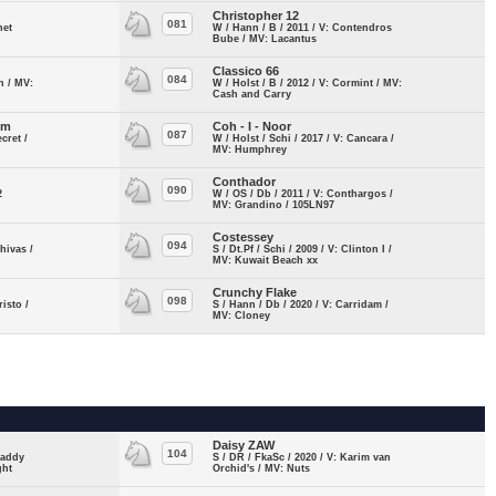
Christopher 12
081
net
W / Hann / B / 2011 / V: Contendros
:
Bube / MV: Lacantus
Classico 66
084
n / MV:
W / Holst / B / 2012 / V: Cormint / MV:
Cash and Carry
um
Coh - I - Noor
087
cret /
W / Holst / Schi / 2017 / V: Cancara /
MV: Humphrey
Conthador
090
2
W / OS / Db / 2011 / V: Conthargos /
MV: Grandino / 105LN97
Costessey
094
hivas /
S / Dt.Pf / Schi / 2009 / V: Clinton I /
MV: Kuwait Beach xx
Crunchy Flake
098
risto /
S / Hann / Db / 2020 / V: Carridam /
MV: Cloney
Daisy ZAW
104
Daddy
S / DR / FkaSc / 2020 / V: Karim van
ght
Orchid's / MV: Nuts