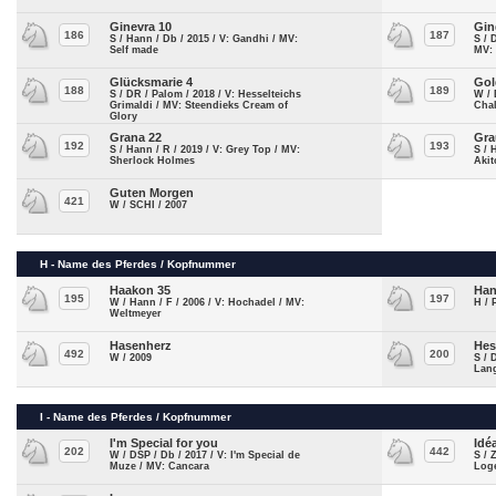
Ginevra 10
Gin
186
187
S / Hann / Db / 2015 / V: Gandhi / MV:
S / 
Self made
MV: 
Glücksmarie 4
Gol
188
189
S / DR / Palom / 2018 / V: Hesselteichs
W / 
Grimaldi / MV: Steendieks Cream of
Chal
Glory
Grana 22
Gra
192
193
S / Hann / R / 2019 / V: Grey Top / MV:
S / 
Sherlock Holmes
Akit
Guten Morgen
421
W / SCHI / 2007
H - Name des Pferdes / Kopfnummer
Haakon 35
Han
195
197
W / Hann / F / 2006 / V: Hochadel / MV:
H / 
Weltmeyer
Hasenherz
Hes
492
200
W / 2009
S / 
Lan
I - Name des Pferdes / Kopfnummer
I'm Special for you
Idéa
202
442
W / DSP / Db / 2017 / V: I'm Special de
S / 
Muze / MV: Cancara
Log