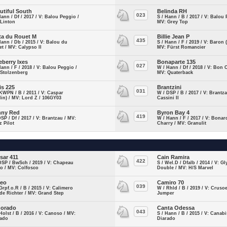
utiful South
Belinda RH
023
Hann / Df / 2017 / V: Balou Peggio /
S / Hann / B / 2017 / V: Balou 
 Linton
MV: Grey Top
ta du Rouet M
Billie Jean P
435
Hann / Db / 2015 / V: Balou du
S / Hann / F / 2019 / V: Baron 
t / MV: Calypso II
MV: Fürst Romancier
eberry Ixes
Bonaparte 135
027
Hann / F / 2018 / V: Balou Peggio /
W / Hann / Df / 2018 / V: Bon 
 Stolzenberg
MV: Quaterback
is 225
Brantzini
031
KWPN / B / 2011 / V: Caspar
W / DSP / B / 2017 / V: Brantz
lin) / MV: Lord Z / 106GY03
Cassini II
nny Red
Byron Bay 4
419
DSP / Df / 2017 / V: Brantzau / MV:
W / Hann / F / 2017 / V: Bonar
z Pilot
Charry / MV: Granulit
sar 411
Cain Ramira
422
DSP / BwSch / 2019 / V: Chapeau
S / Wel.D / Dfalb / 2014 / V: G
o / MV: Colfosco
Double / MV: H/S Marvel
leo
Camiro 70
039
Grpf.o.R / B / 2015 / V: Calimero
W / Rhld / B / 2019 / V: Cruso
de Richter / MV: Grand Step
Jumper
orado
Canta Odessa
043
Holst / B / 2016 / V: Canoso / MV:
S / Hann / B / 2015 / V: Canabi
rado
Diarado