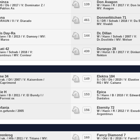
minza
Don Avagon
139
OS / Db / 2017 / V: Dominator Z /
W / Hann / R / 2017 / V: Don I
 Pablos As
MV: Avagon
nna
Donnerlittchen 71
461
BRAUN / 0 / V: Diarado
S / DR / Schwb / 2018 / V: Da S
MV: Vivaldi
is Day-Ra
Dr. Dillan
144
Hann / B / 2013 / V: Damsey / MV:
W / Hann / Schwb / 2007 / V:
 Marco
Dr.Doolittle / MV: Welser
ati 42
Durango 28
430
Hann / Schwb / 2018 / V:
W / Holst / B / 2017 / V: Dinke
ontinus / MV: Conteur
Nekton
ine 34
Elektra 184
149
Trak. / Df / 2007 / V: Kaiserdom /
S / OS / Db / 2019 / V: Elastic
 Caprimond
RG / MV: Caitano
ie H
Epica
153
Hann / B / 2011 / V: El Bundy I /
S / Hann / B / 2010 / V: Edwar
Forrest xx
Daidalos
efania
Eternity 72
156
-n.gefunde / 2005
W / Hann / R / 2012 / V: Escud
Argentinus
renkrog
Fancy Diamond 7
160
Trak. / Hlb / 2011 / V: Titiano / MV:
W / Old / B / 2018 / V: Farrell 