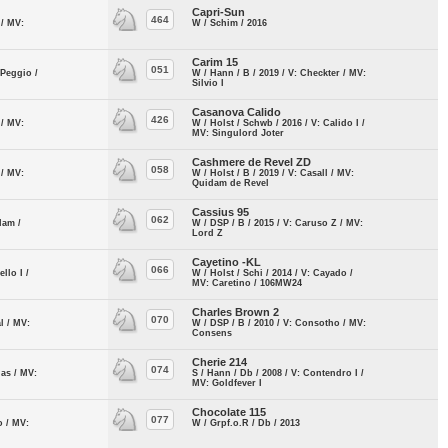
Capri-Sun
464
 / MV:
W / Schim / 2016
Carim 15
051
 Peggio /
W / Hann / B / 2019 / V: Checkter / MV:
Silvio I
Casanova Calido
426
 / MV:
W / Holst / Schwb / 2016 / V: Calido I /
MV: Singulord Joter
Cashmere de Revel ZD
058
 / MV:
W / Holst / B / 2019 / V: Casall / MV:
Quidam de Revel
Cassius 95
062
dam /
W / DSP / B / 2015 / V: Caruso Z / MV:
Lord Z
Cayetino -KL
066
llo I /
W / Holst / Schi / 2014 / V: Cayado /
MV: Caretino / 106MW24
Charles Brown 2
070
al / MV:
W / DSP / B / 2010 / V: Consotho / MV:
Consens
Cherie 214
074
has / MV:
S / Hann / Db / 2008 / V: Contendro I /
MV: Goldfever I
Chocolate 115
077
o / MV:
W / Grpf.o.R / Db / 2013