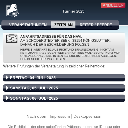
ANMELDEN
Turnier 2025
VERANSTALTUNGEN
ZEITPLAN
REITER / PFERDE
ANFAHRTSADRESSE FÜR DAS NAVI:
AM SCHODERSTEDTER BEEK , 38154 KÖNIGSLUTTER,
DANACH DER BESCHILDERUNG FOLGEN
HINWEIS:
ANFAHRT B1 AUS RICHTUNG BRAUNSCHWEIG, NICHT AM
NETTOMARKT ABBIEGEN, WEITER RICHTUNG WOLFSBURG, KURZ VOR
ORTSAUSGANG LINKS IN DEN SCHODERSTEDTER BEEK ABBIEGEN,
DER BESCHILDERUNG FOLGEN !!
Weitere Prüfungen der Veranstaltung in zeitlicher Reihenfolge:
FREITAG, 04. JULI 2025
SAMSTAG, 05. JULI 2025
SONNTAG, 06. JULI 2025
|
|
Nach oben
Impressum
Desktopversion
Die Richtigkeit der oben aufgeführten Prüfungsergebnisse (Dressur oder